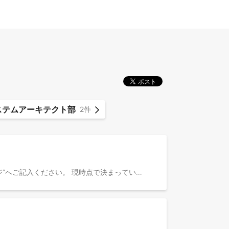
システムアーキテクト部
2件
こちらはカジュアル面談用のエントリーページです。 既にご希望の職種が決まっている際には、”応募先へのメッセージ”へご記入ください。 現時点で決まっていない際には、”特に希望なし”とご記入ください。 例） 希望職種：新規事業プロダクトマネジメント