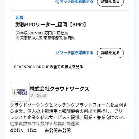
マッチ度を診断する
詳細を見る
新着
労務BPOリーダー_福岡【BPIO】
年収500～800万円
正社員
東京都中央区/東京都港区/福岡県
マッチ度を診断する
詳細を見る
SEVENRICH GROUPの全ての求人を見る
株式会社クラウドワークス
AI
SaaS
クラウドソーシングとマッチングプラットフォームを展開す
る企業。個人の才能活用と報酬機会の創出を目指し、フリー
ランスと企業を結ぶサービスを提供。副業・兼業向けのマッ
チングや、企業の生産性向上を支援するSaaSも展開。AIを活
従業員数
設立年数
評価額
累計調達額
用し、マッチング精度の向上に取り組む。
405
15
未公開
未公開
人
年