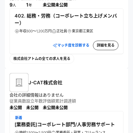
け込んで作業を代替できる次世代のロボティクス技術で社会
9
1
未公開
未公開
人
年
課題解決に挑む。
402. 総務・労務（コーポレート立ち上げメンバ
ー）
年収600～1,200万円
正社員
東京都江東区
マッチ度を診断する
詳細を見る
株式会社アトムの全ての求人を見る
J-CAT株式会社
会社の詳細情報はありません
従業員数
設立年数
評価額
累計調達額
未公開
未公開
未公開
未公開
新着
[業務委託]コーポレート部門/人事労務サポート
時給1,500～2,500円
業務委託・副業・フリーランス