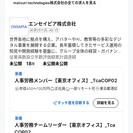
matsuri technologies株式会社の全ての求人を見る
エンセイピア株式会社
メタバース
AI
IT
世界各地に拠点を構え、アバターやAI、教育等の多彩なデジ
タル事業を展開する企業。長年蓄積してきたサービス運用の
知見や開発経験を基盤に、グループ全体の経営・ガバナンス
や戦略的意思決定を担う。誰もが自分らしく過ごすことので
従業員数
設立年数
評価額
累計調達額
きる新たな居場所をデジタル空間に拡げるトップランナーを
18
未公開
未公開
未公開
年
目指す。
新着
人事労務メンバー【東京オフィス】_TcaCOP02
年収450～700万円
正社員
一部リモート可
東京都港区
マッチ度を診断する
詳細を見る
新着
人事労務チームリーダー【東京オフィス】_Tca
COP02