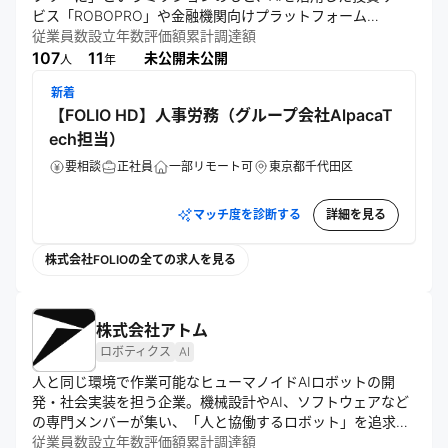
ビス「ROBOPRO」や金融機関向けプラットフォーム
「4RAP」を展開。技術力と創造力を駆使し、誰もが資産運
従業員数
設立年数
評価額
累計調達額
用にアクセスできる環境を目指し、未来の金融の姿を再定義
107
11
未公開
未公開
人
年
している。
新着
【FOLIO HD】人事労務（グループ会社AlpacaT
ech担当）
要相談
正社員
一部リモート可
東京都千代田区
マッチ度を診断する
詳細を見る
株式会社FOLIOの全ての求人を見る
株式会社アトム
ロボティクス
AI
人と同じ環境で作業可能なヒューマノイドAIロボットの開
発・社会実装を担う企業。機械設計やAI、ソフトウェアなど
の専門メンバーが集い、「人と協働するロボット」を追求す
る。人間社会の既存インフラを変えることなく、そのまま溶
従業員数
設立年数
評価額
累計調達額