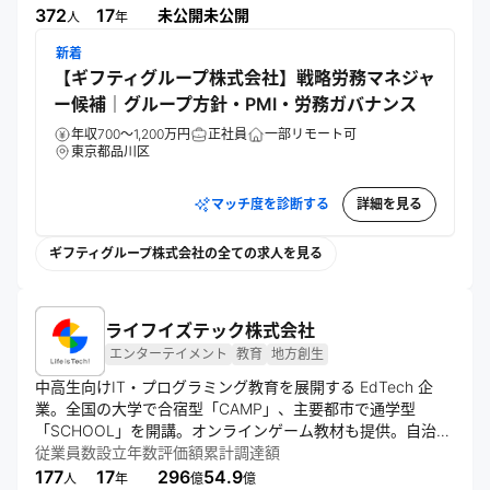
事業を拡大している。キモチの循環を促進し、人々の絆を深
372
17
未公開
未公開
人
年
める社会の実現を目指す。
新着
【ギフティグループ株式会社】戦略労務マネジャ
ー候補｜グループ方針・PMI・労務ガバナンス
年収700～1,200万円
正社員
一部リモート可
東京都品川区
マッチ度を診断する
詳細を見る
ギフティグループ株式会社の全ての求人を見る
ライフイズテック株式会社
エンターテイメント
教育
地方創生
中高生向けIT・プログラミング教育を展開する EdTech 企
業。全国の大学で合宿型「CAMP」、主要都市で通学型
「SCHOOL」を開講。オンラインゲーム教材も提供。自治
体・学校・企業向けデジタル人材育成研修も実施。次世代イ
従業員数
設立年数
評価額
累計調達額
ノベーション人材の育成を目指す。
177
17
296
54.9
人
年
億
億