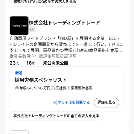
株式会社LITALICOの全ての求人を見る
株式会社トレーディングトレード
EC
自動車用ライトブランド「HID屋」を展開する企業。LED・
HIDライトの企画開発から販売までを一貫して行い、自社EC
やモールで展開。高品質かつ手頃な価格の商品提供を実現
し、カー用品分野におけるユーザー体験向上とブランド価値
従業員数
設立年数
評価額
累計調達額
の強化を推進する。
23
16
未公開
未公開
人
年
新着
採用労務スペシャリスト
年収446～742万円
正社員
東京都渋谷区
マッチ度を診断する
詳細を見る
株式会社トレーディングトレードの全ての求人を見る