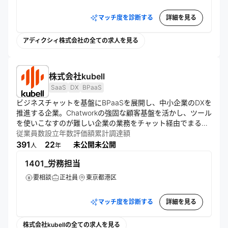
知りません。

マッチ度を診断する
詳細を見る
だからこそ、強く思っています。 これから社会を担う人々
が、「この国の未来は明るい」と信じられないまま、社会の
主役となってほしくない。 

アディクシィ株式会社の全ての求人を見る
むしろ、「あの時代があったから、今の日本がある」と誇り
を持てる未来をつくりたい。いま、世界はAIによって大きく
変わろうとしています。AIの基盤技術やプラットフォームの
株式会社kubell
多くは海外から生まれています。

SaaS
DX
BPaaS
それでも、私たちは悲観していません。日本には、昔から和
魂洋才の精神があります。

ビジネスチャットを基盤にBPaaSを展開し、中小企業のDXを
海外の優れたものを取り入れ、日本のプロジェクトに合わせ
推進する企業。Chatworkの強固な顧客基盤を活かし、ツール
て磨き込み、組み合わせ、より良い形にして社会へ実装して
を使いこなすのが難しい企業の業務をチャット経由でまるご
いく力があります。

と代行。「働くをもっと楽しく、創造的に」を掲げ、誰もが
従業員数
設立年数
評価額
累計調達額
AI時代においても、日本はもう一度、世界に誇れる価値を生
クリエイティブな業務に集中し、一歩先の働き方を叶えられ
391
22
未公開
未公開
人
年
み出せる。ものづくりで培ってきた日本の強さを、AIインテ
る世界を目指す。
グレーションの時代に新しい形で発揮できる。私たちは本気
1401_労務担当
でそう信じています。

要相談
正社員
東京都港区
当社は、AIインテグレーターとして、AIという技術と、プロ
ジェクトを動かす人間力を掛け合わせ、日本の産業をもう一
マッチ度を診断する
詳細を見る
度前に進めます。

「日本をデジタル先進国に」 この言葉だけを見ると、ひとつ
のスローガンのように感じるかもしれません。けれど私たち
株式会社kubellの全ての求人を見る