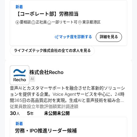
新着
【コーポレート部】労務担当
要相談
正社員
一部リモート可
東京都港区
マッチ度を診断する
詳細を見る
ライフイズテック株式会社の全ての求人を見る
株式会社Recho
AI
音声AIとカスタマーサポートを融合させた革新的ソリューシ
ョンを提供する企業。Voice Agentサービスを中心に、24時
間365日の高品質応対を実現。生成AIと音声技術を組み合わ
せ、ビジネス価値の最大化と効率化を追求。個人情報保護に
従業員数
設立年数
評価額
累計調達額
も厳格に対応し、継続的な品質向上を図る。
30
5
未公開
未公開
人
年
新着
労務・IPO推進リーダー候補