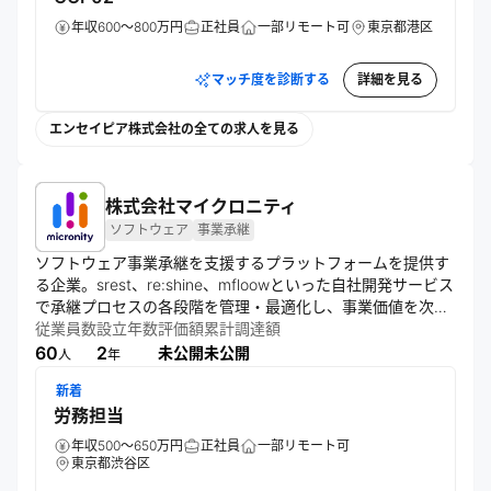
年収600～800万円
正社員
一部リモート可
東京都港区
マッチ度を診断する
詳細を見る
エンセイピア株式会社の全ての求人を見る
株式会社マイクロニティ
ソフトウェア
事業承継
ソフトウェア事業承継を支援するプラットフォームを提供す
る企業。srest、re:shine、mfloowといった自社開発サービス
で承継プロセスの各段階を管理・最適化し、事業価値を次世
代に安全かつ円滑に継承できる体制を構築し、企業の持続的
従業員数
設立年数
評価額
累計調達額
成長と安定経営を支える仕組みづくりを推進する。
60
2
未公開
未公開
人
年
新着
労務担当
年収500～650万円
正社員
一部リモート可
東京都渋谷区