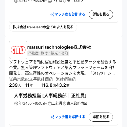
年収450～650万円
正社員
東京都港区
マッチ度を診断する
詳細を見る
株式会社Transleadの全ての求人を見る
matsuri technologies株式会社
不動産
旅行・観光・宿泊
ソフトウェアを軸に宿泊施設運営と不動産テックを融合する
企業。無人管理ソフトウェアと集客プラットフォームを自社
開発し、高生産性のオペレーションを実現。「StayX」シス
テムにより、多用途に対応する都市型・地方型宿泊施設ブラ
従業員数
設立年数
評価額
累計調達額
ンドを展開している。
239
11
116.8
43.2
人
年
億
億
人事労務担当 [人事総務部｜正社員]
年収450～650万円
正社員
東京都新宿区
マッチ度を診断する
詳細を見る