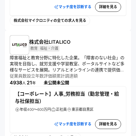
マッチ度を診断する
詳細を見る
株式会社マイクロニティの全ての求人を見る
株式会社LITALICO
教育
福祉・介護
障害福祉と教育分野に特化した企業。「障害のない社会」の
実現を目指し、就労支援や学習教室、ポータルサイトなど多
様なサービスを展開。リアルとオンラインの連携で提供価値
を最大化し、人生各ステージに合わせた個別最適なサポート
従業員数
設立年数
評価額
累計調達額
を行う。周辺領域への事業拡大も進めている。
4938
21
未公開
未公開
人
年
【コーポレート】人事_労務担当（勤怠管理・給
与社保担当）
年収400～600万円
正社員
東京都目黒区
マッチ度を診断する
詳細を見る