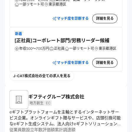
一部リモート可
東京都港区
マッチ度を診断する
詳細を見る
新着
[正社員]コーポレート部門/労務リーダー候補
年収500～700万円
正社員
一部リモート可
東京都港区
マッチ度を診断する
詳細を見る
J-CAT株式会社の全ての求人を見る
ギフティグループ株式会社
地方創生
EC
eギフトプラットフォームを主軸とするインターネットサー
ビス企業。オンラインギフト贈与サービスや、店頭引換可能
なeギフト生成システム、法人向けeギフトソリューションを
展開。企業・自治体向けのギフト体験支援も行い、国内外で
従業員数
設立年数
評価額
累計調達額