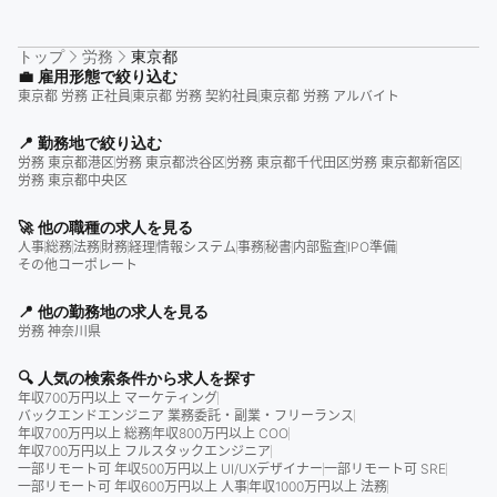
トップ
労務
東京都
💼 雇用形態で絞り込む
東京都 労務 正社員
東京都 労務 契約社員
東京都 労務 アルバイト
📍 勤務地で絞り込む
労務 東京都港区
労務 東京都渋谷区
労務 東京都千代田区
労務 東京都新宿区
労務 東京都中央区
🚀 他の職種の求人を見る
人事
総務
法務
財務
経理
情報システム
事務
秘書
内部監査
IPO準備
その他コーポレート
📍 他の勤務地の求人を見る
労務 神奈川県
🔍 人気の検索条件から求人を探す
年収700万円以上 マーケティング
バックエンドエンジニア 業務委託・副業・フリーランス
年収700万円以上 総務
年収800万円以上 COO
年収700万円以上 フルスタックエンジニア
一部リモート可 年収500万円以上 UI/UXデザイナー
一部リモート可 SRE
一部リモート可 年収600万円以上 人事
年収1000万円以上 法務