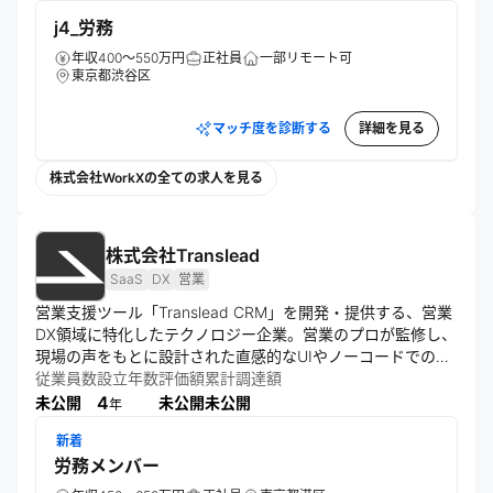
支援する体制を構築している。
j4_労務
年収400～550万円
正社員
一部リモート可
東京都渋谷区
マッチ度を診断する
詳細を見る
株式会社WorkXの全ての求人を見る
株式会社Translead
SaaS
DX
営業
営業支援ツール「Translead CRM」を開発・提供する、営業
DX領域に特化したテクノロジー企業。営業のプロが監修し、
現場の声をもとに設計された直感的なUIやノーコードでの柔
軟なカスタマイズ機能を備える。画面遷移を最小限に抑えた
従業員数
設立年数
評価額
累計調達額
構成とスマホ対応により、時間や場所を問わず営業活動の可
4
未公開
未公開
未公開
年
視化・効率化を実現。顧客情報や営業プロセスの一元管理に
新着
より、営業組織の生産性向上と業績拡大を支援。BLUEPRINT
労務メンバー
グループの一員として企業のデジタル変革にも貢献する。