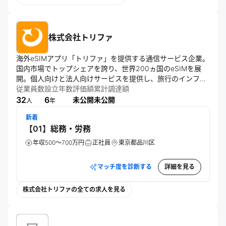
にとっては、きれいな言葉で終わらせるつもりのない、人生
を懸けて向き合いたいテーマです。この大きな挑戦を、私た
ちだけで成し遂げることはできません。同じ想いを持つ仲間
とともに、次の時代をつくっていきたい。

株式会社トリファ
当社の仲間として、私たちと一緒に成し遂げませんか。
海外eSIMアプリ「トリファ」を提供する通信サービス企業。
国内市場でトップシェアを誇り、世界200ヵ国のeSIMを展
開。個人向けと法人向けサービスを提供し、旅行のインフラ
創造を理念に掲げる。台湾進出など東アジアを中心にグロー
従業員数
設立年数
評価額
累計調達額
バル展開を推進中。
32
6
未公開
未公開
人
年
新着
【01】総務・労務
年収500～700万円
正社員
東京都品川区
マッチ度を診断する
詳細を見る
株式会社トリファの全ての求人を見る