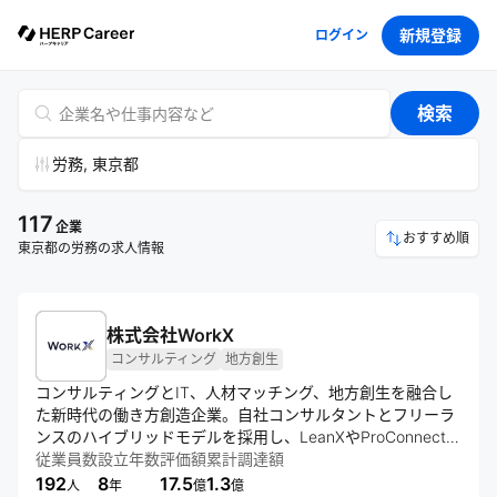
新規登録
ログイン
検索
労務, 東京都
117
企業
おすすめ順
東京都の労務の求人情報
株式会社WorkX
コンサルティング
地方創生
コンサルティングとIT、人材マッチング、地方創生を融合し
た新時代の働き方創造企業。自社コンサルタントとフリーラ
ンスのハイブリッドモデルを採用し、LeanXやProConnectな
どのサービスを通じて、スキル重視の人材流動性の高い社会
従業員数
設立年数
評価額
累計調達額
モデルの実現を目指す。データ分析から実行までを一貫して
192
8
17.5
1.3
人
年
億
億