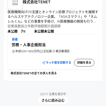
株式会社TENET
医療機関向けDX支援とオンライン診療プロジェクトを展開す
るヘルスケアテクノロジー企業。「AGAスマクリ」や「ネム
レルくん」などの事業を手掛け、AI医療機器の開発も行う。
テクノロジーで医療アクセスの障壁を最小化し、健康寿命
従業員数
設立年数
評価額
累計調達額
7
未公開
未公開
未公開
年
新着
労務・人事企画担当
年収500～800万円
正社員
東京都港区
マッチ度を診断する
詳細を見る
株式会社TENETの全ての求人を見る
20
/
117
企業を表示中
さらに読み込む