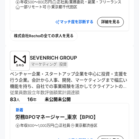
年収500～800万円
正社員/業務委託・副業・フリーランス
一部リモート可
東京都千代田区
マッチ度を診断する
詳細を見る
株式会社Rechoの全ての求人を見る
SEVENRICH GROUP
マーケティング
投資
ベンチャー企業・スタートアップ企業を中心に投資・支援を
行う企業。会計から人事、開発、マーケティングまで幅広い
機能を持ち、自社での事業経験を活かしてクライアントの成
長をワンストップでサポート。800社超の支援実績を有し、
従業員数
設立年数
評価額
累計調達額
多様な業界に対応している。
83
16
未公開
未公開
人
年
新着
労務BPOマネージャー_東京【BPIO】
年収600～1,000万円
正社員
東京都渋谷区