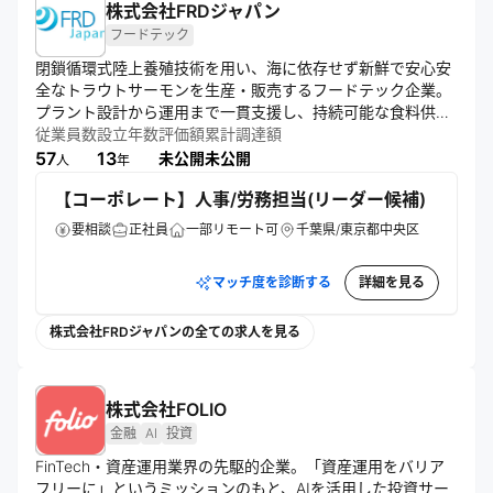
株式会社FRDジャパン
フードテック
閉鎖循環式陸上養殖技術を用い、海に依存せず新鮮で安心安
全なトラウトサーモンを生産・販売するフードテック企業。
プラント設計から運用まで一貫支援し、持続可能な食料供給
に貢献。「サーモンとテクノロジーで、世界を驚かそう」と
従業員数
設立年数
評価額
累計調達額
いうビジョンのもと、輸入依存の常識を超え、需要地で育て
57
13
未公開
未公開
人
年
る水産モデル創出を目指す。
【コーポレート】人事/労務担当(リーダー候補)
要相談
正社員
一部リモート可
千葉県/東京都中央区
マッチ度を診断する
詳細を見る
株式会社FRDジャパンの全ての求人を見る
株式会社FOLIO
金融
AI
投資
FinTech・資産運用業界の先駆的企業。「資産運用をバリア
フリーに」というミッションのもと、AIを活用した投資サー