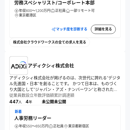
労務スペシャリスト/コーポレート本部
年収600～1,200万円
正社員
一部リモート可
東京都港区
マッチ度を診断する
詳細を見る
株式会社クラウドワークスの全ての求人を見る
アディクシィ株式会社
アディクシィ株式会社が掲げるのは、次世代に誇れる“デジタ
ル先進国・日本”を創ることです。 かつて日本は、ものづく
り大国として“ジャパン・アズ・ナンバーワン”と称された時
代がありました。 資源に恵まれた国ではありません。

従業員数
設立年数
評価額
累計調達額
それでも日本は、海外の優れた技術や考え方を取り入れ、組
447
4
未公開
未公開
人
年
み合わせ、磨き上げ、日本らしい知恵とプロジェクト力で、
新着
世界に誇れる価値へと変えてきました。 

人事労務リーダー
代表を含む創業メンバーの多くは、いわゆる“失われた30
年”を当事者として生きてきた世代です。 未来に向かって国
年収550～650万円
正社員
東京都新宿区
全体が力強く前へ進んでいる感覚を、私たちの世代はあまり