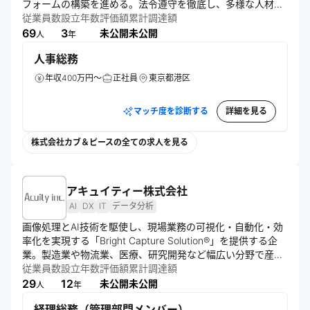
フォームの構築を進める。法令遵守を徹底し、多様な人材を
募集。柔軟な勤務体制とセキュアなシステム設計を重視しな
従業員数
設立年数
評価額
累計調達額
がら、革新的な金融サービスの実現を目指す。
69
3
未公開
未公開
人
年
人事総務
年収400万円～
正社員
東京都港区
マッチ度を診断する
詳細を見る
株式会社カブ＆ピースの全ての求人を見る
アキュイティー株式会社
AI
DX
IT
データ分析
画像処理とAI技術を駆使し、現場業務の可視化・自動化・効
率化を実現する「Bright Capture Solution®」を提供する企
業。製造業や物流業、医療、研究開発など幅広い分野で産業
課題の解決実績を有する。「視えることは、変えられる」を
従業員数
設立年数
評価額
累計調達額
スローガンに、人・モノ・しくみを可視化し、複雑な課題を
29
12
未公開
未公開
人
年
分析・整理。技術伝承やDX推進、省人化、トレーサビリティ
経理総務（管理部門メンバー）
など多様なニーズに対応し、現場の課題解決と業務価値の向