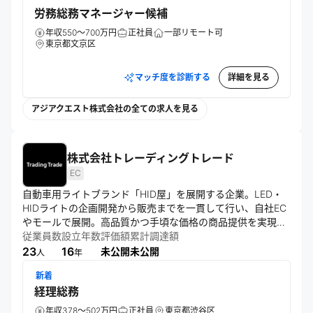
労務総務マネージャー候補
年収550～700万円
正社員
一部リモート可
東京都文京区
マッチ度を診断する
詳細を見る
アジアクエスト株式会社の全ての求人を見る
株式会社トレーディングトレード
EC
自動車用ライトブランド「HID屋」を展開する企業。LED・
HIDライトの企画開発から販売までを一貫して行い、自社EC
やモールで展開。高品質かつ手頃な価格の商品提供を実現
し、カー用品分野におけるユーザー体験向上とブランド価値
従業員数
設立年数
評価額
累計調達額
の強化を推進する。
23
16
未公開
未公開
人
年
新着
経理総務
年収378～502万円
正社員
東京都渋谷区