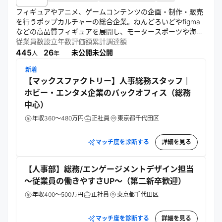
フィギュアやアニメ、ゲームコンテンツの企画・制作・販売
を行うポップカルチャーの総合企業。ねんどろいどやfigma
などの高品質フィギュアを展開し、モータースポーツや海外
市場にも進出。クラウドファンディングやM&Aなど新しい手
従業員数
設立年数
評価額
累計調達額
法を活用し、世界中のクリエイターとともにコンテンツの価
445
26
未公開
未公開
人
年
値と愛着を高め続けている。
新着
【マックスファクトリー】人事総務スタッフ｜
ホビー・エンタメ企業のバックオフィス（総務
中心）
年収360～480万円
正社員
東京都千代田区
マッチ度を診断する
詳細を見る
【人事部】総務/エンゲージメントデザイン担当
～従業員の働きやすさUP～（第二新卒歓迎）
年収400～500万円
正社員
東京都千代田区
マッチ度を診断する
詳細を見る