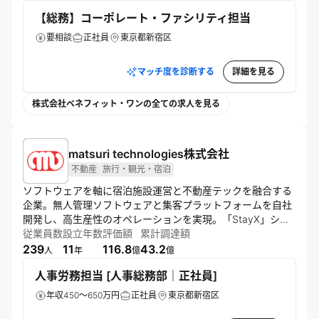
【総務】コーポレート・ファシリティ担当
要相談
正社員
東京都新宿区
マッチ度を診断する
詳細を見る
株式会社ベネフィット・ワンの全ての求人を見る
matsuri technologies株式会社
不動産
旅行・観光・宿泊
ソフトウェアを軸に宿泊施設運営と不動産テックを融合する
企業。無人管理ソフトウェアと集客プラットフォームを自社
開発し、高生産性のオペレーションを実現。「StayX」シス
テムにより、多用途に対応する都市型・地方型宿泊施設ブラ
従業員数
設立年数
評価額
累計調達額
ンドを展開している。
239
11
116.8
43.2
人
年
億
億
人事労務担当 [人事総務部｜正社員]
年収450～650万円
正社員
東京都新宿区