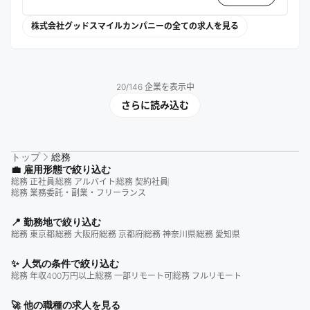
株式会社グッドスマイルカンパニーの全ての求人を見る
20
/
146
企業を表示中
さらに読み込む
トップ
総務
💼 雇用形態で絞り込む
総務 正社員
総務 アルバイト
総務 契約社員
総務 業務委託・副業・フリーランス
📍 勤務地で絞り込む
総務 東京都
総務 大阪府
総務 京都府
総務 神奈川県
総務 愛知県
✨ 人気の条件で絞り込む
総務 年収400万円以上
総務 一部リモート可
総務 フルリモート
🚀 他の職種の求人を見る