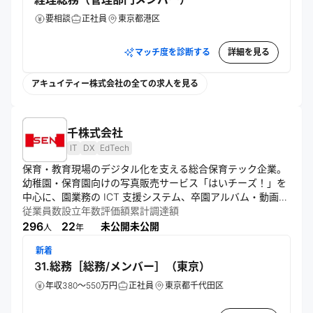
上を支援する。
要相談
正社員
東京都港区
マッチ度を診断する
詳細を見る
アキュイティー株式会社の全ての求人を見る
千株式会社
IT
DX
EdTech
保育・教育現場のデジタル化を支える総合保育テック企業。
幼稚園・保育園向けの写真販売サービス「はいチーズ！」を
中心に、園業務の ICT 支援システム、卒園アルバム・動画制
作、給食食材配達・食育サービスなど幅広く提供し、保育士
従業員数
設立年数
評価額
累計調達額
や先生の業務負担を軽減。写真や映像を通じて子どもの成長
296
22
未公開
未公開
人
年
の瞬間を届け、保護者や保育現場の笑顔を創出する。IT 技術
新着
と保育現場のニーズを掛け合わせ、子どもたちの健やかな成
31.総務［総務/メンバー］（東京）
長と保育環境の向上に貢献する。ミッション「人の心に火を
つける。世界を動かす会社を創る。」のもと、未来ある子ど
年収380～550万円
正社員
東京都千代田区
もたちの笑顔を中心に社会的価値を追求する。