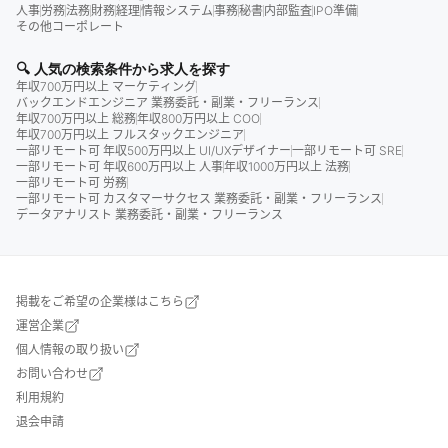
人事
労務
法務
財務
経理
情報システム
事務
秘書
内部監査
IPO準備
その他コーポレート
🔍 人気の検索条件から求人を探す
年収700万円以上 マーケティング
バックエンドエンジニア 業務委託・副業・フリーランス
年収700万円以上 総務
年収800万円以上 COO
年収700万円以上 フルスタックエンジニア
一部リモート可 年収500万円以上 UI/UXデザイナー
一部リモート可 SRE
一部リモート可 年収600万円以上 人事
年収1000万円以上 法務
一部リモート可 労務
一部リモート可 カスタマーサクセス 業務委託・副業・フリーランス
データアナリスト 業務委託・副業・フリーランス
掲載をご希望の企業様はこちら
運営企業
個人情報の取り扱い
お問い合わせ
利用規約
退会申請