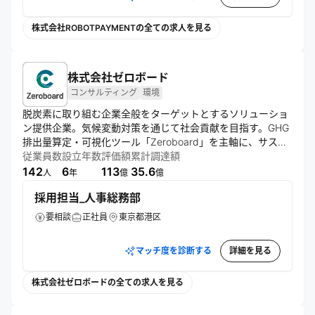
株式会社ROBOTPAYMENTの全ての求人を見る
株式会社ゼロボード
コンサルティング
環境
脱炭素に取り組む企業全般をターゲットとするソリューショ
ン提供企業。気候変動対策を通じて社会貢献を目指す。GHG
排出量算定・可視化ツール「Zeroboard」を主軸に、サステ
ナビリティ経営コンサルティングやESGデータ支援も展開。
従業員数
設立年数
評価額
累計調達額
ユーザーコミュニティ運営やパートナー連携で幅広い課題解
142
6
113
35.6
人
年
億
億
決を図る。
採用担当_人事総務部
要相談
正社員
東京都港区
マッチ度を診断する
詳細を見る
株式会社ゼロボードの全ての求人を見る