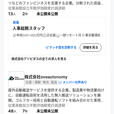
ツなどのファンビジネスを支援する企業。分断された収益機
会を統合し、推し活市場の発展と収益最大化を目指す。
従業員数
設立年数
評価額
累計調達額
13
2
未公開
未公開
人
年
新着
人事総務スタッフ
年収500～800万円
正社員
一部リモート可
東京都港区
マッチ度を診断する
詳細を見る
株式会社アソビダスの全ての求人を見る
株式会社eveautonomy
交通・運輸
物流
製造
メンバーの声あり
屋外自動搬送サービスを提供する企業。製造業や物流業向け
に、自動運転技術を活用した無人搬送ソリューションを展
開。ゴルフカー技術と自動運転ソフトを組み合わせた車両
「eve auto」をサブスクリプション型で提供し、導入支援や
従業員数
設立年数
評価額
累計調達額
運行管理ツール、定期メンテナンスも実施。人手不足解消と
48
7
未公開
未公開
人
年