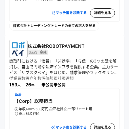
マッチ度を診断する
詳細を見る
株式会社トレーディングトレードの全ての求人を見る
株式会社ROBOTPAYMENT
SaaS
金融
商取引における「慣習」「非効率」「与信」の3つの壁を解
消し、自由で円滑な決済インフラを提供する企業。主力サー
ビス「サブスクペイ」をはじめ、請求管理やファクタリング
など多岐にわたるソリューションを展開。企業間決済の効率
従業員数
設立年数
評価額
累計調達額
化と資金繰り改善を通じ、法人の成長と日本経済の競争力向
159
26
未公開
未公開
人
年
上を後押しすることを目指す。「商取引を自由にする決済イ
新着
ンフラで再び日本を強くする」というビジョンの実現に向
【Corp】総務担当
け、持続的な価値提供を追求している。
年収400～500万円
正社員
一部リモート可
東京都渋谷区
マッチ度を診断する
詳細を見る