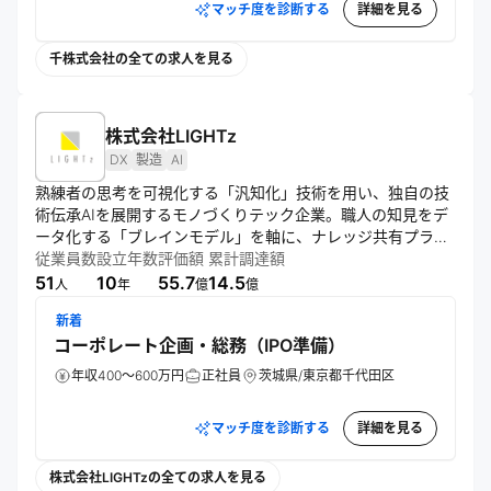
マッチ度を診断する
詳細を見る
千株式会社の全ての求人を見る
株式会社LIGHTz
DX
製造
AI
熟練者の思考を可視化する「汎知化」技術を用い、独自の技
術伝承AIを展開するモノづくりテック企業。職人の知見をデ
ータ化する「ブレインモデル」を軸に、ナレッジ共有プラッ
トフォームを開発・運営する。ツールの提供から実務定着ま
従業員数
設立年数
評価額
累計調達額
でを伴走支援する点が強み。属人化を解消し、製造業の未来
51
10
55.7
14.5
人
年
億
億
を支える。
新着
コーポレート企画・総務（IPO準備）
年収400～600万円
正社員
茨城県/東京都千代田区
マッチ度を診断する
詳細を見る
株式会社LIGHTzの全ての求人を見る