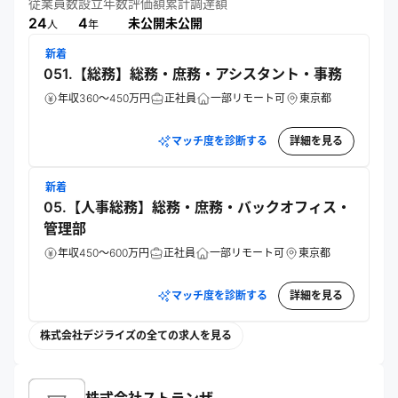
補助金の活用や、AIロケットなどのサービス提供を通じて、
従業員数
設立年数
評価額
累計調達額
幅広い業界のデジタル人材育成と企業のAI活用を支援してい
24
4
未公開
未公開
人
年
る。
新着
051.【総務】総務・庶務・アシスタント・事務
年収360～450万円
正社員
一部リモート可
東京都
マッチ度を診断する
詳細を見る
新着
05.【人事総務】総務・庶務・バックオフィス・
管理部
年収450～600万円
正社員
一部リモート可
東京都
マッチ度を診断する
詳細を見る
株式会社デジライズの全ての求人を見る