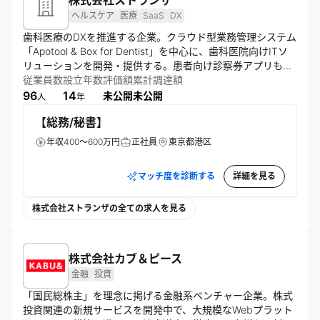
株式会社ストランザ
ヘルスケア
医療
SaaS
DX
歯科医療のDXを推進する企業。クラウド型業務管理システム
「Apotool & Box for Dentist」を中心に、歯科医院向けITソ
リューションを開発・提供する。患者向け診察券アプリも展
開し、医療従事者と患者の対話時間創出や口腔衛生の重要性
従業員数
設立年数
評価額
累計調達額
啓発を通じ、日本人の健康寿命伸長に貢献する。
96
14
未公開
未公開
人
年
【総務/秘書】
年収400～600万円
正社員
東京都港区
マッチ度を診断する
詳細を見る
株式会社ストランザの全ての求人を見る
株式会社カブ＆ピース
金融
投資
「国民総株主」を理念に掲げる金融系ベンチャー企業。株式
投資関連の新規サービスを開発中で、大規模なWebプラット