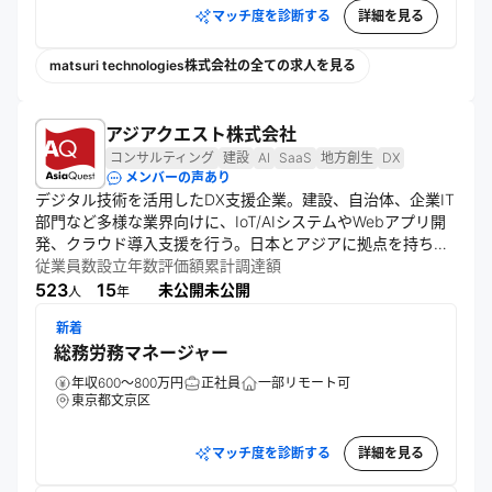
マッチ度を診断する
詳細を見る
matsuri technologies株式会社の全ての求人を見る
アジアクエスト株式会社
コンサルティング
建設
AI
SaaS
地方創生
DX
メンバーの声あり
デジタル技術を活用したDX支援企業。建設、自治体、企業IT
部門など多様な業界向けに、IoT/AIシステムやWebアプリ開
発、クラウド導入支援を行う。日本とアジアに拠点を持ち、
コンサルティングから開発・運用まで一貫したサービスを提
従業員数
設立年数
評価額
累計調達額
供。AWS、Azureなどのクラウドサービスを活用し、顧客に
523
15
未公開
未公開
人
年
寄り添った伴走型支援を実施する。
新着
総務労務マネージャー
年収600～800万円
正社員
一部リモート可
東京都文京区
マッチ度を診断する
詳細を見る