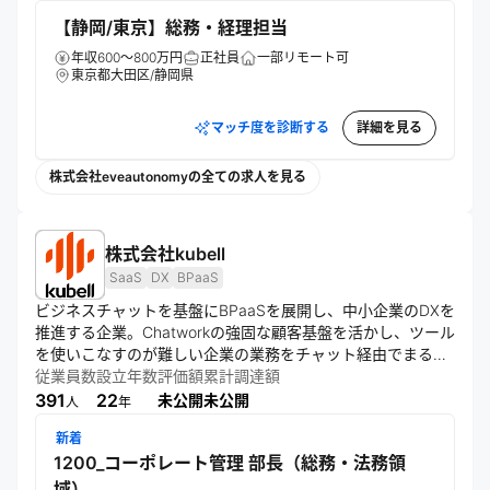
労働環境改善を目指す。
【静岡/東京】総務・経理担当
年収600～800万円
正社員
一部リモート可
東京都大田区/静岡県
マッチ度を診断する
詳細を見る
株式会社eveautonomyの全ての求人を見る
株式会社kubell
SaaS
DX
BPaaS
ビジネスチャットを基盤にBPaaSを展開し、中小企業のDXを
推進する企業。Chatworkの強固な顧客基盤を活かし、ツール
を使いこなすのが難しい企業の業務をチャット経由でまるご
と代行。「働くをもっと楽しく、創造的に」を掲げ、誰もが
従業員数
設立年数
評価額
累計調達額
クリエイティブな業務に集中し、一歩先の働き方を叶えられ
391
22
未公開
未公開
人
年
る世界を目指す。
新着
1200_コーポレート管理 部長（総務・法務領
域）