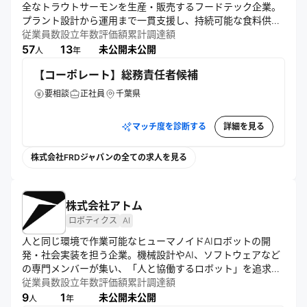
全なトラウトサーモンを生産・販売するフードテック企業。
プラント設計から運用まで一貫支援し、持続可能な食料供給
に貢献。「サーモンとテクノロジーで、世界を驚かそう」と
従業員数
設立年数
評価額
累計調達額
いうビジョンのもと、輸入依存の常識を超え、需要地で育て
57
13
未公開
未公開
人
年
る水産モデル創出を目指す。
【コーポレート】総務責任者候補
要相談
正社員
千葉県
マッチ度を診断する
詳細を見る
株式会社FRDジャパンの全ての求人を見る
株式会社アトム
ロボティクス
AI
人と同じ環境で作業可能なヒューマノイドAIロボットの開
発・社会実装を担う企業。機械設計やAI、ソフトウェアなど
の専門メンバーが集い、「人と協働するロボット」を追求す
る。人間社会の既存インフラを変えることなく、そのまま溶
従業員数
設立年数
評価額
累計調達額
け込んで作業を代替できる次世代のロボティクス技術で社会
9
1
未公開
未公開
人
年