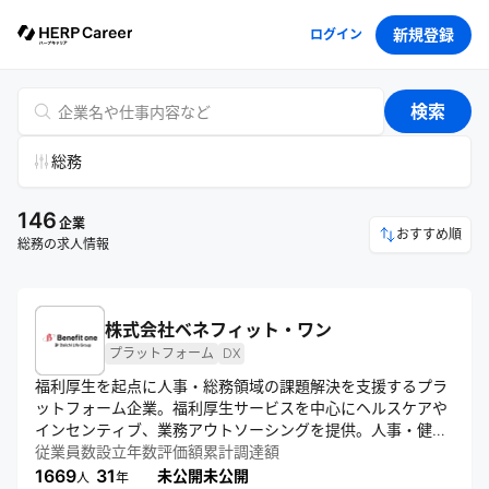
新規登録
ログイン
検索
総務
146
企業
おすすめ順
総務の求人情報
株式会社ベネフィット・ワン
プラットフォーム
DX
福利厚生を起点に人事・総務領域の課題解決を支援するプラ
ットフォーム企業。福利厚生サービスを中心にヘルスケアや
インセンティブ、業務アウトソーシングを提供。人事・健康
データを活用する基盤によりHRDXを推進し、企業の生産性
従業員数
設立年数
評価額
累計調達額
向上と従業員の価値向上を支える。
1669
31
未公開
未公開
人
年