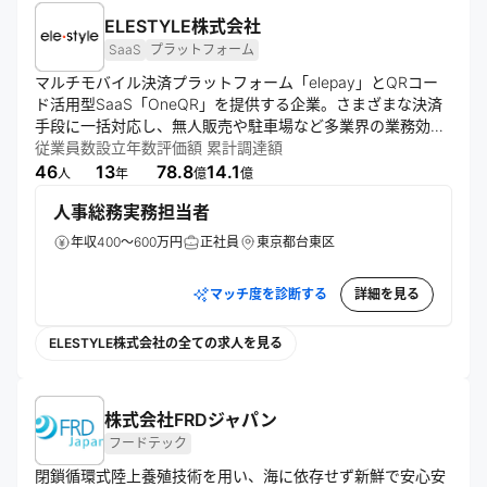
ELESTYLE株式会社
SaaS
プラットフォーム
マルチモバイル決済プラットフォーム「elepay」とQRコー
ド活用型SaaS「OneQR」を提供する企業。さまざまな決済
手段に一括対応し、無人販売や駐車場など多業界の業務効率
化を実現。高いセキュリティ水準を維持し、大手企業との取
従業員数
設立年数
評価額
累計調達額
引実績も豊富。
46
13
78.8
14.1
人
年
億
億
人事総務実務担当者
年収400～600万円
正社員
東京都台東区
マッチ度を診断する
詳細を見る
ELESTYLE株式会社の全ての求人を見る
株式会社FRDジャパン
フードテック
閉鎖循環式陸上養殖技術を用い、海に依存せず新鮮で安心安