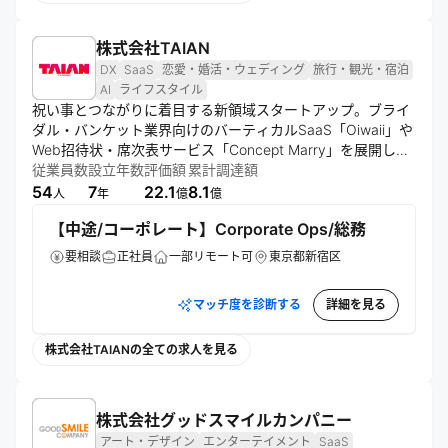
株式会社TAIAN
DX
SaaS
恋愛・婚活・ウェディング
旅行・観光・宿泊
AI
ライフスタイル
祝い事とつながりに着目する新領域スタートアップ。ブライ
ダル・バンケット業界向けのバーティカルSaaS「Oiwaii」や
Web招待状・席次表サービス「Concept Marry」を展開し、
プレリシーズA以降MRR3.7倍成長を遂げている。2024年11
従業員数
設立年数
評価額
累計調達額
月に約6億円の資金調達、2025年8月にはAIイベントプラン
54
7
22.1
8.1
人
年
億
億
ナー「Canjii」をリリース。ブライダル業界のV字回復と、テ
【中途/コーポレート】Corporate Ops/総務
クロノジーを活用したお祝い経済圏の構築を目指す。
要相談
正社員
一部リモート可
東京都新宿区
マッチ度を診断する
詳細を見る
株式会社TAIANの全ての求人を見る
株式会社グッドスマイルカンパニー
アート・デザイン
エンターテイメント
SaaS