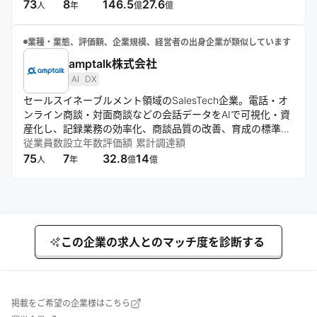
れ、東京とバンコクを拠点に事業を展開している。
73
8
146.5
27.6
人
年
億
億
業種・業態、評価額、企業規模、経営者の出身企業が類似しています
amptalk株式会社
AI
DX
セールスイネーブルメント領域のSalesTech企業。電話・オ
ンライン商談・対面商談などの会話データをAIで可視化・資
産化し、記録業務の効率化、商談品質の改善、育成の標準化
を支援する。主力は商談解析やSFA/CRM入力支援の
従業員数
設立年数
評価額
累計調達額
「amptalk analysis」に加え、AIロープレの「amptalk
75
7
32.8
14
人
年
億
億
coach」など、営業組織の生産性と再現性を高めるマルチプ
ロダクト展開を進めている。
この企業の求人とのマッチ度を診断する
掲載をご希望の企業様はこちら