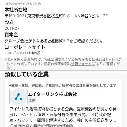
COMPANY OVERVIEW
本社所在地
〒150-0031 東京都渋谷区桜丘町9-8 KN渋谷3ビル 2F
設立
2011-07
資本金
グループ会社が多々ある為個別のHPをご確認ください。
コーポレートサイト
https://sevenrich.jp/
求人を除く企業情報は、Web公開されている情報をもとに株式会社HERPが
独自に作成しています。情報の修正依頼は
依頼フォーム
よりご連絡くだ
さい。
類似している企業
業種・業態、評価額、企業規模、経営者の出身企業が類似しています
エイターリンク株式会社
医療
ワイヤレス給電技術を核とする企業。医療機器の研究から発
展し、FA・ビル管理・医療分野で事業展開。IoT時代の配
線・バッテリー問題を解決するため、独自の空間伝送型ワイ
ヤレス給電ソリューション「AirPlug™」を開発。IoE社会実現
従業員数
設立年数
評価額
累計調達額