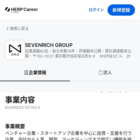
新規登録
ログイン
検索に戻る
SEVENRICH GROUP
従業員数
83
名
・
設立年数
16
年
・
評価額
未公開
・
累計調達額
未公
開
・
〒150-0031 東京都渋谷区桜丘町9-8 KN渋谷3ビル 2F
企業情報
求人
SEVENRICH GROUP
の企業情報
事業内容
BUSINESS DETAILS
事業概要
ベンチャー企業・スタートアップ企業を中心に投資・支援を行う
企業。会計から人事、開発、マーケティングまで幅広い機能を持