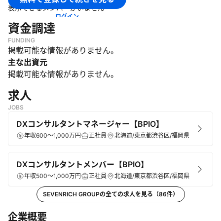
表示できるメンバーがいません
・
デザイン・ブランディング支援
ログイン
・
マーケティング・リサーチ・PR支援
資金調達
・
事業開発支援
FUNDING
・
不動産支援
掲載可能な情報がありません。
主な出資元
掲載可能な情報がありません。
求人
JOBS
DXコンサルタントマネージャー【BPIO】
年収600～1,000万円
正社員
北海道/東京都渋谷区/福岡県
DXコンサルタントメンバー【BPIO】
年収500～1,000万円
正社員
北海道/東京都渋谷区/福岡県
SEVENRICH GROUP
の全ての求人を見る（
86
件）
企業概要