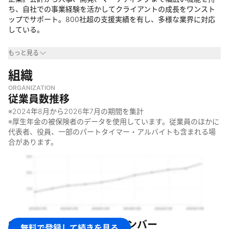
ち、自社での事業経験を活かしてクライアントの成長をワンスト
ップでサポート。800社超の支援実績を有し、多様な業界に対応
している。
事業領域
もっと見る
・
組織
ベンチャー企業・スタートアップ企業を中心に幅広い業界に対
応
ORGANIZATION
・
エンタメ、芸能、飲食、D2C、スポーツなど多様な領域の企業
従業員数推移
に出資
※
2024年8月
から
2026年7月
の期間を集計
なぜやっているのか
※厚生年金の被保険者のデータを使用しています。従業員のほかに
代表者、役員、一部のパートタイマー・アルバイトも含まれる場
・
ビジネスの成長をあらゆる側面から支援するため
合があります。
・
自社での多様な事業運営の経験から培った機能を活かしてクラ
イアントの価値向上に貢献するため
何をしているのか
・
会計・税務・労務・法務などのバックオフィス業務支援
・
資金調達支援、M&Aサポート
・
人事・採用支援
SEVENRICH GROUP
のメンバー
・
開発・テクノロジー支援
無料で登録して続きを見る