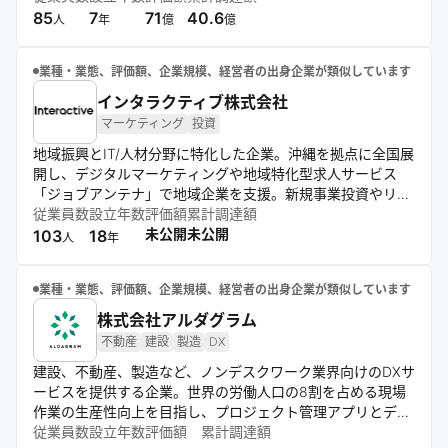
に向け、様々なデバイスのワイヤレス化を推進している。
85
7
71
40.6
人
年
億
億
業種・業態、評価額、企業規模、経営者の出身企業が類似しています
インタラクティブ株式会社
マーケティング
投資
地域振興とIT/人材分野に特化した企業。沖縄を拠点に全国展
開し、デジタルマーケティングや地域特化型求人サービス
「ジョブアンテナ」で地域企業を支援。新規事業投資やリモ
ートワーク導入も積極的に行い、地域の可能性を引き出し日
従業員数
設立年数
評価額
累計調達額
本全体の活性化を目指す。
未公開
未公開
103
18
人
年
業種・業態、評価額、企業規模、経営者の出身企業が類似しています
株式会社アルダグラム
不動産
建設
製造
DX
建設、不動産、製造など、ノンデスクワーク業界向けのDXサ
ービスを提供する企業。世界の労働人口の8割を占める現場
作業の生産性向上を目指し、プロジェクト管理アプリとデジ
タル帳票アプリを開発。70か国以上、4万社以上に導入さ
従業員数
設立年数
評価額
累計調達額