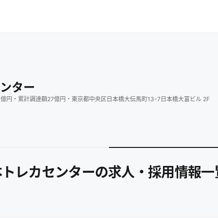
ンター
3
億円
・
累計調達額
27
億円
・
東京都中央区日本橋大伝馬町13-7日本橋大富ビル 2F
本トレカセンターの求人・採用情報一