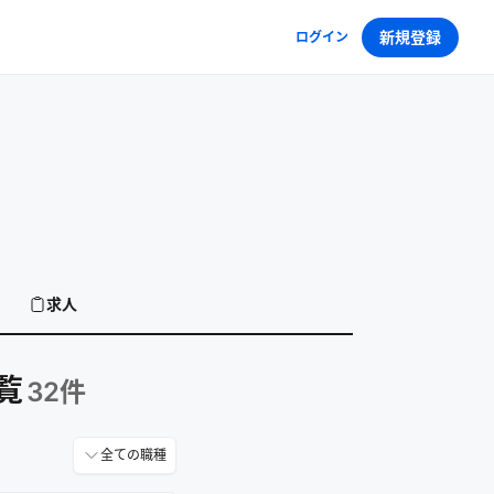
新規登録
ログイン
求人
覧
32
件
全ての職種