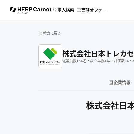
求人検索
面談オファー
検索に戻る
株式会社日本トレカセ
従業員数
154
名
・
設立年数
4
年
・
評価額
142.
企業情報
株式会社日