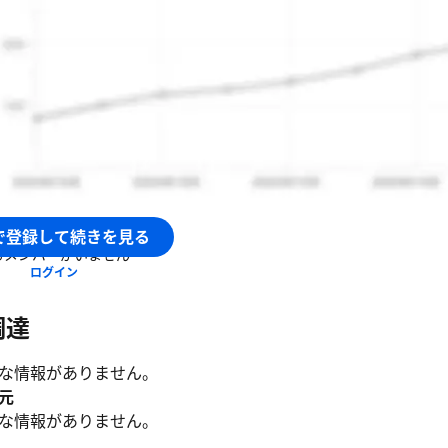
っているのか
ビッグデータを使い、人類の文明活動を最適化する」というミ
境の「目に見えない情報」を解析・可視化し、まだ誰も気づい
ため
模の環境問題や社会課題を宇宙の視点から解決するため
と地球観測データは社会の役に立つはずだ」という創業者の信
良い営みと活動を行うという価値観
能な未来のための意思決定を支援するため
社天地人
のメンバー
で登録して続きを見る
荷の少ない産業発展に貢献するため
るメンバーがいません
ているのか
ログイン
ッグデータを活用して地球規模の環境問題や社会課題を解決す
調達
人コンパス」というオンラインGISプラットフォームを開発・
ータを活用した土地評価・環境分析サービスの提供
な情報がありません。
ッグデータを活用したサービス開発・運用
元
インフラ、再生エネルギー、カーボンオフセットなどの分野で
な情報がありません。