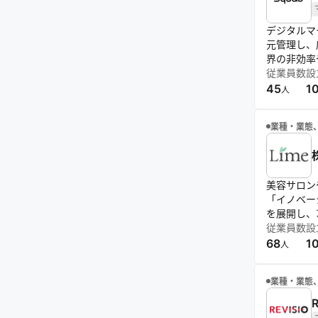
デジタルマ
元管理し、
界の非効率
の人が自分
従業員数
設
45
1
人
業種・業態
美容サロン
「イノベー
を展開し、
従業員数
設
68
1
人
業種・業態