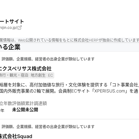
ートサイト
ijin.co.jp/
業情報は、Web公開されている情報をもとに株式会社HERPが独自に作成していま
いる企業
、評価額、企業規模、経営者の出身企業が類似しています
エクスペリサス株式会社
旅行・観光・宿泊
地方創生
EC
裕層を対象に、高付加価値な旅行・文化体験を提供する「コト事業会社」。
国内外販売事業の2軸で展開。会員制ECサイト「XPERISUS.com」
立年数
評価額
累計調達額
未公開
未公開
0
年
、評価額、企業規模、経営者の出身企業が類似しています
株式会社Squad