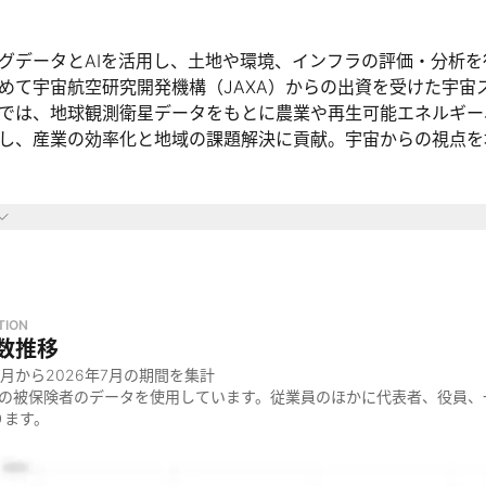
グデータとAIを活用し、土地や環境、インフラの評価・分析を
めて宇宙航空研究開発機構（JAXA）からの出資を受けた宇宙
では、地球観測衛星データをもとに農業や再生可能エネルギー
し、産業の効率化と地域の課題解決に貢献。宇宙からの視点を
域
ジネス/宇宙テック業界
野（栽培適地選定、栽培管理など）
ラ管理（水道インフラの漏水リスク評価など）
TION
数推移
能エネルギー分野（適地選定など）
3月
から
2026年7月
の期間を集計
気候変動対策分野
金の被保険者のデータを使用しています。従業員のほかに代表者、役員、
（地理情報システム）サービス業界
ります。
ック（クライメートテック）
ック