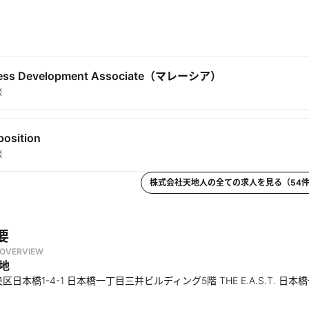
能エネルギーの適地分析
ンフラの漏水リスク管理
野への気象・土壌データ提供
（温室効果ガス）排出量の推定
ness Development Associate（マレーシア）
談
position
談
株式会社天地人
の全ての求人を見る（
54
要
OVERVIEW
地
日本橋1-4-1 日本橋一丁目三井ビルディング5階 THE E.A.S.T. 日本橋