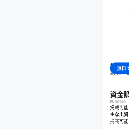
なぜや
・
「宇宙
・
地球環
かにする
・
地球規
・
「もっ
・
地球に
・
持続可
株式会
無料
・
環境負
表示でき
何をし
・
宇宙ビ
資金
・
「天地
FUNDING
・
衛星デ
掲載可能
・
宇宙ビ
主な出資
・
農業、
掲載可能