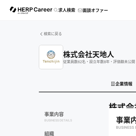
求人検索
面談オファー
検索に戻る
株式会社天地人
従業員数
62
名
・
設立年数
8
年
・
評価額
未公開
企業情報
株式会
事業内容
事業
BUSINESS DETAILS
BUSINESS 
組織