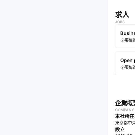
・
再生可
・
水道イ
求人
・
農業分
JOBS
・
GHG
Busi
要相
Open 
要相
企業概
COMPANY 
本社所在
東京都中央区
設立