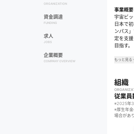
ORGANIZATION
事業概要
資金調達
宇宙ビッ
FUNDING
日本で初
ンパス」
求人
定を支援
JOBS
目指す。
企業概要
事業領
もっと見る
COMPANY OVERVIEW
・
宇宙ビ
・
農業分
組織
・
インフ
ORGANIZA
従業員
・
再生可
※
2025年
・
環境・
※厚生年
・
GIS
場合があ
・
環境テ
・
農業テ