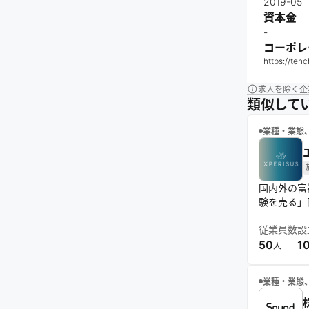
2019-05
資本金
-
コーポレ
https://tench
求人を除く企
類似して
業種・業態
国内外の富
験を売る」
従業員数
設
50
1
人
業種・業態