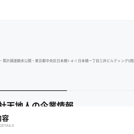
・
累計調達額
未公開
・
東京都中央区日本橋1-4-1 日本橋一丁目三井ビルディング5階 THE 
社天地人
の企業情報
内容
DETAILS