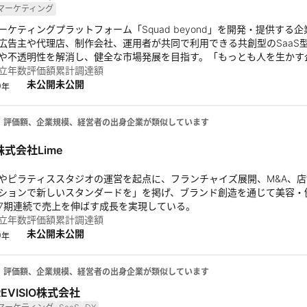
マーケティング
ーケティングプラットフォーム「Squad beyond」を開発・提供す
広告主や代理店、制作会社、運用者が共同で利用できる共創型のSaaS
や不透明性を解消し、健全な市場発展を目指す。「もっとも人を生かす
自身の人生を生きる世界の創造に取り組んでいる。
立年数
評価額
累計調達額
未公開
未公開
0
年
、評価額、企業規模、経営者の出身企業が類似しています
株式会社Lime
やピラティススタジオの運営を起点に、フランチャイズ展開、M&A、
ションで新しいスタンダードを」を掲げ、ブランド創造を通じて美容・健
7期連続で売上を伸ばす成長を実現している。
立年数
評価額
累計調達額
未公開
未公開
0
年
、評価額、企業規模、経営者の出身企業が類似しています
REVISIO株式会社