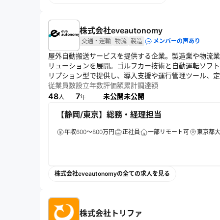
株式会社eveautonomy
交通・運輸
物流
製造
メンバーの声あり
屋外自動搬送サービスを提供する企業。製造業や物流業
リューションを展開。ゴルフカー技術と自動運転ソフトを組
リプション型で提供し、導入支援や運行管理ツール、定
環境改善を目指す。
従業員数
設立年数
評価額
累計調達額
48
7
未公開
未公開
人
年
【静岡/東京】総務・経理担当
年収600～800万円
正社員
一部リモート可
東京都大
株式会社eveautonomyの全ての求人を見る
株式会社トリファ