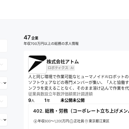
47
企業
年収700万円以上の総務の求人情報
株式会社アトム
ロボティクス
AI
人と同じ環境で作業可能なヒューマノイドAIロボットの
ソフトウェアなどの専門メンバーが集い、「人と協働す
ンフラを変えることなく、そのまま溶け込んで作業を代
題解決に挑む。
従業員数
設立年数
評価額
累計調達額
9
1
未公開
未公開
人
年
402. 総務・労務（コーポレート立ち上げメ
年収600～1,200万円
正社員
東京都江東区