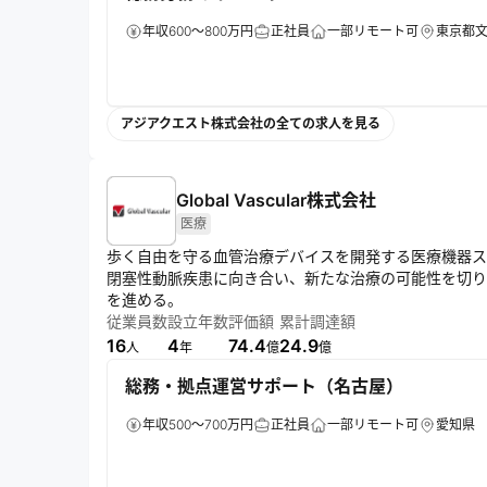
年収600～800万円
正社員
一部リモート可
東京都
アジアクエスト株式会社の全ての求人を見る
Global Vascular株式会社
医療
歩く自由を守る血管治療デバイスを開発する医療機器スタート
閉塞性動脈疾患に向き合い、新たな治療の可能性を切り
を進める。
従業員数
設立年数
評価額
累計調達額
16
4
74.4
24.9
人
年
億
億
総務・拠点運営サポート（名古屋）
年収500～700万円
正社員
一部リモート可
愛知県