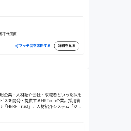
都千代田区
マッチ度を診断する
詳細を見る
用企業・人材紹介会社・求職者といった採用
スを開発・提供するHRTech企業。採用管
「HERP Trust」、人材紹介システム「ジョ
チングの実現を目指している。