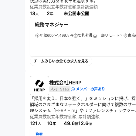
視点の実行力ある改革を追求する。
従業員数
設立年数
評価額
累計調達額
13
2
未公開
未公開
人
年
総務マネジャー
年収600～1,499万円
契約社員
一部リモート可
東京
チームみらいの全ての求人を見る
株式会社HERP
人材
SaaS
メンバーの声あり
「採用を変え、日本を強く。」をミッションに掲げ、採
領域のさまざまなステークホルダーに向けて複数のサービ
理システム「HERP Hire」やリファレンスチェックツール
ブミル」などの提供を通じて、企業と人材の最適なマッ
従業員数
設立年数
評価額
累計調達額
121
10
49.6
12.6
人
年
億
億
新着