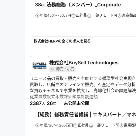
38a. 法務総務（メンバー）_Corporate
年収450～750万円
正社員
一部リモート可
東京都
株式会社HERPの全ての求人を見る
株式会社BuySell Technologies
AI
卸売・小売
リユース品の買取・販売を主軸とする循環型社会実現企
買取し、店舗やオンラインで販売。AI査定やデータ分析
な買取チャネルで事業を拡大し、高齢化社会の課題解決
従業員数
設立年数
評価額
累計調達額
2387
26
未公開
未公開
人
年
【総務】総務責任者候補 | エキスパート／マネー
年収720～1,200万円
正社員
一部リモート可
東京都