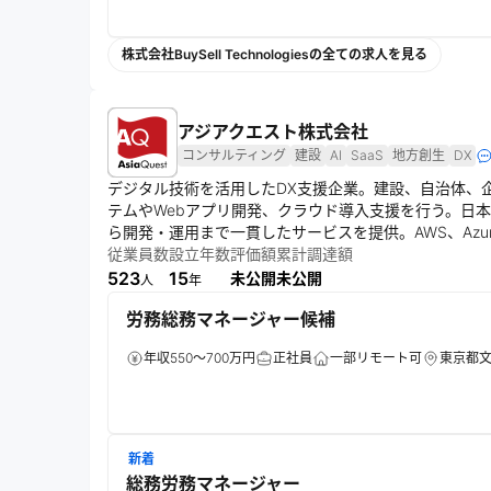
株式会社BuySell Technologiesの全ての求人を見る
アジアクエスト株式会社
コンサルティング
建設
AI
SaaS
地方創生
DX
デジタル技術を活用したDX支援企業。建設、自治体、企業
テムやWebアプリ開発、クラウド導入支援を行う。日
ら開発・運用まで一貫したサービスを提供。AWS、Az
寄り添った伴走型支援を実施する。
従業員数
設立年数
評価額
累計調達額
523
15
未公開
未公開
人
年
労務総務マネージャー候補
年収550～700万円
正社員
一部リモート可
東京都
新着
総務労務マネージャー