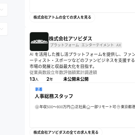
株式会社アトムの全ての求人を見る
株式会社アソビダス
プラットフォーム
エンターテイメント
AX
AI を活用した推し活プラットフォームを提供し、フ
ーティスト・スポーツなどのファンビジネスを支援する
市場の発展と収益最大化を目指す。
従業員数
設立年数
評価額
累計調達額
13
2
未公開
未公開
人
年
新着
人事総務スタッフ
年収500～800万円
正社員
一部リモート可
東京都
株式会社アソビダスの全ての求人を見る