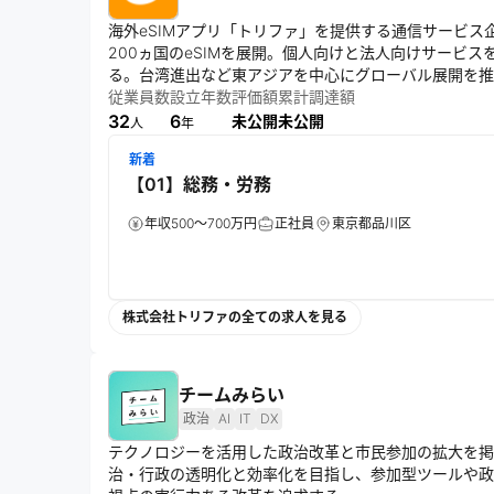
海外eSIMアプリ「トリファ」を提供する通信サービ
200ヵ国のeSIMを展開。個人向けと法人向けサービ
る。台湾進出など東アジアを中心にグローバル展開を推
従業員数
設立年数
評価額
累計調達額
32
6
未公開
未公開
人
年
新着
【01】総務・労務
年収500～700万円
正社員
東京都品川区
株式会社トリファの全ての求人を見る
チームみらい
政治
AI
IT
DX
テクノロジーを活用した政治改革と市民参加の拡大を掲
治・行政の透明化と効率化を目指し、参加型ツールや政