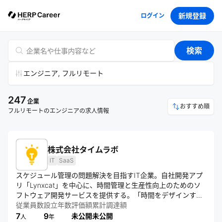
新規登録
ログイン
検索
エンジニア, フルリモート
247
企業
おすすめ順
フルリモートのエンジニアの求人情報
株式会社タイムラボ
IT
SaaS
スケジュール管理の問題解決を目指すIT企業。自社開発アプ
リ「Lynxcat」を中心に、時間管理と生産性向上のためのソ
フトウェア開発サービスを提供する。「時間をデザインす
る」をコンセプトに、国内外での事業展開と組織拡大を図
従業員数
設立年数
評価額
累計調達額
る。
7
9
未公開
未公開
人
年