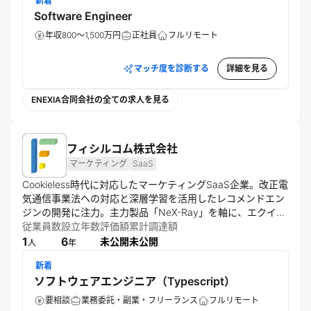
新着
Software Engineer
年収800～1,500万円
正社員
フルリモート
マッチ度を診断する
詳細を見る
ENEXIA合同会社の全ての求人を見る
フィシルコム株式会社
マーケティング
SaaS
Cookieless時代に対応したマーケティングSaaS企業。改正電
気通信事業法への対応と深層学習を活用したレコメンドエン
ジンの開発に注力。主力製品「NeX-Ray」を軸に、エクイテ
ィ・デットファイナンスで資金調達し、事業再構築補助金も
従業員数
設立年数
評価額
累計調達額
活用。技術情報の積極的な発信も行う。
1
6
未公開
未公開
人
年
新着
ソフトウェアエンジニア（Typescript）
要相談
業務委託・副業・フリーランス
フルリモート