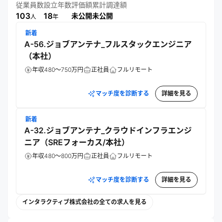
ートワーク導入も積極的に行い、地域の可能性を引き出し日
従業員数
設立年数
評価額
累計調達額
本全体の活性化を目指す。
103
18
未公開
未公開
人
年
新着
A-56.ジョブアンテナ_フルスタックエンジニア
（本社）
年収480～750万円
正社員
フルリモート
マッチ度を診断する
詳細を見る
新着
A-32.ジョブアンテナ_クラウドインフラエンジ
ニア（SREフォーカス/本社）
年収480～800万円
正社員
フルリモート
マッチ度を診断する
詳細を見る
インタラクティブ株式会社の全ての求人を見る