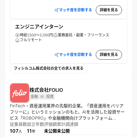
マッチ度を診断する
詳細を見る
エンジニアインターン
時給1,500～3,000円
業務委託・副業・フリーランス
フルリモート
マッチ度を診断する
詳細を見る
フィシルコム株式会社の全ての求人を見る
株式会社FOLIO
金融
AI
投資
FinTech・資産運用業界の先駆的企業。「資産運用をバリア
フリーに」というミッションのもと、AIを活用した投資サー
ビス「ROBOPRO」や金融機関向けプラットフォーム
「4RAP」を展開。技術力と創造力を駆使し、誰もが資産運
従業員数
設立年数
評価額
累計調達額
用にアクセスできる環境を目指し、未来の金融の姿を再定義
107
11
未公開
未公開
人
年
している。