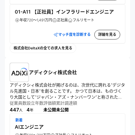
01-A11 【正社員】インフラリードエンジニア
年収720～1,491万円
正社員
フルリモート
マッチ度を診断する
詳細を見る
株式会社DeltaXの全ての求人を見る
アディクシィ株式会社
アディクシィ株式会社が掲げるのは、次世代に誇れる“デジタ
ル先進国・日本”を創ることです。 かつて日本は、ものづく
り大国として“ジャパン・アズ・ナンバーワン”と称された時
代がありました。 資源に恵まれた国ではありません。

従業員数
設立年数
評価額
累計調達額
それでも日本は、海外の優れた技術や考え方を取り入れ、組
447
4
未公開
未公開
人
年
み合わせ、磨き上げ、日本らしい知恵とプロジェクト力で、
新着
世界に誇れる価値へと変えてきました。 

AIエンジニア
代表を含む創業メンバーの多くは、いわゆる“失われた30
年”を当事者として生きてきた世代です。 未来に向かって国