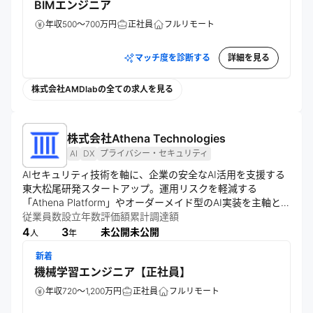
BIMエンジニア
年収500～700万円
正社員
フルリモート
マッチ度を診断する
詳細を見る
株式会社AMDlabの全ての求人を見る
株式会社Athena Technologies
AI
DX
プライバシー・セキュリティ
AIセキュリティ技術を軸に、企業の安全なAI活用を支援する
東大松尾研発スタートアップ。運用リスクを軽減する
「Athena Platform」やオーダーメイド型のAI実装を主軸とす
る。情報漏洩などを防ぎ、安全と効果を両立させる高い技術
従業員数
設立年数
評価額
累計調達額
力が強み。日本の重要インフラが安心してイノベーションを
4
3
未公開
未公開
人
年
起こせる基盤を創る。
新着
機械学習エンジニア【正社員】
年収720～1,200万円
正社員
フルリモート