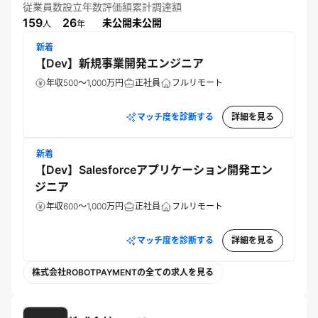
など多岐にわたるソリューションを展開。企業間決済の効率
従業員数
設立年数
評価額
累計調達額
化と資金繰り改善を通じ、法人の成長と日本経済の競争力向
159
26
未公開
未公開
人
年
上を後押しすることを目指す。「商取引を自由にする決済イ
新着
ンフラで再び日本を強くする」というビジョンの実現に向
【Dev】新規事業開発エンジニア
け、持続的な価値提供を追求している。
年収500～1,000万円
正社員
フルリモート
マッチ度を診断する
詳細を見る
新着
【Dev】Salesforceアプリケーション開発エン
ジニア
年収600～1,000万円
正社員
フルリモート
マッチ度を診断する
詳細を見る
株式会社ROBOTPAYMENTの全ての求人を見る