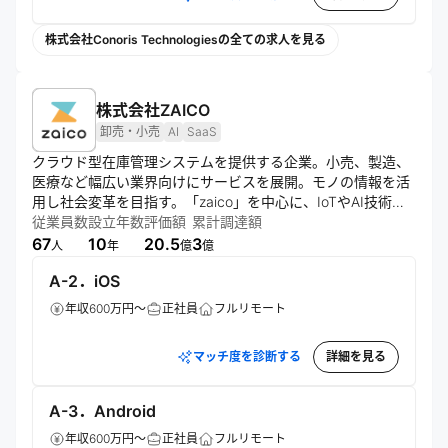
株式会社Conoris Technologiesの全ての求人を見る
株式会社ZAICO
卸売・小売
AI
SaaS
クラウド型在庫管理システムを提供する企業。小売、製造、
医療など幅広い業界向けにサービスを展開。モノの情報を活
用し社会変革を目指す。「zaico」を中心に、IoTやAI技術も
取り入れ、在庫管理の効率化と企業の生産性向上に貢献す
従業員数
設立年数
評価額
累計調達額
る。
67
10
20.5
3
人
年
億
億
A-2．iOS
年収600万円～
正社員
フルリモート
マッチ度を診断する
詳細を見る
A-3．Android
年収600万円～
正社員
フルリモート