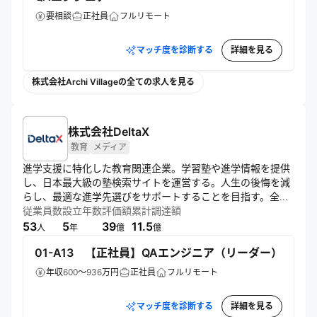
要相談
正社員
フルリモート
マッチ度を診断する
詳細を見る
株式会社Archi Villageの全ての求人を見る
株式会社DeltaX
教育
メディア
進学支援に特化した教育関連企業。学習塾や進学情報を提供
し、日本最大級の塾検索サイトを運営する。人生の後悔を減
らし、最適な進学先選びをサポートすることを目指す。全国
の塾情報を掲載し、調査結果や最新技術を活用して、ユーザ
従業員数
設立年数
評価額
累計調達額
ーに有益な情報を提供している。
53
5
39
11.5
人
年
億
億
01-A13 【正社員】QAエンジニア（リーダー）
年収600～936万円
正社員
フルリモート
マッチ度を診断する
詳細を見る