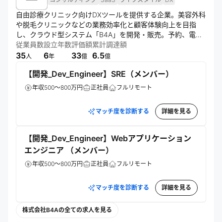
自由診療クリニック向けDXツールを提供する企業。美容外科
や脱毛クリニックなどの業務効率化と顧客体験向上を目指
し、クラウド型システム「B4A」を開発・販売。予約、電子
カルテ、CRM機能を網羅し、特許技術も活用。充実したサポ
従業員数
設立年数
評価額
累計調達額
ートとコンサルティングも提供している。
35
6
33
6.5
人
年
億
億
【開発_Dev_Engineer】SRE（メンバー）
年収500～800万円
正社員
フルリモート
マッチ度を診断する
詳細を見る
【開発_Dev_Engineer】Webアプリケーション
エンジニア （メンバー）
年収500～800万円
正社員
フルリモート
マッチ度を診断する
詳細を見る
株式会社B4Aの全ての求人を見る