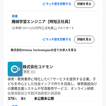
マッチ度を診断する
詳細を見る
新着
機械学習エンジニア【時短正社員】
年収720～1,200万円
正社員
フルリモート
マッチ度を診断する
詳細を見る
株式会社Athena Technologiesの全ての求人を見る
株式会社コドモン
教育
EC
保育・教育業界に特化したICTサービスを提供する企業。子
どもを中心とした社会インフラ作りを目指し、保育施設向け
の業務支援システムや写真販売サービス、オンライン研修、
ECサイト、園児募集支援など、多角的なサービスを展開。保
従業員数
設立年数
評価額
累計調達額
育者の環境改善と保護者支援を通じて、子育て環境の向上に
379
8
未公開
未公開
人
年
貢献している。