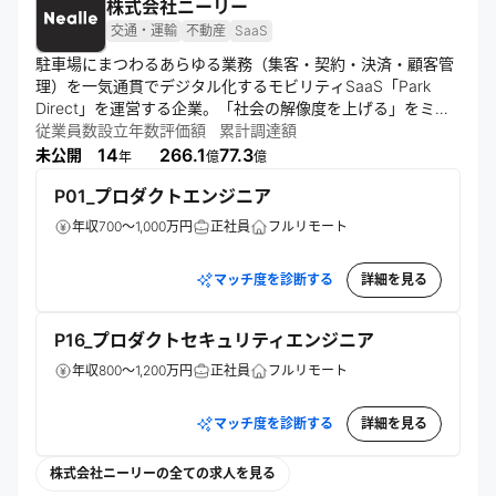
株式会社ニーリー
交通・運輸
不動産
SaaS
駐車場にまつわるあらゆる業務（集客・契約・決済・顧客管
理）を一気通貫でデジタル化するモビリティSaaS「Park 
Direct」を運営する企業。「社会の解像度を上げる」をミッ
ションに掲げ、事業を通じて新たな価値や選択肢を社会に提
従業員数
設立年数
評価額
累計調達額
供することを目指す。
14
266.1
77.3
未公開
年
億
億
P01_プロダクトエンジニア
年収700～1,000万円
正社員
フルリモート
マッチ度を診断する
詳細を見る
P16_プロダクトセキュリティエンジニア
年収800～1,200万円
正社員
フルリモート
マッチ度を診断する
詳細を見る
株式会社ニーリーの全ての求人を見る