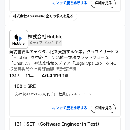
マッチ度を診断する
詳細を見る
株式会社Atsumellの全ての求人を見る
株式会社Hubble
メディア
SaaS
DX
契約書管理のデジタル化を支援する企業。クラウドサービス
「Hubble」を中心に、NDA統一規格プラットフォーム
「OneNDA」や法務情報メディア「Legal Ops Lab」を運
営。法務と事業部門の協業促進、業務効率化を通じ、契約業
従業員数
設立年数
評価額
累計調達額
務の生産性向上を実現する。
131
11
46.4
16.1
人
年
億
億
160：SRE
年収800～1,200万円
正社員
フルリモート
マッチ度を診断する
詳細を見る
131：SET（Software Engineer in Test）