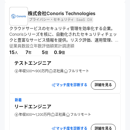
株式会社Conoris Technologies
プライバシー・セキュリティ
SaaS
DX
クラウドサービスのセキュリティ管理を効率化する企業。
Conorisシリーズを核に、自動化されたセキュリティチェッ
クと豊富なサービス情報を提供。リスク評価、運用管理、外
部委託先管理の支援も行い、顧客のDX推進とガバナンス強化
従業員数
設立年数
評価額
累計調達額
に貢献する。
15
7
5
0.9
人
年
億
億
テストエンジニア
年収500～900万円
正社員
フルリモート
マッチ度を診断する
詳細を見る
新着
リードエンジニア
年収800～1,200万円
正社員
フルリモート
マッチ度を診断する
詳細を見る