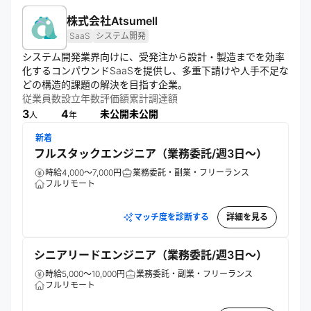
株式会社Atsumell
SaaS
システム開発
システム開発業界向けに、受発注から設計・製造までを効率
化するコンパウンドSaaSを提供し、多重下請けや人手不足な
どの構造的課題の解決を目指す企業。
従業員数
設立年数
評価額
累計調達額
3
4
未公開
未公開
人
年
新着
フルスタックエンジニア（業務委託/週3日〜）
時給4,000～7,000円
業務委託・副業・フリーランス
フルリモート
マッチ度を診断する
詳細を見る
シニアリードエンジニア（業務委託/週3日〜）
時給5,000～10,000円
業務委託・副業・フリーランス
フルリモート