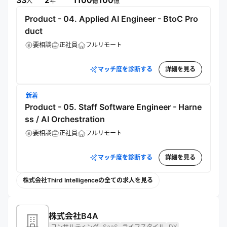
33
2
1100
100
人
年
億
億
のスローガンのように感じるかもしれません。けれど私たち
にとっては、きれいな言葉で終わらせるつもりのない、人生
Product - 04. Applied AI Engineer - BtoC Pro
を懸けて向き合いたいテーマです。この大きな挑戦を、私た
duct
ちだけで成し遂げることはできません。同じ想いを持つ仲間
とともに、次の時代をつくっていきたい。

要相談
正社員
フルリモート
当社の仲間として、私たちと一緒に成し遂げませんか。
マッチ度を診断する
詳細を見る
新着
Product - 05. Staff Software Engineer - Harne
ss / AI Orchestration
要相談
正社員
フルリモート
マッチ度を診断する
詳細を見る
株式会社Third Intelligenceの全ての求人を見る
株式会社B4A
コンサルティング
SaaS
ライフスタイル
DX