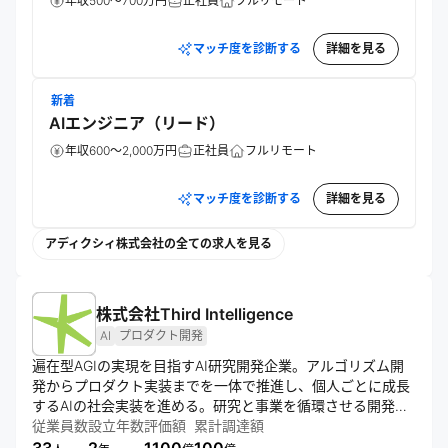
年収500～700万円
正社員
フルリモート
全体が力強く前へ進んでいる感覚を、私たちの世代はあまり
知りません。

マッチ度を診断する
詳細を見る
だからこそ、強く思っています。 これから社会を担う人々
が、「この国の未来は明るい」と信じられないまま、社会の
主役となってほしくない。 

新着
むしろ、「あの時代があったから、今の日本がある」と誇り
AIエンジニア（リード）
を持てる未来をつくりたい。いま、世界はAIによって大きく
年収600～2,000万円
正社員
フルリモート
変わろうとしています。AIの基盤技術やプラットフォームの
多くは海外から生まれています。

それでも、私たちは悲観していません。日本には、昔から和
マッチ度を診断する
詳細を見る
魂洋才の精神があります。

海外の優れたものを取り入れ、日本のプロジェクトに合わせ
アディクシィ株式会社の全ての求人を見る
て磨き込み、組み合わせ、より良い形にして社会へ実装して
いく力があります。

AI時代においても、日本はもう一度、世界に誇れる価値を生
株式会社Third Intelligence
み出せる。ものづくりで培ってきた日本の強さを、AIインテ
グレーションの時代に新しい形で発揮できる。私たちは本気
AI
プロダクト開発
でそう信じています。

遍在型AGIの実現を目指すAI研究開発企業。アルゴリズム開
当社は、AIインテグレーターとして、AIという技術と、プロ
発からプロダクト実装までを一体で推進し、個人ごとに成長
ジェクトを動かす人間力を掛け合わせ、日本の産業をもう一
するAIの社会実装を進める。研究と事業を循環させる開発体
度前に進めます。

制により技術進化を加速し、人とAIが共生する社会基盤の構
従業員数
設立年数
評価額
累計調達額
「日本をデジタル先進国に」 この言葉だけを見ると、ひとつ
築を目指す。