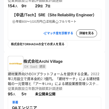
ムービーMCNを運営。「意思ある個人による新しい経済をつ
従業員数
設立年数
評価額
累計調達額
くる」というパーパスのもと、クリエイターとファンの交流
154
9
29
7
人
年
億
億
【中途/Tech】SRE（Site Reliability Engineer）
年収600～1,020万円
正社員
フルリモート
マッチ度を診断する
詳細を見る
株式会社TORIHADAの全ての求人を見る
株式会社Archi Village
DX
SaaS
建設
建材業界向けのDXプラットフォームを提供する企業。2022
年2月設立で資本金約2.1億円。「建材サーチ」による建材情
報の一元管理と「アーキLink」による建設業務管理システム
を主力製品とし、紙ベースの商慣習からデジタル化への転換
従業員数
設立年数
評価額
累計調達額
を推進している。建材業界全体の非効率解消と市場拡大を目
95
5
未公開
未公開
人
年
新着
QAエンジニア