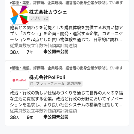
業種・業態、評価額、企業規模、経営者の出身企業が類似しています
株式会社カウシェ
アプリ
EC
他者との関わりを前提とした購買体験を提供するお買い物ア
プリ「カウシェ」を企画・開発・運営する企業。コミュニケ
ーションを起点とした買い物体験を通じて、日常的に訪れた
くなる場を創出する。流通と人のつながりを再設計し、新し
従業員数
設立年数
評価額
累計調達額
い生活圏のカタチをつくることを目指している。
未公開
未公開
38
7
人
年
業種・業態、評価額、企業規模、経営者の出身企業が類似しています
株式会社PoliPoli
IT
プラットフォーム
地方創生
政治・行政の新しい仕組みづくりを通じて世界の人々の幸福
な生活に貢献する企業。政治と行政の分野においてイノベー
ションを追求し、より良い社会システムの構築を目指してい
る。
従業員数
設立年数
評価額
累計調達額
未公開
未公開
38
9
人
年