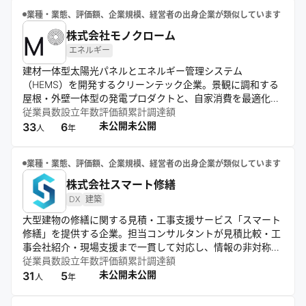
業種・業態、評価額、企業規模、経営者の出身企業が類似しています
株式会社モノクローム
エネルギー
建材一体型太陽光パネルとエネルギー管理システム
（HEMS）を開発するクリーンテック企業。景観に調和する
屋根・外壁一体型の発電プロダクトと、自家消費を最適化す
る次世代HEMSの提供を主軸とする。意匠性と環境性能を融
従業員数
設立年数
評価額
累計調達額
合させ、自分で使う電気は自分で賄う、持続可能で美しい暮
未公開
未公開
33
6
人
年
らしの実現を目指す。
業種・業態、評価額、企業規模、経営者の出身企業が類似しています
株式会社スマート修繕
DX
建築
大型建物の修繕に関する見積・工事支援サービス「スマート
修繕」を提供する企業。担当コンサルタントが見積比較・工
事会社紹介・現場支援まで一貫して対応し、情報の非対称性
を解消して適正な工事を実現。ドローン点検や建替支援サー
従業員数
設立年数
評価額
累計調達額
ビスも展開し、安心できる建物再生を支える。
未公開
未公開
31
5
人
年