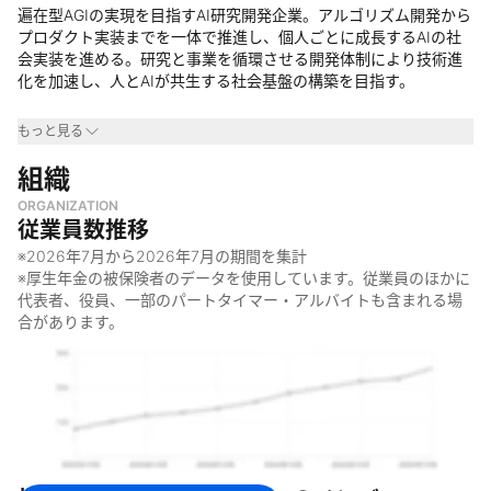
遍在型AGIの実現を目指すAI研究開発企業。アルゴリズム開発から
プロダクト実装までを一体で推進し、個人ごとに成長するAIの社
会実装を進める。研究と事業を循環させる開発体制により技術進
化を加速し、人とAIが共生する社会基盤の構築を目指す。
事業領域
もっと見る
・
組織
AI／人工知能
・
ディープテック
ORGANIZATION
・
ソフトウェア開発
従業員数推移
なぜやっているのか
※
2026年7月
から
2026年7月
の期間を集計
※厚生年金の被保険者のデータを使用しています。従業員のほかに
・
人とAIが信頼関係を築き共生する社会の実現
代表者、役員、一部のパートタイマー・アルバイトも含まれる場
・
個人ごとに最適化され成長するAIの普及
合があります。
・
AIを社会基盤として活用する新たな価値創出
何をしているのか
・
遍在型AGI（汎用人工知能）の研究開発
・
AIアルゴリズムおよび基盤モデルの開発
・
AIを活用した生活者向けプロダクトの企画・開発
・
AI技術の社会実装を前提としたサービス開発