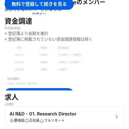
株式会社Third Intelligence
のメンバー
無料で登録して続きを見る
表示できるメンバーがいません
ログイン
資金調達
FUNDING
※ 登記簿より金額を推計
※ 登記簿に掲載されていない資金調達情報は除く
無料で登録して続きを見る
求人
JOBS
ログイン
AI R&D - 01. Research Director
要相談
正社員
フルリモート