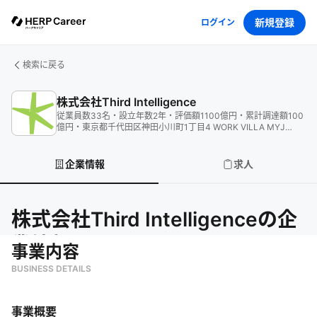
新規登録
ログイン
検索に戻る
株式会社Third Intelligence
従業員数
33
名
・
設立年数
2
年
・
評価額
1100
億円
・
累計調達額
100
億円
・
東京都千代田区神田小川町1丁目4 WORK VILLA MYJ
KANDA 11F
企業情報
求人
株式会社Third Intelligence
の企
業情報
事業内容
BUSINESS DETAILS
事業概要