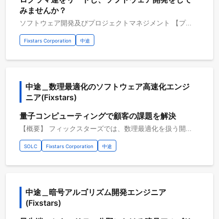
みませんか？
ソフトウェア開発及びプロジェクトマネジメント 【プロジェクト概要】 当社では、産業機器や金融システムの性能向上、最新フラッシュメモリ搭載製品の開発、自動運転や自律走行ロボットの実用化など、 さまざまな課題を持つお客様向けに、ハードウェアの性能を最大限に引き出すソフトウェアの開発を行っています。 低レイヤソフトウェア技術、アルゴリズム実装力、各産業・研究分野の知見を活かし、他社にはない高い価値をお客様に提供しています。 今後の更なる成長に向けて、既存事業の飛躍、受託ビジネスとストックビジネスの両立に向けた組織風土の改革、といった取り組みを強化していく必要があります。 そのための事業/組織をリードするプロダクトマネージャーを募集します。 【具体的な職務内容】 ・開発プロジェクトの計画立案と進捗管理 ・技術的課題の特定と解決策の検討・実行 ・開発チームとプロダクトオーナー間のコミュニケーション橋渡し ・顧客要件の技術的解釈と開発タスクへの落とし込み ・リリース計画の策定と実行管理 ・プロジェクトの技術リスク管理 【従事すべき業務の変更の範囲】 会社の定める業務全般 【案件例】 ・自動運転を実現するためのソフトウェア開発 ・機械学習アルゴリズムや深層学習技術を利用したソフトウェアおよびソリューションの開発 ・DevOps/MLOpsを活用した基盤環境構築、およびソフトウェア開発 ・数理最適化分野のコンサルティング・開発サービス ・量子コンピュータ等の次世代アクセラレータ向けソフトウェアの開発 ・組込み機器(ADAS・医療画像処理・検査装置)に搭載される画像処理・画像認識ソフトウェア開発 【プロジェクトのやりがい】 ・顧客との直接取引が多く、次世代の技術や最先端の技術に触れる機会があります ・低レイヤのソフトウェア技術が活かせる多数のプロジェクトを推進することができます ・在籍のエンジニアはレベルが高く、新たなスキルを学び、技術者としての経験を積み、成長するのに最適な環境です 【開発環境】 開発言語：C・C++・Python3 その他開発環境：Linux 開発支援ツール：Git・GitLab コミュニケーションツール：Slack. Google Workspace等 開発手法：プロジェクトごとに選択・チケット駆動開発 開発内容タイプ：B2B・画像処理・機械学習・AI・モビリティ関連（自動運転、交通関連） クラウドプラットフォーム：Amazon Web Service インフラ管理：Docker AI・データ分析：PyTorch・NumPy・TensorFlow・TensorRT・OpenVINO・ONNX Runtime等
Fixstars Corporation
中途
中途＿数理最適化のソフトウェア高速化エンジ
ニア(Fixstars)
量子コンピューティングで顧客の課題を解決
【概要】 フィックスターズでは、数理最適化を扱う開発サービスやクラウドサービスを行っています。 ソリューション開発サービスでは、数理最適化を扱う課題について、既存ソフトウェアの高速化、新規アルゴリズム開発、最適なハードウェアアクセラレータの提案といったコンサルティング・開発サービスを提供しています。 クラウドサービスでは、様々な量子アニーリング・イジングマシンを使って組合せ最適化問題を解くことができる開発プラットフォーム「Fixstars Amplify」を開発・運用しています。その他、Gurobi、CPLEX、GPU等を使った次世代アクセラレータ向けのソフトウェア開発を行っています。 【具体的な職務内容】 ・お客様の課題ヒアリング、課題アプローチの検討、既存ソフトの高速化、アルゴリズム開発 ・実用アプリケーションの開発や製品への組込み支援 ・アニーリングマシン（量子・古典）、ゲート型量子コンピュータ（NISQ、誤り耐性）、アクセラレータ向けライブラリの研究開発 【従事すべき業務の変更の範囲】 会社の定める業務全般 【プロジェクトのやりがい】 ・数理理最適化に関する知識や経験を活かしつつ、新しいコンピュータに関するスキルが習得できる ・国内外の量子コンピュータや数理最適化のキープレイヤーと協同し、世界にチャレンジできる ・お客様の課題解決に携われる ・在籍のエンジニアはレベルが高く、新たなスキルを学び、技術者としての経験を積み、成長するのに最適な環境です 【開発環境】 開発環境：C・C++・Python3 開発手法：アジャイル・チケット駆動開発
SOLC
Fixstars Corporation
中途
中途＿暗号アルゴリズム開発エンジニア
(Fixstars)