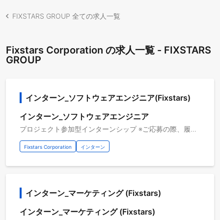
FIXSTARS GROUP 全ての求人一覧
Fixstars Corporation の求人一覧 - FIXSTARS
GROUP
インターン_ソフトウェアエンジニア(Fixstars)
インターン_ソフトウェアエンジニア
プロジェクト参加型インターンシップ ※ご応募の際、履歴書等の添付資料についてはPDFにて添付いただけると幸いです。 インターンシップのプロジェクト例 ■大規模言語モデル ・推論処理のGPU高速化に関する技術調査 ・組み込みSoC向けLLM高速化 ・VLMトークン圧縮手法の実装 ・大規模 GPU 環境での強化学習のパフォーマンスエンジニアリング ■量子コンピューティング ・誤り耐性量子コンピュータにおけるエラー訂正のQUBO定式化と性能評価 ・ブラックボックス最適化による安定化学構造の探索 ■機械学習/DeepLearning ・最新AIアクセラレータ性能評価、推論システム高速化 ・センサフュージョン物体認識モデル高速化 ・小容量GPUで巨大LLM/AIモデルを動かそう ・SSDを活用したRAG環境の構築と性能調査 ・ロボットアームを使用したフィジカルAI開発の調査・実装 ・TensorRT化時の量子化についてベストプラクティス調査 ・物体検出モデルによるトラッキング技術の調査・実装 ■画像処理高速化（CUDA/FPGA/CPU） ・医療用画像ノイズ補正処理 ・RAW画像処理 ・エッジデバイス向け高速化 ・JetsonOrin向けのCUDAコードの最適化 ■組み込みシステム高速化 ・セキュリティ調査、暗号処理アルゴリズムの高速化 ・OSSツールを駆使したソフトウェアIP検証 ■低レイヤSW / コンパイラ開発 ・新アクセラレータのソフトウェアスタック開発 ・ClangIRからアクセラレータ向けカーネルにコンパイル ・次世代I/F 規格搭載環境で動作する Database Applicationの高速化 ・cuda-oxide技術調査 ・Domain Specfic Accelerator 向け MLIR-basedコンパイラの最適化パス開発
Fixstars Corporation
インターン
インターン_マーケティング (Fixstars)
インターン_マーケティング (Fixstars)