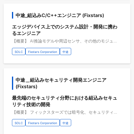
中途_組込みC/C++エンジニア (Fixstars)
エッジデバイス上でのシステム設計・開発に携わ
るエンジニア
【概要】 AI推論モデルや周辺センサ、その他のモジュールを含めた統合システムに関する設計・開発 AI推論モデルをエッジデバイスのシステムへ組み込む際には、限られたリソースを適切に配分し、システム全体のパフォーマンスを最適化する設計・実装が求められます。 本ポジションでは、各部署と連携しながら、これらのシステム設計・実装を進めていただける方を募集します。 【具体的な職務内容】 ・C/C++を使用したシステムの設計・開発 【従事すべき業務の変更の範囲】 会社の定める業務全般 【案件例】 ・自動運転システムのソフトウェア開発 【プロジェクトのやりがい】 ・実機やサービスを実際に稼働する製品として完成させ、市場に送り出すまでを担えます ・各部署との連携を通じて、幅広い知識・スキルを習得できる環境です 【開発環境】 開発環境：Linux, Windows 開発言語：C/C++
SOLC
Fixstars Corporation
中途
中途＿組込みセキュリティ開発エンジニア
(Fixstars)
最先端のセキュリティ分野における組込みセキュ
リティ技術の開発
【概要】 フィックスターズでは暗号化、セキュリティプラットフォームの開発、高速化をしております。この新規アルゴリズム実装及びシステム開発を行っています。このプロジェクトを通じて最適なハードウェアアクセラレータの提案、開発を行っております。 【具体的な職務内容】 ・脅威モデリング、セキュリティ要件定義、POSIX準拠OS環境構築開発 ・TEE実装、評価 ・多層分離環境構築 ・カーネル実装、ドライバ、ファイルシステムの実装、高速化 【従事すべき業務の変更の範囲】 会社の定める業務全般 【開発環境】 開発環境：C・C++・Rust その他開発環境：Linux・UNIX・TEE・VM・QNX・AGL 開発支援ツール：Git・GitHub・GitLab 開発手法：アジャイル・スクラム・グローバルチーム（多国籍メンバー） 開発内容タイプ：B2B・ハードウェア制御・組込み・モビリティ関連（自動運転、交通関連）
SOLC
Fixstars Corporation
中途