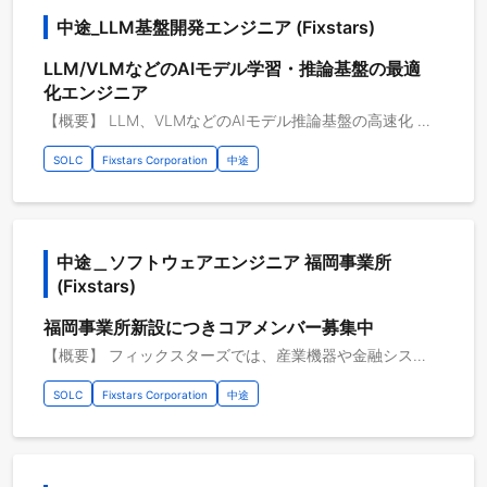
中途_LLM基盤開発エンジニア (Fixstars)
LLM/VLMなどのAIモデル学習・推論基盤の最適
化エンジニア
【概要】 LLM、VLMなどのAIモデル推論基盤の高速化 LLMの学習・推論基盤の構築や運用には、膨大なリソースを必要とします。 そのため、GPUサーバーのハードウェアコストの削減と、ユーザーエクスペリエンス（UX）の向上が急務となっています。 本プロジェクトでは、システム内のボトルネックを徹底的に調査して高速化を図るとともに、使用するハードウェアの特性に合わせたパラメータのチューニングを行います。 【具体的な職務内容】 ・学習・推論基盤におけるボトルネックの調査・プロファイリングの実施 ・学習・推論ソフトウェア・アーキテクチャの最適化と高速化 ・ハードウェア特性に合わせたパラメータのチューニング 【従事すべき業務の変更の範囲】 会社の定める業務全般 【プロジェクトのやりがい】 ・AIの最先端かつ最難関の領域に、泥臭い低レイヤの技術で挑む面白さ ・莫大なコストを削減し、プロダクトを『実用化』へ導く決定的な役割 ・世界的に枯渇している『AIインフラ/MLOpsエンジニア』としての唯一無二の経験 【開発環境】 開発環境：Linux, Windows 開発言語：Python, PyTorch, C++ 開発支援ツール：Git, GitLab, GitHub 開発手法：チケット駆動開発、アジャイル開発等
SOLC
Fixstars Corporation
中途
中途＿ソフトウェアエンジニア 福岡事業所 
(Fixstars)
福岡事業所新設につきコアメンバー募集中
【概要】 フィックスターズでは、産業機器や金融システムの性能向上、最新フラッシュメモリ搭載製品の開発、自動運転や自律走行ロボットの実用化など、様々な課題を持つお客様向けに、ハードウェアの性能を最大限に引き出すソフトウェアの開発を行っています。低レイヤソフトウェア技術、アルゴリズム実装力、各産業・研究分野の知見を活かし、他社にはない高い価値をお客様に提供しています。 この度、福岡事業所新設につきコアメンバーを募集しています。 【具体的な職務内容】 ・DX推進事業 ・GPU計算モジュールの高速化 ・ハード・ソフトウェア開発 上記に加え、新規案件を提案・実行していただくことも可能です 【従事すべき業務の変更の範囲】 会社の定める業務全般 【プロジェクトのやりがい】 ・新設の事業所を立上げていくコアメンバーとして活躍できる ・顧客との直接取引が多く、次世代の技術や最先端の技術に携わることができます ・在籍のエンジニアはレベルが高く、新たなスキルを学び、技術者としての経験を積み、成長するのに最適な環境です ・ソフトウェアエンジニアでも、技術分野とビジネス分野両方のキャリアパスが用意されています 【開発環境】 開発環境：Java・C・C++・Python2・Python3 フレームワーク：Vue.js その他開発環境：Linux・Windows 開発支援ツール：Git・GitHub 開発手法：プロジェクトごとに選択 開発内容タイプ：B2B クラウドプラットフォーム：Amazon Web Service・Microsoft Azure
SOLC
Fixstars Corporation
中途