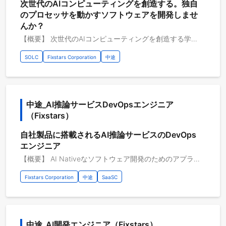
次世代のAIコンピューティングを創造する。独自
のプロセッサを動かすソフトウェアを開発しませ
んか？
【概要】 次世代のAIコンピューティングを創造する学習推論両用AIアクセラレータ開発プロジェクト フィックスターズでは、学習と推論の両方を劇的に高速化する、独自のAIアクセラレータ（プロセッサ）の開発に携わっています。 本ポジションのミッションは、この革新的なハードウェアの性能を最大限に引き出し、 あらゆるAI開発者がシームレスに利用できるソフトウェア基盤（コンパイラ、ドライバ、ライブラリ等）を構築することです。 ソフトウェアの力で、AI技術の進化を根底から支える、非常にチャレンジングでやりがいのある仕事です。 【具体的な職務内容】 ソフトウェア・ハードウェア協調設計: ・ソフトウェア（特にコンパイラやランタイム・ドライバ）の観点から、AIアクセラレータのアーキテクチャや命令セット（ISA）の仕様検討に参画 ・ハードウェアチームと密に連携し、性能を最大化するための機能や要件を提案 ランタイム・ドライバの開発: ・ホストCPUとAIアクセラレータ間の通信を制御するデバイスドライバの設計・開発 ・計算リソースの管理や実行スケジューリングを行うランタイムライブラリの設計・開発 ・AIアクセラレータ内部ファームウェアの設計・開発 SDK・開発者向けツールの開発: ・開発者がアクセラレータを容易に利用するためのSDK（API、ライブラリ）の設計・開発 ・パフォーマンスプロファイラ、デバッガ、シミュレータなど、開発エコシステムを支えるツールの構築 【従事すべき業務の変更の範囲】 会社の定める業務全般 【プロジェクトのやりがい】 ・最先端技術への挑戦: まだ世の中にない独自のAIアクセラレータを動かすという、他に類を見ない技術的な挑戦ができます ・フルスタックな経験: アプリケーション層からドライバ、ハードウェアに近い部分まで、AIの計算スタック全体に深く関われます。特に、ソフトウェアの観点からハードウェアの仕様策定に影響を与えられる、貴重な経験を積むことができます ・大きな裁量: プロジェクトはまだ初期段階であり、アーキテクチャ設計など、裁量を持って中心的な役割を担うことができます ・社会へのインパクト: AIの発展を加速させる基盤技術を創り出すことで、社会全体に大きなインパクトを与えることができます 【開発環境】 開発環境：C・C++・Python3 その他開発環境：Linux 開発支援ツール：Git・GitLab 開発手法：チケット駆動＋スクラム開発 開発内容タイプ：B2B・AI・制御・組み込み・ライブラリ開発・ドライバ開発・実機シミュレータ開発 インフラ管理：Docker AI：PyTorch・ONNX
SOLC
Fixstars Corporation
中途
中途_AI推論サービスDevOpsエンジニア
（Fixstars）
自社製品に搭載されるAI推論サービスのDevOps
エンジニア
【概要】 AI Nativeなソフトウェア開発のためのアプライアンス製品、Fixstars Vegaの開発エンジニア https://www.fixstars.com/ja/products-services/vega 最先端のオープンLLMの推論サービスを支える各種ソフトウェアコンポーネントの開発およびサービス運用を行っていただきます。 管理機能、推論基盤、オーケストレーション、可観測技術等、幅広い技術領域での開発業務に携わります。 開発したコンポーネントは自社製品であるFixstars Vegaの中核を担い、パッケージング、デリバリーから運用まで、ワンチームでのオペレーションを行います。 【具体的な職務内容】 下記の範囲から、まずは自身の得意分野から始め、成果を出しながら業務を通して対応領域を拡大していただきます ・多種多様なGPUサーバから構成されるクラスタの構築・管理 ・LLM推論基盤の構築 ・各種MCPサーバの開発と運用 ・認証/認可・ガードレール等のエンタープライズ向け機能の設計と開発 ・自社構築のハーネスをレバレッジするためのサービスの設計と開発 ・パッケージング・ドキュメンテーション・テストや各種CI/CDの保守 【従事すべき業務の変更の範囲】 会社の定める業務全般 【プロジェクトのやりがい】 ・最先端の大規模オープンモデルを実際にデプロイし、いち早く検証することができる ・最新世代のGPUクラスタを構築・運用することができる ・さまざまな低レイヤ技術に基づく最適化技術を一般化、再構成することができる ・ベンダー中立であるため、多種多様で最新の技術・ソフトウェア・ハードウェアを扱うことができる ・「高速化」のエキスパート集団の一員となり、共に成長できる環境で働くことができる 【開発環境】 開発環境：Ubuntu・Python3・C/C++ 開発支援ツール：最先端のAIモデル・Git・GitLab・Docker・Slack 開発内容タイプ：B2B・リサーチ
Fixstars Corporation
中途
SaaSC
中途_AI開発エンジニア（Fixstars）