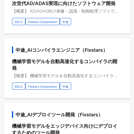
次世代AD/ADAS実現に向けたソフトウェア開発
【概要】 AD/ADAS向け画像・認識・制御処理ソフトウェア開発 【具体的な職務内容】 乗用車の走行にあたり、それを支援する走行安全システムの重要性は益々高まっています。 これは具体的には車載カメラの画像や周辺機器からの情報を元に、前方の人物や車両、標識等の検知や駐車支援等が含まれます。 本プロジェクトではこれら走行安全システムに関する、アルゴリズムの開発と実装、および車載コンピュータでの動作に向けた高速化等を担当します。 アルゴリズムに関しては各種画像変換、物体検知等が含まれます。高速化については、アルゴリズムの改良やSIMD、CUDAを使った手法等が含まれます。 【従事すべき業務の変更の範囲】 会社の定める業務全般 【プロジェクトのやりがい】 開発したプログラムが、実際に乗用車に搭載され市場を走行すること
SOLC
Fixstars Corporation
中途
中途_AIコンパイラエンジニア（Fixstars）
機械学習モデルを自動高速化するコンパイラの開
発
【概要】 機械学習モデルを自動高速化するコンパイラの開発 現在様々なアプリケーションで機械学習が利用されています。 これらのアプリケーションを高速化または省電力化するために、様々なAIアクセラレータが開発されています。 フィックスターズでは、AIアクセラレータを開発するお客様向けに、AIコンパイラフレームワークの開発を行っています。 AIコンパイラは、機械学習モデルの学習や推論のワークロードを、対象のAIアクセラレータ上で高速処理するための変換とコード生成を自動で適用します。 フィックスターズでは、このAIコンパイラフレームワークを設計及び開発するエンジニアを募集しています。 この役割には、対象のAIアクセラレータを対象にした量子化、計算グラフの最適化、ループやメモリ配置の最適化の手法の設計や、コンパイラへの実装が含まれます。 また、AIアクセラレータやAIコンパイラの最新研究やOSSの動向の調査も行い、それらを用いた技術選定にも携わります。 加えて、ハードウェア設計者とも連携し、ハードウェアとソフトウェアの協調して設計することで、次世代のAIアクセラレータの設計にも貢献していただきます。 大規模かつ最先端のAIコンパイラフレームワークや、次世代のAIアクセラレータの開発に携われるプロジェクトにぜひ参加しませんか？ 【具体的な職務内容】 ・AIコンパイラフレームワークの設計や開発 ・対象のAIアクセラレータ向けの高速化手法の設計 ・量子化や枝刈りなどのAIモデル圧縮技法の研究開発や実装 ・AIコンパイラフレームワークを利用した機械学習モデルの高速化 ・AIアクセラレータのハードウェアアーキテクチャに対する改善手法の提案 【従事すべき業務の変更の範囲】 会社の定める業務全般 【案件例】 https://www.fixstars.com/ja/cases/r-car 【プロジェクトのやりがい】 ・急成長するAI/ML市場において、新たな技術革新にチャレンジできる ・AIコンパイラやAIフレームワークに関する、最先端かつ大規模なコンピュータシステムの開発に携われる ・著名なOSSを利用した開発やコントリビューションが出来る ・次世代のAIアクセラレータの設計や開発に携われる 【開発環境】 開発環境：C/C++, Python コンパイラフレームワーク: MLIR, LLVM, TVM AIフレームワーク: PyTorch, TensorFlow, ONNX その他開発環境：Linux 開発支援ツール：Git, GitLab, GitHub 開発手法：チケット駆動開発, スクラム開発 開発内容タイプ：B2B
SOLC
Fixstars Corporation
中途
中途_AIデプロイツール開発（Fixstars）
機械学習モデルをエッジデバイス向けにデプロイ
するためのツール開発