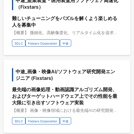
中途_産業装置・医用装置用ソフトウェア高速化
（Fixstars）
難しいチューニングをパズルを解くよう楽しめる
人を募集中
【概要】 微細化、高解像度化、リアルタイム化を追求した革新的な製品を市場へ投入するためには、ソフトウェアの性能向上が不可欠です。 しかし、その高度な要求に応えるためには、計算機のマルチノード化やCPU・GPUの並列度増加といった複雑なプログラミングが課題となります。 そこで、私たちはこれらのハードウェアが持つ潜在能力を最大限に引き出すプログラミング技術で、この難題を解決します。 お客様の新規装置開発を、研究開発段階から製品リリースまで一貫して支援いたします。 高性能アルゴリズムの開発から、特定のハードウェアに最適化された高速化技術まで、お客様のニーズに寄り添い、性能向上に貢献いたします。 【具体的な職務内容】 ・小規模チームのチームメンバーまたはリーダー ・特定装置のソフトウェア改善 ・ソースコード・動作マシンへの深い理解 ・最新技術の継続的な学習・知識更新 ・専門知識を活かした顧客提案と開発主導 ・顧客技術者との連携・協働 【従事すべき業務の変更の範囲】 会社の定める業務全般 【案件例】 スループットが目標性能に達しないため、ボトルネックを解消し、性能を最大限に引き出す高速化を支援する 【プロジェクトのやりがい】 ・ソフトウェアエンジニア文化の組織にいながら、多様な装置メーカーとの開発 ・お客様からの信頼 ・目標達成の達成感 【開発環境】 お客様の開発環境に応じて変化します。 ・開発内容タイプ：B2B,画像処理,組込み ・開発手法：アジャイル ・OS：Linux, Windows ・開発言語：C++, CUDA C++, Python ・開発支援ツール：GitLab, Slack
SOLC
Fixstars Corporation
中途
中途_画像・映像AI/ソフトウェア研究開発エン
ジニア (Fixstars)
最先端の画像処理・動画認識アルゴリズム開発、
およびターゲットハードウェア上でその性能を最
大限に引き出すソフトウェア実装
【概要】 画像・映像領域における最先端AIの研究開発から、エッジデバイス・専用プロセッサ上での最適化まで、 高性能計算（HPC）技術を駆使して画像処理アプリケーションのパフォーマンスを最大限に引き出すプロジェクトの設計・開発を担っていただきます 【プロジェクト概要】 現在、画像セキュリティや画像鮮明化に関わるAI技術は世界中で急速に進化しています。 単に既存のアルゴリズムを最適化するだけでなく、最新の論文調査や先行技術のリサーチ、 それに基づくPoCといった研究フェーズから主体的に携わっていただける環境です。 一方で、それらの研究成果を理論に留めず、現実のビジネスや製品で安定動作させる「社会実装」もまた、不可欠なミッションです。 ハードウェア固有の制約や大容量データ転送のボトルネックを、高度なアーキテクチャ設計や低レイヤ最適化といった ソフトウェア技術によってロジカルに解決していくポジションです。 【具体的な職務内容】 ・最新の技術トレンドや学術論文のリサーチ、および概念実証（PoC）のためのプロトタイピング ・画像・映像領域（画像認識、鮮明化、セキュリティ等）における深層学習モデルの調査・研究開発 ・各種プラットフォームにおける画像処理アプリケーションの高速化 ・ターゲットハードウェアへのアルゴリズム移植・低レイヤ最適化 【従事すべき業務の変更の範囲】 会社の定める業務全般 【プロジェクトのやりがい】 ・研究と開発を分断せず、最新論文の調査から実機への一気通貫の実装までを扱うことができる ・自ら最適化した技術が実際の製品やシステムに組み込まれ、社会のインフラや安全性に直接貢献する手応えを実感できる ・各領域のエキスパートとオープンに知見を共有し合い、自らのアイデアを高い裁量のもとで形にできる 【開発環境】 開発環境：C++, Python その他開発環境：Linux 開発支援ツール：GitLab
SOLC
Fixstars Corporation
中途