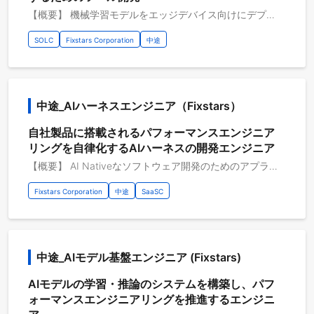
【概要】 機械学習モデルをエッジデバイス向けにデプロイするためのツール開発 昨今、機械学習は多岐にわたるアプリケーションで活用されており、その高速化と省電力化が喫緊の課題となっています。 この課題を解決するため、様々なAIアクセラレータが開発されていますが、 その性能を最大限に引き出すためには、個々のAIアクセラレータに最適化されたAIコンパイラやランタイムライブラリが不可欠です。 また開発をスムーズに進めるために、高速なシミュレータ類の開発も必要になってきます。 フィックスターズでは、様々なAIアクセラレータを対象とした革新的な開発ツールの設計・開発を推進するエンジニアを募集しています。 大規模かつ最先端のAIコンパイラフレームワークや、次世代のAIアクセラレータの開発に携われるプロジェクトにぜひ参加しませんか？ 【具体的な職務内容】 ・AIコンパイラ・ランタイム・シミュレータの設計や開発 ・対象のAIアクセラレータ向けの高速化手法の設計 ・量子化や枝刈りなどのAIモデル圧縮技法の研究開発や実装 ・AIコンパイラフレームワークを利用した機械学習モデルの高速化 ・AIアクセラレータのハードウェアアーキテクチャに対する改善手法の提案 【従事すべき業務の変更の範囲】 会社の定める業務全般 【案件例】 https://www.fixstars.com/ja/cases/r-car 【プロジェクトのやりがい】 ・急成長するAI/ML市場において、新たな技術革新にチャレンジできる ・AIコンパイラやAIフレームワークに関する、最先端かつ大規模なコンピュータシステムの開発に携われる ・著名なOSSを利用した開発やコントリビューションが出来る ・次世代のAIアクセラレータの設計や開発に携われる 【開発環境】 開発環境：C/C++, Python コンパイラフレームワーク: MLIR, LLVM, TVM AIフレームワーク: PyTorch, TensorFlow, ONNX その他開発環境：Linux 開発支援ツール：Git, GitLab, GitHub 開発手法：チケット駆動開発, スクラム開発 開発内容タイプ：B2B
SOLC
Fixstars Corporation
中途
中途_AIハーネスエンジニア（Fixstars）
自社製品に搭載されるパフォーマンスエンジニア
リングを自律化するAIハーネスの開発エンジニア
【概要】 AI Nativeなソフトウェア開発のためのアプライアンス製品、Fixstars Vegaの開発エンジニア https://www.fixstars.com/ja/products-services/vega Fixstars が 20 年超蓄積してきたパフォーマンスエンジニアリングの暗黙知を、AIエージェントが自律的に実行できる「ハーネス」として 再構成し、様々なアクセラレータ向けの移植や最適化を、AI Nativeなソフトウェア開発環境、Fixstars Vegaへの統合を行います。 Profiling → Tuning → Verification → Benchmark という、パフォーマンス最適化のための自己駆動ループを中核に、 Tools（実行環境・プロファイラ統合）、Knowledge（最適化パターン集）、Skills（プラグイン化された最適化手法）を段階的に拡充していきます。 実案件を通じて得られる知見をハーネスとして実装し、そのハーネスが次の案件を加速する、というフライホイールを回す役割を担います。 【具体的な職務内容】 下記の範囲から、まずは自身の得意分野から始め、成果を出しながら業務を通して対応領域を拡大していただきます ・APEX エージェントハーネス基盤の設計・実装 ・ハーネスのドキュメンテーション・パッケージング・各種CI/CDの構築と管理 ・最適化プラグインの開発・拡充 ・エージェントCLI上での実行効率・信頼性の改善 ・実プロジェクトにおけるイネーブルメント活動 ・社内のハーネスコミュニティにおけるメンテナンス活動 【従事すべき業務の変更の範囲】 会社の定める業務全般 【プロジェクトのやりがい】 ・ハーネスエンジニアリング、ループエンジニアリング、グラフエンジニアリング等の最新のAIの能力拡張技術に携われる ・さまざまな低レイヤ技術に基づく最適化技術を一般化、再構成することができる ・ベンダー中立であるため、多種多様で最新の技術・ソフトウェア・ハードウェアを扱うことができる ・「高速化」のエキスパート集団の一員となり、共に成長できる環境で働くことができる 【開発環境】 開発環境：Ubuntu・Python3・C/C++ 開発支援ツール：最先端のAIモデル・Git・GitLab・Docker・Slack 開発内容タイプ：B2B・リサーチ
Fixstars Corporation
中途
SaaSC
中途_AIモデル基盤エンジニア (Fixstars)
AIモデルの学習・推論のシステムを構築し、パフ
ォーマンスエンジニアリングを推進するエンジニ