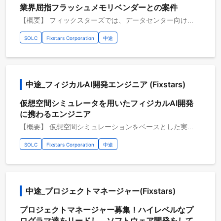
業界屈指フラッシュメモリベンダーとの案件
【概要】 フィックスターズでは、データセンター向けSSD製品の三次元フラッシュメモリを制御するコントローラ向けのファームウェアおよびデバイスドライバの開発を行っています。フラッシュメモリは微細化、三次元化、大容量化により制御が年々複雑化する上、ハードウェアに関する特殊な知識が必要です。また、製品レベルの品質を担保し、スケジュールを順守するため、高い専門性と技術力を持つエンジニアが数十名規模で開発を行っています。 【具体的な職務内容】 ・ARMを使用したマルチコアSoCの組込み開発（C言語中心） ・周辺ハードウェアの制御、NAND FLASHの制御などの低レイヤの機能開発 ・ガーベージコレクションを始め、上位レイヤの機能開発 ・開発TAT向上のためのツール開発・自動化環境構築 【従事すべき業務の変更の範囲】 会社の定める業務全般 【プロジェクトのやりがい】 ・AI業界を支える世界最先端のデータセンターで利用される高性能のストレージ製品の開発に携わることができる。 ・安定・高スループット、低レイテンシ(高IOPS)を実現するための設計・実装に携われる ・技術的な好奇心の強い仲間と開発をともにすることで、自身のスキルアップも図れる ・数十名規模の大規模開発の中でリーダーシップを発揮して業務を推進していくことができる ・PCI Expressを含め、今後数年先の最新の技術に触れていくことができる ・大規模開発のチームビルディングなどのエンジニアリングマネージャーからリードエンジニアまで幅広いキャリアパスがある 【開発環境】 開発環境：C・Python3 その他開発環境：Linux 開発支援ツール：Redmine・Subversion・GitLab 開発手法：ウォーターフォール 開発内容タイプ：B2B
SOLC
Fixstars Corporation
中途
中途_フィジカルAI開発エンジニア (Fixstars)
仮想空間シミュレータを用いたフィジカルAI開発
に携わるエンジニア
【概要】 仮想空間シミュレーションをベースとした実機ハードウェアの完全自律化AIの開発 フィジカルAIは、Webや画面の中で完結する従来のAIとは異なり、ロボットの「身体(ハードウェア)」を通して現実の物理世界に直接作用するAI技術で、 2026年現在、国内外で最も注目が集まっている最先端の技術分野です。 最新の論文調査から、仮想空間でのシミュレーション、AIモデルの学習、実機ハードウェアへの実装・検証までを、 状況や適性に応じて幅広いフェーズに携わっていただきます。 【具体的な職務内容】 ・3D物理シミュレータを用いたデジタルツイン環境の構築 ・NVIDIA Isaac Simやゲームエンジン等を用いた、ロボットおよび周辺環境の3Dモデル（アセット）の取り込みと配置 ・深層強化学習等のAIアルゴリズムを用いた自律制御モデルの開発 ・シミュレーションから実機への適応（Sim-to-Real）と実世界検証 【従事すべき業務の変更の範囲】 会社の定める業務全般 【プロジェクトのやりがい】 ・実機ハードウェアが自律駆動する手応え 【開発環境】 開発環境：Linux, Windows 開発言語：Python, C++ フレームワーク：PyTorch, ROS / ROS2 シミュレータ：NVIDIA Isaac Sim / Omniverse, Unity, Unreal Engine
SOLC
Fixstars Corporation
中途
中途_プロジェクトマネージャー(Fixstars)
プロジェクトマネージャー募集！ハイレベルなプ
ログラマ達をリードし、ソフトウェア開発をして