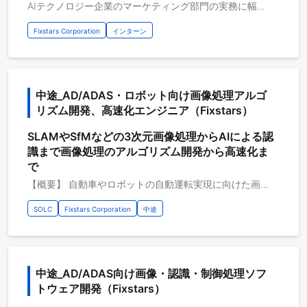
AIテクノロジー企業のマーケティング部門の実務に幅広く携わっていただくインターンシップ ※ご応募の際、履歴書等の添付資料についてはPDFにて添付いただけると幸いです。 □ インターンシップの実務例 ◆ マーケティングリサーチ ・最新技術の調査・評価 ・ターゲット市場の調査・分析 ・競合調査・分析 ◆ 事務処理・バックオフィス業務 ・申込書・請求書の処理 ・マーケティングに関連するデータの集計・チェック・整理 ◆ コンテンツ制作 ・技術ブログの企画・執筆 ・ホワイトペーパー（あるテーマについてまとめた技術資料）の制作サポート ・技術セミナーの資料制作サポート ・技術デモの企画サポート ◆ イベント・セミナー・展示会の運営・参加 ・企画運用サポート ・告知資料作成サポート ・前日準備・当日の運営サポート(受付、会場設営、来場者対応など) ・イベント後のレポート作成サポート・振り返り
Fixstars Corporation
インターン
中途_AD/ADAS・ロボット向け画像処理アルゴ
リズム開発、高速化エンジニア（Fixstars）
SLAMやSfMなどの3次元画像処理からAIによる認
識まで画像処理のアルゴリズム開発から高速化ま
で
【概要】 自動車やロボットの自動運転実現に向けた画像処理のアルゴリズム開発と高速化 自動車やロボットの自動運転実現に向けて、ますます画像処理技術の重要性が高まっています。 フィックスターズではSLAMやSfMなどの3次元画像処理からCNNやVision Transformerを使用した AIによる画像認識まで幅広い手段を用いて画像処理アルゴリズムを開発しています。 特に組み込み用途向けの画像処理アルゴリズムの設計においてはアルゴリズムの精度と 同時に実行速度も重要になることから、両者のバランスをうまく設計すべく 幅広い知識を活用して画像処理アルゴリズムの開発を行っています。 【具体的な職務内容】 ・画像処理アルゴリズムの最新論文調査 ・画像処理アルゴリズム設計 ・認識AIモデル開発やモデル圧縮 ・画像処理アルゴリズムの特定HW向けの最適化 【従事すべき業務の変更の範囲】 会社の定める業務全般
SOLC
Fixstars Corporation
中途
中途_AD/ADAS向け画像・認識・制御処理ソフ
トウェア開発（Fixstars）