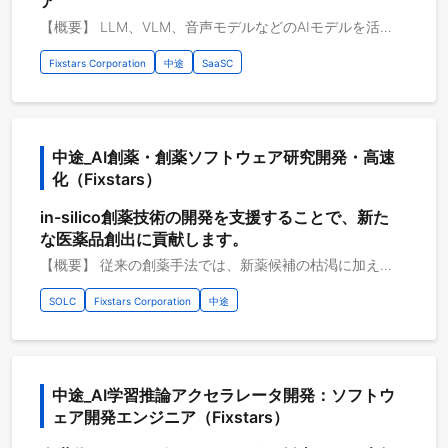
ア
【概要】 LLM、VLM、音声モデルなどのAIモデルを活用するための学習・推論環境の構築、運用、最適化を担うエンジニアを募集します。 本ポジションでは、既存のAIフレームワークやオープンモデルを活用し、学習・推論が可能なGPU環境や分散処理環境を整備したり、 学習・推論の高速化・安定化に取り組んでいただきます。 また、プロジェクトの状況に応じて、モデルの学習・ファインチューニング、評価、ハイパーパラメータチューニングなどにも関わっていただきます。 AIモデルを実用的に動かし、効率よく学習・推論できる状態に整えるための技術基盤づくりを担うポジションです。 【プロジェクト概要】 本プロジェクトでは、LLM、VLM、音声モデルなどのAIモデルを、実際のプロダクトや研究開発テーマに活用するための技術検証・実装を行っています。 生成AIやマルチモーダルAIの活用が進む中で、モデルを選定して動かすだけではなく、 用途に応じた実行環境の構築、学習・推論パイプラインの整備、推論性能の最適化、評価方法の確立、GPUリソースの効率的な利用などが重要になっています。 本プロジェクトでは、既存のAIフレームワークやオープンモデルを活用しながら、さまざまなモデルを検証し、 実用に耐える性能・速度・安定性を備えたAI活用環境の実現を目指します。 モデル自体の新規研究開発を主目的とするのではなく、AIモデルを実際のシステムやサービスに組み込める状態にするための技術課題に取り組むプロジェクトです。 【具体的な職務内容】 ・モデルを学習・推論できるようにするためのスクリプト、パイプライン、周辺ツールの実装 ・複数GPU・複数ノードを用いた分散学習・分散推論環境の構築および検証 ・推論サーバやモデルサービング基盤の構築、API化、監視、ログ収集 ・推論レイテンシ、スループット、GPUメモリ使用量、GPU利用率、コストの計測・分析・改善 【従事すべき業務の変更の範囲】 会社の定める業務全般
Fixstars Corporation
中途
SaaSC
中途_AI創薬・創薬ソフトウェア研究開発・高速
化（Fixstars）
in-silico創薬技術の開発を支援することで、新た
な医薬品創出に貢献します。
【概要】 従来の創薬手法では、新薬候補の枯渇に加え、上市までの期間とコストの増大が喫緊の課題となっています。 こうした状況に対し、AI（人工知能）と分子シミュレーションを高度に活用することで、創薬研究における時間とコストを大幅に削減し、新薬開発の成功率向上への貢献が強く求められています。 私たちは、最新鋭のGPUやスーパーコンピュータを用いた最先端のin silico創薬の導入にソフトウェアエンジニアとして参画することで、これらの課題解決を力強く支援してまいります。 お客様とともに創薬向けソフトウェア開発を行います。 研究開発からリリースまでの間、性能のよいアルゴリズム開発から特定ハードウェア向け高速化まで行います。 【具体的な職務内容】 ・小規模チームのチームメンバーまたはリーダー ・特定マシン向けのソフトウェア改善 ・ソースコード・動作マシンへの深い理解 ・最新技術の継続的な学習・知識更新 ・専門知識を活かした顧客提案と開発主導 ・顧客技術者との連携・協働 【従事すべき業務の変更の範囲】 会社の定める業務全般 【案件例】 GPUとスーパーコンピュータでの創薬ソフトウェア高速化 【プロジェクトのやりがい】 ソフトウェアエンジニア文化の組織の中で、HPC分野の様々な創薬関連開発ができること。お客様の技術者に頼りにされること。 自らの提案を通して目標性能を達成する達成感。 【開発環境】 お客様の開発環境に応じて変化します。 ・OS：Linux ・開発言語：C++, CUDA C++, Python ・開発ツール：MPI ・フレームワーク：PyTorch ・開発支援ツール：GitLab, Slack ・開発手法：アジャイル ・クラウドプラットフォーム：AWS, GCP ・開発内容タイプ：B2B
SOLC
Fixstars Corporation
中途
中途_AI学習推論アクセラレータ開発：ソフトウ
ェア開発エンジニア（Fixstars）