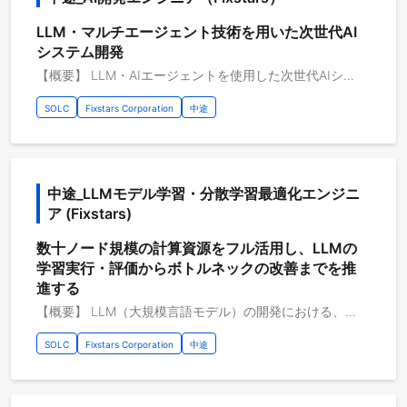
LLM・マルチエージェント技術を用いた次世代AI
システム開発
【概要】 LLM・AIエージェントを使用した次世代AIシステム開発 生成AI・大規模言語モデル（LLM）の進化により、単なるチャットボットに留まらない「AIエージェント」の実用化が進んでいます。 AIエージェントは、LLMを中核として、タスク分解、推論、ツール実行、外部システム連携を自律的に行い、業務やプロダクトを大きく変革する技術です。 フィックスターズではこれまで培ってきたソフトウェアの最適化技術やAI開発技術を活かして、 ・最新のLLM・AIエージェント技術の調査 ・実ビジネス・実運用を前提としたAIエージェント設計 ・プロダクト／顧客システムへの組み込み ・フィックスターズのAIBooster/AIStationなどのAI関連製品を活用したAIの高速化、効率的な推論環境の構築 までを一貫して行い、「使われるAIエージェント」の開発に取り組んでいます。 【具体的な職務内容】 ・最新論文調査 ・Pytorchを用いたAIモデル開発 ・RAG構成の設計・実装 ・LangChainやLangGraphなどの各種ツールを用いたAIエージェント開発 ・vLLMなどを用いた高速なAI推論環境の構築 【従事すべき業務の変更の範囲】 会社の定める業務全般 【案件例】 企業内ナレッジを活用したRAG型AIアシスタント 製品開発プロセスを効率化するAIエージェントの開発 など 【プロジェクトのやりがい】 ・最新のLLM・AIエージェント技術を実務で検証・導入できる ・PoCで終わらない、実サービス・実運用を前提とした開発に携われる ・技術選定やアーキテクチャ設計に大きな裁量がある ・高性能ソフトウェア開発を強みとするエンジニアと協働できる
SOLC
Fixstars Corporation
中途
中途_LLMモデル学習・分散学習最適化エンジニ
ア (Fixstars)
数十ノード規模の計算資源をフル活用し、LLMの
学習実行・評価からボトルネックの改善までを推
進する
【概要】 LLM（大規模言語モデル）の開発における、継続事前学習（CPT）、教師あり微調整（SFT）、 強化学習（RL）の学習実行とパフォーマンス評価・改善を担っていただきます。 実験管理ツールや各種ログから、学習の効率・性能に関するボトルネックを仮説ベースで特定し、 モデルのポテンシャルを最大限に引き出すための検証と改善を主導するポジションです。 現在のLLM開発において、多くのエンジニアが直面している課題の一つが「計算資源の不足や、実験の順番待ちによる開発スピードの停滞」です。 どれだけ優れた仮説があっても、検証環境が限られていれば最適なアプローチを見出すことは困難になります。 当プロジェクトの最大のおもしろさは、数十ノード規模の大規模なGPUクラスタ環境を、順番待ちのストレスなく豊富に活用できる点にあります。 本ポジションでは、インフラの構築そのものではなく、この潤沢な計算資源を最大限に活かし、実際のモデル学習を回しながら 評価結果やログを徹底的に分析していただきます。 「データに基づいて仮説を立て、学習の効率化や性能向上に向けた改善を迅速に回す」という、 モデル開発の本質的なプロセスに集中して取り組める環境です。 【具体的な職務内容】 ・大規模言語モデルの開発における継続事前学習（CPT）、教師あり微調整（SFT）、および強化学習（RL）の学習実行と検証 ・WandBなどの実験管理ツールを用いた評価結果の調査、および各種ログ分析に基づく学習効率・性能のボトルネック特定 ・特定したボトルネックに対する仮説ベースの改善策（ハイパーパラメータや分散トポロジーの調整等）の立案・検証・適用 ・モデル学習の効率化や精度向上に向けた、合成データ生成を含むデータパイプラインの運用と評価 ・分散学習フレームワークを用いた、モデルの学習安定性およびメモリ効率化に関する検証・チューニング 【従事すべき業務の変更の範囲】 会社の定める業務全般 【プロジェクトのやりがい】 ・計算資源の制約や順番待ちに縛られることなく、自身の立てた仮説に基づく大規模な実験・検証を迅速に実行できる ・評価メトリクスやログといった定量データから「どこが詰まっているか」を紐解き、自身のチューニングによって学習効率やモデル性能が向上していく手応えをダイレクトに実感できる ・継続事前学習から強化学習、データ生成まで、LLM開発のライフサイクル全体における「実行・評価・改善」の高度なノウハウを体系的に蓄積できる 【開発環境】 開発環境：Python, PyTorch, Megatron-LM / Megatron Bridge, NVIDIA-NeMo その他開発環境：AWS (EC2, EKS), AWS ParallelCluster, Slurm, Linux 開発支援ツール：git, GitHub, Docker, WandB (Weights & Biases)
SOLC
Fixstars Corporation
中途