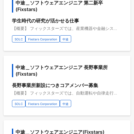
中途＿ソフトウェアエンジニア 第二新卒 
(Fixstars)
学生時代の研究が活かせる仕事
【概要】 フィックスターズでは、産業機器や金融システムの性能向上、最新フラッシュメモリ搭載製品の開発、自動運転や自律走行ロボットの実用化など、様々な課題を持つお客様向けに、ハードウェアの性能を最大限に引き出すソフトウェアの開発を行っています。低レイヤソフトウェア技術、アルゴリズム実装力、各産業・研究分野の知見を活かし、他社にはない高い価値をお客様に提供しています。 【具体的な職務内容】 ・自動運転を実現するためのソフトウェア開発 ・AGV／AMR向けロボットシステム開発、データ分析環境構築、およびデータ分析ソフトウェア開発 ・数理最適化分野のコンサルティング・開発サービスおよび量子コンピュータ等の次世代アクセラレータ向けソフトウェアの開発 ・データセンター向けNVMe SSDファームウェア開発（組込みソフトウェア開発） ・FPGAをアクセラレータとして活用するシステム開発 ・組込み機器に搭載される画像処理・画像認識ソフトウェア開発(例：4K8K機器・ADAS・医療画像処理・検査装置) ・機械学習アルゴリズムや深層学習技術を利用したソフトウェア及びソリューションの開発 ・金融系システム（デリバティブプライシング）開発 【従事すべき業務の変更の範囲】 会社の定める業務全般 【プロジェクトのやりがい】 ・顧客との直接取引が多く、次世代の技術や最先端の技術に携わることができます ・在籍のエンジニアはレベルが高く、新たなスキルを学び、技術者としての経験を積み、成長するのに最適な環境です ・低レイヤのソフトウェア技術が活かせるプロジェクトが多数あります ・ソフトウェアエンジニアでも、技術分野とビジネス分野両方のキャリアパスが用意されています
SOLC
Fixstars Corporation
中途
中途＿ソフトウェアエンジニア 長野事業所 
(Fixstars)
長野事業所新設につきコアメンバー募集
【概要】 フィックスターズでは、自動運転や自律走行ロボットの実用化や、産業機器や金融システムの性能向上等、 様々な課題を持つお客様向けに、ハードウェアの性能を最大限に引き出すソフトウェアの開発を行っています。 AIモデル開発、アルゴリズム実装力、低レイヤソフトウェア技術、各産業・研究分野の知見を活かし、他社にはない高い価値をお客様に提供しています。 長野事業所新設につき、コアメンバーを募集しています。 【具体的な職務内容】 ・リアルタイム処理を考慮したソフトウェアの開発・エッジデバイス向け移植・高速化 ・画像処理・画像認識アルゴリズムの開発・移植・高速化 ・AIモデル開発・エッジデバイス向け高速化 ・シミュレータを活用したEnd2End自動運転向け評価環境構築・学習データ生成 ・自社プロダクトの特定顧客向けカスタマイズ・支援 ・長野拠点のデータセンター運用 【従事すべき業務の変更の範囲】 会社の定める業務全般 【案件例】 ・自動運転/ADAS向け画像処理アルゴリズム開発・AIソフトウェア開発、高速化 ・コネクテッドカーのクラウドデータ分析基盤構築・設計・運用、データ分析ソフトウェア開発 ・MLOps環境のシステム設計・実装・評価、エッジデバイス向け開発環境構築 ・自動運転シミュレーションプラットフォーム開発 ・産業機器・医用装置向けCPU・GPUソフトウェア高速化 【プロジェクトのやりがい】 ・新設の事業所を立ち上げていくコアメンバーとして活躍できる ・長野を拠点としつつ、東京のメンバーとも連携して最先端の技術に関わることができる ・在籍のエンジニアはレベルが高く、新たなスキルを学び、技術者としての経験を積み、成長するのに最適な環境です 【開発環境】 開発環境：Python3・C++ その他開発環境：Linux 開発支援ツール：Git・GitLab 開発手法：チケット駆動開発 開発内容タイプ：ミドルウェア・コンピュータビジョン・機械学習・AI AI・データ分析：Pytorch・NumPy・OpenCV
SOLC
Fixstars Corporation
中途
中途＿ソフトウェアエンジニア(Fixstars)