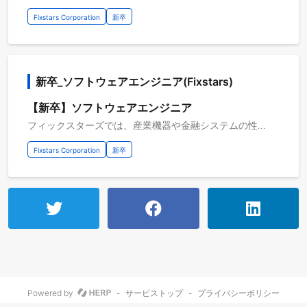
Fixstars Corporation
新卒
新卒_ソフトウェアエンジニア(Fixstars)
【新卒】ソフトウェアエンジニア
フィックスターズでは、産業機器や金融システムの性能向上、最新フラッシュメモリ搭載製品の開発、自動運転や自律走行ロボットの実用化など、様々な課題を持つお客様向けに、ハードウェアの性能を最大限に引き出すソフトウェアの開発を行っています。低レイヤソフトウェア技術、アルゴリズム実装力、各産業・研究分野の知見を活かし、他社にはない高い価値をお客様に提供しています。 ※ご応募の際、履歴書等の添付資料についてはPDFにて添付いただけると幸いです。 【仕事の内容】 ハードウェアの性能を最大限に引き出すソフトウェアの開発 【具体的には】 ・自動運転を実現するためのソフトウェア開発 ・AGV/AMR向けロボットシステム開発、データ分析環境構築、およびデータ分析ソフトウェア開発 ・数理最適化分野のコンサルティング・開発サービスおよび量子コンピュータ等の次世代アクセラレータ向けソフトウェアの開発 ・データセンター向けNVMe SSDファームウェア開発（組込みソフトウェア開発） ・FPGAをアクセラレータとして活用するシステム開発 ・組込み機器に搭載される画像処理・画像認識ソフトウェア開発(例：4K8K機器・ADAS・医療画像処理・検査装置) ・機械学習アルゴリズムや深層学習技術を利用したソフトウェア及びソリューションの開発 ・金融系システム（デリバティブプライシング）開発 【従事すべき業務の変更の範囲】 会社の定める業務全般
Fixstars Corporation
新卒
Powered by
-
サービストップ
-
プライバシーポリシー