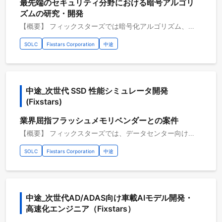
最先端のセキュリティ分野における暗号アルゴリ
ズムの研究・開発
【概要】 フィックスターズでは暗号化アルゴリズム、および、セキュリティプラットフォームに対する高速化に取り組んでいます。 ソフトウェアに限らず、ハードウェアアクセラレータを含む、暗号やセキュリティシステムの実装の提案、開発を行っております。 【具体的な職務内容】 ・耐量子暗号、代数の知識を活かしたアルゴリズム開発、実装 ・差分プライバシ実装 ・秘密分散実装 ・秘密計算、準同型暗号実装 ・FPGA、GPU、アクセラレータ向けの実装、高速化 【従事すべき業務の変更の範囲】 会社の定める業務全般 【プロジェクトのやりがい】 ・暗号理論、代数に関する知識や経験を活かしつつ、新しいアーキテクチャスキルが習得できる ・最新技術を使用して製品開発が行える ・在籍のエンジニアはレベルが高く、新たなスキルを学び、技術者としての経験を積み、成長するのに最適な環境です 【開発環境】 開発環境：C・C++・Rust その他開発環境：Linux・UNIX・TEE・VM・QNX・AGL 開発支援ツール：Git・GitHub・GitLab 開発手法：アジャイル・スクラム・グローバルチーム（多国籍メンバー） 開発内容タイプ：B2B
SOLC
Fixstars Corporation
中途
中途_次世代 SSD 性能シミュレータ開発
(Fixstars)
業界屈指フラッシュメモリベンダーとの案件
【概要】 フィックスターズでは、データセンター向けSSD製品の三次元フラッシュメモリを 制御するコントローラ向けのファームウェアおよびデバイスドライバの開発を行っています。 大規模言語モデル（LLM)をはじめとする生成AIの需要により、SSD に対する性能要求も年々厳しくなっています。 本プロジェクトでは、次世代製品の性能・寿命を満たすアルゴリズムのシミュレータ開発・評価を行っています。 【具体的な職務内容】 次世代のデータセンター向けストレージの性能・寿命シミュレータ開発 ・C++、System Cによる次世代ストレージのシミュレータ開発 ・開発したシミュレータを用いたI/O性能・寿命シミュレーション ・シミュレーション結果の解析・可視化 ・問題点の調査、改善案のプロトタイプ実装など 【従事すべき業務の変更の範囲】 会社の定める業務全般 【プロジェクトのやりがい】 ・AI業界を支える世界最先端のデータセンターで利用される高性能のストレージ製品の開発に携わることができる。 ・次世代ストレージ製品の研究開発に携わることができる ・技術的な好奇心の強い仲間と開発をともにすることで、自身のスキルアップも図れる ・最適化のスペシャリスト達と技術を共有することで、スキルアップできる 【開発環境】 開発環境：C・C++・Python3 その他開発環境：Linux 開発支援ツール：Redmine・Subversion・GitLab 開発手法：オブジェクト志向・ウォーターフォール・チケット駆動開発 開発内容タイプ：B2B・リサーチ、解析
SOLC
Fixstars Corporation
中途
中途_次世代AD/ADAS向け車載AIモデル開発・
高速化エンジニア（Fixstars）