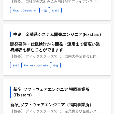
【概要】 自社開発の組み込み向けAIアプライアンス『Fixstars Vega』のForward Deployed Engineerとして、 製品の導入・活用支援・開発チームへのフィードバック・営業支援を通し、顧客のLTV最大化を狙います。 顧客の開発環境や課題を理解し、Fixstars Vega環境の構築や活用方法の提案を通じて、顧客の開発生産性向上を能動的にリードするポジションです。 生成AIやAI Coding Agentの普及により、ソフトウェア開発の生産性向上が期待される一方、組み込み開発では、ソースコードや設計情報の機密性、既存資産との連携、生成コードの品質や性能が課題となります。 「Fixstars Vega」は、セキュアな環境で生成AIを活用し、組み込みソフトウェア開発の効率化を支援する自社製品です。 本ポジションは、顧客の開発現場に入り込み、Vegaの導入、技術検証、活用定着を支援します。同時に、顧客のニーズを製品開発チームへフィードバックし、Vegaの機能強化と事業成長を牽引します。 【具体的な職務内容】 ・顧客へのFixstars Vegaの導入・活用支援 ・顧客の開発環境や業務プロセス、セキュリティ要件の整理 ・AI Coding Agentを活用した技術検証、デモ、プロトタイプの開発 ・顧客課題に基づく製品仕様や機能改善へのフィードバック ・顧客向けのトレーニング、運用設計、組織への活用定着支援 ・営業と連携した技術提案、デモ、活用事例の作成 【従事すべき業務の変更の範囲】 会社の定める業務全般
Fixstars Corporation
中途
SaaSC
中途＿金融系システム開発エンジニア(Fixstars)
開発要件・仕様検討から開発・運用まで幅広い業
務経験を積むことができます
【概要】 フィックスターズでは、国内大手証券会社向けに、金融計算（デリバティブプライシング）の高速化や関連システムの開発・運用を行っています。 取引先とは15年以上の信頼関係があり、当社のエンジニアがプロジェクトの中でも重要な領域を担っています。 開発チームは、お客様と直接コミュニケーションをとりながら、システム要件の整理から仕様提案・設計・開発・運用までを一貫して担当します。 金融業界の専門知識がなくても、技術力でチームに貢献できる環境です。 【具体的な職務内容】 並列プログラミング/数百台規模の分散コンピューティングによる高性能化 計算量改善などアルゴリズム改良による逐次処理の高性能化 複数のシステムと連携するLinuxアプリケーションの設計・開発 大規模データ処理とデータベース最適化 リアルタイム処理の実装 開発から運用・保守までの幅広い工程に関与 【従事すべき業務の変更の範囲】 会社の定める業務全般 【案件例】 大規模分散ミドルウェアを自社開発。半年という短期間でゼロから構築し、従来システムの置き換えに成功。 【プロジェクトのやりがい】 ・高度なパフォーマンス要求に応えるスキルが磨かれる ・アジャイル寄りの開発手法によりスピーディな開発スキルが磨かれる ・金融システムの中でも最先端の領域にチャレンジできる ・長期に渡りプロジェクトに専任でき、金融・高速化システムのプロフェッショナルになれる ・AI（Copilot）を活用したモデル開発も今後順次取り込み予定
SOLC
Fixstars Corporation
中途
新卒_ソフトウェアエンジニア 福岡事業所 
(Fixstars)
新卒_ソフトウェアエンジニア（福岡事業所）
【概要】 フィックスターズでは、産業機器や金融システムの性能向上、最新フラッシュメモリ搭載製品の開発、自動運転や自律走行ロボットの実用化など、様々な課題を持つお客様向けに、ハードウェアの性能を最大限に引き出すソフトウェアの開発を行っています。低レイヤソフトウェア技術、アルゴリズム実装力、各産業・研究分野の知見を活かし、他社にはない高い価値をお客様に提供しています。 この度、福岡事業所新設につきコアメンバーを募集しています。 【具体的な職務内容】 ・工程管理のソフトウェア設計、評価（スケジューリング管理の最適化アルゴリズムの設計、評価） ・測定ソフトウェアの最適化（保守性の向上、高速化など） ・生産データベースを基に機械学習を用いた認識、データ分析による様々な予測および可視化 ・装置故障予測ソフトウェア開発（シミュレーションソフト開発、組込み制御プログラム開発） ・IoT機器関連のハード・ソフトウェア開発 上記に加え、新規案件を提案・実行していただくことも可能です 【従事すべき業務の変更の範囲】 会社の定める業務全般 【プロジェクトのやりがい】 ・新設の事業所を立上げていくコアメンバーとして活躍できる ・顧客との直接取引が多く、次世代の技術や最先端の技術に携わることができます ・在籍のエンジニアはレベルが高く、新たなスキルを学び、技術者としての経験を積み、成長するのに最適な環境です ・低レイヤのソフトウェア技術が活かせるプロジェクトが多数あります ・ソフトウェアエンジニアでも、技術分野とビジネス分野両方のキャリアパスが用意されています 【開発環境】 開発環境：Python/Java/C/C++ その他開発環境：Android