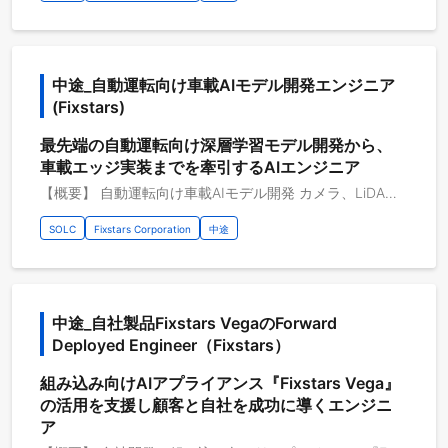
中途_自動運転向け車載AIモデル開発エンジニア 
(Fixstars)
最先端の自動運転向け深層学習モデル開発から、
車載エッジ実装までを牽引するAIエンジニア
【概要】 自動運転向け車載AIモデル開発 カメラ、LiDAR、レーダーなどから得られるマルチモーダルなセンサー情報を統合し、 周辺環境の3次元認識、他車の行動予測、自車の経路計画までをリアルタイムに行う最先端のAIモデルの開発を行っています。 現在は、次世代車載SoCへの実装を見据えた次世代モデル（BEV(Bird's Eye View)、Transformer、End-to-Endモデルなど）の開発を強化しています。 限られたリソース内で認識・予測精度を最大化するため、学習アルゴリズムの改良と、実機（エッジ）制約を考慮した量子化・最適化プロセスをシームレスにつなぐチームの体制構築を進めています。 【具体的な職務内容】 ・自動運転向け深層学習モデル（認識・予測・計画など）の設計・開発・学習 最新の論文（CVPR、ICCV、NeurIPS等）ベースのアルゴリズム調査、プロトタイプ実装、評価 マルチモーダル（カメラ・LiDAR等）なデータを用いた大規模モデルの学習およびアーキテクチャ最適化 ・車載エッジ実用化に向けた精度改善・モデル軽量化 知識蒸留（Knowledge Distillation）やネットワーク剪定（Pruning）を用いた、精度を維持した状態でのモデル軽量化 誤認識パターンやエッジケース（夜間、悪天候、稀な障害物など）のデータ分析と、それに基づく学習方法の改良・精度向上 ・車載SoCをターゲットとした量子化（Quantization）技術の適用と評価 学習フレームワーク（PyTorch等）から車載向け推論環境（TensorRT等）への最適なモデルエクスポート・変換手法の確立 ・MLOpsパイプラインの構築・改善 データ管理、学習、評価、量子化、デプロイまでを一気通貫で行うCI/CD・CT（継続的学習）パイプラインの設計・運用 開発チーム全体が効率的に精度改善のサイクルを回せるような、共通ライブラリやツールの整備・提供 【従事すべき業務の変更の範囲】 会社の定める業務全般 【プロジェクトのやりがい】 ・最先端AIへの挑戦：BEVやTransformerなど、自動運転・コンピュータビジョン領域の最先端技術にリアルタイムで触れることができる。 ・フルレイヤへの関与：モデル設計（上流）から、車載エッジへのデプロイ・MLOps（下流）まで一気通貫で開発に携われる。 ・充実した開発環境：大規模データの学習をストレスなく高速で回せる、豊富なGPUリソース（最先端GPUクラスタ）を利用可能。 【開発環境】 開発環境：Linux, Windows 開発言語：Python, PyTorch, C++ 開発支援ツール：Git, GitLab, GitHub 開発手法：チケット駆動開発、アジャイル開発等
SOLC
Fixstars Corporation
中途
中途_自社製品Fixstars VegaのForward 
Deployed Engineer（Fixstars）
組み込み向けAIアプライアンス『Fixstars Vega』
の活用を支援し顧客と自社を成功に導くエンジニ
ア