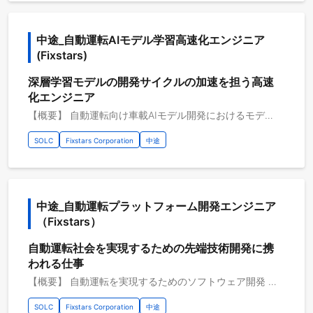
中途_自動運転AIモデル学習高速化エンジニア 
(Fixstars)
深層学習モデルの開発サイクルの加速を担う高速
化エンジニア
【概要】 自動運転向け車載AIモデル開発におけるモデル学習の高速化 深層学習モデルの学習には、膨大な計算リソースと長時間を要します。 特に、GPUなどのハードウェアコストや学習完了までのリードタイムの増大が、開発上の主要な課題となっています。 本プロジェクトでは、GPUをはじめとするハードウェアの性能を引き出し、計算・メモリ・通信などの最適化を統合的に実施することで、 開発サイクルの高速化とインフラコストの削減を実現します。 【具体的な職務内容】 ・プロファイリングツール（Nsight Systems, PyTorch Profiler等）を用いたボトルネックの特定と改善方針の立案 ・AIモデル高速化の実装 ・CPU処理のGPU化 ・ボトルネックへのJITコンパイルの導入 ・GPU/CPUメモリ使用量の削減 ・ストレージアクセスの最適化 ・その他、学習パイプライン全体の最適化 【従事すべき業務の変更の範囲】 会社の定める業務全般 【プロジェクトのやりがい】 ・最先端AIへの挑戦：BEVやTransformerなど、自動運転・コンピュータビジョン領域の最先端技術をリアルタイムに扱える。 ・フルレイヤへの関与：モデル設計（上流）から、車載エッジへのデプロイ・MLOps（下流）まで一気通貫で開発に関われる。 ・充実した開発環境：大規模データの学習をストレスなく高速で回せる、豊富なGPUリソース（最先端GPUクラスタ）の使用が可能。 【開発環境】 開発環境：Linux, Windows 開発言語：Python, PyTorch, C++ 開発支援ツール：Git, GitLab, GitHub 開発手法：チケット駆動開発、アジャイル開発等
SOLC
Fixstars Corporation
中途
中途_自動運転プラットフォーム開発エンジニア
（Fixstars）
自動運転社会を実現するための先端技術開発に携
われる仕事
【概要】 自動運転を実現するためのソフトウェア開発 フィックスターズでは、自動運転システムを開発するためのプラットフォーム開発に携わっています。 具体的には高性能GPU向けのディープニューラルネットワーク(DNN)モデルを車載用のDNNアクセラレータ向けに コンパイルするためのコンパイラの開発やコンパイル済みモデルの高速な実行Runtimeの開発、 アクセラレータの動作を実機と同様にシミュレーションする高速なシミュレータの開発など、 先端の開発プラットフォームにふれることができます。 【具体的な職務内容】 ・車載用のDNNアクセラレータ向けコンパイラのOpitimizer設計・実装作業 ・車載用のDNNアクセラレータ向けにコンパイルしたコンパイル済みモデルを高速で動作させるためのRuntime設計・実装作業 ・車載用のDNNアクセラレータとBitExactな結果を高速にシミュレーションするPC向けシミュレータ設計・実装作業 【従事すべき業務の変更の範囲】 会社の定める業務全般 【プロジェクトのやりがい】 ・最新DNNアクセラレータ向けのSoC設計・開発プラットフォームのソフトウェアスタックの設計・実装に深く関わることができる ・最新DNNアクセラレータ向けた量子化・プルーニング等のDNN最適化技術の設計・実装に携わることができる ・自身の技術を発揮して、自動運転の製品化実現に携わることができる ・自動運転車に採用される最新半導体アーキテクチャにいち早く、かつ深くまで接することができる ・ソフトウェア設計/開発/高速化・ハードウェア設計/開発・深層学習等の各技術のスペシャリスト達と技術を共有することで、スキルアップできる 【開発環境】 開発環境：C・C++・Python3 その他開発環境：Linux, Windows 開発支援ツール：Git・GitLab 開発手法：プロジェクトごとに選択・チケット駆動開発 開発内容タイプ：B2B・画像処理・機械学習・AI・モビリティ関連（自動運転、交通関連）・組み込み クラウドプラットフォーム：Amazon Web Service インフラ管理：Docker AI：TensorFlow・PyTorch・ONNXRuntime・ONNX
SOLC
Fixstars Corporation
中途