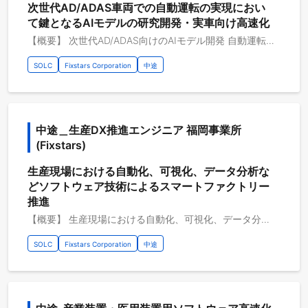
次世代AD/ADAS車両での自動運転の実現におい
て鍵となるAIモデルの研究開発・実車向け高速化
【概要】 次世代AD/ADAS向けのAIモデル開発 自動運転の実現にはカメラや各種センサを用いた高精度な周辺認識AIモデルを開発することが不可欠です。 特に最新の自動運転向けのAIは次々と新しい手法が発表されており、最新トレンドを把握したうえで、 精度、速度に優れるAIモデルを開発することが重要になります。 フィックスターズでは最新の論文の調査から、それを生かしたAIモデルの開発まで、 実際にAD/ADASに利用されるAIモデルの開発を行っています。 【具体的な職務内容】 ・最新論文調査 ・Pytorchを用いたAIモデル開発 ・各種ツールを用いた特定HW向けのAIモデルの圧縮 ・PytorchやONNXなどのツールを用いたAIモデルの最適化のためのツール開発 【従事すべき業務の変更の範囲】 会社の定める業務全般
SOLC
Fixstars Corporation
中途
中途＿生産DX推進エンジニア 福岡事業所 
(Fixstars)
生産現場における自動化、可視化、データ分析な
どソフトウェア技術によるスマートファクトリー
推進
【概要】 生産現場における自動化、可視化、データ分析などソフトウェア技術によるスマートファクトリー推進 フィックスターズでは、生産現場と連携し、様々な最適化アルゴリズムを使用した自動化や機械学習によるデータ分析、およびその結果の可視化を行っています。また、カメラ画像の画像処理や解析など、幅広い技術分野での開発も行っています。このプロジェクトを通じて、我々は主導で生産現場のDX推進を行っています。 【具体的な職務内容】 ・生産現場の自動化および可視化 ・工程管理のソフトウェア設計、評価（スケジューリング管理の最適化アルゴリズムの設計、評価） ・測定ソフトウェアの最適化（保守性の向上、高速化など） ・生産データベースを基に機械学習を用いた認識、データ分析による様々な予測および可視化 ・画像処理による画像解析と高速化 【従事すべき業務の変更の範囲】 会社の定める業務全般 【プロジェクトのやりがい】 ・世界最先端工場のDXを担うことで大きな技術キャリアアップが得られる ・現場連携でソフトウェア以外の技術領域に直接触れることができ、技術の幅が広がる ・最先端で多種多様のデータを直接扱うことができ機械学習（認識やデータ分析）の大幅な技術力アップが可能 【開発環境】 開発環境：C・C++・Python その他開発環境：Windows 開発支援ツール：：Git・GitLab 開発手法：チケット駆動開発、アジャイル開発等 開発内容タイプ：B2B・画像処理・機械学習・AI・最適化問題 AI・データ分析：PyTorch、他
SOLC
Fixstars Corporation
中途