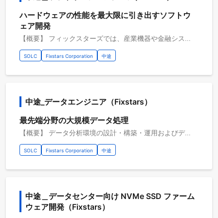
ハードウェアの性能を最大限に引き出すソフトウ
ェア開発
【概要】 フィックスターズでは、産業機器や金融システムの性能向上、最新フラッシュメモリ搭載製品の開発、自動運転や自律走行ロボットの実用化など、様々な課題を持つお客様向けに、ハードウェアの性能を最大限に引き出すソフトウェアの開発を行っています。低レイヤソフトウェア技術、アルゴリズム実装力、各産業・研究分野の知見を活かし、他社にはない高い価値をお客様に提供しています。 【具体的な職務内容】 ・自動運転を実現するためのソフトウェア開発 ・AGV／AMR向けロボットシステム開発、データ分析環境構築、およびデータ分析ソフトウェア開発 ・数理最適化分野のコンサルティング・開発サービスおよび量子コンピュータ等の次世代アクセラレータ向けソフトウェアの開発 ・データセンター向けNVMe SSDファームウェア開発（組込みソフトウェア開発） ・FPGAをアクセラレータとして活用するシステム開発 ・組込み機器に搭載される画像処理・画像認識ソフトウェア開発(例：4K8K機器・ADAS・医療画像処理・検査装置) ・機械学習アルゴリズムや深層学習技術を利用したソフトウェア及びソリューションの開発 ・金融系システム（デリバティブプライシング）開発 【従事すべき業務の変更の範囲】 会社の定める業務全般 【プロジェクトのやりがい】 ・顧客との直接取引が多く、次世代の技術や最先端の技術に携わることができます ・在籍のエンジニアはレベルが高く、新たなスキルを学び、技術者としての経験を積み、成長するのに最適な環境です ・低レイヤのソフトウェア技術が活かせるプロジェクトが多数あります ・ソフトウェアエンジニアでも、技術分野とビジネス分野両方のキャリアパスが用意されています
SOLC
Fixstars Corporation
中途
中途_データエンジニア（Fixstars）
最先端分野の大規模データ処理
【概要】 データ分析環境の設計・構築・運用およびデータ分析ソフトウェア開発 フィックスターズでは、画像検査装置や金融システムの性能向上、自動運転やコネクテッドカー、 自律走行ロボットの実用化など様々な課題を持つお客様向けに、大規模データ分析環境の設計から構築・運用、およびデータ分析ソフトウェアの開発を行っています。 機械学習技術、アルゴリズム実装力、各産業・研究分野の知見を活かし、 他社にはない高い価値をお客様に提供しています。 【具体的な職務内容】 ・自律走行に関わる分析基盤の設計・構築・運用 ・データ前処理アルゴリズムの検討・高速化 ・データ分析ソフトウェアの開発・高速化 ・実データを用いた分析 【従事すべき業務の変更の範囲】 会社の定める業務全般 【案件例】 ・大規模データ取り込みパイプラインの設計・実装 ・データ抽出から可視化までをシームレスに行うアプリケーションの開発 【プロジェクトのやりがい】 ・日々注目が高まる自律走行分野の最先端に関わることができる ・実際の自律走行で得られた大規模データを扱うことができる ・自身の技術を発揮して、自動化世界の実現に携わることができる ・機械学習や最適化のスペシャリスト、自律走行エンジニア達との技術共有によるスキルアップができる 【開発環境】 開発環境：Ubuntu フレームワーク：PyTorch・OpenCV データベース：PostgreSQL・MySQL・DynamoDB・Snowflake・Databricks 開発支援ツール：JIRA・Confluence・Git・GitHub・GitHub Actions・GitLab・Apache Airflow・SageMaker AI 開発手法：Agile 開発内容タイプ：B2B・リサーチ・SaaS・解析・機械学習・AI・インフラ設計・データベース設計・チューニング・モビリティ（自動運転・交通関連） クラウドプラットフォーム：Amazon Web Service・Microsoft Azure・Google Cloud Platform インフラ管理：Terraform・AWS CloudFormation・Ansible・Docker・Kubernetes・Amazon ECS AI・データ分析：Apache Spark・Amazon Athena・pandas・Jupyter notebook・matplotlib・Plotly・NumPy・Streamlit・Apache Iceberg
SOLC
Fixstars Corporation
中途
中途＿データセンター向け NVMe SSD ファーム
ウェア開発（Fixstars）