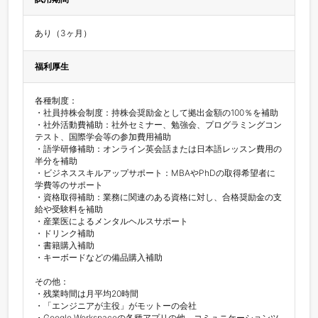
あり（3ヶ月）
福利厚生
各種制度：

・社員持株会制度：持株会奨励金として拠出金額の100％を補助

・社外活動費補助：社外セミナー、勉強会、プログラミングコン
テスト、国際学会等の参加費用補助

・語学研修補助：オンライン英会話または日本語レッスン費用の
半分を補助

・ビジネススキルアップサポート：MBAやPhDの取得希望者に
学費等のサポート

・資格取得補助：業務に関連のある資格に対し、合格奨励金の支
給や受験料を補助

・産業医によるメンタルヘルスサポート

・ドリンク補助

・書籍購入補助

・キーボードなどの備品購入補助

その他：

・残業時間は月平均20時間

・「エンジニアが主役」がモットーの会社

・Google Workspaceの各種アプリの他、コミュニケーションツ