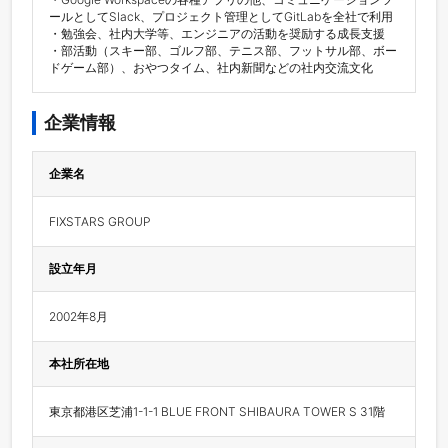
ールとしてSlack、プロジェクト管理としてGitLabを全社で利用

・勉強会、社内大学等、エンジニアの活動を奨励する成長支援

・部活動（スキー部、ゴルフ部、テニス部、フットサル部、ボー
ドゲーム部）、おやつタイム、社内新聞などの社内交流文化
企業情報
企業名
FIXSTARS GROUP
設立年月
2002年8月
本社所在地
東京都港区芝浦1-1-1 BLUE FRONT SHIBAURA TOWER S 31階