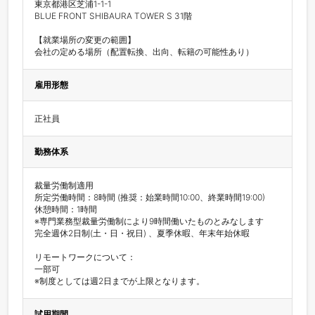
東京都港区芝浦1-1-1

BLUE FRONT SHIBAURA TOWER S 31階

【就業場所の変更の範囲】

会社の定める場所（配置転換、出向、転籍の可能性あり）
雇用形態
正社員
勤務体系
裁量労働制適用

所定労働時間：8時間 (推奨：始業時間10:00、終業時間19:00)

休憩時間：1時間 

※専門業務型裁量労働制により9時間働いたものとみなします 

完全週休2日制(土・日・祝日) 、夏季休暇、年末年始休暇

リモートワークについて：

一部可

※制度としては週2日までが上限となります。
試用期間