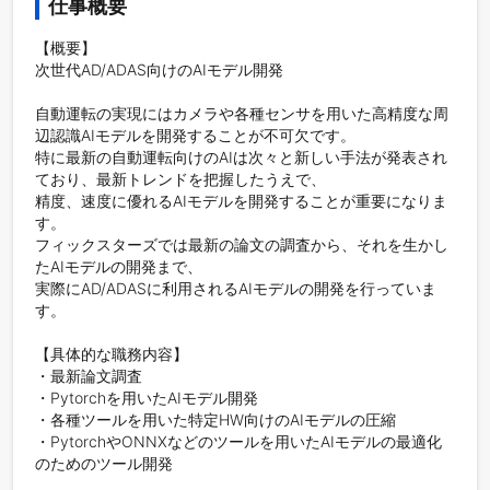
仕事概要
【概要】

次世代AD/ADAS向けのAIモデル開発

自動運転の実現にはカメラや各種センサを用いた高精度な周
辺認識AIモデルを開発することが不可欠です。

特に最新の自動運転向けのAIは次々と新しい手法が発表され
ており、最新トレンドを把握したうえで、

精度、速度に優れるAIモデルを開発することが重要になりま
す。

フィックスターズでは最新の論文の調査から、それを生かし
たAIモデルの開発まで、

実際にAD/ADASに利用されるAIモデルの開発を行っていま
す。

【具体的な職務内容】

・最新論文調査

・Pytorchを用いたAIモデル開発

・各種ツールを用いた特定HW向けのAIモデルの圧縮

・PytorchやONNXなどのツールを用いたAIモデルの最適化
のためのツール開発
