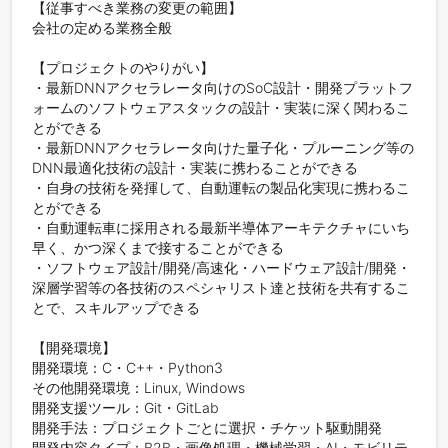
【従事すべき業務の変更の範囲】

会社の定める業務全般

【プロジェクトのやりがい】

・最新DNNアクセラレータ向けのSoC設計・開発プラットフ
ォームのソフトウェアスタックの設計・実装に深く関わるこ
とができる

・最新DNNアクセラレータ向けた量子化・プルーニング等の
DNN最適化技術の設計・実装に携わることができる

・自身の技術を発揮して、自動運転の製品化実現に携わるこ
とができる

・自動運転車に採用される最新半導体アーキテクチャにいち
早く、かつ深くまで接することができる

・ソフトウェア設計/開発/高速化・ハードウェア設計/開発・
深層学習等の各技術のスペシャリスト達と技術を共有するこ
とで、スキルアップできる

【開発環境】

開発環境：C・C++・Python3

その他開発環境：Linux, Windows

開発支援ツール：Git・GitLab

開発手法：プロジェクトごとに選択・チケット駆動開発

開発内容タイプ：B2B・画像処理・機械学習・AI・モビリテ