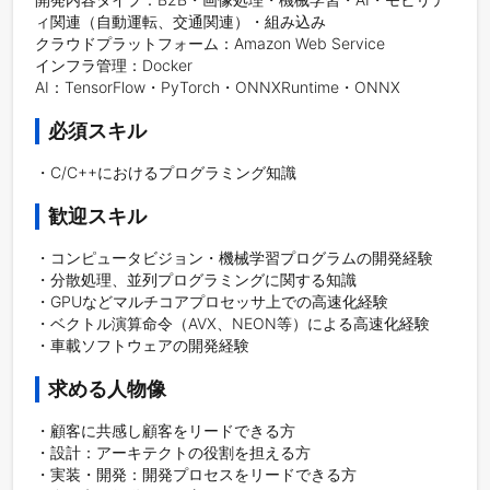
ィ関連（自動運転、交通関連）・組み込み

クラウドプラットフォーム：Amazon Web Service

インフラ管理：Docker

AI：TensorFlow・PyTorch・ONNXRuntime・ONNX
必須スキル
・C/C++におけるプログラミング知識
歓迎スキル
・コンピュータビジョン・機械学習プログラムの開発経験

・分散処理、並列プログラミングに関する知識

・GPUなどマルチコアプロセッサ上での高速化経験

・ベクトル演算命令（AVX、NEON等）による高速化経験

・車載ソフトウェアの開発経験
求める人物像
・顧客に共感し顧客をリードできる方

・設計：アーキテクトの役割を担える方

・実装・開発：開発プロセスをリードできる方
