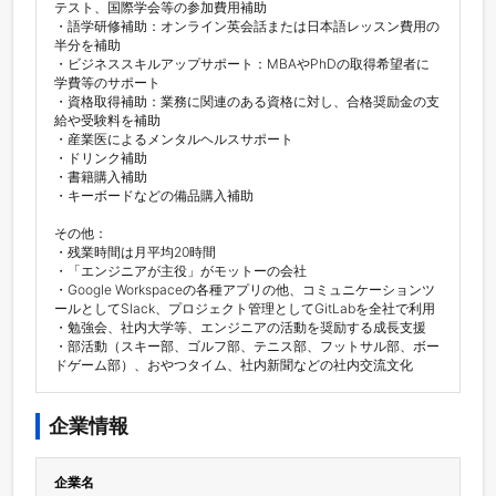
テスト、国際学会等の参加費用補助

・語学研修補助：オンライン英会話または日本語レッスン費用の
半分を補助

・ビジネススキルアップサポート：MBAやPhDの取得希望者に
学費等のサポート

・資格取得補助：業務に関連のある資格に対し、合格奨励金の支
給や受験料を補助

・産業医によるメンタルヘルスサポート

・ドリンク補助

・書籍購入補助

・キーボードなどの備品購入補助

その他：

・残業時間は月平均20時間

・「エンジニアが主役」がモットーの会社

・Google Workspaceの各種アプリの他、コミュニケーションツ
ールとしてSlack、プロジェクト管理としてGitLabを全社で利用

・勉強会、社内大学等、エンジニアの活動を奨励する成長支援

・部活動（スキー部、ゴルフ部、テニス部、フットサル部、ボー
ドゲーム部）、おやつタイム、社内新聞などの社内交流文化
企業情報
企業名