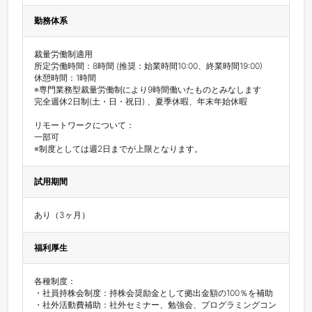
勤務体系
裁量労働制適用

所定労働時間：8時間 (推奨：始業時間10:00、終業時間19:00)

休憩時間：1時間 

※専門業務型裁量労働制により9時間働いたものとみなします 

完全週休2日制(土・日・祝日) 、夏季休暇、年末年始休暇

リモートワークについて：

一部可

※制度としては週2日までが上限となります。
試用期間
あり（3ヶ月）
福利厚生
各種制度：

・社員持株会制度：持株会奨励金として拠出金額の100％を補助

・社外活動費補助：社外セミナー、勉強会、プログラミングコン