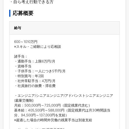
・自ら考え行動できる方
応募概要
給与
600～1010万円

※スキル・ご経験により応相談

諸手当：

・通勤手当：上限6万円/月

・資格手当

・子供手当：一人につき5千円/月

・特別賞与：年2回

・社外常駐手当：4万円/月

・社員旅行の旅費・滞在費

・エンジニア/シニアエンジニア/アドバンストシニアエンジニア
(裁量労働制)

月給：500,000円～725,000円（固定残業代含む）

基本給：405,500円～588,000円（固定残業代は月30時間該当
分、94,500円～137,000円を支給）

※超過した場合の時間外労働の残業手当は別途支給
