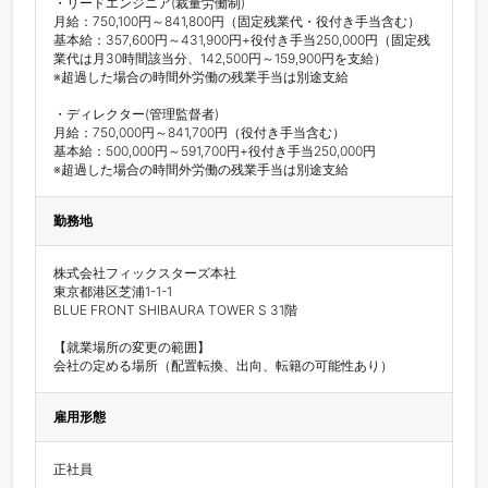
・リードエンジニア(裁量労働制)

月給：750,100円～841,800円（固定残業代・役付き手当含む）

基本給：357,600円～431,900円+役付き手当250,000円（固定残
業代は月30時間該当分、142,500円～159,900円を支給）

※超過した場合の時間外労働の残業手当は別途支給

・ディレクター(管理監督者)

月給：750,000円～841,700円（役付き手当含む）

基本給：500,000円～591,700円+役付き手当250,000円

※超過した場合の時間外労働の残業手当は別途支給
勤務地
株式会社フィックスターズ本社

東京都港区芝浦1-1-1

BLUE FRONT SHIBAURA TOWER S 31階

【就業場所の変更の範囲】

会社の定める場所（配置転換、出向、転籍の可能性あり）
雇用形態
正社員