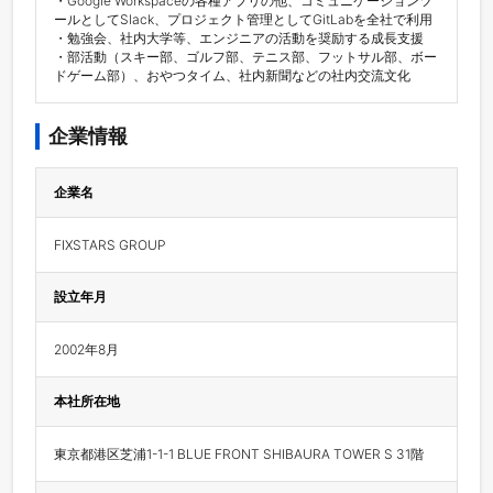
・Google Workspaceの各種アプリの他、コミュニケーションツ
ールとしてSlack、プロジェクト管理としてGitLabを全社で利用

・勉強会、社内大学等、エンジニアの活動を奨励する成長支援

・部活動（スキー部、ゴルフ部、テニス部、フットサル部、ボー
ドゲーム部）、おやつタイム、社内新聞などの社内交流文化
企業情報
企業名
FIXSTARS GROUP
設立年月
2002年8月
本社所在地
東京都港区芝浦1-1-1 BLUE FRONT SHIBAURA TOWER S 31階