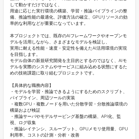
して動かすだけではなく、

用途に応じた実行環境の構築、学習・推論パイプラインの整
備、推論性能の最適化、評価方法の確立、GPUリソースの効
率的な利用などが重要になっています。

本プロジェクトでは、既存のAIフレームワークやオープンモ
デルを活用しながら、さまざまなモデルを検証し、

実用に耐える性能・速度・安定性を備えたAI活用環境の実現
を目指します。

モデル自体の新規研究開発を主目的とするのではなく、AIモ
デルを実際のシステムやサービスに組み込める状態にするた
めの技術課題に取り組むプロジェクトです。

【具体的な職務内容】

・モデルを学習・推論できるようにするためのスクリプト、
パイプライン、周辺ツールの実装

・複数GPU・複数ノードを用いた分散学習・分散推論環境の
構築および検証

・推論サーバやモデルサービング基盤の構築、API化、監
視、ログ収集

・推論レイテンシ、スループット、GPUメモリ使用量、GPU
利用率、コストの計測・分析・改善
