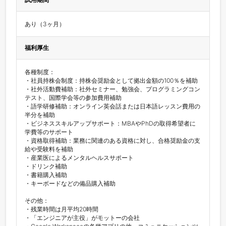
あり（3ヶ月）
福利厚生
各種制度：

・社員持株会制度：持株会奨励金として拠出金額の100％を補助

・社外活動費補助：社外セミナー、勉強会、プログラミングコン
テスト、国際学会等の参加費用補助

・語学研修補助：オンライン英会話または日本語レッスン費用の
半分を補助

・ビジネススキルアップサポート：MBAやPhDの取得希望者に
学費等のサポート

・資格取得補助：業務に関連のある資格に対し、合格奨励金の支
給や受験料を補助

・産業医によるメンタルヘルスサポート

・ドリンク補助

・書籍購入補助

・キーボードなどの備品購入補助

その他：

・残業時間は月平均20時間

・「エンジニアが主役」がモットーの会社
