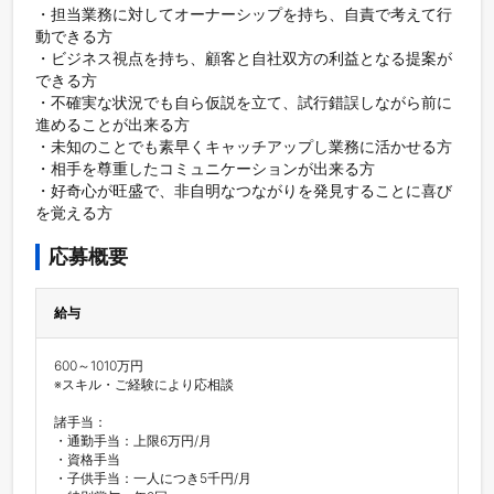
・担当業務に対してオーナーシップを持ち、自責で考えて行
動できる方

・ビジネス視点を持ち、顧客と自社双方の利益となる提案が
できる方

・不確実な状況でも自ら仮説を立て、試行錯誤しながら前に
進めることが出来る方

・未知のことでも素早くキャッチアップし業務に活かせる方

・相手を尊重したコミュニケーションが出来る方

・好奇心が旺盛で、非自明なつながりを発見することに喜び
を覚える方
応募概要
給与
600～1010万円

※スキル・ご経験により応相談

諸手当：

・通勤手当：上限6万円/月

・資格手当

・子供手当：一人につき5千円/月
