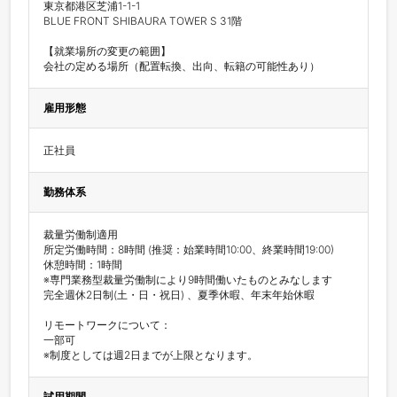
東京都港区芝浦1-1-1

BLUE FRONT SHIBAURA TOWER S 31階

【就業場所の変更の範囲】

会社の定める場所（配置転換、出向、転籍の可能性あり）
雇用形態
正社員
勤務体系
裁量労働制適用

所定労働時間：8時間 (推奨：始業時間10:00、終業時間19:00)

休憩時間：1時間 

※専門業務型裁量労働制により9時間働いたものとみなします 

完全週休2日制(土・日・祝日) 、夏季休暇、年末年始休暇

リモートワークについて：

一部可

※制度としては週2日までが上限となります。
試用期間