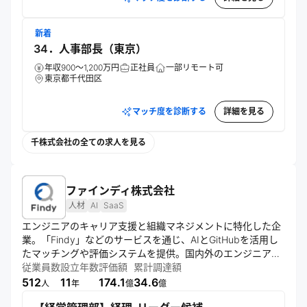
新着
34．人事部長（東京）
年収900～1,200万円
正社員
一部リモート可
東京都千代田区
マッチ度を診断する
詳細を見る
千株式会社の全ての求人を見る
ファインディ株式会社
人材
AI
SaaS
エンジニアのキャリア支援と組織マネジメントに特化した企
業。「Findy」などのサービスを通じ、AIとGitHubを活用し
たマッチングや評価システムを提供。国内外のエンジニア人
材データベースを構築し、転職・副業支援や採用支援を行
従業員数
設立年数
評価額
累計調達額
う。エンジニアのエンパワーメントを通じて技術立国の復活
512
11
174.1
34.6
人
年
億
億
を目指している。