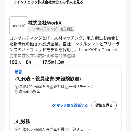
コインチェック株式会社の全ての求人を見る
株式会社WorkX
コンサルティング
地方創生
コンサルティングとIT、人材マッチング、地方創生を融合し
た新時代の働き方創造企業。自社コンサルタントとフリーラ
ンスのハイブリッドモデルを採用し、LeanXやProConnectな
どのサービスを通じて、スキル重視の人材流動性の高い社会
従業員数
設立年数
評価額
累計調達額
モデルの実現を目指す。データ分析から実行までを一貫して
192
8
17.5
1.3
人
年
億
億
支援する体制を構築している。
新着
k1_代表・役員秘書(未経験歓迎)
年収400～600万円
正社員
一部リモート可
東京都渋谷区
マッチ度を診断する
詳細を見る
j4_労務
年収400～550万円
正社員
一部リモート可