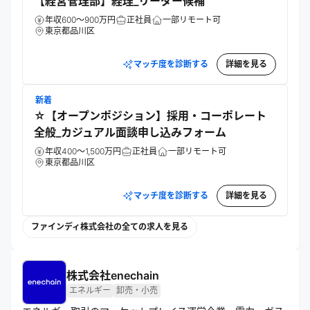
【経営管理部】経理_リーダー候補
年収600～900万円
正社員
一部リモート可
東京都品川区
マッチ度を診断する
詳細を見る
新着
☆【オープンポジション】採用・コーポレート
全般_カジュアル面談申し込みフォーム
年収400～1,500万円
正社員
一部リモート可
東京都品川区
マッチ度を診断する
詳細を見る
ファインディ株式会社の全ての求人を見る
株式会社enechain
エネルギー
卸売・小売