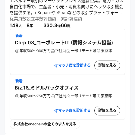
エネルギー取引のマーケットプレイス運営企業。電力・ガス
自由化市場で、生産者・小売・消費者向けにヘッジ取引機会
を提供する。eSquareやeScanなどの取引プラットフォーム
やリスク診断ツールを開発し、エネルギー価値の公正な交換
従業員数
設立年数
評価額
累計調達額
と市場の安定化を目指す。
148
8
330.3
66
人
年
億
億
新着
Corp.03_コーポレートIT (情報システム担当)
年収500～900万円
正社員
一部リモート可
東京都
マッチ度を診断する
詳細を見る
新着
Biz.16_ミドルバックオフィス
年収500～750万円
正社員
一部リモート可
東京都
マッチ度を診断する
詳細を見る
株式会社enechainの全ての求人を見る