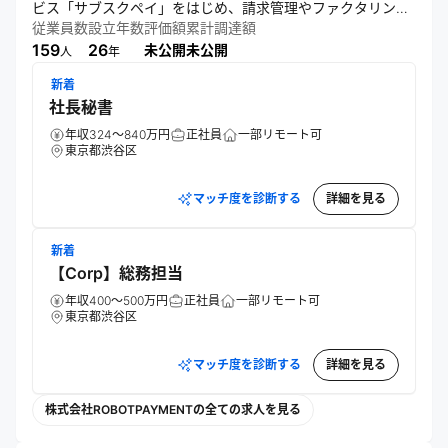
ビス「サブスクペイ」をはじめ、請求管理やファクタリング
など多岐にわたるソリューションを展開。企業間決済の効率
従業員数
設立年数
評価額
累計調達額
化と資金繰り改善を通じ、法人の成長と日本経済の競争力向
159
26
未公開
未公開
人
年
上を後押しすることを目指す。「商取引を自由にする決済イ
新着
ンフラで再び日本を強くする」というビジョンの実現に向
社長秘書
け、持続的な価値提供を追求している。
年収324～840万円
正社員
一部リモート可
東京都渋谷区
マッチ度を診断する
詳細を見る
新着
【Corp】総務担当
年収400～500万円
正社員
一部リモート可
東京都渋谷区
マッチ度を診断する
詳細を見る
株式会社ROBOTPAYMENTの全ての求人を見る