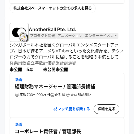
株式会社スペースマーケットの全ての求人を見る
AnotherBall Pte. Ltd.
プロダクト開発
アニメーション
エンターテイメント
シンガポール本社を置くグローバルエンタメスタートアッ
プ。日本が誇るアニメやVTuberといった文化資産を、テクノ
ロジーの力でグローバルに届けることを戦略の中核としてお
り、世界の著名投資家からもその成長性とビジョンが評価さ
従業員数
設立年数
評価額
累計調達額
れている。 
5
未公開
未公開
未公開
年
新着
経理財務マネージャー / 管理部長候補
年収700～900万円
正社員
東京都品川区
マッチ度を診断する
詳細を見る
新着
コーポレート責任者 / 管理部長