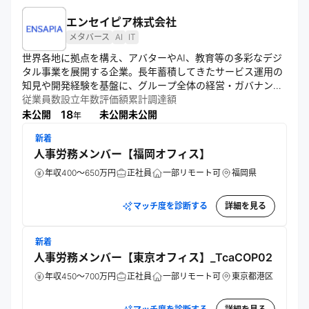
エンセイピア株式会社
メタバース
AI
IT
世界各地に拠点を構え、アバターやAI、教育等の多彩なデジ
タル事業を展開する企業。長年蓄積してきたサービス運用の
知見や開発経験を基盤に、グループ全体の経営・ガバナンス
や戦略的意思決定を担う。誰もが自分らしく過ごすことので
従業員数
設立年数
評価額
累計調達額
きる新たな居場所をデジタル空間に拡げるトップランナーを
18
未公開
未公開
未公開
年
目指す。
新着
人事労務メンバー【福岡オフィス】
年収400～650万円
正社員
一部リモート可
福岡県
マッチ度を診断する
詳細を見る
新着
人事労務メンバー【東京オフィス】_TcaCOP02
年収450～700万円
正社員
一部リモート可
東京都港区