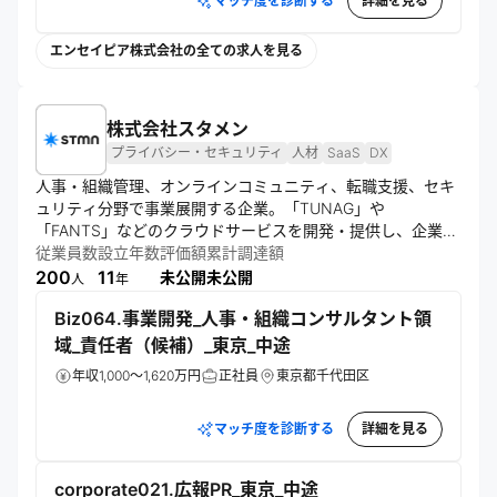
マッチ度を診断する
詳細を見る
エンセイピア株式会社の全ての求人を見る
株式会社スタメン
プライバシー・セキュリティ
人材
SaaS
DX
人事・組織管理、オンラインコミュニティ、転職支援、セキ
ュリティ分野で事業展開する企業。「TUNAG」や
「FANTS」などのクラウドサービスを開発・提供し、企業の
組織づくりやDXを支援。人と組織の力とテクノロジーの可能
従業員数
設立年数
評価額
累計調達額
性を最大限に活かし、社会への貢献を目指す。
200
11
未公開
未公開
人
年
Biz064.事業開発_人事・組織コンサルタント領
域_責任者（候補）_東京_中途
年収1,000～1,620万円
正社員
東京都千代田区
マッチ度を診断する
詳細を見る
corporate021.広報PR_東京_中途