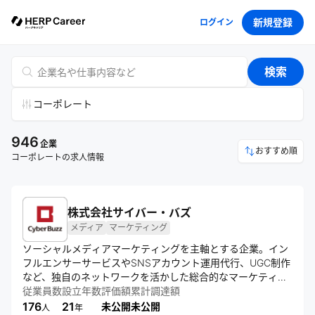
新規登録
ログイン
検索
コーポレート
946
企業
おすすめ順
コーポレートの求人情報
株式会社サイバー・バズ
メディア
マーケティング
ソーシャルメディアマーケティングを主軸とする企業。イン
フルエンサーサービスやSNSアカウント運用代行、UGC制作
など、独自のネットワークを活かした総合的なマーケティン
グ支援を展開。子会社を通じて人材業界やライブ配信プラッ
従業員数
設立年数
評価額
累計調達額
トフォーム事業にも進出し、事業領域を拡大している。
176
21
未公開
未公開
人
年