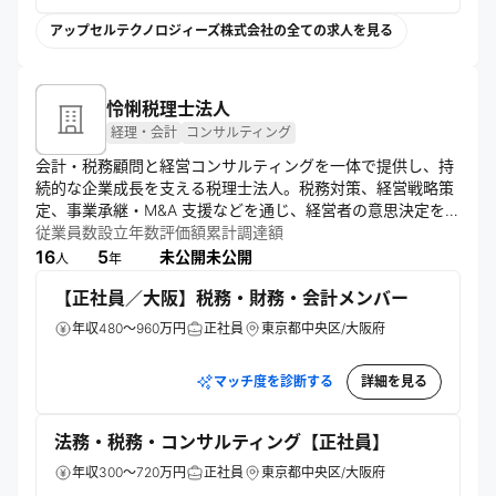
アップセルテクノロジィーズ株式会社の全ての求人を見る
怜悧税理士法人
経理・会計
コンサルティング
会計・税務顧問と経営コンサルティングを一体で提供し、持
続的な企業成長を支える税理士法人。税務対策、経営戦略策
定、事業承継・M&A 支援などを通じ、経営者の意思決定を支
従業員数
設立年数
評価額
累計調達額
えるパートナーとして寄り添う。 
16
5
未公開
未公開
人
年
【正社員／大阪】税務・財務・会計メンバー
年収480～960万円
正社員
東京都中央区/大阪府
マッチ度を診断する
詳細を見る
法務・税務・コンサルティング【正社員】
年収300～720万円
正社員
東京都中央区/大阪府