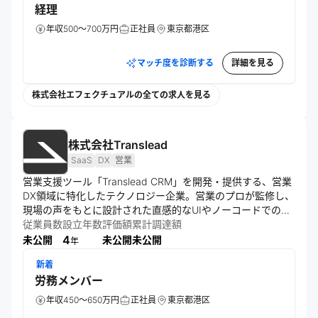
経理
年収500～700万円
正社員
東京都港区
マッチ度を診断する
詳細を見る
株式会社エフェクチュアルの全ての求人を見る
株式会社Translead
SaaS
DX
営業
営業支援ツール「Translead CRM」を開発・提供する、営業
DX領域に特化したテクノロジー企業。営業のプロが監修し、
現場の声をもとに設計された直感的なUIやノーコードでの柔
軟なカスタマイズ機能を備える。画面遷移を最小限に抑えた
従業員数
設立年数
評価額
累計調達額
構成とスマホ対応により、時間や場所を問わず営業活動の可
4
未公開
未公開
未公開
年
視化・効率化を実現。顧客情報や営業プロセスの一元管理に
新着
より、営業組織の生産性向上と業績拡大を支援。BLUEPRINT
労務メンバー
グループの一員として企業のデジタル変革にも貢献する。
年収450～650万円
正社員
東京都港区