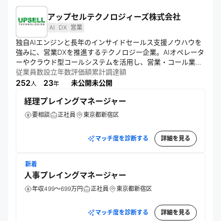
アップセルテクノロジィーズ株式会社
AI
DX
営業
独自AIエンジンと長年のインサイドセールス支援ノウハウを
強みに、営業DXを推進するテクノロジー企業。AIオペレータ
ーやクラウド型コールシステムを活用し、営業・コール業務
の自動化と高度化を実現。データ活用により顧客接点を最適
従業員数
設立年数
評価額
累計調達額
化し、企業の生産性向上と持続的成長を支援する。
252
23
未公開
未公開
人
年
経理プレイングマネージャー
要相談
正社員
東京都新宿区
マッチ度を診断する
詳細を見る
新着
人事プレイングマネージャー
年収499～699万円
正社員
東京都新宿区
マッチ度を診断する
詳細を見る