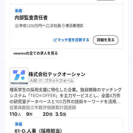
新着
内部監査責任者
年収1,200万円～
正社員
東京都港区
マッチ度を診断する
詳細を見る
newmoの全ての求人を見る
株式会社テックオーシャン
人材
IT
プラットフォーム
理系学生の採用支援に特化した企業。独自開発のマッチング
システム「TECH OFFER」を主力サービスとし、全国4万件
の研究室データベースと100万件の技術キーワードを活用し
て企業と学生のマッチングを行う。理系人材の可能性を最大
従業員数
設立年数
評価額
累計調達額
110
9
20
3.5
人
年
億
億
新着
61-D.人事（採用担当）