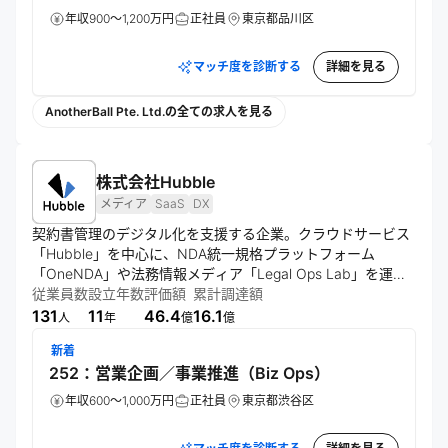
年収900～1,200万円
正社員
東京都品川区
マッチ度を診断する
詳細を見る
AnotherBall Pte. Ltd.の全ての求人を見る
株式会社Hubble
メディア
SaaS
DX
契約書管理のデジタル化を支援する企業。クラウドサービス
「Hubble」を中心に、NDA統一規格プラットフォーム
「OneNDA」や法務情報メディア「Legal Ops Lab」を運
営。法務と事業部門の協業促進、業務効率化を通じ、契約業
従業員数
設立年数
評価額
累計調達額
務の生産性向上を実現する。
131
11
46.4
16.1
人
年
億
億
新着
252：営業企画／事業推進（Biz Ops）
年収600～1,000万円
正社員
東京都渋谷区