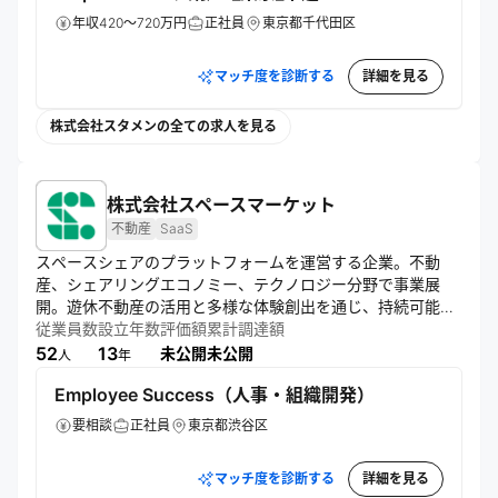
年収420～720万円
正社員
東京都千代田区
マッチ度を診断する
詳細を見る
株式会社スタメンの全ての求人を見る
株式会社スペースマーケット
不動産
SaaS
スペースシェアのプラットフォームを運営する企業。不動
産、シェアリングエコノミー、テクノロジー分野で事業展
開。遊休不動産の活用と多様な体験創出を通じ、持続可能な
社会を目指す。スマートフォンアプリを通じた15分単位の予
従業員数
設立年数
評価額
累計調達額
約システムや、公共施設向けSaaSサービス「Spacepad」も
52
13
未公開
未公開
人
年
提供している。
Employee Success（人事・組織開発）
要相談
正社員
東京都渋谷区
マッチ度を診断する
詳細を見る