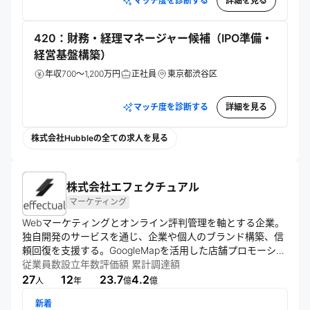
マッチ度を診断する
詳細を見る
420：財務・経理マネージャー候補（IPO準備・
経営基盤構築）
年収700～1,200万円
正社員
東京都渋谷区
マッチ度を診断する
詳細を見る
株式会社Hubbleの全ての求人を見る
株式会社エフェクチュアル
マーケティング
Webマーケティングとオンライン評判管理を軸とする企業。
独自開発のサービスを通じ、企業や個人のブランド構築、信
頼回復を支援する。GoogleMapを活用した店舗プロモーショ
ンや、最新の炎上事例に基づくWebリスク対策など、健全な
従業員数
設立年数
評価額
累計調達額
オンラインコミュニケーションの実現に寄与している。
27
12
23.7
4.2
人
年
億
億
新着