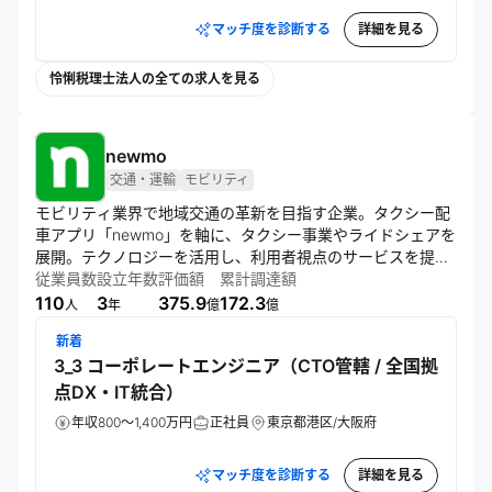
マッチ度を診断する
詳細を見る
怜悧税理士法人の全ての求人を見る
newmo
交通・運輸
モビリティ
モビリティ業界で地域交通の革新を目指す企業。タクシー配
車アプリ「newmo」を軸に、タクシー事業やライドシェアを
展開。テクノロジーを活用し、利用者視点のサービスを提
供。大阪から全国展開を目指し、積極的な資金調達で事業を
従業員数
設立年数
評価額
累計調達額
拡大している。
110
3
375.9
172.3
人
年
億
億
新着
3_3 コーポレートエンジニア（CTO管轄 / 全国拠
点DX・IT統合）
年収800～1,400万円
正社員
東京都港区/大阪府
マッチ度を診断する
詳細を見る