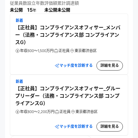
近に」をミッションに掲げ、ブロックチェーン技術の普及を
従業員数
設立年数
評価額
累計調達額
15
未公開
未公開
未公開
年
新着
【正社員】コンプライアンスオフィサー_メンバ
ー（法務・コンプライアンス部 コンプライアン
スG）
年収600～1,500万円
正社員
東京都渋谷区
マッチ度を診断する
詳細を見る
新着
【正社員】コンプライアンスオフィサー_グルー
プリーダー（法務・コンプライアンス部 コンプ
ライアンスG）
年収800～2,200万円
正社員
東京都渋谷区
マッチ度を診断する
詳細を見る