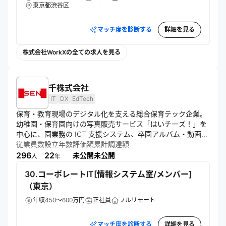
東京都渋谷区
マッチ度を診断する
詳細を見る
株式会社WorkXの全ての求人を見る
千株式会社
IT
DX
EdTech
保育・教育現場のデジタル化を支える総合保育テック企業。
幼稚園・保育園向けの写真販売サービス「はいチーズ！」を
中心に、園業務の ICT 支援システム、卒園アルバム・動画制
作、給食食材配達・食育サービスなど幅広く提供し、保育士
従業員数
設立年数
評価額
累計調達額
や先生の業務負担を軽減。写真や映像を通じて子どもの成長
296
22
未公開
未公開
人
年
の瞬間を届け、保護者や保育現場の笑顔を創出する。IT 技術
30.コーポレートIT[情報システム室/メンバー]
と保育現場のニーズを掛け合わせ、子どもたちの健やかな成
長と保育環境の向上に貢献する。ミッション「人の心に火を
（東京）
つける。世界を動かす会社を創る。」のもと、未来ある子ど
年収450～600万円
正社員
フルリモート
もたちの笑顔を中心に社会的価値を追求する。
マッチ度を診断する
詳細を見る