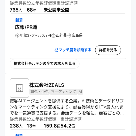
式球など高品質な競技用具を提供し、自動車部品では制御技
従業員数
設立年数
評価額
累計調達額
術を活かした部品を世界のメーカーへ供給。医療・福祉や社
765
68
未公開
未公開
人
年
会インフラ分野にも製品展開し、あらゆるシーンで “動く” 価
新着
値を支えてる。
広報/PR職
年収370～550万円
正社員
広島県
マッチ度を診断する
詳細を見る
株式会社モルテンの全ての求人を見る
株式会社ZEALS
卸売・小売
マーケティング
AI
接客AIエージェントを提供する企業。AI技術とデータドリブ
ンなマーケティング支援により、顧客獲得からLTV最大化ま
でを一気通貫で支援する。会話データを軸に、顧客ごとの最
適なコミュニケーション設計とパーソナライズを実現し、
従業員数
設立年数
評価額
累計調達額
「おもてなし革命」を掲げながらグローバル企業としての成
238
13
159.8
54.2
人
年
億
億
長を目指している。