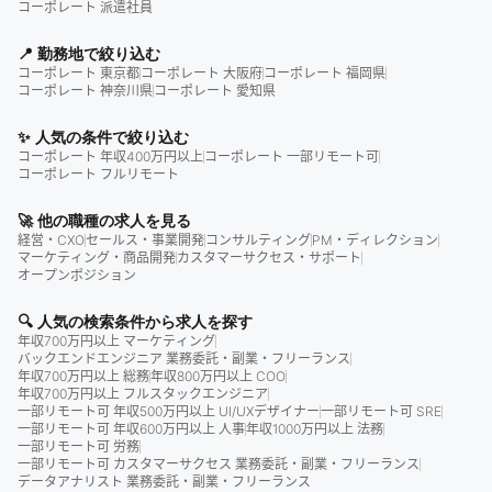
コーポレート 派遣社員
📍 勤務地で絞り込む
コーポレート 東京都
コーポレート 大阪府
コーポレート 福岡県
コーポレート 神奈川県
コーポレート 愛知県
✨ 人気の条件で絞り込む
コーポレート 年収400万円以上
コーポレート 一部リモート可
コーポレート フルリモート
🚀 他の職種の求人を見る
経営・CXO
セールス・事業開発
コンサルティング
PM・ディレクション
マーケティング・商品開発
カスタマーサクセス・サポート
オープンポジション
🔍 人気の検索条件から求人を探す
年収700万円以上 マーケティング
バックエンドエンジニア 業務委託・副業・フリーランス
年収700万円以上 総務
年収800万円以上 COO
年収700万円以上 フルスタックエンジニア
一部リモート可 年収500万円以上 UI/UXデザイナー
一部リモート可 SRE
一部リモート可 年収600万円以上 人事
年収1000万円以上 法務
一部リモート可 労務
一部リモート可 カスタマーサクセス 業務委託・副業・フリーランス
データアナリスト 業務委託・副業・フリーランス