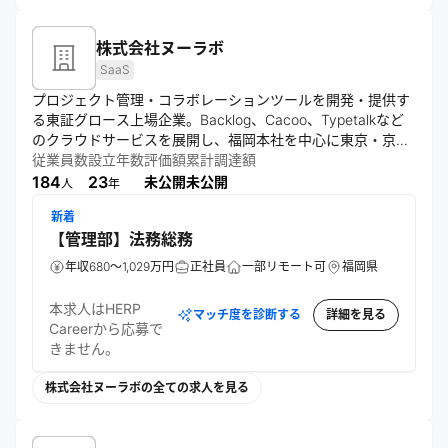
株式会社ヌーラボ
SaaS
プロジェクト管理・コラボレーションツールを開発・提供す
る東証グロース上場企業。Backlog、Cacoo、Typetalkなど
のクラウドサービスを展開し、福岡本社を中心に東京・京都
の国内拠点とニューヨーク・アムステルダムの海外拠点を持
従業員数
設立年数
評価額
累計調達額
184
23
未公開
未公開
人
年
新着
【管理部】法務総務
年収680～1,029万円
正社員
一部リモート可
福岡県
本求人はHERP
マッチ度を診断する
詳細を見る
Careerから応募で
きません。
株式会社ヌーラボの全ての求人を見る