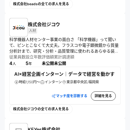
株式会社beadsの全ての求人を見る
株式会社ジコウ
人材
科学機器人材センター事業の面白さ 「科学機器」って聞い
て、ピンとこなくて大丈夫。フラスコや電子顕微鏡から質量
分析計まで、研究・分析・品質管理に使われるあらゆる装置
の総称で、その種類は約1,200万種。新薬開発、食品の安全
従業員数
設立年数
評価額
累計調達額
検査、環境分析——私たちの暮らしを裏側から支えている業
4
5
未公開
未公開
人
年
界です。 この業界はIT業界と同等の年5〜7%成長を続ける巨
AI×経営企画インターン｜データで経営を動かす
大マーケットでありながら、一般的な知名度が低く、業界特
化の人材エージェントもほとんどいません。だからこそ、こ
時給1,150円～
インターン
東京都中央区/福岡県
ちらからアプローチしても企業に感謝される。まだ小さなチ
ームでも、業界の重要なインフラを担っている実感がありま
マッチ度を診断する
詳細を見る
す。 私たちは短期的には業界の「人事部」、中期的には事業
成長の「パートナー」、長期的には業界の「羅針盤」を目指
し、2030年マーケットシェアNo.1を掲げています。
株式会社ジコウの全ての求人を見る
KEYes株式会社