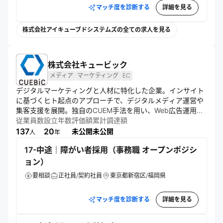
マッチ度を診断する
詳細を見る
株式会社アイキューブドシステムズの全ての求人を見る
株式会社キュービック
メディア
マーケティング
EC
デジタルマーケティングと人材に特化した企業。インサイト
に基づくヒト起点のアプローチで、デジタルメディア運営や
集客支援を展開。独自のCUEM手法を用い、Web広告運用や
SEO対策、ECサイト制作など多角的にサービスを提供。新規
従業員数
設立年数
評価額
累計調達額
事業開発にも注力し、社会貢献を目指す。
137
20
未公開
未公開
人
年
17-中途｜障がい者採用（事務職 オープンポジシ
ョン）
要相談
正社員/契約社員
東京都新宿区/福岡県
マッチ度を診断する
詳細を見る