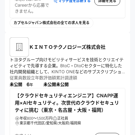
マッチ度を診断する
詳細を見る
Careerから応募で
きません。
カプセルジャパン株式会社の全ての求人を見る
ＫＩＮＴＯテクノロジーズ株式会社
トヨタグループ向けモビリティサービスを技術とクリエイテ
ィビティで先導する企業。BtoC・DtoCセクターに特化した
社内開発組織として、KINTO ONEなどのサブスクリプショ
ンサービスを開発・運営。顧客視点での開発と強いオーナー
従業員数
設立年数
評価額
累計調達額
6
未公開
未公開
未公開
年
【クラウドセキュリティエンジニア】CNAPP運
用×AIセキュリティ。次世代のクラウドセキュリ
ティに挑む（東京・名古屋・大阪・福岡）
年収800～1,500万円
正社員
東京都千代田区/愛知県/大阪府/福岡県