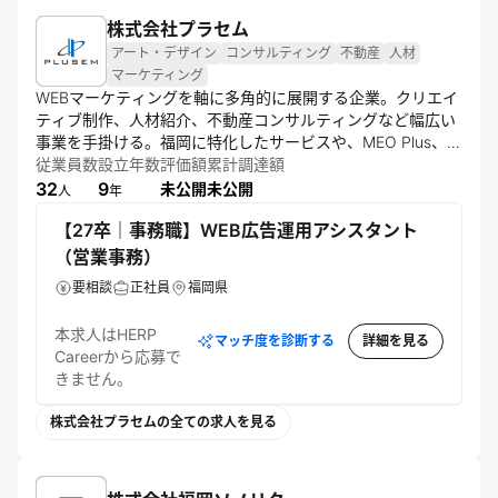
株式会社プラセム
アート・デザイン
コンサルティング
不動産
人材
マーケティング
WEBマーケティングを軸に多角的に展開する企業。クリエイ
ティブ制作、人材紹介、不動産コンサルティングなど幅広い
事業を手掛ける。福岡に特化したサービスや、MEO Plus、バ
ナホーダイといった独自プロダクトを提供。新発想で社会貢
従業員数
設立年数
評価額
累計調達額
献性の高いサービス創造を目指し、Google Premier Partner
32
9
未公開
未公開
人
年
の認定も取得している。
【27卒｜事務職】WEB広告運用アシスタント
（営業事務）
要相談
正社員
福岡県
本求人はHERP
マッチ度を診断する
詳細を見る
Careerから応募で
きません。
株式会社プラセムの全ての求人を見る