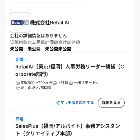
株式会社Retail AI
会社の詳細情報はありません
従業員数
設立年数
評価額
累計調達額
未公開
未公開
未公開
未公開
新着
RetailAI【東京/福岡】人事労務リーダー候補（C
orporate部門）
年収500～700万円
正社員
一部リモート可
東京都港区/福岡県
マッチ度を診断する
詳細を見る
新着
SalesPlus【福岡/アルバイト】事務アシスタン
ト（クリエイティブ本部）