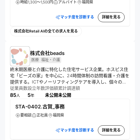
時給1,300～1,500円
アルバイト
福岡県
マッチ度を診断する
詳細を見る
株式会社Retail AIの全ての求人を見る
株式会社beads
医療
福祉・介護
終末期医療と介護に特化した住宅サービス企業。ホスピス住
宅「ビーズの家」を中心に、24時間体制の訪問看護・介護を
提供する。ICTやノーリフティングケアを導入し、個々の価
値観を尊重。地域医療機関と連携し、自分らしい人生の最終
従業員数
設立年数
評価額
累計調達額
段階を支援する。
85
5
未公開
未公開
人
年
STA-0402.古賀_事務
要相談
正社員
福岡県
マッチ度を診断する
詳細を見る