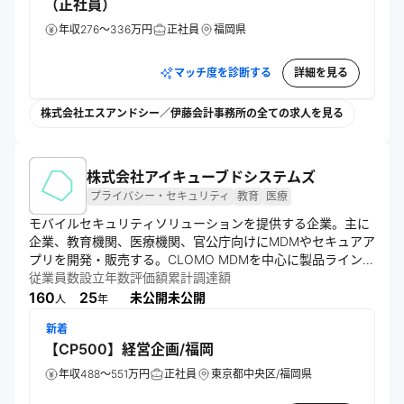
（正社員）
年収276～336万円
正社員
福岡県
マッチ度を診断する
詳細を見る
株式会社エスアンドシー／伊藤会計事務所の全ての求人を見る
株式会社アイキューブドシステムズ
プライバシー・セキュリティ
教育
医療
モバイルセキュリティソリューションを提供する企業。主に
企業、教育機関、医療機関、官公庁向けにMDMやセキュアア
プリを開発・販売する。CLOMO MDMを中心に製品ラインナ
ップを拡充し、直販と販売パートナーを通じて展開。顧客ニ
従業員数
設立年数
評価額
累計調達額
ーズに応じたカスタマイズと運用支援も行い、海外展開も進
160
25
未公開
未公開
人
年
めている。
新着
【CP500】経営企画/福岡
年収488～551万円
正社員
東京都中央区/福岡県