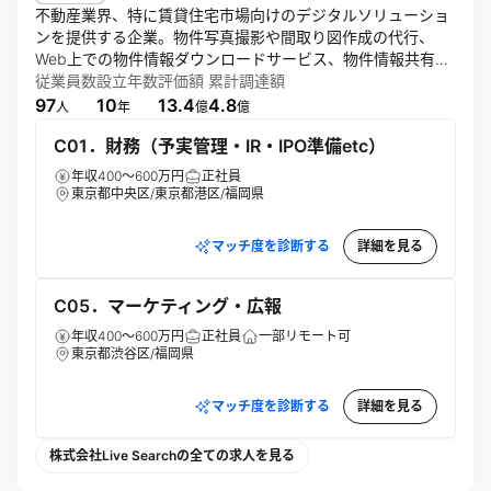
不動産業界、特に賃貸住宅市場向けのデジタルソリューショ
ンを提供する企業。物件写真撮影や間取り図作成の代行、
Web上での物件情報ダウンロードサービス、物件情報共有ア
プリ、空室一覧管理ツールなどを展開。クラウド型サービス
従業員数
設立年数
評価額
累計調達額
を中心に、業界のデジタル化と業務効率化を促進し、正確な
97
10
13.4
4.8
人
年
億
億
不動産情報へのアクセス改善を目指す。
C01．財務（予実管理・IR・IPO準備etc）
年収400～600万円
正社員
東京都中央区/東京都港区/福岡県
マッチ度を診断する
詳細を見る
C05．マーケティング・広報
年収400～600万円
正社員
一部リモート可
東京都渋谷区/福岡県
マッチ度を診断する
詳細を見る
株式会社Live Searchの全ての求人を見る