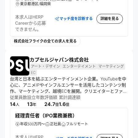
東京都港区/福岡県
本求人はHERP
マッチ度を診断する
詳細を見る
Careerから応募
できません。
株式会社フライクの全ての求人を見る
カプセルジャパン株式会社
アート・デザイン
エンターテイメント
マーケティング
EC
台湾と日本を結ぶエンターテインメント企業。YouTubeを中
心に、アニメIPやインフルエンサーを活用したコンテンツ制
作、マーケティング、越境ECを展開。クリエイターとファン
を繋ぐプラットフォームを構築し、多言語でのグローバル展
従業員数
設立年数
評価額
累計調達額
開を図る。オンライン・オフラインを融合させた新たなビジ
14
13
24.7
1.6
人
年
億
億
ネスモデルを創出している。
経理責任者（IPO業務兼務）
年収500万円～
正社員
フルリモート
本求人はHERP