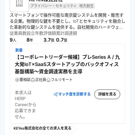
プライバシー・セキュリティ
地方創生
スマートフォンで操作可能な南京錠システムを開発・販売す
る企業。物理的な鍵を不要とし、IoTとセキュリティを融合し
た革新的な鍵システムを提供する。自社開発のハードウェア
とソフトウェアを組み合わせ、業界特化型のスマートキー管
従業員数
設立年数
評価額
累計調達額
理サービスを展開。大手企業や自治体との連携を通じ、事業
9
8
3.7
0.7
人
年
億
億
拡大を図る。
新着
【コーポレートリーダー候補】プレSeries A / 九
大発IoT×SaaSスタートアップのバックオフィス
基盤構築〜資金調達実務を主導
要相談
正社員
フルリモート
本求人は
マッチ度を診断する
詳細を見る
HERP
Careerから
応募できま
せん。
KEYes株式会社の全ての求人を見る