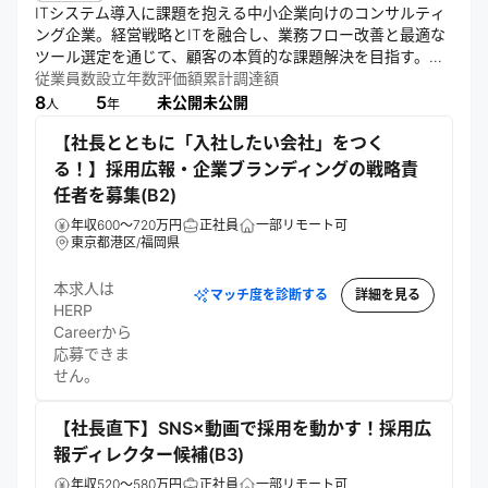
ITシステム導入に課題を抱える中小企業向けのコンサルティ
ング企業。経営戦略とITを融合し、業務フロー改善と最適な
ツール選定を通じて、顧客の本質的な課題解決を目指す。
SalesforceやBoxなどの導入支援も行い、中立的な立場で複
従業員数
設立年数
評価額
累計調達額
数ツールを組み合わせた効果的な仕組みを提案する。
8
5
未公開
未公開
人
年
【社長とともに「入社したい会社」をつく
る！】採用広報・企業ブランディングの戦略責
任者を募集(B2)
年収600～720万円
正社員
一部リモート可
東京都港区/福岡県
本求人は
マッチ度を診断する
詳細を見る
HERP
Careerから
応募できま
せん。
【社長直下】SNS×動画で採用を動かす！採用広
報ディレクター候補(B3)
年収520～580万円
正社員
一部リモート可