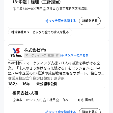
18-中途｜経理（主計担当）
年収540～900万円
正社員
東京都新宿区/福岡県
マッチ度を診断する
詳細を見る
株式会社キュービックの全ての求人を見る
株式会社Y's
マーケティング
B2B
IT
メンバーの声あり
Web制作・マーケティング支援・IT人材派遣を手がける企
業。「未来のきっかけを与え続ける」をミッションに、中
堅・中小企業のDX推進や成長戦略実現をサポート。独自の教
育プログラム「WEBMASTERS」を通じて未経験者をIT人材
従業員数
設立年数
評価額
累計調達額
へ育成する実績を持つ。
182
16
未公開
未公開
人
年
福岡支社-人事
年収360～780万円
正社員
一部リモート可
福岡県
マッチ度を診断する
詳細を見る