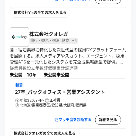
株式会社Y'sの全ての求人を見る
株式会社クオレガ
旅行・観光・宿泊
飲食
HR
食・宿泊業界に特化した次世代型の採用DXプラットフォーム
を展開する。求人メディアやスカウト、エージェント、採用
管理ATSを一元化したシステムを完全成果報酬型で提供。内
製開発による迅速なシステム更新に加え、独自のAI求人マッ
従業員数
設立年数
評価額
累計調達額
チングにより高い採用精度を誇る。飲食・ホテル産業の業務
10
未公開
未公開
未公開
年
効率化と地位向上を目指す。
新着
27卒_バックオフィス・営業アシスタント
年収320万円～
正社員
北海道/東京都港区/愛知県/大阪府/福岡県
マッチ度を診断する
詳細を見る
株式会社クオレガの全ての求人を見る