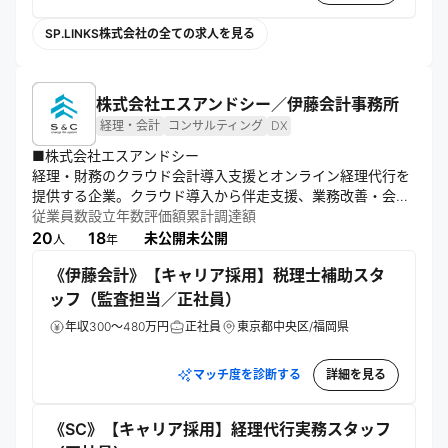
SP.LINKS株式会社の全ての求人を見る
株式会社エスアンドシー／伊藤会計事務所
経理・会計
コンサルティング
DX
■株式会社エスアンドシー

経理・財務のクラウド会計導入支援とオンライン経理代行を
提供する企業。クラウド導入から伴走支援、業務改善・会計
講座まで一貫対応し、中小企業の経理効率化と見える化を実
従業員数
設立年数
評価額
累計調達額
現する。シェアオフィス事業も展開。

20
18
未公開
未公開
人
年
《伊藤会計》【キャリア採用】税理士補助スタ
■伊藤会計事務所

税務顧問や財務コンサルを通じ企業の成長に寄与する会計事
ッフ（監査担当／正社員）
務所。適正な税務申告に加え、クラウド会計活用による数値
年収300～480万円
正社員
東京都中央区/福岡県
の見える化・早期化を支援し、相続対策など個別ニーズにも
対応する。
マッチ度を診断する
詳細を見る
《SC》【キャリア採用】経理代行実務スタッフ