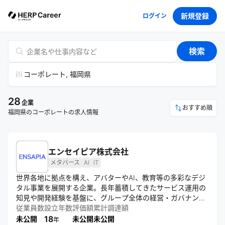
新規登録
ログイン
検索
コーポレート, 福岡県
28
企業
おすすめ順
福岡県のコーポレートの求人情報
エンセイピア株式会社
メタバース
AI
IT
世界各地に拠点を構え、アバターやAI、教育等の多彩なデジ
タル事業を展開する企業。長年蓄積してきたサービス運用の
知見や開発経験を基盤に、グループ全体の経営・ガバナンス
や戦略的意思決定を担う。誰もが自分らしく過ごすことので
従業員数
設立年数
評価額
累計調達額
きる新たな居場所をデジタル空間に拡げるトップランナーを
18
未公開
未公開
未公開
年