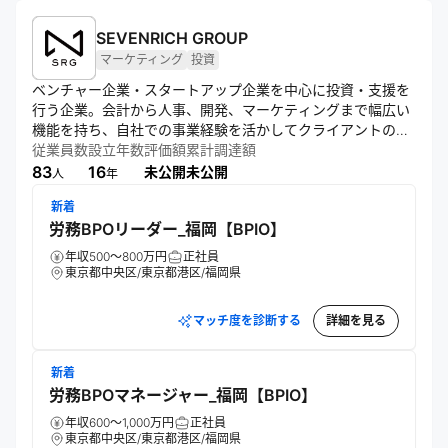
SEVENRICH GROUP
マーケティング
投資
ベンチャー企業・スタートアップ企業を中心に投資・支援を
行う企業。会計から人事、開発、マーケティングまで幅広い
機能を持ち、自社での事業経験を活かしてクライアントの成
長をワンストップでサポート。800社超の支援実績を有し、
従業員数
設立年数
評価額
累計調達額
多様な業界に対応している。
83
16
未公開
未公開
人
年
新着
労務BPOリーダー_福岡【BPIO】
年収500～800万円
正社員
東京都中央区/東京都港区/福岡県
マッチ度を診断する
詳細を見る
新着
労務BPOマネージャー_福岡【BPIO】
年収600～1,000万円
正社員
東京都中央区/東京都港区/福岡県