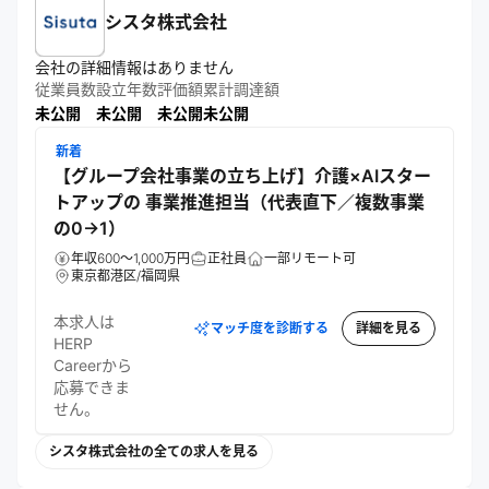
シスタ株式会社
会社の詳細情報はありません
従業員数
設立年数
評価額
累計調達額
未公開
未公開
未公開
未公開
新着
【グループ会社事業の立ち上げ】介護×AIスター
トアップの 事業推進担当（代表直下／複数事業
の0→1）
年収600～1,000万円
正社員
一部リモート可
東京都港区/福岡県
本求人は
マッチ度を診断する
詳細を見る
HERP
Careerから
応募できま
せん。
シスタ株式会社の全ての求人を見る