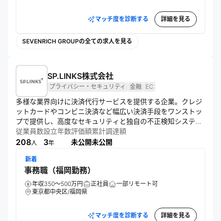
マッチ度を診断する
詳細を見る
SEVENRICH GROUPの全ての求人を見る
SP.LINKS株式会社
プライバシー・セキュリティ
金融
EC
多様な業界向けに決済代行サービスを提供する企業。クレジ
ットカードやコンビニ決済など幅広い決済手段をワンストッ
プで提供し、高度なセキュリティと独自の不正検知システム
を実装。ECカートとの連携や24時間365日の安定稼働によ
従業員数
設立年数
評価額
累計調達額
り、安全かつ効率的な決済環境を実現。キャッシュレス社会
208
3
未公開
未公開
人
年
の推進と決済イノベーションに貢献する。
新着
事務職（福岡勤務）
年収350～500万円
正社員
一部リモート可
東京都中央区/福岡県
マッチ度を診断する
詳細を見る