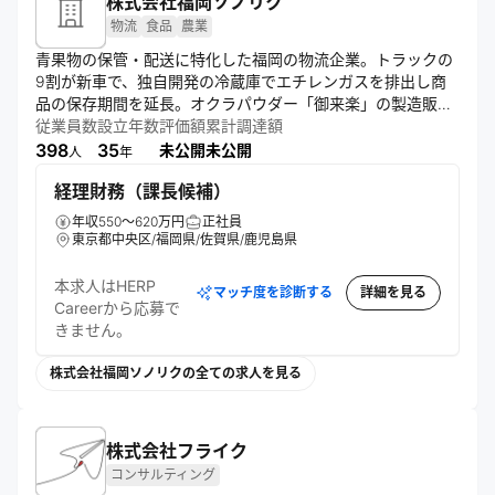
株式会社福岡ソノリク
物流
食品
農業
青果物の保管・配送に特化した福岡の物流企業。トラックの
9割が新車で、独自開発の冷蔵庫でエチレンガスを排出し商
品の保存期間を延長。オクラパウダー「御来楽」の製造販売
も手がけ、農家との連携を重視した事業展開を行う。徹底し
従業員数
設立年数
評価額
累計調達額
398
35
未公開
未公開
人
年
経理財務（課長候補）
年収550～620万円
正社員
東京都中央区/福岡県/佐賀県/鹿児島県
本求人はHERP
マッチ度を診断する
詳細を見る
Careerから応募で
きません。
株式会社福岡ソノリクの全ての求人を見る
株式会社フライク
コンサルティング