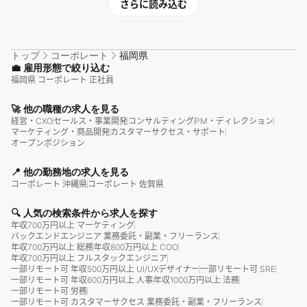
さらに読み込む
トップ
コーポレート
福岡県
💼 雇用形態で絞り込む
福岡県 コーポレート 正社員
🚀 他の職種の求人を見る
経営・CXO
セールス・事業開発
コンサルティング
PM・ディレクション
マーケティング・商品開発
カスタマーサクセス・サポート
オープンポジション
📍 他の勤務地の求人を見る
コーポレート 沖縄県
コーポレート 佐賀県
🔍 人気の検索条件から求人を探す
年収700万円以上 マーケティング
バックエンドエンジニア 業務委託・副業・フリーランス
年収700万円以上 総務
年収800万円以上 COO
年収700万円以上 フルスタックエンジニア
一部リモート可 年収500万円以上 UI/UXデザイナー
一部リモート可 SRE
一部リモート可 年収600万円以上 人事
年収1000万円以上 法務
一部リモート可 労務
一部リモート可 カスタマーサクセス 業務委託・副業・フリーランス