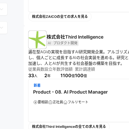
株式会社ZAICOの全ての求人を見る
株式会社Third Intelligence
AI
プロダクト開発
遍在型AGIの実現を目指すAI研究開発企業。アルゴリ
し、個人ごとに成長するAIの社会実装を進める。研究
加速し、人とAIが共生する社会基盤の構築を目指す。
従業員数
設立年数
評価額
累計調達額
33
2
1100
100
人
年
億
億
新着
Product - 08. AI Product Manager
要相談
正社員
フルリモート
株式会社Third Intelligenceの全ての求人を見る