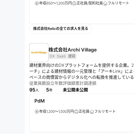
年収650～1,200万円
正社員/契約社員
フルリモート
株式会社Relicの全ての求人を見る
株式会社Archi Village
DX
SaaS
建設
建材業界向けのDXプラットフォームを提供する企業。20
ーチ」による建材情報の一元管理と「アーキLink」に
ベースの商慣習からデジタル化への転換を推進している
従業員数
設立年数
評価額
累計調達額
95
5
未公開
未公開
人
年
PdM
年収1,200～1,500万円
正社員
フルリモート