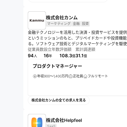
株式会社カンム
マーケティング
金融
投資
金融テクノロジーを活用した決済・投資サービスを提供
というミッションのもと、プリペイドカードや投資機能
る。ソフトウェア技術とデジタルマーケティングを駆使
大を図っている。
従業員数
設立年数
評価額
累計調達額
94
16
108.3
31.1
人
年
億
億
プロダクトマネージャー
年収900～1,400万円
正社員
フルリモート
株式会社カンムの全ての求人を見る
株式会社Helpfeel
SaaS