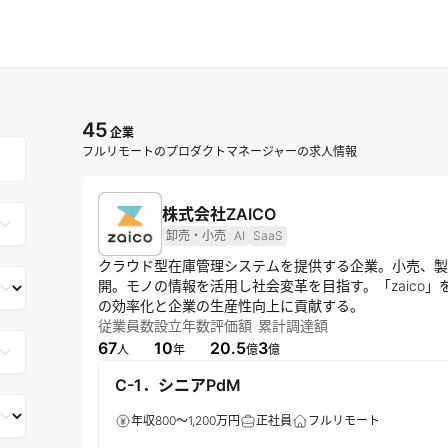
45
企業
フルリモートのプロダクトマネージャーの求人情報
株式会社ZAICO
卸売・小売
AI
SaaS
クラウド型在庫管理システムを提供する企業。小売、製
開。モノの情報を活用し社会変革を目指す。「zaico」
の効率化と企業の生産性向上に貢献する。
従業員数
設立年数
評価額
累計調達額
67
10
20.5
3
人
年
億
億
C-1．シニアPdM
年収800～1,200万円
正社員
フルリモート