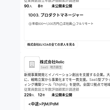
従業員数
設立年数
評価額
累計調達額
90
8
未公開
未公開
人
年
1D03. プロダクトマネージャー
年収600～1,300万円
正社員
フルリモート
株式会社ELYZAの全ての求人を見る
株式会社Relic
SaaS
地方創生
新規事業開発とイノベーション創出を支援する企業。大
に、戦略立案から事業化までを一貫支援。SaaS型プラット
ィング構築ツール「ENjiNE」を提供。全国12拠点で
を目指す。
従業員数
設立年数
評価額
累計調達額
229
12
未公開
未公開
人
年
<中途>PjM/PdM