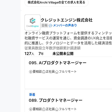
株式会社Archi Villageの全ての求人を見る
クレジットエンジン株式会社
金融
メンバーの声あり
オンライン融資プラットフォームを提供するフィンテッ
社融資サービスの運営を通じ、資金調達のUX向上を目
的に推進し、テクノロジーとデータを活用した経済活性
従業員数
設立年数
評価額
累計調達額
127
7
未公開
未公開
人
年
095. AIプロダクトマネージャー
要相談
正社員
フルリモート
新着
089. プロダクトマネージャー
要相談
正社員
フルリモート