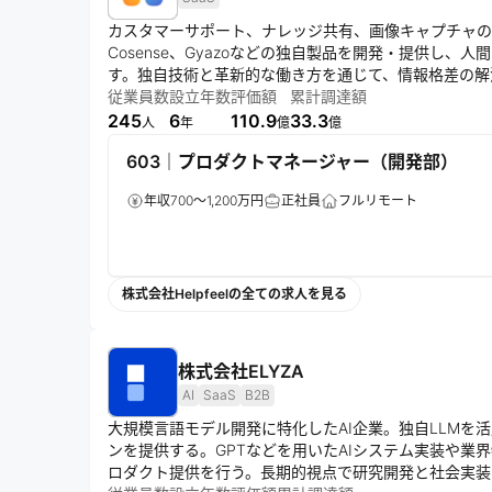
カスタマーサポート、ナレッジ共有、画像キャプチャの領域
Cosense、Gyazoなどの独自製品を開発・提供し
す。独自技術と革新的な働き方を通じて、情報格差の解
従業員数
設立年数
評価額
累計調達額
245
6
110.9
33.3
人
年
億
億
603｜プロダクトマネージャー（開発部）
年収700～1,200万円
正社員
フルリモート
株式会社Helpfeelの全ての求人を見る
株式会社ELYZA
AI
SaaS
B2B
大規模言語モデル開発に特化したAI企業。独自LLMを
ンを提供する。GPTなどを用いたAIシステム実装や業界
ロダクト提供を行う。長期的視点で研究開発と社会実装