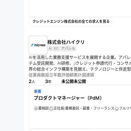
クレジットエンジン株式会社の全ての求人を見る
株式会社ハイクリ
AI
EC
アパレル
AIを活用した業務支援サービスを展開する企業。アパレ
テム受託開発、AI研修、Jクレジット申請代行・コンサ
界の総合インフラ構築を見据え、テクノロジーと伴走型
創出を支える。
従業員数
設立年数
評価額
累計調達額
2
3
未公開
未公開
人
年
新着
プロダクトマネージャー（PdM）
要相談
正社員/業務委託・副業・フリーランス
フルリ