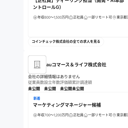
【正社員】ディーリング担当（開発・AI本部
ントロールG）
年収600～1,500万円
正社員
一部リモート可
東京都
コインチェック株式会社の全ての求人を見る
auコマース＆ライフ株式会社
会社の詳細情報はありません
従業員数
設立年数
評価額
累計調達額
未公開
未公開
未公開
未公開
新着
マーケティングマネージャー候補
年収700～1,200万円
正社員
一部リモート可
東京都