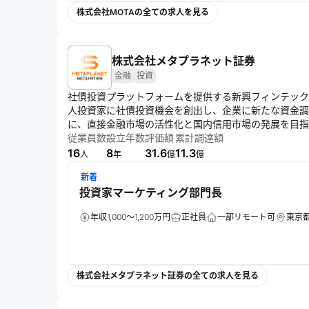
株式会社MOTAの全ての求人を見る
株式会社メタプラネット証券
金融
投資
社債投資プラットフォームを提供する新興フィンテック
人投資家に社債投資機会を創出し、企業に新たな資金調
に、直接金融市場の活性化と国内信用市場の発展を目指
従業員数
設立年数
評価額
累計調達額
16
8
31.6
11.3
人
年
億
億
新着
投資家マーケティング部門長
年収1,000～1,200万円
正社員
一部リモート可
東京
株式会社メタプラネット証券の全ての求人を見る