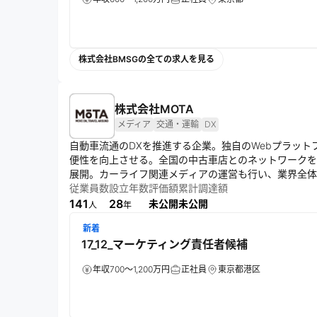
株式会社BMSGの全ての求人を見る
株式会社MOTA
メディア
交通・運輸
DX
自動車流通のDXを推進する企業。独自のWebプラッ
便性を向上させる。全国の中古車店とのネットワークを
展開。カーライフ関連メディアの運営も行い、業界全体
従業員数
設立年数
評価額
累計調達額
141
28
未公開
未公開
人
年
新着
17_12_マーケティング責任者候補
年収700～1,200万円
正社員
東京都港区