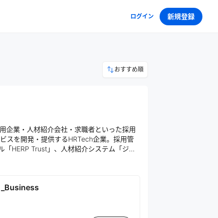
新規登録
ログイン
おすすめ順
用企業・人材紹介会社・求職者といった採用
スを開発・提供するHRTech企業。採用管
「HERP Trust」、人材紹介システム「ジョ
チングの実現を目指している。
siness