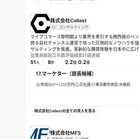
株式会社Cellest
EC
コンサルティング
ライブコマース黎明期より業界を牽引する関西発のベン
誇る自社チャンネル運営で培った圧倒的なノウハウを強
サルティングを推進。革新的な購買体験を日本中に広げ
の実現を目指す。
従業員数
設立年数
評価額
累計調達額
51
8
2.2
0.2
人
年
億
億
17.マーケター（部長候補）
年収900～1,200万円
正社員
東京都中央区/大阪府
株式会社Cellestの全ての求人を見る
株式会社MFS