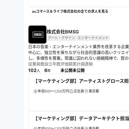
auコマース＆ライフ株式会社の全ての求人を見る
株式会社BMSG
アート・デザイン
エンターテイメント
日本の音楽・エンターテインメント業界を改革する企業
中心に、独立性を保ちながら社会的意識の高いクリエイ
し、多様性を尊重。常識に囚われない挑戦精神で、質の
エンターテインメントを世界に発信する。
従業員数
設立年数
評価額
累計調達額
102
6
未公開
未公開
人
年
【マーケティング部】アーティストグロース担当
年収600～1,200万円
正社員
東京都
【マーケティング部】データアーキテクト担
年収600～1,200万円
正社員
東京都