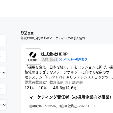
92
企業
年収1200万円以上のマーケティングの求人情報
株式会社HERP
人材
SaaS
メンバーの声あり
「採用を変え、日本を強く。」をミッションに掲げ、採
領域のさまざまなステークホルダーに向けて複数のサービ
理システム「HERP Hire」やリファレンスチェックツール
ブミル」などの提供を通じて、企業と人材の最適なマッ
従業員数
設立年数
評価額
累計調達額
121
10
49.6
12.6
人
年
億
億
マーケティング責任者（@採用企業向け事業）_Bu
年収870～1,350万円
正社員
フルリモート