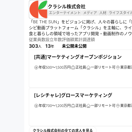
クラシル株式会社
エンターテイメント
メディア
人材
ライフスタイ
「BE THE SUN」をビジョンに掲げ、人々の暮らしに
シピ動画プラットフォーム「クラシル」を主軸に、ライフ
食と暮らしの領域で培ったアプリ開発・動画制作のノウ
タメ・人材領域にも進出。常に多角的な事業展開で、社
従業員数
設立年数
評価額
累計調達額
303
13
未公開
未公開
人
年
[共通]マーケティングオープンポジション
年収500～1,500万円
正社員
一部リモート可
東京都
[レシチャレ]グロースマーケティング
年収700～1,200万円
正社員
一部リモート可
東京都
クラシル株式会社の全ての求人を見る