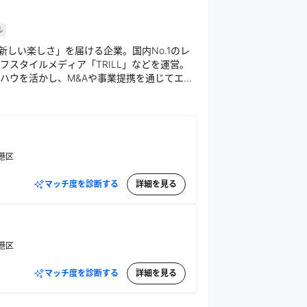
ル
「新しい楽しさ」を届ける企業。国内No.1のレ
スタイルメディア「TRILL」などを運営。
ハウを活かし、M&Aや事業提携を通じてエン
会を明るく照らすサービスを創造し続ける。
港区
マッチ度を診断する
詳細を見る
港区
マッチ度を診断する
詳細を見る