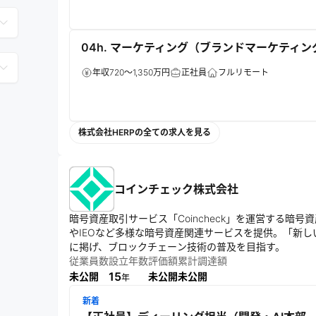
04h. マーケティング（ブランドマーケティング責
年収720～1,350万円
正社員
フルリモート
株式会社HERPの全ての求人を見る
コインチェック株式会社
暗号資産取引サービス「Coincheck」を運営する暗号
やIEOなど多様な暗号資産関連サービスを提供。「新
従業員数
設立年数
評価額
累計調達額
15
未公開
未公開
未公開
年
新着