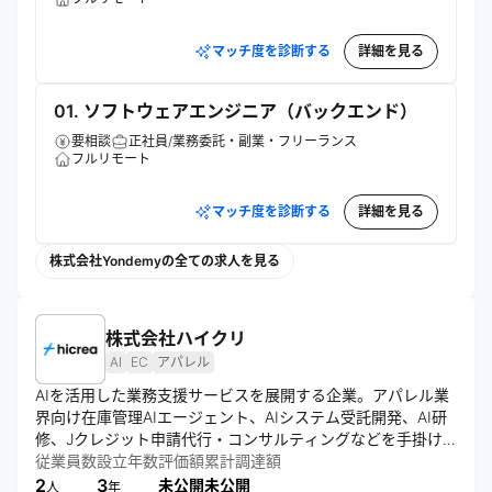
マッチ度を診断する
詳細を見る
01. ソフトウェアエンジニア（バックエンド）
要相談
正社員/業務委託・副業・フリーランス
フルリモート
マッチ度を診断する
詳細を見る
株式会社Yondemyの全ての求人を見る
株式会社ハイクリ
AI
EC
アパレル
AIを活用した業務支援サービスを展開する企業。アパレル業
界向け在庫管理AIエージェント、AIシステム受託開発、AI研
修、Jクレジット申請代行・コンサルティングなどを手掛け
る。アパレル・EC業界の総合インフラ構築を見据え、テクノ
従業員数
設立年数
評価額
累計調達額
ロジーと伴走型支援を組み合わせて企業の業務高度化と成果
2
3
未公開
未公開
人
年