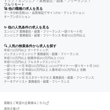
トップ
エンジニア
業務委託・副業・フリーランス
フルリモート
🚀 他の職種の求人を見る
データ分析活用
QA・品質保証
デザイン
PM・ディレクション
オープンポジション
✨ 他の人気条件の求人を見る
エンジニア 業務委託・副業・フリーランス 一部リモート可
エンジニア 業務委託・副業・フリーランス 年収1000万円以上
🔍 人気の検索条件から求人を探す
年収700万円以上 マーケティング
バックエンドエンジニア 業務委託・副業・フリーランス
年収700万円以上 総務
年収800万円以上 COO
年収700万円以上 フルスタックエンジニア
一部リモート可 年収500万円以上 UI/UXデザイナー
一部リモート可 SRE
一部リモート可 年収600万円以上 人事
年収1000万円以上 法務
一部リモート可 労務
一部リモート可 カスタマーサクセス 業務委託・副業・フリーランス
データアナリスト 業務委託・副業・フリーランス
掲載をご希望の企業様はこちら
運営企業