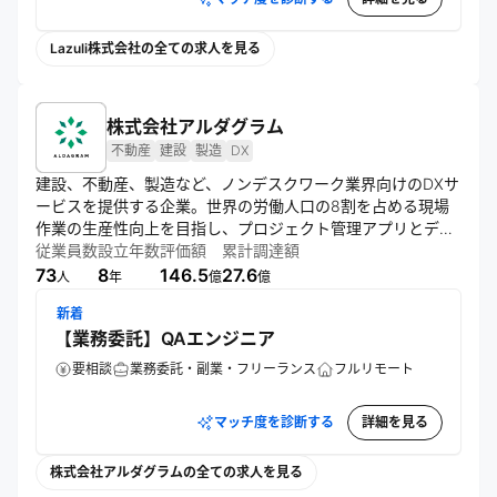
Lazuli株式会社の全ての求人を見る
株式会社アルダグラム
不動産
建設
製造
DX
建設、不動産、製造など、ノンデスクワーク業界向けのDXサ
ービスを提供する企業。世界の労働人口の8割を占める現場
作業の生産性向上を目指し、プロジェクト管理アプリとデジ
タル帳票アプリを開発。70か国以上、4万社以上に導入さ
従業員数
設立年数
評価額
累計調達額
れ、東京とバンコクを拠点に事業を展開している。
73
8
146.5
27.6
人
年
億
億
新着
【業務委託】QAエンジニア
要相談
業務委託・副業・フリーランス
フルリモート
マッチ度を診断する
詳細を見る
株式会社アルダグラムの全ての求人を見る