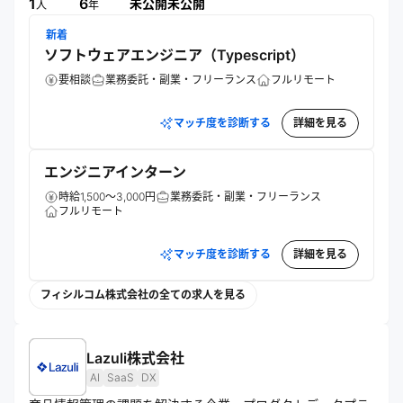
活用。技術情報の積極的な発信も行う。
1
6
未公開
未公開
人
年
新着
ソフトウェアエンジニア（Typescript）
要相談
業務委託・副業・フリーランス
フルリモート
マッチ度を診断する
詳細を見る
エンジニアインターン
時給1,500～3,000円
業務委託・副業・フリーランス
フルリモート
マッチ度を診断する
詳細を見る
フィシルコム株式会社の全ての求人を見る
Lazuli株式会社
AI
SaaS
DX