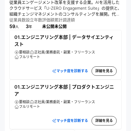
従業員エンゲージメント改革を支援する企業。AIを活用した
クラウドサービス「U-ZERO Engagement Suite」の提供と、
組織チェンジマネジメントのコンサルティングを展開。代表
の三村真宗は前職のコンカーで「働きがいのある会社ランキ
従業員数
設立年数
評価額
累計調達額
ング」7年連続1位を達成した実績を持ち、その知見を活かし
59
3
未公開
未公開
人
年
01.エンジニアリング本部 | データサイエンティ
スト
要相談
正社員/業務委託・副業・フリーランス
フルリモート
マッチ度を診断する
詳細を見る
01.エンジニアリング本部 | プロダクトエンジニ
ア
要相談
正社員/業務委託・副業・フリーランス
フルリモート
マッチ度を診断する
詳細を見る