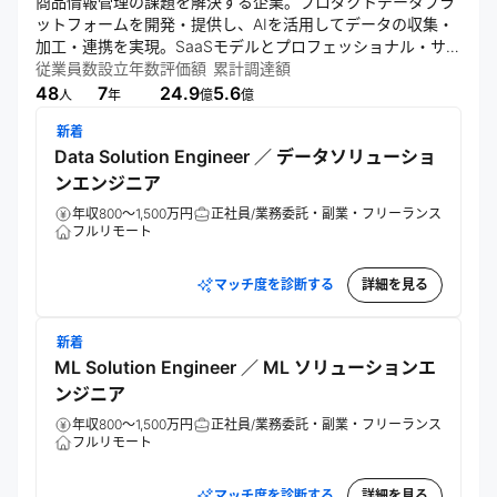
商品情報管理の課題を解決する企業。プロダクトデータプラ
ットフォームを開発・提供し、AIを活用してデータの収集・
加工・連携を実現。SaaSモデルとプロフェッショナル・サー
ビスを組み合わせ、顧客ニーズに対応。大手IT企業との提携
従業員数
設立年数
評価額
累計調達額
で技術・事業面での協業を推進し、企業のデジタル化を促進
48
7
24.9
5.6
人
年
億
億
する。
新着
Data Solution Engineer ／ データソリューショ
ンエンジニア
年収800～1,500万円
正社員/業務委託・副業・フリーランス
フルリモート
マッチ度を診断する
詳細を見る
新着
ML Solution Engineer ／ ML ソリューションエ
ンジニア
年収800～1,500万円
正社員/業務委託・副業・フリーランス
フルリモート
マッチ度を診断する
詳細を見る