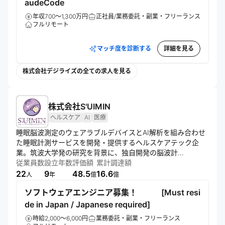
audeCode
年収700～1,300万円
正社員/業務委託・副業・フリーランス
フルリモート
マッチ度を診断する
詳細を見る
株式会社デジライズの全ての求人を見る
株式会社S'UIMIN
ヘルスケア
AI
医療
睡眠脳波測定のウェアラブルデバイスとAI解析を組み合わせ
た睡眠計測サービスを開発・提供するヘルスケアテック企
業。筑波大学発の研究を背景に、独自開発の脳波計
「InSomnograf®」により在宅での高精度な睡眠測定を可能
従業員数
設立年数
評価額
累計調達額
にし、睡眠状態の可視化・解析を通じて健康管理や予防医療
22
9
48.5
16.6
人
年
億
億
への貢献を目指す。健診施設や企業と連携し、睡眠データの
ソフトウェアエンジニア募集！ [Must resi
利活用や医療・研究用途での導入、共同研究にも取り組んで
いる。
de in Japan / Japanese required]
時給2,000～6,000円
業務委託・副業・フリーランス