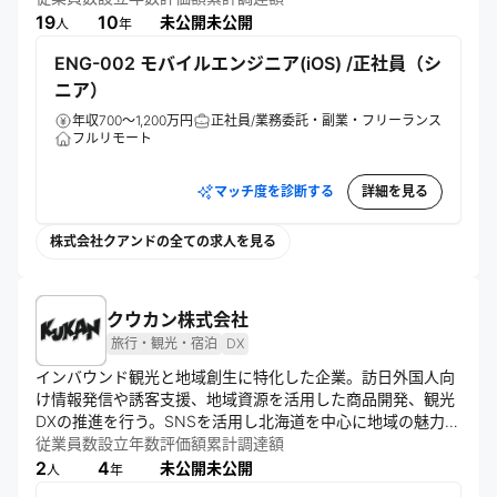
じ、現場のリモートワーク課題解決に取り組む。
19
10
未公開
未公開
人
年
ENG-002 モバイルエンジニア(iOS) /正社員（シ
ニア）
年収700～1,200万円
正社員/業務委託・副業・フリーランス
フルリモート
マッチ度を診断する
詳細を見る
株式会社クアンドの全ての求人を見る
クウカン株式会社
旅行・観光・宿泊
DX
インバウンド観光と地域創生に特化した企業。訪日外国人向
け情報発信や誘客支援、地域資源を活用した商品開発、観光
DXの推進を行う。SNSを活用し北海道を中心に地域の魅力を
発信。民泊・別荘運営や観光プロジェクトマネジメントも手
従業員数
設立年数
評価額
累計調達額
掛け、持続可能な観光資産の創出と地域経済の発展に貢献す
2
4
未公開
未公開
人
年
る。