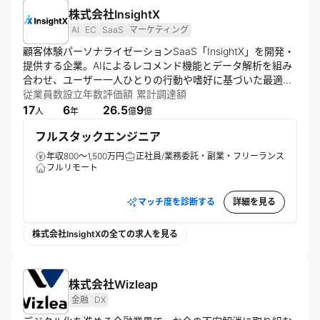
株式会社InsightX
AI
EC
SaaS
マーケティング
顧客体験パーソナライゼーションSaaS「InsightX」を開発・
提供する企業。AIによるレコメンド機能とデータ解析を組み
合わせ、ユーザー一人ひとりの行動や嗜好に基づいた最適な
体験を自動生成する。ECやサービス業を中心に、購買・閲覧
従業員数
設立年数
評価額
累計調達額
体験を高度化し、顧客満足度やLTV向上に貢献。データとテ
17
6
26.5
9
人
年
億
億
クノロジーを通じて、企業と顧客が継続的に価値を共有でき
フルスタックエンジニア
る仕組みを創出している。
年収800～1,500万円
正社員/業務委託・副業・フリーランス
フルリモート
マッチ度を診断する
詳細を見る
株式会社InsightXの全ての求人を見る
株式会社Wizleap
金融
DX