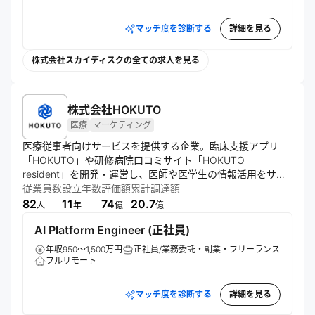
マッチ度を診断する
詳細を見る
株式会社スカイディスクの全ての求人を見る
株式会社HOKUTO
医療
マーケティング
医療従事者向けサービスを提供する企業。臨床支援アプリ
「HOKUTO」や研修病院口コミサイト「HOKUTO 
resident」を開発・運営し、医師や医学生の情報活用をサポ
ート。製薬企業向けにデジタルマーケティング支援も展開。
従業員数
設立年数
評価額
累計調達額
医療従事者の負担軽減とアウトカム向上を通じ、より多くの
82
11
74
20.7
人
年
億
億
患者を救える世界の実現を目指す。
AI Platform Engineer (正社員)
年収950～1,500万円
正社員/業務委託・副業・フリーランス
フルリモート
マッチ度を診断する
詳細を見る