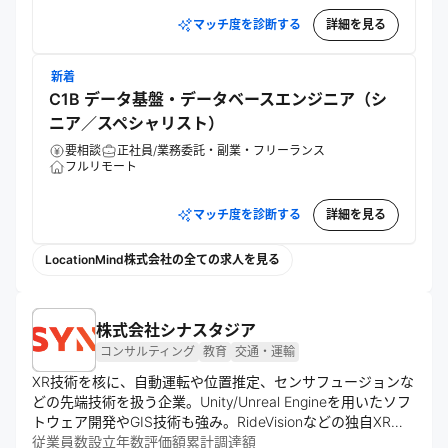
マッチ度を診断する
詳細を見る
新着
C1B データ基盤・データベースエンジニア（シ
ニア／スペシャリスト）
要相談
正社員/業務委託・副業・フリーランス
フルリモート
マッチ度を診断する
詳細を見る
LocationMind株式会社の全ての求人を見る
株式会社シナスタジア
コンサルティング
教育
交通・運輸
XR技術を核に、自動運転や位置推定、センサフュージョンな
どの先端技術を扱う企業。Unity/Unreal Engineを用いたソフ
トウェア開発やGIS技術も強み。RideVisionなどの独自XR技
術を開発し、移動体験の付加価値向上を目指す。技術コンサ
従業員数
設立年数
評価額
累計調達額