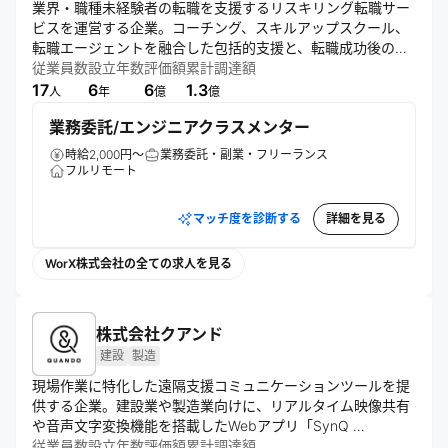
業界・職種未経験者の転職を支援するリスキリング転職サー
ビスを運営する企業。コーチング、スキルアップスクール、
転職エージェントを融合した包括的支援と、転職成功後の後
払い型モデルを提供。AIキャリア支援や転職者コミュニティ
従業員数
設立年数
評価額
累計調達額
も展開し、誰もが自由にキャリアを選択できる社会の実現を
17
6
6
1.3
人
年
億
億
業務委託/エンジニアクラスメンター
時給2,000円～
業務委託・副業・フリーランス
フルリモート
マッチ度を診断する
詳細を見る
WorX株式会社の全ての求人を見る
株式会社クアンド
建設
製造
現場作業に特化した遠隔支援コミュニケーションツールを提
供する企業。建設業や製造業向けに、リアルタイム映像共有
や音声文字変換機能を搭載したWebアプリ「SynQ 
Remote」を開発。導入提案やサポート、認知拡大活動を通
従業員数
設立年数
評価額
累計調達額