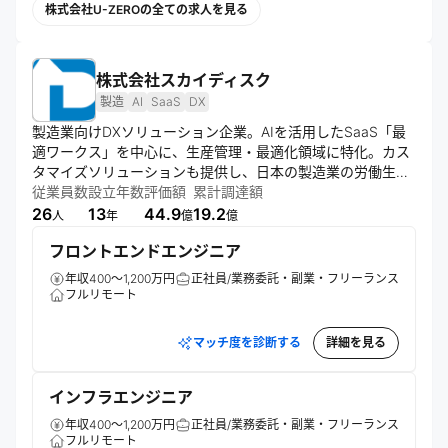
株式会社U-ZEROの全ての求人を見る
株式会社スカイディスク
製造
AI
SaaS
DX
製造業向けDXソリューション企業。AIを活用したSaaS「最
適ワークス」を中心に、生産管理・最適化領域に特化。カス
タマイズソリューションも提供し、日本の製造業の労働生産
性向上を目指す。スモールスタートとPDCAを重視した導入
従業員数
設立年数
評価額
累計調達額
で、クライアントのDX推進を支援する。
26
13
44.9
19.2
人
年
億
億
フロントエンドエンジニア
年収400～1,200万円
正社員/業務委託・副業・フリーランス
フルリモート
マッチ度を診断する
詳細を見る
インフラエンジニア
年収400～1,200万円
正社員/業務委託・副業・フリーランス
フルリモート