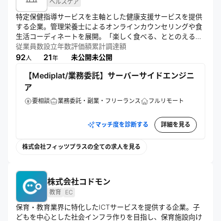
ヘルスケア
特定保健指導サービスを主軸とした健康支援サービスを提供
する企業。管理栄養士によるオンラインカウンセリングや食
生活コーディネートを展開。「楽しく食べる、ととのえる」
をミッションに、持続可能な健康習慣の確立を支援し、ウェ
従業員数
設立年数
評価額
累計調達額
ルネス社会の実現を目指す。
92
21
未公開
未公開
人
年
【Mediplat/業務委託】サーバーサイドエンジニ
ア
要相談
業務委託・副業・フリーランス
フルリモート
マッチ度を診断する
詳細を見る
株式会社フィッツプラスの全ての求人を見る
株式会社コドモン
教育
EC
保育・教育業界に特化したICTサービスを提供する企業。子
どもを中心とした社会インフラ作りを目指し、保育施設向け