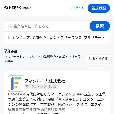
新規登録
ログイン
検索
エンジニア, 業務委託・副業・フリーランス, フルリモート
73
企業
フルリモートのエンジニアの業務委託・副業・フリーラン
おすすめ順
ス募集
フィシルコム株式会社
マーケティング
SaaS
Cookieless時代に対応したマーケティングSaaS企業。改正電
気通信事業法への対応と深層学習を活用したレコメンドエン
ジンの開発に注力。主力製品「NeX-Ray」を軸に、エクイテ
ィ・デットファイナンスで資金調達し、事業再構築補助金も
従業員数
設立年数
評価額
累計調達額