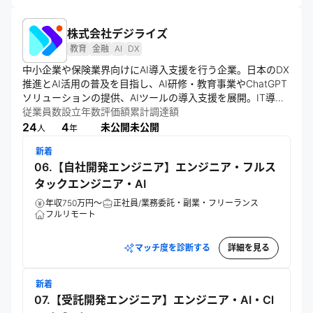
株式会社デジライズ
教育
金融
AI
DX
中小企業や保険業界向けにAI導入支援を行う企業。日本のDX
推進とAI活用の普及を目指し、AI研修・教育事業やChatGPT
ソリューションの提供、AIツールの導入支援を展開。IT導入
補助金の活用や、AIロケットなどのサービス提供を通じて、
従業員数
設立年数
評価額
累計調達額
幅広い業界のデジタル人材育成と企業のAI活用を支援してい
24
4
未公開
未公開
人
年
る。
新着
06.【自社開発エンジニア】エンジニア・フルス
タックエンジニア・AI
年収750万円～
正社員/業務委託・副業・フリーランス
フルリモート
マッチ度を診断する
詳細を見る
新着
07.【受託開発エンジニア】エンジニア・AI・Cl