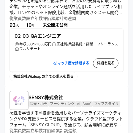
デジタル化を進める金融業界で、お金の不安解消に取り組む
企業。チャットやオンライン通話を活用したライフプラン相
談、LINEでのペット保険比較、金融機関向けシステム開発な
どを展開。フルリモートワークを採用し、ソフトウェアの力
従業員数
設立年数
評価額
累計調達額
でお金の意思決定をサポートする。
93
10
未公開
未公開
人
年
02_03_QAエンジニア
年収500～1,000万円
正社員/業務委託・副業・フリーランス
フルリモート
マッチ度を診断する
詳細を見る
株式会社Wizleapの全ての求人を見る
SENSY株式会社
卸売・小売
マーケティング
AI
SaaS
ライフスタイル
感性を学習するAI技術を活用したパーソナライズマーケティ
ングやDX支援サービスを提供する企業。クラウド型プラット
フォーム「SENSY CLOUD」を通じて、顧客理解に必要なデ
ータやAIモデルを提供し、企業のマーケティング活動や業務
従業員数
設立年数
評価額
累計調達額