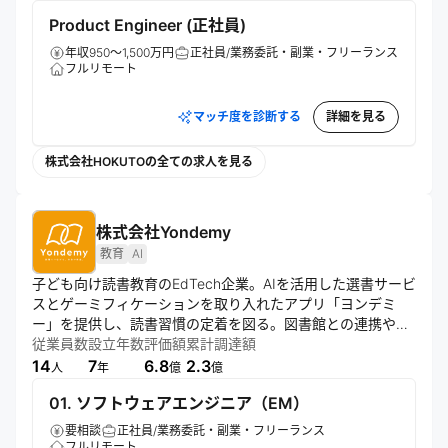
Product Engineer (正社員)
年収950～1,500万円
正社員/業務委託・副業・フリーランス
フルリモート
マッチ度を診断する
詳細を見る
株式会社HOKUTOの全ての求人を見る
株式会社Yondemy
教育
AI
子ども向け読書教育のEdTech企業。AIを活用した選書サービ
スとゲーミフィケーションを取り入れたアプリ「ヨンデミ
ー」を提供し、読書習慣の定着を図る。図書館との連携や月
額制モデルを採用。1億円の資金調達で機能拡充を進める。
従業員数
設立年数
評価額
累計調達額
14
7
6.8
2.3
人
年
億
億
01. ソフトウェアエンジニア（EM）
要相談
正社員/業務委託・副業・フリーランス
フルリモート