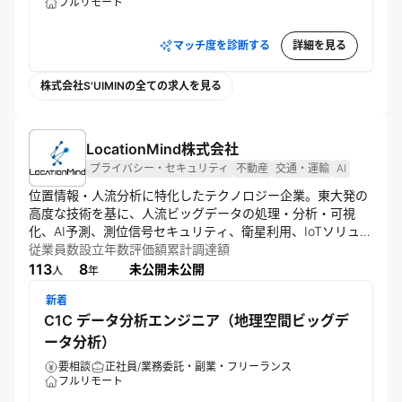
フルリモート
マッチ度を診断する
詳細を見る
株式会社S'UIMINの全ての求人を見る
LocationMind株式会社
プライバシー・セキュリティ
不動産
交通・運輸
AI
位置情報・人流分析に特化したテクノロジー企業。東大発の
高度な技術を基に、人流ビッグデータの処理・分析・可視
化、AI予測、測位信号セキュリティ、衛星利用、IoTソリュー
ションを提供。xPop等のサービスを通じ、国内外の不動産、
従業員数
設立年数
評価額
累計調達額
スマートシティ、交通分野で課題解決に貢献している。
113
8
未公開
未公開
人
年
新着
C1C データ分析エンジニア（地理空間ビッグデ
ータ分析）
要相談
正社員/業務委託・副業・フリーランス
フルリモート