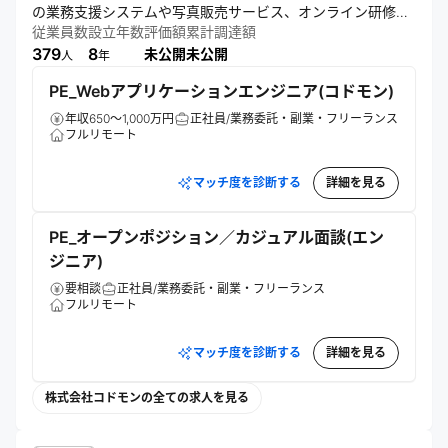
の業務支援システムや写真販売サービス、オンライン研修、
ECサイト、園児募集支援など、多角的なサービスを展開。保
従業員数
設立年数
評価額
累計調達額
育者の環境改善と保護者支援を通じて、子育て環境の向上に
379
8
未公開
未公開
人
年
貢献している。
PE_Webアプリケーションエンジニア(コドモン)
年収650～1,000万円
正社員/業務委託・副業・フリーランス
フルリモート
マッチ度を診断する
詳細を見る
PE_オープンポジション／カジュアル面談(エン
ジニア)
要相談
正社員/業務委託・副業・フリーランス
フルリモート
マッチ度を診断する
詳細を見る
株式会社コドモンの全ての求人を見る