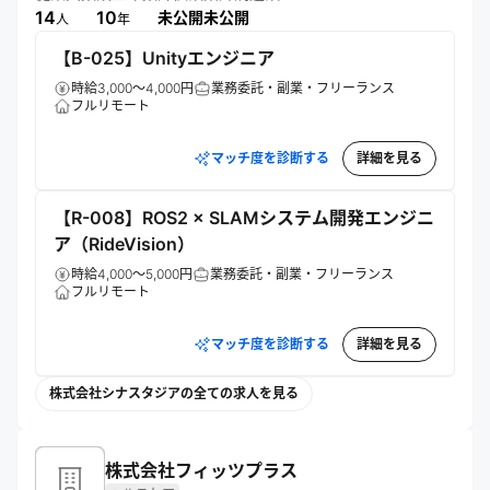
ルティングや受託開発、イベント運営も手掛け、教育分野へ
14
10
未公開
未公開
人
年
の貢献や国際展示会出展も積極的に行う。
【B-025】Unityエンジニア
時給3,000～4,000円
業務委託・副業・フリーランス
フルリモート
マッチ度を診断する
詳細を見る
【R-008】ROS2 × SLAMシステム開発エンジニ
ア（RideVision）
時給4,000～5,000円
業務委託・副業・フリーランス
フルリモート
マッチ度を診断する
詳細を見る
株式会社シナスタジアの全ての求人を見る
株式会社フィッツプラス