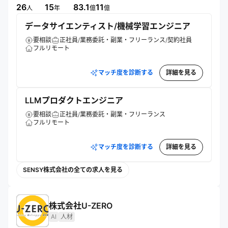
のデジタル化を支援。感性を学習・デジタル化する独自技術
26
15
83.1
11
人
年
億
億
を強みに、データを活用した意思決定と多様な価値観が共存
データサイエンティスト/機械学習エンジニア
する社会の実現に貢献している。
要相談
正社員/業務委託・副業・フリーランス/契約社員
フルリモート
マッチ度を診断する
詳細を見る
LLMプロダクトエンジニア
要相談
正社員/業務委託・副業・フリーランス
フルリモート
マッチ度を診断する
詳細を見る
SENSY株式会社の全ての求人を見る
株式会社U-ZERO
AI
人材