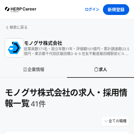
新規登録
ログイン
検索に戻る
モノグサ株式会社
従業員数
171
名
・
設立年数
11
年
・
評価額
101
億円
・
累計調達額
23.5
億円
・
東京都千代田区飯田橋3-8-5 住友不動産飯田橋駅前ビル 7
階
企業情報
求人
モノグサ株式会社の求人・採用情
報一覧
41
件
全ての職種