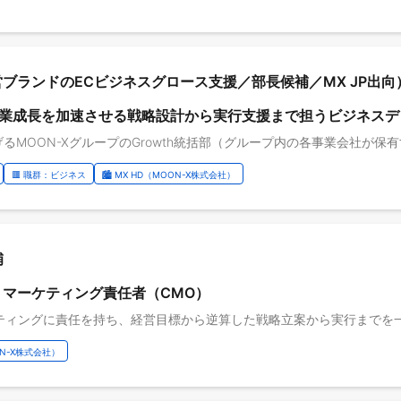
プ会社運営ブランドのECビジネスグロース支援／部長候補／MX JP出向
業成長を加速させる戦略設計から実行支援まで担うビジネスデ
🟥 職群：ビジネス
🏙️ MX HD（MOON-X株式会社）
補
担うマーケティング責任者（CMO）
OON-X株式会社）