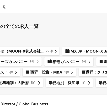
一覧
 の全ての求人一覧
🏙️ MX HD（MOON-X株式会社）
27件
ンローズカンパニー
🏙️ 猫壱カンパニー
🟥
3件
4件
ネス
🟥 職群：投資・M&A
🟥職群：クリ
15件
1件
勤務地別：大阪府
勤務地別：愛知県
勤務
5件
1件
rector / Global Business