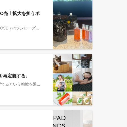
EC売上拡大を担うポ
■VALANROSEとは ￣￣￣￣￣￣￣￣￣￣￣￣ 2012年に大阪を拠点に、バラをイメージした自社ブランド「VALANROSE（バランローズ）」が誕生し、今年で14期を迎えました。 中でも「KUROクリームシャンプー」は、手軽に白髪ケアできる商品として好評を博し、定期購入のリピーターが増え続けている人気商品です。 ※情報バラエティー番組「Girls Happy Style（ガールズハッピースタイル）」でも、KUROクリームシャンプーが紹介されました！ぜひご覧ください。 https://youtu.be/FGplKD4YSJM 単品リピート通販モデルを活用しながらも、ECプラットフォームにて白髪染めランキング1位を獲得するなど飛躍的な成長を遂げています。 2024年12月には、共創型M&Aによって MOON-X株式会社と経営統合し、ヘルス＆ビューティケア領域のリーディングブランドを目指しており、急成長中です。 https://digitalpr.jp/r_detail.php?release_id=102880 ＜VALANROSE（バランローズ）ってどんなブランド？＞ https://note.com/moonx/n/ndf4757b21c1d?sub_rt=share_b ＜主な自社商品＞ ・「KURO」ただ染めるだけでなく「美しさ」にこだわる方へ。白髪染めクリームシャンプー ・「OYASUMI」活性炭配合で頭皮の皮脂汚れを吸着・洗浄でき、おやすみ前のシャンプーで簡単スカルプケア。 ・「ヘアエッセンスオイル」完全オーガニック栽培の高級アルバローズオイル配合のヘアオイル。 ■ポジション概要 ￣￣￣￣￣￣￣￣￣￣￣￣ 自社ブランドを展開するVALANROSEにて、ECモールを中心としたEC運営担当を募集します。 楽天・AmazonなどのECモール運営を中心に、売上分析・販促施策・商品ページ改善などを通じて、EC売上の拡大を担っていただくポジションです。 主力商品である「KUROクリームシャンプー」はECモールでもランキング上位を獲得するなど高い人気を誇っており、今後さらにEC事業を成長させていくための体制強化として募集しています。 モール運営経験を活かしながら、広告運用やデータ分析、販促企画などにも関わることができ、EC運営からマーケティング領域までスキルを広げていける環境です。 楽天・Amazonなどのモール経験者はもちろん、自社ECサイト運営の経験をお持ちの方も歓迎しています。 ■具体的な業務内容 ￣￣￣￣￣￣￣￣￣￣￣￣ 楽天・Amazon・YahooなどのECモールにおける売上最大化を目的とした運営をお任せします。 具体的には ・楽天 / Amazon / Yahoo / Qoo10などのモール運営 ・売上 / CVR / 広告効果の分析 ・モール広告の運用 / 改善 ・商品ページ / LP / バナー改善 ・セール / キャンペーン企画 ・広告代理店とのコミュニケーション ・競合調査 / 市場リサーチ また、自社ECサイトの運営経験をお持ちの方には、スキルやご経験に応じて自社EC領域の運営・改善業務をお任せすることも可能です。 ご経験や志向に応じて、ECモール・自社ECの双方から売上拡大に関わっていただける環境です。 ※変更の範囲：会社の定める業務の範囲による ■このポジションの魅力 ￣￣￣￣￣￣￣￣￣￣￣￣ ① 人気D2CブランドのEC売上拡大を担える 自社ブランド「VALANROSE」は、白髪ケア市場で人気を集めるブランドです。主力商品「KUROクリームシャンプー」はECモールでもランキング上位を獲得しており、安定した人気を誇っています。 ② EC運営からマーケティングまでスキルを広げられる ECモール運営を中心に担当いただきながら、売上分析・販促施策・広告運用・商品ページ改善などにも関わることができます。EC運用の経験をベースに、D2Cマーケティングのスキルを広げていける環境です。楽天・Amazon・YahooなどのECモールや自社ECの売上拡大に関わりながら、ブランド成長をダイレクトに感じられるポジションです。 ③ 少数精鋭組織で裁量を持ってEC運営に関われる 少人数のチームのため、施策提案や改善にも主体的に関わることができます。キャンペーン企画や商品ページ改善など、自分のアイデアや施策が売上に直結する環境でEC運営に取り組むことができます。 ※想定配属先はバランローズカンパニーです。バランローズカンパニーの働き方については下部応募概要欄をご参照ください。
を再定義する。
■MOON-Xとは ￣￣￣￣￣￣￣￣￣￣￣￣ 『ブランドと人の発射台』 ブランドを日本中・世界中で愛される存在へ育てるという挑戦を通じて、関わる人も、大きく成長していくことをめざしています。 ￣￣￣￣￣￣￣￣￣￣￣￣ ■当ポジションの魅力 ・「決める側」へのステップアップが可能 案件の中核を担いながら、経営陣（CEO/CFO）と直接議論し、投資判断の意思決定プロセスを主導していただきます。 ・PMIまで見据えた一気通貫の経験が可能 ディール成立で終わらず、その後の成長戦略立案やPMI、組織基盤の構築まで深く関与できます。 ・「案件を回す人」から「経営を動かすリーダー」と成長できる プレイヤーとしての卓越した成果を出しつつ、チームビルディングやナレッジの仕組み化など、組織を創るフェーズに携わる経験を積む事ができます。 ※想定所属先はMOON-X株式会社です。働き方については下部応募概要欄をご参照ください。 ■共創型M&Aとは どちらかがもう一方の企業に吸収合併されるのではなく、お互いの強みを持ち寄り、ONE Teamとなってブランドの更なる飛躍と継続的な成長を目指すアプローチのこと。MOON-Xでは、社内に各分野における一流のプロフェッショナルたちを擁し、ECロールアップモデルの事業でブランドを成長させています。 ■具体的な業務内容 入社直後はプロジェクトマネージャー（PM）として案件をリードいただき、早期にチーム運営や戦略立案を含む責任者業務へシフトしていただくことを期待しています。 <1> 戦略・チームリード（M&A戦略の企画・実行、組織運営） ・経営陣と連携したM&A戦略・投資テーマの企画立案・優先順位付け ・チーム方針・KPI設計、人材マネジメント（採用・育成・評価）の実施 ・投資委員会・経営会議等における意思決定プロセスの推進 ・他部門（ブランド戦略、財務、法務、SCM等）との協働体制の強化・構築 ・M&A／PMIに関する全社標準プロセス・ナレッジ基盤の構築 <2> 案件創出〜実行の統括（ソーシング／エグゼキューション／PMI） ・成長領域のリサーチ、ターゲットリストの設計および候補先の開拓 ・経営層・オーナーとの初期交渉、共創型M&Aモデルに基づく提携提案 ・ディールマネジメント全般（LOI～DD～クロージング/PMIまでの統括） <3> 全社推進・経営貢献（仕組み化・ガバナンス・投資戦略） ・投資後モニタリングおよびポートフォリオマネジメントの設計・運用 ・中長期的な投資戦略（CVC、海外展開等）への構想・推進への貢献 ・チームの将来像・組織設計を見据えた継続的な改善活動 ・対外発信（PR／広報／イベント登壇等）を通じたM&Aブランド力向上 共創型M&Aを通して、ブランドとブランドオーナー様へより大きな可能性を提供することがミッション。また、ECブランドのM&Aを主軸とした当社のビジネスモデル(ECロールアップ)の中でも、特に重要な役割を担うポジションです。プロジェクトやチームをリードしながら、将来的にはさらに経営に近いポジションでキャリアを築いていくこともできます。 当ポジションは、まず相互理解を深める意図で事業開発室室長との「カジュアル面談」を実施しております！現時点で少しでも興味をお持ちいただける方は、お気軽にご応募ください！ ※業務変更の範囲：会社の定める業務の範囲による ■参考資料 BizDevで学んだ「走るチーム」をつくるプロジェクトマネージャーの3つの型 https://note.com/moonx/n/n9d9c49093c40 【共創型M&Aとは？】事業の成長を掛け算で加速し、新たな可能性を切り開く出発点 https://note.com/moonx/n/ne3f90e80acea 共創型M&Aを導く、BizDev（事業開発室）を紐解く https://www.wantedly.com/companies/moon-x/post_articles/540114