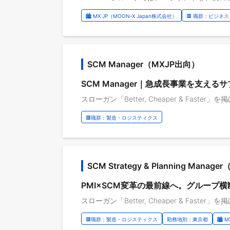
🏙️ MX JP（MOON-X Japan株式会社）
🟥 職群：ビジネス
SCM Manager（MXJP出向）
SCM Manager｜急成長事業を支え
🟥職群：製造・ロジスティクス
SCM Strategy & Planning Mana
PMI×SCM変革の最前線へ。グループ
🟥職群：製造・ロジスティクス
勤務地別：東京都
🏙️