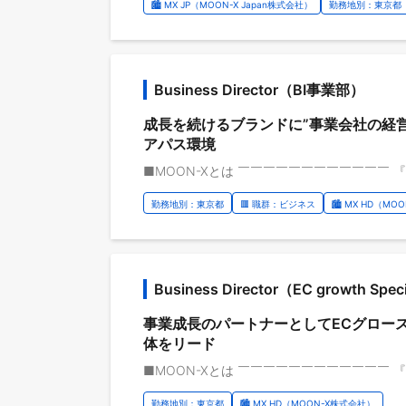
🏙️ MX JP（MOON-X Japan株式会社）
勤務地別：東京都
Business Director（BI事業部）
成長を続けるブランドに”事業会社の経
アパス環境
勤務地別：東京都
🟥 職群：ビジネス
🏙️ MX HD（M
Business Director（EC growth Sp
事業成長のパートナーとしてECグロー
体をリード
勤務地別：東京都
🏙️ MX HD（MOON-X株式会社）