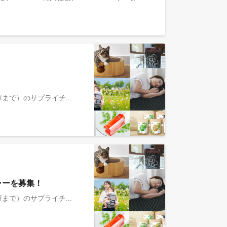
スローガン「Better, Cheaper & Faster」を掲げるSCM部門は、 End to End（海外製造工場からアマゾン・楽天の倉庫まで）のサプライチェーンにおける「販売・発注・生産・品質・在庫・倉庫・配送」を管理してカスタマーに高品質な商品をタイムリーにお届けし、且つコスト削減と在庫の適正化をミッションとしています。 当ポジションにおいては、オペレーションを「止めない」「荒らさない」「改善し続ける」こと。顧客体験（CX）と現場実務の両立を図り、スケールしても破綻しないオペレーション基盤を構築・運用することがミッションです。 ■MOON-Xについて MOON-Xが展開するのは、“共創型M&A”という独自スタイルのビジネス。 一般的なM&Aのように一方の企業に吸収合併される形ではなく、ポテンシャルを秘めたブランドをグループに迎え、お互いの強みを持ち寄り、ONE Teamとなってブランドの更なる飛躍と継続的な成長を目指します。社内に各分野における一流のプロフェッショナルたちを擁し、テクノロジーや戦略を駆使してブランドの成長を支援することで、グループは急成長しています。 ＜グループブランドの例＞ ・子育てへの共感から生まれたベビー＆マタニティブランド「ケラッタ」 ・ヒツジを数える間もなく眠れる「ヒツジのいらない枕」 ・猫のために尽くす生活用品ブランドの「猫壱」 …など ■具体的な業務内容 ￣￣￣￣￣￣￣￣￣ ・複数事業部にまたがるSCMオペレーションの統括 （需給・発注・入出荷・在庫・物流・会計連携の日常運用のマネジメント） ・メンバーのマネジメント・育成 （既存課長／メンバーを束ね、評価・育成・チーム運営を担う） ・業務標準化の推進 （事業部ごとに異なる業務フローを標準形に整え、横断・兼任が成立する状態をつくる） ・基幹システム（奉行ERP）移行の運用側オーナーシップ （標準化された業務をシステムに乗せ、移行後の運用を回す） ・事業部間・関連部署（会計・財務・営業等）との調整 （現場で発生する例外処理の一次判断を含む） ・組織移行（事業部軸→機能軸）の現場推進 （部門長と連携し、段階移行を実行する） ※業務イメージ 複数事業部（当面4〜6事業部）のサプライチェーン運用を統括し、業務標準化と機能軸への組織移行を、現場のオペレーションとピープルマネジメントの両面から推進。 ※事業会社への関与イメージは下記です。 ・週1〜2日程度、事業会社に入り込む想定です。 ・入社後は戦略面に重きをおきつつ実務も入っていただきます。 ※変更の範囲：会社の定める業務の範囲による ■チーム体制 ￣￣￣￣￣￣ ▼主要メンバープロフィール ・執行役員/CSCO（Chief Supply Chain Officer） https://www.moon-x.com/member/profile/matsumoto ※P&G→Amazon→2022年11月より、MOON-Xサプライチェーン統括に就任 ・SCM Capability部 部長 https://www.moon-x.com/member/profile/uSjdv8KP ・SCM部門 部長 https://note.com/moonx/n/nb2551c96cce9?from=notice ※業務変更の範囲：会社の定める業務の範囲による、MoonX-JP所属予定です。
ャーを募集！
スローガン「Better, Cheaper & Faster」を掲げるSCM部門は、 End to End（海外製造工場からアマゾン・楽天の倉庫まで）のサプライチェーンにおける「販売・発注・生産・品質・在庫・倉庫・配送」を管理してカスタマーに高品質な商品をタイムリーにお届けし、且つコスト削減と在庫の適正化をミッションとしています。 当ポジションにおいては、オペレーションを「止めない」「荒らさない」「改善し続ける」こと。顧客体験（CX）と現場実務の両立を図り、スケールしても破綻しないオペレーション基盤を構築・運用することがミッションです。 ■MOON-Xについて MOON-Xが展開するのは、“共創型M&A”という独自スタイルのビジネス。 一般的なM&Aのように一方の企業に吸収合併される形ではなく、ポテンシャルを秘めたブランドをグループに迎え、お互いの強みを持ち寄り、ONE Teamとなってブランドの更なる飛躍と継続的な成長を目指します。社内に各分野における一流のプロフェッショナルたちを擁し、テクノロジーや戦略を駆使してブランドの成長を支援することで、グループは急成長しています。 ＜グループブランドの例＞ ・子育てへの共感から生まれたベビー＆マタニティブランド「ケラッタ」 ・ヒツジを数える間もなく眠れる「ヒツジのいらない枕」 ・猫のために尽くす生活用品ブランドの「猫壱」 …など ■具体的な業務内容 ￣￣￣￣￣￣￣￣￣ ・グループ全体のSCM KPI設計・モニタリング ・在庫・物流費データの分析、改善施策の立案・実行 ・PSI（需要・供給・在庫）運用の設計・改善 ・SCM業務フロー・内部統制の整備、ドキュメント化 ・各ブランドSCM担当との協働による改善プロジェクト推進 ※事業会社への関与イメージは下記です。 ・週1〜2日程度、事業会社に入り込む想定です。 ・入社後は戦略面に重きをおきつつ実務も入っていただきます。 ※変更の範囲：会社の定める業務の範囲による ■チーム体制 ￣￣￣￣￣￣ ▼主要メンバープロフィール ・執行役員/CSCO（Chief Supply Chain Officer） https://www.moon-x.com/member/profile/matsumoto ※P&G→Amazon→2022年11月より、MOON-Xサプライチェーン統括に就任 ・SCM Capability部 部長 https://www.moon-x.com/member/profile/uSjdv8KP