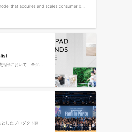
■ About MOON-X ──────── MOON-X is a brand portfolio company built on its proprietary “Co-creation M&A” model that acquires and scales consumer brands through operational excellence, digital expertise, and strong brand-building capabilities. We partner with founders to unlock long-term growth and build enduring category leaders. ■ Role Overview ──────── We are hiring a senior strategic leader to drive integration and value creation of new businesses in Korea. While Post-Merger Integration (PMI) experience is a plus, we prioritize strong strategic thinking, structured problem solving, and exceptional communication skills over formal integration background. This role will operate at the center of business decision-making, working closely with leadership to shape direction, align stakeholders, and ensure execution excellence. And this role is expected to lead the entire KR business eventually. ■ Key Responsibilities ──────── • Define integration priorities and value creation roadmap • Drive cross-functional alignment across business, operations, finance, and brand teams • Structure complex issues and translate strategy into executable plans • Track performance, identify gaps, and course-correct quickly • Serve as a communication bridge between leadership and operating teams • Support key strategic decisions and long-term organizational design ■Why This Role ──────── • Direct impact on high-priority strategic initiatives • High exposure to executive leadership • Opportunity to evolve into a broader organizational leadership role as MOON-X scales
st
▍業務概要 「ブランドと人の発射台」というミッションを掲げ、共創型M&Aを進めるMOON-XのSales Channel戦略統括部において、全グループ会社と並走しながらAmazonでの売上、利益、シェアの拡大をお任せします。また、M&Aが実施される際は、候補の会社とのDDからPMI、そしてその後の事業計画の立案から実行までを担当していただきます。 日本・海外を問わず、弊社内で最もAmazonプラットフォームで成功する方法を知るAmazon責任者としての役割を期待しています。 ▍業務内容 全てのグループ会社のAmazonにおける売上と利益に責任を持ち、セラーモデルとベンダーモデルの両方において、以下をグループ会社と実現いただきます。 ・検索ランキング向上 ・新製品の立ち上げ ・ベストセラー商品の増加 ・適正な売価設定 ・広告費最適化 ・サプライチェーンの効率化 ・クリエイティブコンテンツの充実化 ・レビュー＆レイティング管理 ・プライムデーなどのベントでの成功事例構築 さらに、上記Amazonプラットフォームで成功するための方法を仕組み化・平準化することをお願いいたします。 ※変更の範囲：会社の定める業務の範囲による ▍レポートライン Sales Channel戦略統括部長（執行役員/CRO兼任）へKPI（Amazonの全グループ会社の売上・利益）をレポートいただきます。 https://www.moon-x.com/member/profile/sekiguchi ▍ポジションの魅力 ・巨大なAmazonプラットフォームで、消費者の生活を豊かにするMOON-X商品を、自らの行動によって、消費者に届けていくことができる。また、Amazonでの売上拡大、シェア拡大を日々実感することができる。 ・さまざまなグループ会社との協働、Amazonで勝つための戦略立案〜実行を行うことにより、事業運営の基礎から応用まで体得することができる ・急成長を続けているMOON-XをリードするSales Channelチームメンバーとして会社に貢献できる。また優秀且つダイバーシティに富んだMOON-X、グループ会社メンバーとOne Teamで仕事ができ、共に成長できる ▍入社後のキャリアパス Amazon責任者として6ヶ月〜1年で結果を出していただき、その後のキャリアパスは、結果・スキル・伸び代・本人の希望をもとに、上長とディスカッション、決定していくことができます。 ▍MOON-XのCulture We are Family：家族のように理解し合い、助け合い、学び合う Good Vibes：仕事やプロジェクトにポジティブな気持ちで取り組む Consumer is BOSS：お客様の期待値を超えるために、できることを考え抜く スピード狂：今できることは、即断即決で、やり切る 鉛弾マインド：困難な状況に直面しても、立ち向かい前進し続ける
「ブランドと人の発射台」をミッションに掲げる当社が提供する複数のD2Cブランド事業において、生産性向上を目的としたプロダクト開発・システム導入などを、責任者としてグループ全体に対し横断的にリードしていただくDX Directorを募集しております。 ▍業務ミッション まずは当社が運営するD2Cブランド事業のオペレーションを理解し、課題の掘り起こしをおこなっていただきます。 そこから生産性の向上や業務効率の改善に必要な施策を立案し、社内のTechnical Director（事業担当PdM）、エンジニア、外部ベンダー等と協力して、プロダクト開発やシステムの導入をお任せいたします。 また、システム導入後、生産性や業務効率の恒常的な改善に向けて、継続的なアップデートを推進していただきます。 今後、事業規模が大きくなる中で、その時々のフェーズに応じて生産性向上に向けた施策を継続的におこなうのが本ポジションのミッションです。 ■具体的な仕事内容 ￣￣￣￣￣￣￣￣￣￣￣￣ ・複数のD2Cブランド事業のオペレーション課題の掘り起こしや可視化 ・生産性の向上や業務効率改善に向けた仮説の組み立てや施策立案 ・オペレーション課題の解決や業務効率改善に向け、プロダクト開発やシステムの導入 ・システム導入後の改善・改変 ・社内のTechnical Director（事業担当PdM）、エンジニア、外部ベンダー等、関係各所との連携 ※現在事業拡大中のため、今後フェーズの変化に応じて業務領域や役割が広がる可能性があります。 ※変更の範囲：会社の定める業務の範囲による ▍ポジションの魅力 社内の各分野における一流のプロフェッショナルたちと協働しながら、テクノロジーを活用して事業の成長に貢献できるのが本ポジションの魅力です。 また、スタートアップならではの事業や組織のスピード感ある成長をダイナミックかつダイレクトに感じることができるのも醍醐味です。 ▍入社後のキャリアパス まずは当社の自社ブランド運営事業において、DX Directorとして生産性の改善に携わっていただきます。 その後ご希望を踏まえて、 --------- ①現在のポジションのままDX Directorとしてチーム全体を統括していただく ②当社が提供するD2Cブランド事業において、Technologyを活用して事業成長をリードするポジションへの転身 --------- など、社内にて複数のキャリアパスをご用意しております。 ご自身のキャリアプランやスキルセットに応じて、ご相談が可能です。