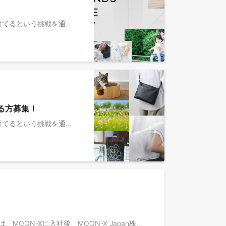
■MOON-Xとは ￣￣￣￣￣￣￣￣￣￣￣￣ 『ブランドと人の発射台』 ブランドを日本中・世界中で愛される存在へ育てるという挑戦を通じて、関わる人も、大きく成長していくことをめざしています。 ■事業 ￣￣￣￣￣￣￣￣￣￣￣￣ ◎ ブランド事業： MOON-Xは、人々のより良い暮らしを叶える多様なブランドを国内外で展開しています。 ブランド連携によるシナジーを活かし、人材・顧客体験の設計・テクノロジーの活用・販売チャネル戦略・サプライチェーン・クリエイティブなどの成功ノウハウをブランド間で共有し、個々のブランドの成長を加速させます。 これにより、大手ECモールからオフラインチャネルまで、グローバルな市場での展開を広げながら、生活を豊かにする価値を継続的にお客様へお届けします。 ◎ コンサルティング事業： 自社で複数ブランドを成長させてきた成功ノウハウと、支援会社でキャリアを積んだマーケティングのプロフェッショナルが持つ専門性を掛け合わせ、戦略設計から施策実行、日々の改善まで一気通貫で支援します。 業種を問わず、フルファネルでの高い成長シナリオを設計し、日々の運用に伴走することで、クライアントの継続的な事業成長を実現します。 ■期待している役割 ￣￣￣￣￣￣￣￣￣￣￣￣ 幅広いジャンルのプロダクトやブランド（消費財、化粧品、アパレルなど）を持つ様々なナショナルクライアントの戦略パートナーとして、デジタルマーケティングによって売上拡大・課題解決を”事業会社の経営視点”で提案し、デジタル広告やCRMなどの戦略・方針を立案し、運用ディレクション・予実管理などをしていただきます。 ※ご経験に合わせて業務内容や役割は調整が可能です。 ■具体的な仕事内容 ￣￣￣￣￣￣￣￣￣￣￣￣ ・企業のブランド認知度向上と顧客獲得を目指したデジタルマーケティング戦略の策定とメディアプランニング ・マーケティングキャンペーンの企画・実施 ・デジタル広告予算の管理とROIの最大化 ・デジタル広告領域における成果責任とクライアントへのアカウンタビリティ ・CRM領域はじめ、戦略設計とテクノロジーを活用した実行プランの策定と施策実行 ・運用チームのディレクション ・クリエイティブディレクターなど他職種との連携 マーケティングディレクターには、デジタルマーケティングにおける専門性を求めるため、領域特化型でも問題ありません。 ビジネスディレクターと共に、クライアントの課題をマーケティング視点で解決させるための戦略立案から運用ディレクションまですべてお願いしたいと思います。 ※変更の範囲：会社の定める業務の範囲による ▍ポジションの魅力 ・マーケティングに秀でた経営チーム (代表のキャリア：FacebookJapan代表←楽天←P&G) ・デジマ×戦略の視点での幅広い領域のナショナルクライアントのビジネスに向き合える ・ハンズオンのパートナーとして業界を代表する企業の経営陣やマネジャーに伴走できる ・アウトバウンドの新規開拓営業や、広告運用のエグゼキューションはなし ・事業側のリソースを使って（SCMや開発チームなど）運用が可能（ディストリビューターモデル） ・スタートアップならではの共に事業を大きくしていく醍醐味が味わえる ・Good Vibesな雰囲気のチームの中で仕事を楽しめる ・ハイブリッド形式のリモートワークで生産性の最大化が図れる ・リモートと出社のミックスでフレキシブルな働き方が可能 M&Aを積極的にしかけ、永続的な成長をめざすMOON-Xならではの豊富なキャリアパスをご用意しております。 ご自身のチャレンジ次第では、グループ会社(自社ECブランド事業)のCMO・COO・事業責任者・インハウスマーケター・ブランドマネージャーもお任せしたいと考えています。 キャリアプランやスキルセットに応じて、柔軟にご相談が可能です。 ＜キャリアパス実績＞ 自社ブランドのCOOに、Brand Inovation事業部から転籍した実績あり ■ MOON-XのCulture ＆People ￣￣￣￣￣￣￣￣￣￣￣￣ ・コンサルから「事業家」へ。ナレッジと人が循環するBI事業部の成長環境 https://note.com/moonx/n/nd9a04b777941 ・MOON-Xが育む「コンサル×事業視点を兼ね備えるマーケター集団」の可能性 https://note.com/moonx/n/n0369673ab45b ・広告代理店出身者がMOON-Xで開拓する「マーケターの新たな道」 https://note.com/moonx/n/n506e9372aaa1?sub_rt=share_b ・管理職から、再びプレイヤーへ。キャリアを逆算して選んだ、次の挑戦 https://note.com/moonx/n/n16b923869732 ・MOON-Xってどんな会社？ https://note.com/moonx/n/nacd98e8020d7?magazine_key=m9e6061bdf742 ＊他にもnoteでさまざまな角度から会社を紹介しています。ぜひご覧ください。 ▍現在のチーム体制 約20名(2026年1月現在) Meta、博報堂、博報堂DY、Speee、パーソルグループ、トランスコスモス、サイバーエージェント、北の達人、楽天、P&G、ドーム、ベイカレントコンサルティングなどで活躍してきたメンバーがおり、良い刺激を受けながら切磋琢磨できます。 メンバー一覧はこちら：https://www.moon-x.com/business/consulting ※想定所属先はMOON-X株式会社です。働き方については下部応募概要欄をご参照ください。
る方募集！
■MOON-Xとは ￣￣￣￣￣￣￣￣￣￣￣￣ 『ブランドと人の発射台』 ブランドを日本中・世界中で愛される存在へ育てるという挑戦を通じて、関わる人も、大きく成長していくことをめざしています。 ■事業 ￣￣￣￣￣￣￣￣￣￣￣￣ ◎ ブランド事業： MOON-Xは、人々のより良い暮らしを叶える多様なブランドを国内外で展開しています。 ブランド連携によるシナジーを活かし、人材・顧客体験の設計・テクノロジーの活用・販売チャネル戦略・サプライチェーン・クリエイティブなどの成功ノウハウをブランド間で共有し、個々のブランドの成長を加速させます。 これにより、大手ECモールからオフラインチャネルまで、グローバルな市場での展開を広げながら、生活を豊かにする価値を継続的にお客様へお届けします。 ◎ コンサルティング事業： 自社で複数ブランドを成長させてきた成功ノウハウと、支援会社でキャリアを積んだマーケティングのプロフェッショナルが持つ専門性を掛け合わせ、戦略設計から施策実行、日々の改善まで一気通貫で支援します。 業種を問わず、フルファネルでの高い成長シナリオを設計し、日々の運用に伴走することで、クライアントの継続的な事業成長を実現します。 ■期待している役割 各ブランドにおける自社ECの売上/利益の拡大がミッションです。広告運用、インフルエンサーやアフィリエイト施策などのプロモーション、SNS活用、商品企画を通したブランドの成長支援に取り組んでいただきます。 ■具体的な仕事内容 1）マーケティング業務 ・デジタル広告運用（Google,Yahoo!,Meta,LINE,TikTok,Xなど） ・インフルエンサー、アフィリエイトなどのディレクション ・クリエイティブにおけるPDCA ・商品企画の立案 ・プロモーション施策におけるプロジェクトマネジメント ・その他、マーケティング領域での業務全般 2）戦略立案 ・同じGrowth統括部所属のBusiness Directorやグループ会社ブランドのCEO/COO/ブランドマネージャーと共にマーケティング戦略の立案 3）成功事例のメニュー化 ・横串の組織として、成功したマーケティング施策は他のブランドでも再現できるようにメニュー化 ※変更の範囲：会社の定める業務の範囲による ■募集の背景 2025年に新設されたBrand Growth部の人員体制強化となります。事業拡大によるマーケティング人材を追加で募集いたします。なお、支援対象となるMOON-Xグループのブランドの数は2025年5月時点で7ブランドですが、今後も新たなM&Aにより増える可能性があります。 ▼主なブランド ・ママパパに「寄り添い共感」するベビー&マタニティブランド「ケラッタ」 ・日常を更に素敵なモノにする寝具ブランド「ヒツジのいらない枕」 ・猫との暮らしを豊かにする「猫壱」 ・美と健康を追求するヘルスケア&ビューティーブランド「レバンテ」 ・シンプルな機能美で紡ぐ日々の愛着「FUROSHIKI」 ・いつまでも綺麗でありたい人々をサポートするヘアケアブランド「VALANROSE」 ・機能性とデザイン性を兼ね備えた女性向けインナーブランド「momoful」 など ■ポジションの魅力 ・現在年間売上数十億規模のブランドを100億のブランドに成長させる当事者になることができます。 ・MOON-Xは今後も新しいブランドのジョインを予定しているため、様々なカテゴリのブランドに携わることができる可能性があります。 ・Meta、楽天、P&G、サイバーエージェント、博報堂など名だたる企業出身の優秀なメンバーと一緒にプロジェクトを進めることができます。MOON-Xの代表は元Meta日本法人代表をの経歴であり、優秀な経営層とも距離が近くコミュニケーションを取ることができます。 ・実績を上げていただければ、いずれグループ会社のCMO/COO候補として事業会社にジョインすることも可能です。 ※想定所属先はMOON-X株式会社です。働き方については下部応募概要欄をご参照ください。
MOON-Xグループでは、「ブランドを、次の成長曲線へ引き上げる事業リーダー」を求めています。 このポジションは、MOON-Xに入社後、MOON-X Japan株式会社であるバランローズカンパニーへ出向し、主力ECブランドの成長を牽引する「ECマーケティング部部長候補（事業責任者候補）」としてご活躍いただくポジションです。 当ポジションの魅力： ・「人とブランドの発射台」をミッションとし急成長を続けるMOON-Xグループの中で、国内最大の事業規模を誇る子会社の基盤強化を行う、チャレンジングかつインパクトの大きい希少なポジションです ・多くのブランドを抱えるMXグループのアセットやノウハウを活用しながら、事業・自身を成長させることが可能です ※出向予定先 ■バランローズカンパニーとは ￣￣￣￣￣￣￣￣￣￣￣￣ 2012年に大阪を拠点に、バラをイメージした自社ブランド「VALANROSE（バランローズ）」が誕生し、今年で14期を迎えました。 中でも「KUROクリームシャンプー」は、手軽に白髪ケアできる商品として好評を博し、定期購入のリピーターが増え続けている人気商品です。 ※情報バラエティー番組「Girls Happy Style（ガールズハッピースタイル）」でも、KUROクリームシャンプーが紹介されました！ぜひご覧ください。 https://youtu.be/FGplKD4YSJM 単品リピート通販モデルを活用しながらも、ECプラットフォームにて白髪染めランキング1位を獲得するなど飛躍的成長をとげています。 2024年12月には、共創型M&Aによって MOON-X株式会社と経営統合をし、ヘルス＆ビューティケア領域のリーディングブランドを目指しており、急成長中です。 https://digitalpr.jp/r_detail.php?release_id=102880 ＜バランローズカンパニーってどんな会社？＞ https://note.com/moonx/n/ndf4757b21c1d?sub_rt=share_b ＜主な自社商品＞ ・「KURO」ただ染めるだけでなく「美しさ」にこだわる方へ。白髪染めクリームシャンプー ・「OYASUMI」活性炭配合で頭皮の皮脂汚れを吸着・洗浄でき、おやすみ前のシャンプーで簡単スカルプケア。 ・「ヘアエッセンスオイル」完全オーガニック栽培の高級アルバローズオイル配合のヘアオイル。 ■当ポジションのミッション ￣￣￣￣￣￣￣￣￣￣￣￣ バランローズカンパニー代表直下での事業経営と利益最大化がメインミッションです。 代表に代わり、EC事業の全責任（PL責任）を担い、スピーディーな意思決定を行うことを期待します。 「アフィリエイトによる新規獲得」と「CRMによるLTV最大化」を連動させ、売上規模の拡大だけでなく、利益を生み出し続ける事業構造を完成してくださる方を募集します。 ■具体的な業務内容 ￣￣￣￣￣￣￣￣￣￣￣￣ 代表直下で意思決定を担い、既存の主力ブランドをさらにスケールさせる「経営幹部候補」として、事業をお任せします。 ◇事業戦略・PLマネジメント（経営視点） ・事業計画の策定: 年間・半期ごとの売上・利益目標の設計および、達成に向けたロードマップの作成 ・予算配分と投資判断: 広告宣伝費、システム投資などの予算策定と、ROI最大化に向けたリソース配分の意思決定 ・KGI/KPI設計: 事業フェーズに合わせた重要指標（CPA、LTV、継続率など）の定義とモニタリング体制の構築 ◇マーケティング・CRM戦略の総指揮（戦略設計） ・集客ポートフォリオの最適化: アドアフィリエイトを中心としつつ、リスク分散と拡大を狙ったWeb広告全般の媒体戦略立案 ・クリエイティブ戦略の統括: ブランド毀損を防ぎつつ獲得を最大化するための、訴求軸・コミュニケーション設計のディレクション(タレント起用や新規獲得施策立案も含む) ・LTV最大化モデルの構築: 顧客ロイヤリティを高めるためのCRM戦略（アップセル、クロスセル、F2転換率向上）の全体設計と指揮 ◇組織開発・マネジメント（組織づくり） ・組織構造の設計: 事業拡大に伴う最適な人員配置、採用計画の立案、業務フローの標準化 ・メンバーマネジメント: 各チームメンバーの育成、評価制度の運用、モチベーション管理 ・外部アライアンス統括: 主要パートナー（代理店）との上位レイヤーでの交渉および関係構築 ※変更の範囲：会社の定める業務の範囲による