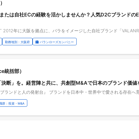
ー）
、または自社ECの経験を活かしませんか？人気D2Cブランドの
勤務地別：大阪府
🏙️ バランローズカンパニー
nance統括部）
「決断」を。経営陣と共に、共創型M&Aで日本のブランド価値
 職群：投資・M&A