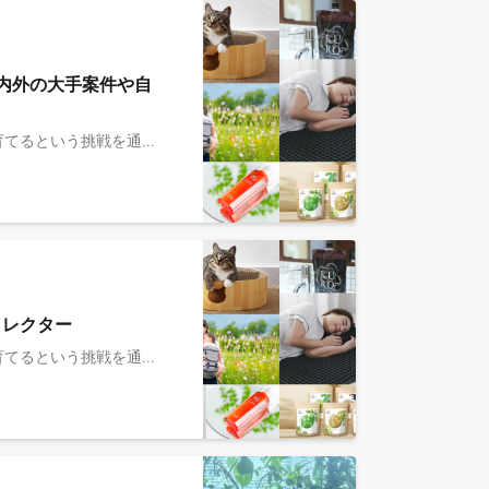
内外の大手案件や自
■MOON-Xとは ￣￣￣￣￣￣￣￣￣￣￣￣ 『ブランドと人の発射台』 ブランドを日本中・世界中で愛される存在へ育てるという挑戦を通じて、関わる人も、大きく成長していくことをめざしています。 ■事業 ￣￣￣￣￣￣￣￣￣￣￣￣ ◎ ブランド事業： MOON-Xは、人々のより良い暮らしを叶える多様なブランドを国内外で展開しています。 ブランド連携によるシナジーを活かし、人材・顧客体験の設計・テクノロジーの活用・販売チャネル戦略・サプライチェーン・クリエイティブなどの成功ノウハウをブランド間で共有し、個々のブランドの成長を加速させます。 これにより、大手ECモールからオフラインチャネルまで、グローバルな市場での展開を広げながら、生活を豊かにする価値を継続的にお客様へお届けします。 ◎ コンサルティング事業： 自社で複数ブランドを成長させてきた成功ノウハウと、支援会社でキャリアを積んだマーケティングのプロフェッショナルが持つ専門性を掛け合わせ、戦略設計から施策実行、日々の改善まで一気通貫で支援します。 業種を問わず、フルファネルでの高い成長シナリオを設計し、日々の運用に伴走することで、クライアントの継続的な事業成長を実現します。 ▍期待している役割 ──────────────── 幅広いジャンルのプロダクトやブランド（消費財、化粧品、アパレルなど）を持つ様々なナショナルクライアントの戦略パートナーとして、単なる制作進行ではなく、ビジネスゴール（売上・LTV・認知拡大）に紐づくクリエイティブ戦略のリードをしていただきます。 また、ご経験によってはクリエイティブチームのマネジメントも行っていただく可能性があります。 ご経験に合わせて業務内容や役割の調整が可能です。 ▍具体的な仕事内容 ──────────────── ・全体戦略に基づいたクリエイティブコミュニケーション設計 ・プロモーション・ブランディング領域におけるグラフィック、Webサイト、LP、バナー、動画等のデザインディレクション ・クリエイティブの効果検証、改善のためのPDCAの実行・リード ・クライアントへの課題ヒアリングから要望を整理し課題定義への落とし込み・提案 ・制作物に必要な素材撮影やイベント撮影における撮影ディレクション（スチル・ムービーなど） ・多種多様なクリエイティブ制作における企画立案と遂行、業務改善 ・サポートスタッフへの指示出し／社内外のクリエイターへのディレクション ・マーケティングディレクターなど他職種との連携 ビジネスディレクターと共に、クライアントの課題をクリエイティブ視点で解決させるための戦略立案から運用ディレクションまですべてお願いしたいと思います。 ※変更の範囲：会社の定める業務の範囲による ▍ポジションの魅力 ──────────────── 【ポジション】 ・デジマ×戦略の視点での幅広い領域のナショナルクライアントのビジネスに向き合える ・外資/内資の大手ナショナルクライアントのクリエイティブ制作にも関われる ・自社ブランドのマーケティング支援にも関われる ※想定所属先はMOON-X株式会社です。働き方については下部応募概要欄をご参照ください。 【キャリア、スキルアップ】 ・クリエイティブディレクターとしてのスペシャリストまたはマネジメント職双方のキャリアパスがあります ・社内のビジネスディレクターなどと協業し、ブランディング領域の専門性を高めることができます ・自社ブランド専属担当へのキャリアチェンジも可能です ※その他、M&Aを積極的に仕掛け、永続的な成長をめざすMOON-Xならではの豊富なキャリアパスが描けます 【組織/チーム】 ・マーケティングに秀でた経営チームのもと、専門性の高い価値提供に携れます (代表のキャリア：FacebookJapan代表←楽天←P&G) ・スタートアップならではの共に事業を大きくしていく醍醐味が味わえます ・リモート/出社のフレキシブルな働き方で、生産性の最大化が図れます ▍MOON-XのCulture ＆People ──────────────── ・コンサルから「事業家」へ。ナレッジと人が循環するBI事業部の成長環境 https://note.com/moonx/n/nd9a04b777941 ・酒蔵出身クリエイティブディレクターが語る、MOON-Xで見つけた“成長の場所” https://note.com/moonx/n/nd4482b8b3abc ・MOON-Xが育む「コンサル×事業視点を兼ね備えるマーケター集団」の可能性 https://note.com/moonx/n/n0369673ab45b?magazine_key=m9e6061bdf742 ・管理職から、再びプレイヤーへ。キャリアを逆算して選んだ、次の挑戦 https://note.com/moonx/n/n16b923869732 ・MOON-Xってどんな会社？ https://note.com/moonx/n/nacd98e8020d7 ＊他にもnoteでさまざまな角度から会社を紹介しています。ぜひご覧ください。 ▍現在のチーム体制 約20名(2026年1月現在) Meta、博報堂、博報堂DY、Speee、パーソルグループ、トランスコスモス、サイバーエージェント、北の達人、楽天、P&G、ドーム、ベイカレントコンサルティングなどで活躍してきたメンバーがおり、良い刺激を受けながら切磋琢磨できます。
ィレクター
■MOON-Xとは ￣￣￣￣￣￣￣￣￣￣￣￣ 『ブランドと人の発射台』 ブランドを日本中・世界中で愛される存在へ育てるという挑戦を通じて、関わる人も、大きく成長していくことをめざしています。 ■事業 ￣￣￣￣￣￣￣￣￣￣￣￣ ◎ ブランド事業： MOON-Xは、人々のより良い暮らしを叶える多様なブランドを国内外で展開しています。 ブランド連携によるシナジーを活かし、人材・顧客体験の設計・テクノロジーの活用・販売チャネル戦略・サプライチェーン・クリエイティブなどの成功ノウハウをブランド間で共有し、個々のブランドの成長を加速させます。 これにより、大手ECモールからオフラインチャネルまで、グローバルな市場での展開を広げながら、生活を豊かにする価値を継続的にお客様へお届けします。 ◎ コンサルティング事業： 自社で複数ブランドを成長させてきた成功ノウハウと、支援会社でキャリアを積んだマーケティングのプロフェッショナルが持つ専門性を掛け合わせ、戦略設計から施策実行、日々の改善まで一気通貫で支援します。 業種を問わず、フルファネルでの高い成長シナリオを設計し、日々の運用に伴走することで、クライアントの継続的な事業成長を実現します。 【支援実績】 外資系グローバル企業や、化粧品、消費財、アパレル、エンタメ、モビリティ、家電など、誰もが知る業界大手のクライアントも含まれます。一部の案件では年数十億円規模の広告費を動かすケースもあります。 また、年商200億円を超える企業の代表や役員がレポートラインとなるケースもあり、ハイレベルかつ重要度の高い課題に対してコンサルティングを行うことが特徴です。OwnershipとCommitmentを武器に、ほとんどの案件が立ち上げから継続的な支援へと発展しています。 【支援領域】 https://www.moon-x.com/business/consulting 1. 戦略立案：事業戦略の策定／マーケティング戦略やコミュニケーション戦略の策定 2. ビジネス支援：商品開発／消費者調査／ブランド認知獲得／ECサイトの顧客獲得／Amazonや楽天などのモール支援／クリエイティブ制作 等 3. テック領域の構築・運用：テクノロジーを駆使したDX支援／システム構築やUI/UX改善運用 4. グローバルビジネス支援：日本市場開拓における事業戦略の策定/ECを中心とした実行支援 5. MOON-X自社ブランド支援：ブランド認知獲得／自社ECサイトの立ち上げとグロース支援 等 【今後の展望・事業展開】 2021年の事業ローンチ後、飛躍的かつ継続的にビジネスが成長しています。 海外ブランド支援も視野に入れ、国内外問わず多様な支援先を拡大し、高い付加価値を生み出すべく体制強化を進めています。 ■期待している役割 ￣￣￣￣￣￣￣￣￣￣￣￣ 幅広いジャンルのプロダクトやブランド（消費財、化粧品、アパレルなど）を持つナショナルクライアントの戦略パートナーとして、Amazon・楽天を中心としたECモール領域の売上拡大を牽引するための戦略立案から実行までを担っていただきます。 モール・広告運用にとどまらず、マーケティング全体を俯瞰しながら”事業会社の経営視点”で提案し、プロジェクトマネジメントやチームのリードを通じて成果創出を牽引していただくことを期待しています。 ■具体的な仕事内容 ￣￣￣￣￣￣￣￣￣￣￣￣ ・Amazon/楽天を中心としたECモール戦略の設計と推進 ・広告運用、SEO、商品ページ改善のプランニングと実行およびディレクション ・販売状況のモニタリング(レポートの作成) ・運用チームのディレクション ・クリエイティブディレクターなど他職種との連携 ・若手メンバーの育成やナレッジ共有を通じたチーム強化 ・新規リード獲得につながるエントリーソリューションの開発 ビジネスディレクターと共に、クライアントの課題をマーケティング視点で解決させるための戦略立案から運用まですべてお願いしたいと思います。（ECモール領域における成果責任とクライアントへのアカウンタビリティを担います。） ※変更の範囲：会社の定める業務の範囲による 【チーム体制】 クライアント ↓↑ カウンターパート：ビジネスディレクター ↓↑ ・マーケティングディレクター★（＋マーケティングストラテジスト1-2名） ・クリエイティブディレクター（＋デザイナー） クライアント1社につき、ビジネスディレクターと本ポジションであるマーケティングディレクターを含め4-5名のチーム体制が中心です。 その他、戦略や規模に応じて社内外の各プロフェッショナルと連携し進めます。 ※変更の範囲：会社の定める業務の範囲による ■ポジションの特徴・魅力 ￣￣￣￣￣￣￣￣￣￣￣￣ 【組織/チーム】 ・マーケティングに秀でた経営チームのもと、専門性の高い価値提供に携れる (代表のキャリア：FacebookJapan代表←楽天←P&G) ・スタートアップならではの共に事業を大きくしていく醍醐味が味わえる ・シリーズCの資金調達（総額76億円）で攻めのフェーズで事業とともに成長できる 【ポジション】 ・ハンズオンのパートナーとして業界を代表する企業の経営陣やマネジャーに伴走できる ・事業側のリソースを使って運用が可能（SCMや開発チームとの連携、ディストリビューターモデルの利用など） ※想定所属先はMOON-X株式会社です。働き方については下部応募概要欄をご参照ください。 【キャリア、スキルアップ】 ・M&Aを積極的にしかけ、永続的な成長をめざすMOON-Xならではの豊富なキャリアパスが描ける ・チャレンジ次第では、グループ会社(自社ECブランド事業)のCMO/COO/事業責任者/インハウスマーケター/ブランドマネージャーもお任せしたいと考えています。 ※自社ブランドのCOOに、Brand Inovation事業部から転籍した実績あり 【働き方】 ・情報の透明性が高く、Impactを重視する社風。リモート/出社のフレキシブルな働き方で、生産性の最大化が図れる ■ MOON-XのCulture ＆People ￣￣￣￣￣￣￣￣￣￣￣￣ ・M&Aを推進するMOON-Xでなぜ、外部支援なのか？Brand Innovation事業部が語る唯一無二の面白さ https://note.com/moonx/n/n2af3d26c4f50 ・MOON-Xが育む「コンサル×事業視点を兼ね備えるマーケター集団」の可能性 https://note.com/moonx/n/n0369673ab45b ・広告代理店出身者がMOON-Xで開拓する「マーケターの新たな道」 https://note.com/moonx/n/n506e9372aaa1?sub_rt=share_b ・管理職から、再びプレイヤーへ。キャリアを逆算して選んだ、次の挑戦 https://note.com/moonx/n/n16b923869732 ・MOON-Xってどんな会社？ https://note.com/moonx/n/nacd98e8020d7?magazine_key=m9e6061bdf742 ＊他にもnoteでさまざまな角度から会社を紹介しています。ぜひご覧ください。