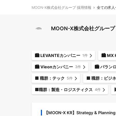
MOON-X株式会社グループ 採用情報
全ての求人
MOON-X株式会社グループ
🏙️ LEVANTEカンパニー
1件
🏙️ Vieonカンパニー
🏙️ バラ
3件
🟥 職群：テック
🟥 職群：ビジ
5件
🟥職群：製造・ロジスティクス
4件
【MOON-X KR】Strategy & Planning Di