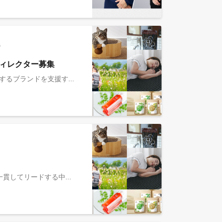
）
ィレクター募集
「ブランドと人の発射台」をミッションに掲げるMOON-XグループのGrowth統括部（グループ内の各事業会社が保有するブランドを支援するグループ横断の組織)にて、各ブランドの売上と利益の最大化における課題を発見し、戦略設計から実行までを行っていただく、Business Directorを募集します。 ■期待している役割 1) 戦略立案 -事業戦略の策定（-グループ内の各事業会社のCEO/COO/ブランドマネージャーと連携） -マーケティング戦略の立案〜実行まで一気通貫で支援 2) ビジネス支援： -マーケティング業務全般のワークデザイン -自社ECサイトにおけるデジタル広告運用による顧客獲得支援およびそのディレクション -Amazonや楽天などのモール支援（モール内広告の運用からSEOなど） -商品開発、クリエイティブ制作支援 -その他、戦略実行のための業務全般 ※変更の範囲：会社の定める業務の範囲による ■募集の背景 2025年に新設された組織となっており、マネージャーとして組織運営全般にも携わっていただきます。なお、支援対象となるMOON-Xグループのブランドの数は2025年5月時点で7ブランドですが、今後も新たなM&Aにより増える可能性があります。 ▼主なブランド ・ママパパに「寄り添い共感」するベビー&マタニティブランド「ケラッタ」 ・日常を更に素敵なモノにする寝具ブランド「ヒツジのいらない枕」 ・猫との暮らしを豊かにする「猫壱」 ・美と健康を追求するヘルスケア&ビューティーブランド「レバンテ」 ・シンプルな機能美で紡ぐ日々の愛着「FUROSHIKI」 ・いつまでも綺麗でありたい人々をサポートするヘアケアブランド「VALANROSE」 ・機能性とデザイン性を兼ね備えた女性向けインナーブランド「momoful」 など ■実際の動き方 ・事業会社のCEO/COO/ブランドマネージャーなどとコミュニケーションを取り、ブランドの課題や求めていること、ビジネス上の成長余地をキャッチアップいただきます。 ・施策を立案し、クリエイティブグループ、Consumer experienceグループ(CSやCRMなどを担当)、Sales＆Channelグループ(モールのチャネル支援やオフライン営業などを担当)などの各関連部署のメンバーをアサイン。自らがハブとなりプロジェクトをリードすることでブランドの成長支援を実施いただきます。 ※変更の範囲：会社の定める業務の範囲による ■ポジションの魅力 ・現在年間売上数十億規模のブランドを100億のブランドに成長させる当事者になることができます。 ・MOON-Xは今後も新しいブランドのジョインを予定しているため、様々なカテゴリのブランドに経営レイヤーで携わることができる可能性があります。 ・Meta、楽天、P&G、サイバーエージェント、博報堂など名だたる企業出身の優秀なメンバーと一緒にプロジェクトを進めることができます。MOON-Xの代表は元Meta日本法人代表をの経歴であり、優秀な経営層とも距離が近くコミュニケーションを取ることができます。 ・実績を上げていただければ、いずれグループ会社のCMO/COO候補として事業会社にジョインすることも可能です。
Founder CEO直下で、グループ全体のマーケティングに責任を持ち、経営目標から逆算した戦略立案から実行までを一貫してリードする中核ポジションです。 ■MOON-Xとは 『ブランドと人の発射台』 ブランドを日本中・世界中で愛される存在へ育てるという挑戦を通じて、関わる人も大きく成長していくことをめざしています。 ■事業 ◎ ブランド事業： ベビー用品・寝具・ペット用品・化粧品など、多様なブランドを国内外で展開。 ブランド間で人材・ノウハウ・データを共有し、再現性ある成長モデルを構築・横展開することで、各ブランドの成長を加速させています。 ◎ コンサルティング事業： 自社で培ったブランド成長ノウハウをもとに、戦略設計から実行・改善まで一気通貫で支援。 フルファネルでの成長を実現しています。 ■期待するミッション ・グループおよび各ブランドの成長最大化に向けたマーケティング戦略の設計・実行 ・経営目標（売上・利益・企業価値）から逆算した戦略立案・予算設計 ・ブランドのグロース戦略設計および実行 ・グローバル市場を前提としたブランド戦略の構築・展開 ・マーケティング組織の設計・採用・育成・評価 ・全社横断プロジェクトの推進およびレピュテーション構築 ■具体的な業務 ・グループ全体のマーケティング戦略の統括および実行推進 ・各ブランドの成長戦略設計およびグロースリード ・マーケティング組織の設計・マネジメント ・M&A・海外展開を含む全社成長戦略への関与 ※変更の範囲：会社の定める業務の範囲による ■このポジションの魅力 ・経営目標から逆算し、マーケティングを通じて企業価値の最大化に直接責任を持つポジション ・Founder CEO直下で、企業戦略・組織・カルチャーなど経営の中核に関与できる ・M&Aを通じて複数ブランドの成長を担い、再現性ある成長モデルを構築・横展開できる ・US・アジアを含むグローバル市場でのブランド成長をリードできる ・意思決定から実行までのスピードが速く、大きな裁量を持って挑戦できる 本ポジションの背景や期待については、こちらの記事でも詳しくご紹介しています： https://note.com/moonx/n/n0c24f81cc293 ※想定所属先はMOON-X株式会社です。働き方については下部応募概要欄をご参照ください。