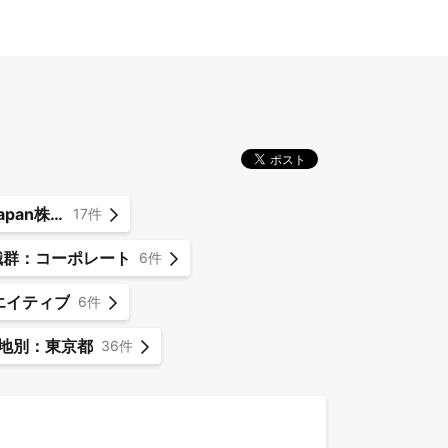
🏙️ MX JP（MOON-X Japan株式会社）
17件
 職群：コーポレート
6件
エイティブ
6件
地別：東京都
36件