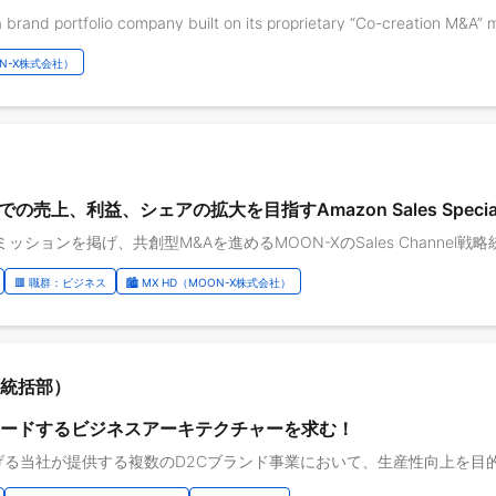
OON-X株式会社）
上、利益、シェアの拡大を目指すAmazon Sales Speciali
🟥 職群：ビジネス
🏙️ MX HD（MOON-X株式会社）
ogy統括部）
リードするビジネスアーキテクチャーを求む！