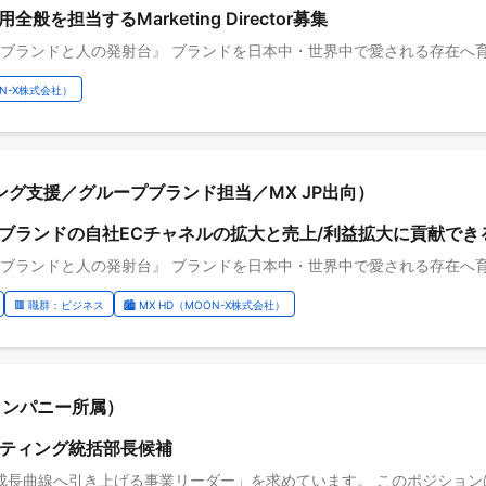
担当するMarketing Director募集
OON-X株式会社）
ーケティング支援／グループブランド担当／MX JP出向）
ブランドの自社ECチャネルの拡大と売上/利益拡大に貢献でき
🟥 職群：ビジネス
🏙️ MX HD（MOON-X株式会社）
ーズカンパニー所属）
 マーケティング統括部長候補