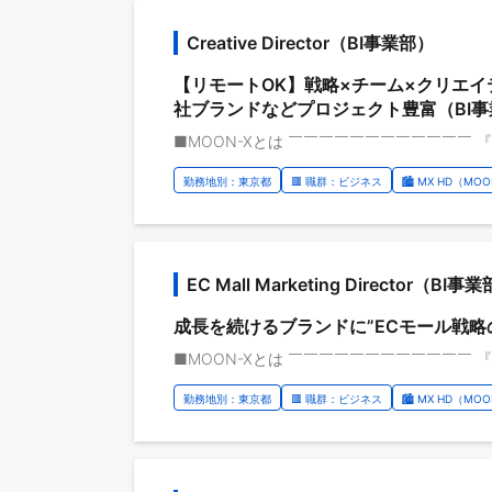
Creative Director（BI事業部）
【リモートOK】戦略×チーム×クリエ
社ブランドなどプロジェクト豊富（BI事
勤務地別：東京都
🟥 職群：ビジネス
🏙️ MX HD（M
EC Mall Marketing Director（BI事
成長を続けるブランドに”ECモール戦
勤務地別：東京都
🟥 職群：ビジネス
🏙️ MX HD（M