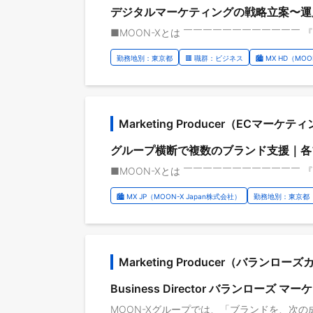
デジタルマーケティングの戦略立案〜運用全般を
勤務地別：東京都
🟥 職群：ビジネス
🏙️ MX HD（M
Marketing Producer（ECマ
グループ横断で複数のブランド支援｜各
🏙️ MX JP（MOON-X Japan株式会社）
勤務地別：東京都
Marketing Producer（バランロ
Business Director バランローズ