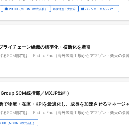
🏙️ MX HD（MOON-X株式会社）
勤務地別：大阪府
🏙️ バランローズカンパニー
るサプライチェーン組織の標準化・横断化を牽引
ger（Group SCM​統括部／MXJP出向）
横断で物流・在庫・KPIを最適化し、成長を加速させるマネージ
 MX HD（MOON-X株式会社）