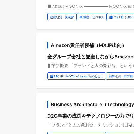
勤務地別：東京都
🟥 職群：ビジネス
🏙️ MX HD（M
Amazon責任者候補（MXJP出向）
全グループ会社と並走しながらAmazonでの売
🏙️ MX JP（MOON-X Japan株式会社）
勤務地別：東京都
Business Architecture（Technol
D2C事業の成長をテクノロジーの力で