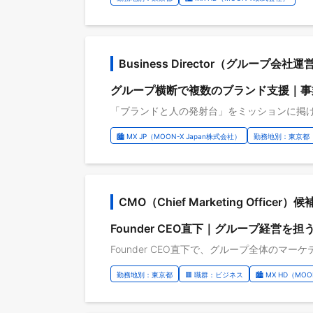
Business Director（グルー
グループ横断で複数のブランド支援｜事
🏙️ MX JP（MOON-X Japan株式会社）
勤務地別：東京都
CMO（Chief Marketing Officer）候
Founder CEO直下｜グループ経営を
勤務地別：東京都
🟥 職群：ビジネス
🏙️ MX HD（M