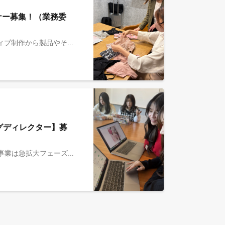
ナー募集！（業務委
事業責任者とともに、自社ブランドの自社ECサイト・ECモール（Amazon・楽天）における商品ページのクリエイティブ制作から製品やそのパッケージのデザインまで、momofulのブランド構築に関わるクリエイティブ業務をご担当いただきます。 ■MOON-X Japan/Vieonカンパニーとは ￣￣￣￣￣￣￣￣￣￣￣￣￣￣￣ 「世界中の女性のQOLを１％上げる」をMissionとし、機能性とデザイン性を兼ね備えた女性向け機能性インナーブランド「momoful（モモフル）」を展開しています。 体型の変化やホルモンバランスに悩む女性たちの「綺麗になりたい」という想いに寄り添い、改良を重ねながら進化を続けています。インナーウェアを通じて「女性らしい美しさ」と「快適な生活」を両立するブランドとして、多くの女性に寄り添い、世界中の女性に愛される製品を日々企画・開発しています。 <HP> https://www.momoful.com/ <主な製品> 累計販売数100万枚を突破した”momofulシリーズ” ・ヒップ部分に穴が空いた革新的なデザインがSNSで話題となった【ヒップアップショーツ】 ・女性ならではのニーズに注目した吸水×シームレス設計の【おりもの吸水ショーツ】 ・快適さと美しさを両立した【ナイトブラ】 ＜公式note＞ - Vieonってどんな会社？（https://note.com/moonx/n/n6c796eea7cdb） - 創業ストーリー（https://note.com/moonx/n/na75d6a399f7c） - 社員インタビュー（https://note.com/moonx/n/n0f8a3bbdf2ee） ※2026年4月にMOON-X Japan/Vieonカンパニーとして生まれかわりました。 上記のURLは一部旧社名表記のままです。 ■募集背景 ￣￣￣￣￣￣￣￣￣￣￣￣￣￣￣ 今までは社員一人ひとりが手探りで成長を続けてきましたが、現在の売上昨対比150％以上のスピードでの成長に伴い、さらにメンバーを追加して組織を強化するフェーズに差し掛かりました。プロフェッショナルになりたい、企業とともに自分自身も一緒に成長したい人と働きたいと考えております。 ■お任せしたい業務 ￣￣￣￣￣￣￣￣￣￣￣￣￣￣￣ ブランドのクリエイティブ戦略とアートディレクション及びデザインをしていただきます。自社ブランドの目的や状況に応じて、柔軟なクリエイティブの制作を行っていただきたいと考えています。 ・WEBにおけるデザインの企画・制作 （LP・WEB広告・自社EC・パッケージデザイン・リーフレット・SNSなど） - バナーデザイン - サムネイルデザイン - POPデザイン - 商品LPデザイン - コンテンツLPデザイン - WEB広告デザイン ・自社商品の撮影ディレクション ※想定配属先はVieonカンパニーです。Vieonカンパニーの働き方については下部応募概要欄をご参照ください。
グディレクター】募
Vieonは女性向け機能性インナー「ｍomoful」を主力に成長を続けています。 M&AによるMOON-Xグループ参画後、事業は急拡大フェーズに突入。売上成長の要となるデジタル広告運用のパフォーマンスを最大化させるため、既存メンバーとともに新規顧客獲得に向けたデジタルマーケターを募集します。 ■MOON-X Japan/Vieonカンパニーとは ￣￣￣￣￣￣￣￣￣￣￣￣ 「世界中の女性のQOLを１％上げる」をMissionとし、機能性とデザイン性を兼ね備えた女性向け機能性インナーブランド「momoful（モモフル）」を展開しています。 体型の変化やホルモンバランスに悩む女性たちの「綺麗になりたい」という想いに寄り添い、改良を重ねながら進化を続けています。インナーウェアを通じて「女性らしい美しさ」と「快適な生活」を両立するブランドとして、多くの女性に寄り添い、世界中の女性に愛される製品を日々企画・開発しています。 <HP> https://www.momoful.com/ <主な製品> 累計販売数100万枚を突破した”momofulシリーズ” ・ヒップ部分に穴が空いた革新的なデザインがSNSで話題となった【ヒップアップショーツ】 ・女性ならではのニーズに注目した吸水×シームレス設計の【おりもの吸水ショーツ】 ・快適さと美しさを両立した【ナイトブラ】 ＜公式note＞ - Vieonってどんな会社？（https://note.com/moonx/n/n6c796eea7cdb） - 創業ストーリー（https://note.com/moonx/n/na75d6a399f7c） - 社員インタビュー（https://note.com/moonx/n/n0f8a3bbdf2ee） ※2026年4月にMOON-X Japan/Vieonカンパニーとして生まれかわりました。 上記のURLは一部旧社名表記のままです。 ■仕事内容 ￣￣￣￣￣￣￣￣￣￣￣￣ ・運用型広告の自社運用/代理店ディレクションおよび戦略立案 Meta、Google、TikTok、LINE等のデジタル広告媒体による新規獲得の最大化。Metaなどは自社運用しているため、インハウスで高速なPDCAを実行します。 ・主要KPIのモニタリングと徹底した改善 売上・CPAだけでなく、利益やLTVまでを見据えた精緻な数値管理と施策実行。 ・クリエイティブの企画・検証 ユーザー行動データに基づき、勝てるバナー・動画の構成案を作成。制作チームと連携し、クリエイティブの鮮度と質を維持します。 ※変更の範囲：会社の定める業務の範囲による ■ミッション ￣￣￣￣￣￣￣￣￣￣￣￣ ・自社EC運営、広告運用を通じて売上・LTVの最大化を実現 ・顧客に継続的な価値を届け、ブランドへの共感を育む Vieonは女性向けインナー領域にてさらなる製品開発を追求するとともに、【海外進出】や【オフライン店舗展開】も視野に入れた活動を開始しています。 ”シェイプウエアアジアNo.1”を目指し、愛され続ける製品・ブランドになるべく邁進してまいります。 ■ポジションの魅力 ￣￣￣￣￣￣￣￣￣￣￣￣ ・広告運用を起点にブランドを牽引 メインは自社広告の運用ですが、単なる作業者ではなく、数値に基づき戦略立案や商品開発へも関与できます。事業主として一気通貫で成果を追う、代理店では味わえない手応えがあります。 ・経営直結のスピード感 カンパニーCEOでありブランド設立者である赤坂と密に連携するポジション。意思決定が極めて速く、現場の施策を即座に経営へ直結させる、圧倒的な裁量をお渡しします。 ・プロフェッショナルが集まる環境 MOON-Xグループメンバーには、P&G、サイバーエージェント、博報堂など、多様なバックグラウンドを持つプロ集団が在籍。グループを横断したナレッジ共有を通じ、マーケターとして一段上の視座が手に入ります。 ・上流へのキャリアチャレンジ 実績に応じ、EC責任者や経営メンバーへの早期ステップアップが可能。単純な広告運用担当に留まらない、事業を上流から動かすポジション事への道が開かれています。 ■チーム構成 ￣￣￣￣￣￣￣￣￣￣￣￣ 各領域のプロが自律しつつ、ブランド成長へ一丸となる「少数精鋭」の組織です。 CEO直下で広告・モール・制作の各エキスパートが在籍。プロとして自律しつつも驚くほど垣根がなく、ナレッジが即座に共有される相談しやすい環境です。一人で数字を追うのではなく、全員で試行錯誤を楽しみながらブランドを育てる文化。同じゴールへ突き進むチームの中核として、飛躍を共に喜び合える方を求めています。 ※想定配属先はVieonカンパニーです。Vieonカンパニーの働き方については下部応募概要欄をご参照ください。