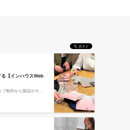
る【インハウスWeb
事業責任者とともに、自社ブランドの自社ECサイト・ECモール（Amazon・楽天）における商品ページのクリエイティブ制作から製品やそのパッケージのデザインまで、momofulのブランド構築に関わるクリエイティブ業務をご担当いただきます。 ■MOON-X Japan/Vieonカンパニーとは ￣￣￣￣￣￣￣￣￣￣￣￣￣￣￣ 「世界中の女性のQOLを１％上げる」をMissionとし、機能性とデザイン性を兼ね備えた女性向け機能性インナーブランド「momoful（モモフル）」を展開しています。 体型の変化やホルモンバランスに悩む女性たちの「綺麗になりたい」という想いに寄り添い、改良を重ねながら進化を続けています。インナーウェアを通じて「女性らしい美しさ」と「快適な生活」を両立するブランドとして、多くの女性に寄り添い、世界中の女性に愛される製品を日々企画・開発しています。 <HP> https://www.momoful.com/ <主な製品> 累計販売数100万枚を突破した”momofulシリーズ” ・ヒップ部分に穴が空いた革新的なデザインがSNSで話題となった【ヒップアップショーツ】 ・女性ならではのニーズに注目した吸水×シームレス設計の【おりもの吸水ショーツ】 ・快適さと美しさを両立した【ナイトブラ】 ＜公式note＞ - Vieonってどんな会社？（https://note.com/moonx/n/n6c796eea7cdb） - 創業ストーリー（https://note.com/moonx/n/na75d6a399f7c） - 社員インタビュー（https://note.com/moonx/n/n0f8a3bbdf2ee） ※2026年4月にMOON-X Japan/Vieonカンパニーとして生まれかわりました。 上記のURLは一部旧社名表記のままです。 ■募集背景 ￣￣￣￣￣￣￣￣￣￣￣￣￣￣￣ 今までは社員一人ひとりが手探りで成長を続けてきましたが、現在のスピード成長に伴い、さらにメンバーを追加して組織を強化するフェーズに差し掛かりました。プロフェッショナルになりたい、企業とともに自分自身も一緒に成長したい人にぜひご入社いただきたいと考えています！ ■お任せしたい業務 ￣￣￣￣￣￣￣￣￣￣￣￣￣￣￣ ブランドのクリエイティブ戦略とアートディレクション及びデザインをしていただきます。自社ブランドの目的や状況に応じて、柔軟なクリエイティブの制作を行っていただきたいと考えています。 ・WEBにおけるデザインの企画・制作 （LP・WEB広告・自社EC・パッケージデザイン・リーフレット・SNSなど） - バナーデザイン - サムネイルデザイン - POPデザイン - 商品LPデザイン - コンテンツLPデザイン - WEB広告デザイン ・自社商品の撮影ディレクション ※変更の範囲：会社の定める業務の範囲による ■組織構成・メンバー ￣￣￣￣￣￣￣￣￣￣￣￣￣￣￣ チームは20代後半〜30代前半を中心とした少数精鋭。スピード感と柔軟さを大切にしながら、日々新しいアイデアを形にしています。女性ならではのリアルな視点を活かし、「こんなものがあったらいいのに」という想いから、世界中の女性に愛される製品を企画・開発しています。 仕事の領域はWebにとどまらず、パッケージやプロダクトデザイン、ブランドづくりまで幅広く関われるのが特徴です。企画段階から関わる機会も多く、一人ひとりの裁量が大きい環境だからこそ、自分のアイデアがそのまま商品やブランドとして形になっていく手応えを感じられます。 風通しがよく、意見やアイデアを歓迎する文化の中で、チーム全体で挑戦を楽しみながら成長している組織です。 また、MOON-Xグループならではの特徴として、MOON-X所属のクリエイティブ担当とともに業務に携わる体制もございます。クリエイティブのプロフェッショナルから、Webデザイン・プロダクトデザイン等幅広く学びを得ることが可能です。 ■今後期待する役割・キャリアステップ ￣￣￣￣￣￣￣￣￣￣￣￣￣￣￣ 本ポジションでは、ゆくゆくはデザインチームのマネジメントや、WEBだけでなく製品や店舗、動画制作、ブランディングなど担当領域の拡大が選択肢となります。 Vieonは女性向けインナー領域にてさらなる製品開発を追求するとともに、【海外進出】や【オフライン店舗展開】も視野に入れた活動を開始しています。 ”シェイプウエアアジアNo.1”を目指し、愛され続ける製品・ブランドになるべく邁進してまいります。 ぜひ、貴方もその立役者になってみませんか？ ※想定配属先はVieonカンパニーです。Vieonカンパニーの働き方については下部応募概要欄をご参照ください。