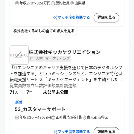
年収270～324万円
契約社員
山梨県
マッチ度を診断する
詳細を見る
株式会社くるめしの全ての求人を見る
株式会社キッカケクリエイション
IT
人材
マーケティング
「ITエンジニアのキャリア支援を通じて日本のデジタルシフ
トを加速する」というミッションのもと、エンジニア特化型
転職支援サービス「キッカケエージェント」を主軸としたHR
テック事業を展開する企業。 YouTubeを基盤とする月間100
従業員数
設立年数
評価額
累計調達額
万再生超の国内最大級ITキャリアメディアを自社運営してい
71
7
未公開
未公開
人
年
る点が最大の強み。6年間で蓄積した膨大な「エンジニアの
新着
生の声」を直接サービスへ還元。既存媒体ではリーチ困難な
53_カスタマーサポート
層から厚い信頼を得ており、大企業やメガベンチャーからの
引き合いが急増している。 現在は、自社開発の転職ポータル
年収330～480万円
正社員/契約社員
東京都渋谷区
やCRM、AIマッチング等のテクノロジー投資を加速中。 単な
る仲介エージェントに留まらず、「メディアの集客・啓蒙
マッチ度を診断する
詳細を見る
力」と「自社システムの最適化」を両立し、IT採用市場の新