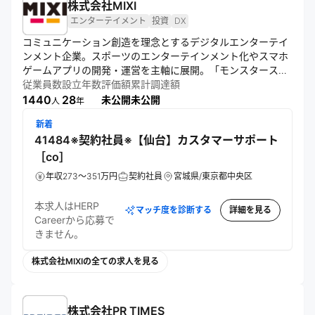
株式会社MIXI
エンターテイメント
投資
DX
コミュニケーション創造を理念とするデジタルエンターテイ
ンメント企業。スポーツのエンターテインメント化やスマホ
ゲームアプリの開発・運営を主軸に展開。「モンスタースト
ライク」などのゲームを通じ、ユーザーに驚きと喜びを提
従業員数
設立年数
評価額
累計調達額
供。スポーツのデジタル化や投資事業にも注力し、新たな価
1440
28
未公開
未公開
人
年
値創出を目指す。
新着
41484※契約社員※【仙台】カスタマーサポート
［co］
年収273～351万円
契約社員
宮城県/東京都中央区
本求人はHERP
マッチ度を診断する
詳細を見る
Careerから応募で
きません。
株式会社MIXIの全ての求人を見る
株式会社PR TIMES