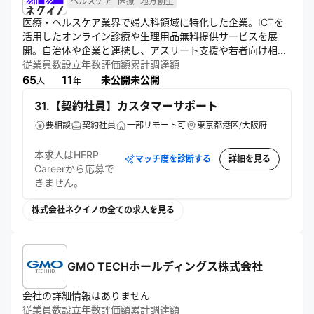
ヘルスケア
医療
地方創生
医療・ヘルスケア業界で婦人科領域に特化した企業。ICTを
活用したオンライン診療や生理用品無料提供サービスを展
開。自治体や企業と連携し、アスリート支援や若者向け相談
施設も運営。テクノロジーと対話を通じ、個々のニーズに合
従業員数
設立年数
評価額
累計調達額
わせた医療環境の創出と社会実装を目指す。
65
11
未公開
未公開
人
年
31.【契約社員】カスタマーサポート
要相談
契約社員
一部リモート可
東京都港区/大阪府
本求人はHERP
マッチ度を診断する
詳細を見る
Careerから応募で
きません。
株式会社ネクイノの全ての求人を見る
GMO TECHホールディングス株式会社
会社の詳細情報はありません
従業員数
設立年数
評価額
累計調達額