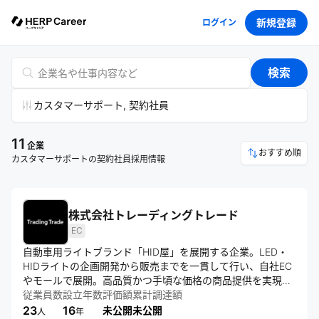
新規登録
ログイン
検索
カスタマーサポート, 契約社員
11
企業
おすすめ順
カスタマーサポートの契約社員採用情報
株式会社トレーディングトレード
EC
自動車用ライトブランド「HID屋」を展開する企業。LED・
HIDライトの企画開発から販売までを一貫して行い、自社EC
やモールで展開。高品質かつ手頃な価格の商品提供を実現
し、カー用品分野におけるユーザー体験向上とブランド価値
従業員数
設立年数
評価額
累計調達額
の強化を推進する。
23
16
未公開
未公開
人
年