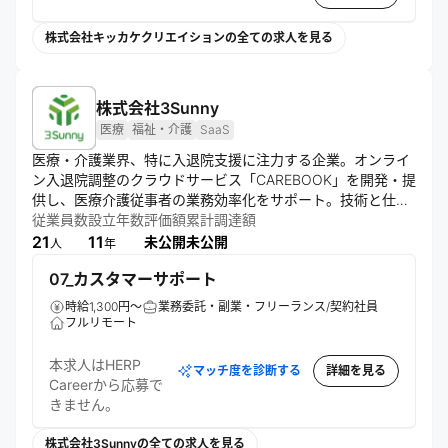
たなスタンダード構築を目指している。
株式会社キッカケクリエイションの全ての求人を見る
株式会社3Sunny
医療
福祉・介護
SaaS
医療・介護業界、特に入退院支援に注力する企業。オンライ
ン入退院調整のクラウドサービス「CAREBOOK」を開発・提
供し、医療介護従事者の業務効率化をサポート。技術と仕組
みで現場の課題を解決し、誰もが安心して医療介護を受けら
従業員数
設立年数
評価額
累計調達額
れる社会の実現を目指す。大手医療機関への導入実績を背景
21
11
未公開
未公開
人
年
に事業拡大を図る。
07_カスタマーサポート
時給1,300円～
業務委託・副業・フリーランス/契約社員
フルリモート
本求人はHERP
マッチ度を診断する
詳細を見る
Careerから応募で
きません。
株式会社3Sunnyの全ての求人を見る