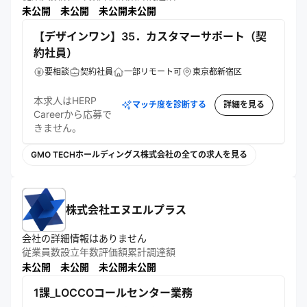
未公開
未公開
未公開
未公開
【デザインワン】35．カスタマーサポート（契
約社員）
要相談
契約社員
一部リモート可
東京都新宿区
本求人はHERP
マッチ度を診断する
詳細を見る
Careerから応募で
きません。
GMO TECHホールディングス株式会社の全ての求人を見る
株式会社エヌエルプラス
会社の詳細情報はありません
従業員数
設立年数
評価額
累計調達額
未公開
未公開
未公開
未公開
1課_LOCCOコールセンター業務