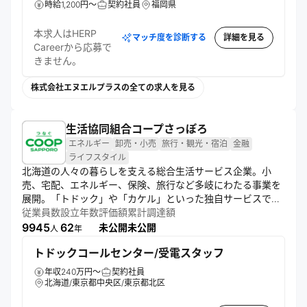
時給1,200円～
契約社員
福岡県
本求人はHERP
マッチ度を診断する
詳細を見る
Careerから応募で
きません。
株式会社エヌエルプラスの全ての求人を見る
生活協同組合コープさっぽろ
エネルギー
卸売・小売
旅行・観光・宿泊
金融
ライフスタイル
北海道の人々の暮らしを支える総合生活サービス企業。小
売、宅配、エネルギー、保険、旅行など多岐にわたる事業を
展開。「トドック」や「カケル」といった独自サービスで地
域に密着し、安全・安心な商品提供と持続可能な社会づくり
従業員数
設立年数
評価額
累計調達額
に貢献。SDGsを意識した活動や、デジタル技術の活用も進
9945
62
未公開
未公開
人
年
める。
トドックコールセンター/受電スタッフ
年収240万円～
契約社員
北海道/東京都中央区/東京都北区