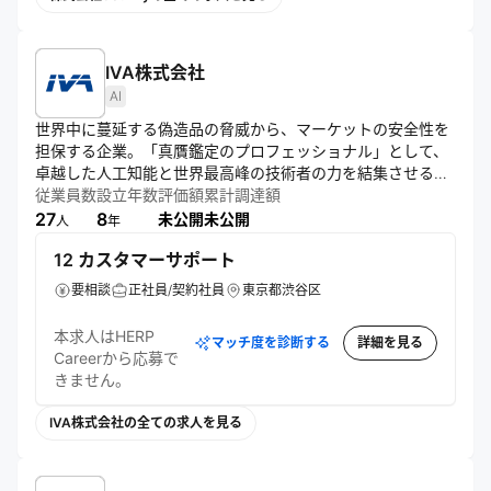
IVA株式会社
AI
世界中に蔓延する偽造品の脅威から、マーケットの安全性を
担保する企業。「真贋鑑定のプロフェッショナル」として、
卓越した人工知能と世界最高峰の技術者の力を結集させるこ
とで、これからの消費者の購買プロセスに変化をもたらそう
従業員数
設立年数
評価額
累計調達額
としている。
27
8
未公開
未公開
人
年
12 カスタマーサポート
要相談
正社員/契約社員
東京都渋谷区
本求人はHERP
マッチ度を診断する
詳細を見る
Careerから応募で
きません。
IVA株式会社の全ての求人を見る