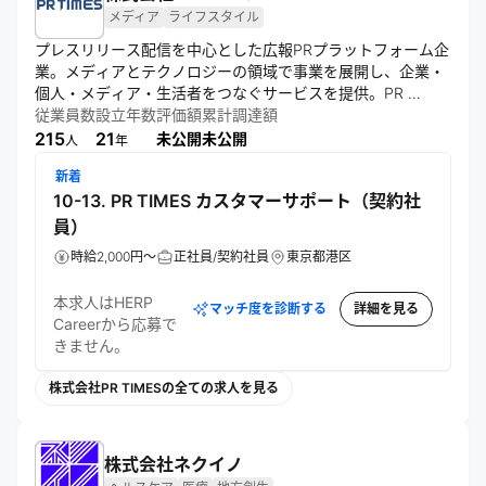
メディア
ライフスタイル
プレスリリース配信を中心とした広報PRプラットフォーム企
業。メディアとテクノロジーの領域で事業を展開し、企業・
個人・メディア・生活者をつなぐサービスを提供。PR 
TIMES、STORY、WEBクリッピングなど多様なツールを運
従業員数
設立年数
評価額
累計調達額
営し、情報流通を通じて人々の心を揺さぶる社会の実現を目
215
21
未公開
未公開
人
年
指す。
新着
10-13. PR TIMES カスタマーサポート（契約社
員）
時給2,000円～
正社員/契約社員
東京都港区
本求人はHERP
マッチ度を診断する
詳細を見る
Careerから応募で
きません。
株式会社PR TIMESの全ての求人を見る
株式会社ネクイノ