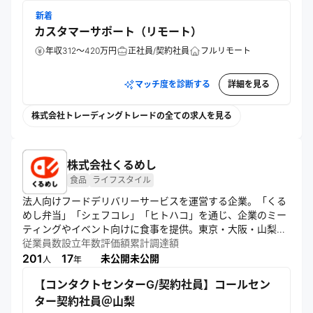
新着
カスタマーサポート（リモート）
年収312～420万円
正社員/契約社員
フルリモート
マッチ度を診断する
詳細を見る
株式会社トレーディングトレードの全ての求人を見る
株式会社くるめし
食品
ライフスタイル
法人向けフードデリバリーサービスを運営する企業。「くる
めし弁当」「シェフコレ」「ヒトハコ」を通じ、企業のミー
ティングやイベント向けに食事を提供。東京・大阪・山梨を
拠点に全国展開し、食×IT技術で働く人の食生活を豊かにす
従業員数
設立年数
評価額
累計調達額
201
17
未公開
未公開
人
年
【コンタクトセンターG/契約社員】コールセン
ター契約社員＠山梨