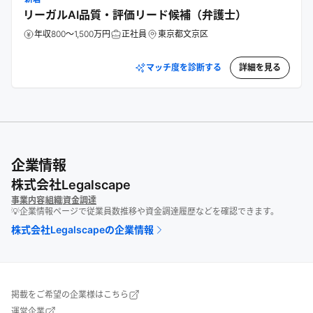
リーガルAI品質・評価リード候補（弁護士）
年収800～1,500万円
正社員
東京都文京区
マッチ度を診断する
詳細を見る
企業情報
株式会社Legalscape
事業内容
組織
資金調達
💡企業情報ページで従業員数推移や資金調達履歴などを確認できます。
株式会社Legalscape
の企業情報
掲載をご希望の企業様はこちら
運営企業