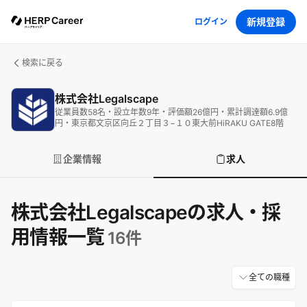
新規登録
ログイン
検索に戻る
株式会社Legalscape
従業員数
58
名
・
設立年数
9
年
・
評価額
26
億円
・
累計調達額
6.9
億
円
・
東京都文京区向丘２丁目３−１０東大前HiRAKU GATE8階
企業情報
求人
株式会社Legalscapeの求人・採
用情報一覧
16
件
全ての職種