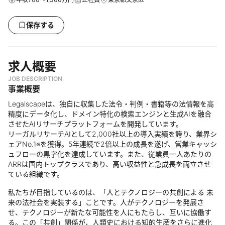
保存する
求人概要
JOB DESCRIPTION
事業概要
Legalscapeは、独自に収集した法令・判例・書籍等の法情報を高
精度にデータ化し、ドメイン特化の検索エンジンと生成AIを融合
させたAIリサーチプラットフォームを開発しています。
リーガルリサーチAIとして2,000社以上の導入実績を誇り、業界シ
ェアNo.1※を獲得。5年連続で2倍以上の成長を遂げ、営業キャッシ
ュフローの黒字化を達成しています。また、従業員一人あたりの
ARRは国内トップクラスであり、高い収益性と急成長を両立させ
ている組織です。
私たちが目指しているのは、「人とテクノロジーの共創による 未
来の法社会を実装する」ことです。人がテクノロジーを発展さ
せ、テクノロジーが新たな可能性を人にもたらし、互いに協働す
る。この「共創」関係が、人類史における知的生産をさらに進化