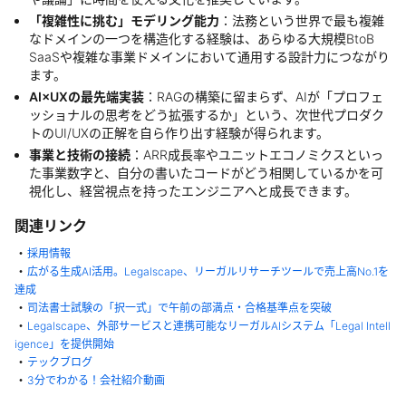
「複雑性に挑む」モデリング能力
：法務という世界で最も複雑
なドメインの一つを構造化する経験は、あらゆる大規模BtoB
SaaSや複雑な事業ドメインにおいて通用する設計力につながり
ます。
AI×UXの最先端実装
：RAGの構築に留まらず、AIが「プロフェ
ッショナルの思考をどう拡張するか」という、次世代プロダク
トのUI/UXの正解を自ら作り出す経験が得られます。
事業と技術の接続
：ARR成長率やユニットエコノミクスといっ
た事業数字と、自分の書いたコードがどう相関しているかを可
視化し、経営視点を持ったエンジニアへと成長できます。
関連リンク
・
採用情報
・
広がる生成AI活用。Legalscape、リーガルリサーチツールで売上高No.1を
達成
・
司法書士試験の「択一式」で午前の部満点・合格基準点を突破
・
Legalscape、外部サービスと連携可能なリーガルAIシステム「Legal Intell
igence」を提供開始
・
テックブログ
・
3分でわかる！会社紹介動画