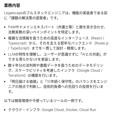
業務内容
Legalscapeのフルスタックエンジニアは、機能の実装者である前
に「課題の解決策の提案者」です。
PdMやドメインエキスパート（弁護士等）と膝を突き合わせ、
法務実務の深いペインポイントを特定します。
複雑な法情報を扱うための高度なインターフェース（React /
Typescript）から、それを支える堅牢なバックエンド（Node.js
/ TypeScript）までを一貫して設計・開発します。
LLMの特性を理解し、ユーザーが意識せずに「AIとの共創」が
できる滑らかなUXを実装します。
数十年分の法判例や書籍データを扱うためのデータモデリン
グ、スケーラビリティを考慮したインフラ（Google Cloud /
Terraform）の構築を行います。
「明日届ける価値」と「10年続く保守性」のバランスをエンジ
ニアの視点で判断し、技術的負債への先回りの投資を行いま
す。
以下は開発環境や今使っているツールの一例です。
クラウド・インフラ: Google Cloud, Docker, Cloud Run