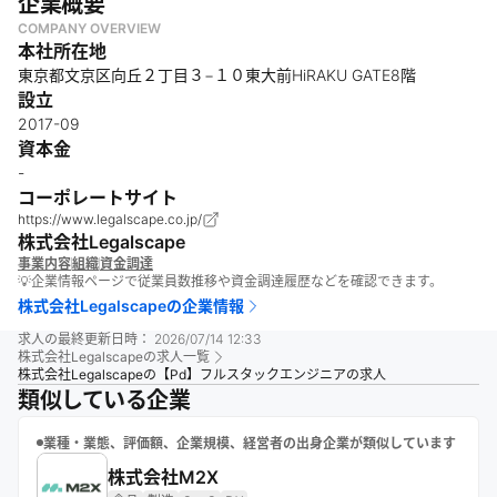
企業概要
COMPANY OVERVIEW
本社所在地
東京都文京区向丘２丁目３−１０東大前HiRAKU GATE8階
設立
2017-09
資本金
-
コーポレートサイト
https://www.legalscape.co.jp/
株式会社Legalscape
事業内容
組織
資金調達
💡企業情報ページで従業員数推移や資金調達履歴などを確認できます。
株式会社Legalscape
の企業情報
求人の最終更新日時：
2026/07/14 12:33
株式会社Legalscape
の求人一覧
株式会社Legalscapeの【Pd】フルスタックエンジニアの求人
類似している企業
業種・業態、評価額、企業規模、経営者の出身企業が類似しています
株式会社M2X