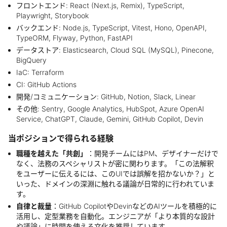
フロントエンド: React (Next.js, Remix), TypeScript,
Playwright, Storybook
バックエンド: Node.js, TypeScript, Vitest, Hono, OpenAPI,
TypeORM, Flyway, Python, FastAPI
データストア: Elasticsearch, Cloud SQL (MySQL), Pinecone,
BigQuery
IaC: Terraform
CI: GitHub Actions
開発/コミュニケーション: GitHub, Notion, Slack, Linear
その他: Sentry, Google Analytics, HubSpot, Azure OpenAI
Service, ChatGPT, Claude, Gemini, GitHub Copilot, Devin
当ポジションで得られる経験
職種を越えた「共創」
：開発チームにはPM、デザイナーだけで
なく、法務のスペシャリストが密に関わります。「この法解釈
をユーザーに伝えるには、このUIでは誤解を招かないか？」と
いった、ドメインの深淵に触れる議論が日常的に行われていま
す。
自律と裁量
：GitHub CopilotやDevinなどのAIツールを積極的に
活用し、定型業務を自動化。エンジニアが「より本質的な設計
や議論」に時間を使える文化を推奨しています。