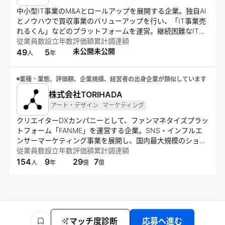
中小型IT事業のM&Aとロールアップを展開する企業。独自AI
とノウハウで買収事業のバリューアップを行い、「IT事業売
れるくん」などのプラットフォームを運営。継続困難なIT事
業の価値向上と個人投資家の参入促進を通じ、日本のIT産業
従業員数
設立年数
評価額
累計調達額
活性化に貢献している。
未公開
未公開
49
5
人
年
業種・業態、評価額、企業規模、経営者の出身企業が類似しています
株式会社TORIHADA
アート・デザイン
マーケティング
クリエイターDXカンパニーとして、ファンマネタイズプラッ
トフォーム「FANME」を運営する企業。SNS・インフルエ
ンサーマーケティング事業を展開し、国内最大規模のショー
トムービーMCNを運営。「意思ある個人による新しい経済
従業員数
設立年数
評価額
累計調達額
をつくる」というパーパスのもと、クリエイターとファンの
154
9
29
7
人
年
億
億
交流活性化を支援。
マッチ度診断
応募へ進む