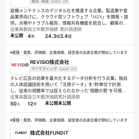
食品
製造
SaaS
DX
設備メンテナンスのデジタル化を推進する企業。製造業や食
品業界向けに、クラウド型ソフトウェア「M2X」を開発・提
供。点検やトラブル報告、情報共有機能を統合し、顧客の現
場に寄り添ったカスタマイズで、生産性向上と稼働率アップ
従業員数
設立年数
評価額
累計調達額
に貢献する。
未公開
4
24.3
3.4
年
億
億
業種・業態、評価額、企業規模、経営者の出身企業が類似しています
REVISIO株式会社
マーケティング
SaaS
DX
テレビ広告の効果を最大化するデータ分析を行う企業。独自
の人体認識技術を用いて「注視データ」を1秒単位で計測
し、従来の視聴率では捉えられなかった“視聴の質”を可視
化。家庭のテレビやコネクテッドTVを対象に、SaaS型BIツ
従業員数
設立年数
評価額
累計調達額
ール「Telescope」や広告出稿分析ツール「RE.Search」な
未公開
未公開
50
12
人
年
どを提供し、広告主や広告会社のターゲティング精度や広告
予算配分の最適化を支援している。Netflix AdsのAPAC初イ
業種・業態、評価額、企業規模、経営者の出身企業が類似しています
ベントに登壇するなど、テレビ広告のDXを牽引している。
株式会社FUNDiT