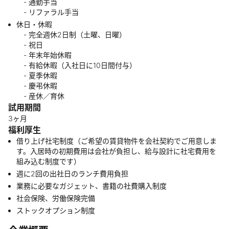
- 通勤手当
- リファラル手当
休日・休暇
- 完全週休2日制（土曜、日曜）
- 祝日
- 年末年始休暇
- 有給休暇（入社日に10日間付与）
- 夏季休暇
- 慶弔休暇
- 産休／育休
試用期間
3ヶ月
福利厚生
借り上げ社宅制度（ご希望の賃貸物件を会社契約でご用意しま
す。入居時の初期費用は会社が負担し、給与設計に社宅費用を
組み込む制度です）
週に2回の出社日のランチ費用負担
業務に必要なガジェット、書籍の社費購入制度
社会保険、労働保険完備
ストックオプション制度