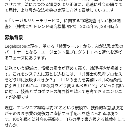
させます。法にまつわる知見をより正確に、迅速に社会の隅々ま
で届け、より豊かな法社会の実現に向けて貢献していきます。
※「リーガルリサーチサービス」に関する市場調査《No.1検証調
査》（株式会社トレンド研究機構 調べ） 2025年9月29日時点
募集背景
Legalscapeは現在、単なる「検索ツール」から、AIが法務実務の
パートナーとなる「エージェント型プロダクト」へと進化を遂げ
るフェーズにあります。
法務という領域は、情報の密度が極めて高く、論理構造が複雑で
す。これをシステムに落とし込むには、「弁護士の思考プロセス
をどうUIに反映すべきか？」「LLMの出力を実務レベルの信頼性
に引き上げるには、DB設計をどう変えるべきか？」といった問い
に対し、技術とプロダクトの境界線を越えて思考できるエンジニ
アが必要です。
現在、エンジニア組織は約20名という規模で、技術的な意思決定
がそのまま事業の競争力に直結する手応えを感じられる環境で
す。100年続く法社会の基盤を、自らの手で書き換える挑戦をしま
せんか。