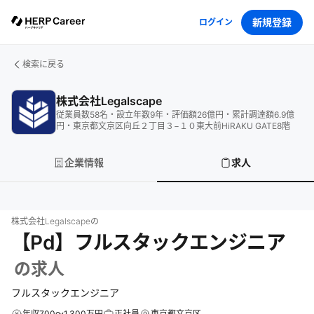
新規登録
ログイン
検索に戻る
株式会社Legalscape
従業員数
58
名
・
設立年数
9
年
・
評価額
26
億円
・
累計調達額
6.9
億
円
・
東京都文京区向丘２丁目３−１０東大前HiRAKU GATE8階
企業情報
求人
株式会社Legalscape
の
【Pd】フルスタックエンジニア
の求人
フルスタックエンジニア
年収700～1,300万円
正社員
東京都文京区