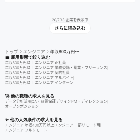
20
/
733
企業を表示中
さらに読み込む
トップ
エンジニア
年収800万円〜
💼 雇用形態で絞り込む
年収800万円以上 エンジニア 正社員
年収800万円以上 エンジニア 業務委託・副業・フリーランス
年収800万円以上 エンジニア 契約社員
年収800万円以上 エンジニア アルバイト
年収800万円以上 エンジニア インターン
🚀 他の職種の求人を見る
データ分析活用
QA・品質保証
デザイン
PM・ディレクション
オープンポジション
✨ 他の人気条件の求人を見る
エンジニア 年収400万円以上
エンジニア 一部リモート可
エンジニア フルリモート