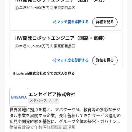
年収700～950万円
東京都目黒区
マッチ度を診断する
詳細を見る
HW開発ロボットエンジニア（回路・電装）
年収700～950万円
東京都目黒区
マッチ度を診断する
詳細を見る
BlueArch株式会社の全ての求人を見る
エンセイピア株式会社
メタバース
AI
IT
世界各地に拠点を構え、アバターやAI、教育等の多彩なデジ
タル事業を展開する企業。長年蓄積してきたサービス運用の
知見や開発経験を基盤に、グループ全体の経営・ガバナンス
や戦略的意思決定を担う。誰もが自分らしく過ごすことので
従業員数
設立年数
評価額
累計調達額