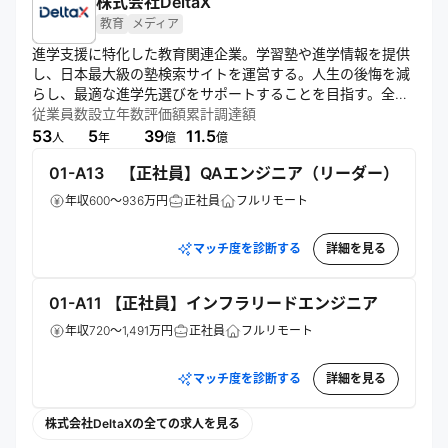
株式会社DeltaX
教育
メディア
進学支援に特化した教育関連企業。学習塾や進学情報を提供
し、日本最大級の塾検索サイトを運営する。人生の後悔を減
らし、最適な進学先選びをサポートすることを目指す。全国
の塾情報を掲載し、調査結果や最新技術を活用して、ユーザ
従業員数
設立年数
評価額
累計調達額
ーに有益な情報を提供している。
53
5
39
11.5
人
年
億
億
01-A13 【正社員】QAエンジニア（リーダー）
年収600～936万円
正社員
フルリモート
マッチ度を診断する
詳細を見る
01-A11 【正社員】インフラリードエンジニア
年収720～1,491万円
正社員
フルリモート
マッチ度を診断する
詳細を見る
株式会社DeltaXの全ての求人を見る