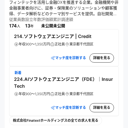
フィンテックを活用し金融DXを推進する企業。金融機関や非
金融事業者向けに、証券・保険業のソリューションや顧客獲
得、データ解析などのテーマ別サービスを提供。自社開発の
金融サービス（STREAM、セゾンポケットなど）も展開し、
従業員数
設立年数
評価額
累計調達額
新たな金融サービスの創造を目指している。
174
13
未公開
未公開
人
年
214.ソフトウェアエンジニア | Credit
年収900～1,350万円
正社員
東京都千代田区
マッチ度を診断する
詳細を見る
新着
224.AIソフトウェアエンジニア（FDE）｜Insur
Tech
年収900～1,350万円
正社員
東京都千代田区
マッチ度を診断する
詳細を見る
株式会社Finatextホールディングスの全ての求人を見る