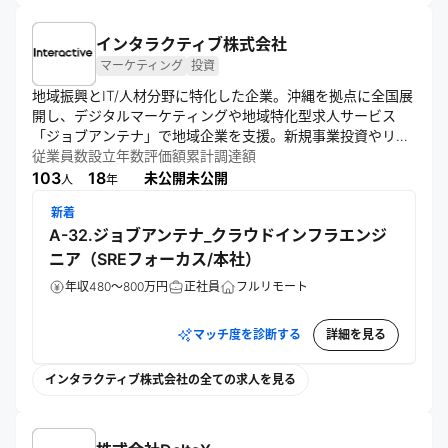
インタラクティブ株式会社
マーケティング
投資
地域振興とIT/人材分野に特化した企業。沖縄を拠点に全国展
開し、デジタルマーケティングや地域特化型求人サービス
「ジョブアンテナ」で地域企業を支援。新規事業投資やリモ
ートワーク導入も積極的に行い、地域の可能性を引き出し日
従業員数
設立年数
評価額
累計調達額
本全体の活性化を目指す。
103
18
未公開
未公開
人
年
新着
A-32.ジョブアンテナ_クラウドインフラエンジ
ニア（SREフォーカス/本社）
年収480～800万円
正社員
フルリモート
マッチ度を診断する
詳細を見る
インタラクティブ株式会社の全ての求人を見る