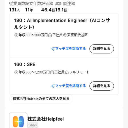
営。法務と事業部門の協業促進、業務効率化を通じ、契約業
従業員数
設立年数
評価額
累計調達額
務の生産性向上を実現する。
131
11
46.4
16.1
人
年
億
億
190：AI Implementation Engineer（AIコンサ
ルタント）
年収600～900万円
正社員
東京都渋谷区
マッチ度を診断する
詳細を見る
160：SRE
年収800～1,200万円
正社員
フルリモート
マッチ度を診断する
詳細を見る
株式会社Hubbleの全ての求人を見る
株式会社Helpfeel
SaaS