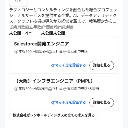
テクノロジーとコンサルティングを融合した総合プロフェッ
ショナルサービスを提供する企業。AI、データアナリティク
ス、クラウド技術の導入から経営変革まで、戦略策定から実
行支援までを一貫して手がける。幅広い産業の企業に対し、
従業員数
設立年数
評価額
累計調達額
4
未公開
未公開
未公開
年
Salesforce開発エンジニア
年収500～800万円
正社員
東京都中央区
マッチ度を診断する
詳細を見る
【大阪】インフラエンジニア（PMPL）
年収600～850万円
正社員
東京都中央区/大阪府
マッチ度を診断する
詳細を見る
株式会社ゼレンホールディングスの全ての求人を見る