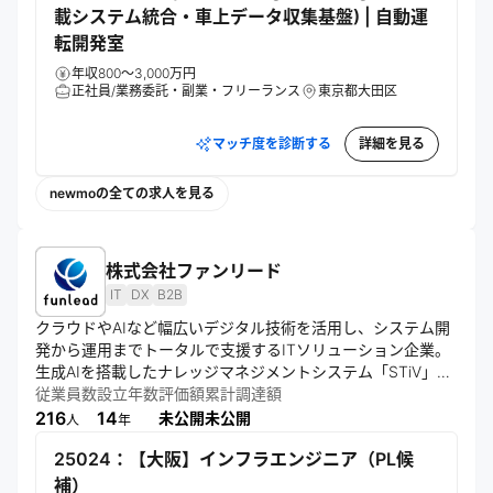
載システム統合・車上データ収集基盤) | 自動運
転開発室
年収800～3,000万円
正社員/業務委託・副業・フリーランス
東京都大田区
マッチ度を診断する
詳細を見る
newmoの全ての求人を見る
株式会社ファンリード
IT
DX
B2B
クラウドやAIなど幅広いデジタル技術を活用し、システム開
発から運用までトータルで支援するITソリューション企業。
生成AIを搭載したナレッジマネジメントシステム「STiV」を
提供し、業界を問わず多様な企業の業務効率化と課題解決に
従業員数
設立年数
評価額
累計調達額
貢献している。特長は顧客に寄り添う伴走型アプローチで、
216
14
未公開
未公開
人
年
開発から導入後の運用まで一貫してサポート。最新技術と共
25024：【大阪】インフラエンジニア（PL候
創を組み合わせ、企業の持続的な成長と価値創出を後押しし
ている。
補）