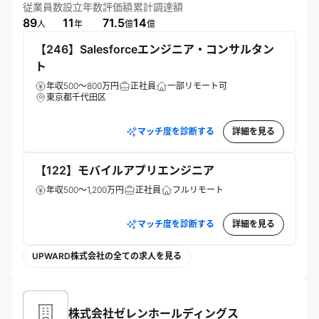
業績UPや事業成長に貢献。契約更新率99%以上、400社以上
従業員数
設立年数
評価額
累計調達額
に導入され、グローバルな事業拡大を推進している。
89
11
71.5
14
人
年
億
億
【246】Salesforceエンジニア・コンサルタン
ト
年収500～800万円
正社員
一部リモート可
東京都千代田区
マッチ度を診断する
詳細を見る
【122】モバイルアプリエンジニア
年収500～1,200万円
正社員
フルリモート
マッチ度を診断する
詳細を見る
UPWARD株式会社の全ての求人を見る
株式会社ゼレンホールディングス