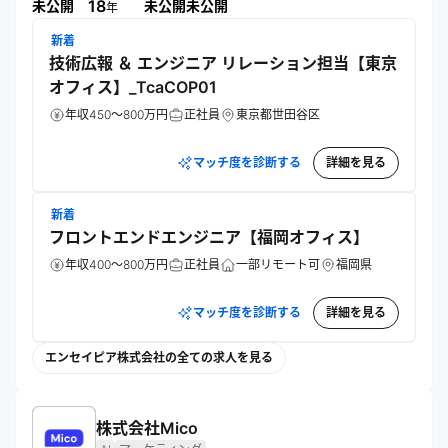
きる新たな居場所をデジタル空間に拡げるトップランナーを
18
未公開
未公開
未公開
年
目指す。
新着
技術広報 ＆ エンジニア リレーション担当【東京
オフィス】_TcaCOP01
年収450～800万円
正社員
東京都世田谷区
マッチ度を診断する
詳細を見る
新着
フロントエンドエンジニア【福岡オフィス】
年収400～800万円
正社員
一部リモート可
福岡県
マッチ度を診断する
詳細を見る
エンセイピア株式会社の全ての求人を見る
株式会社Mico