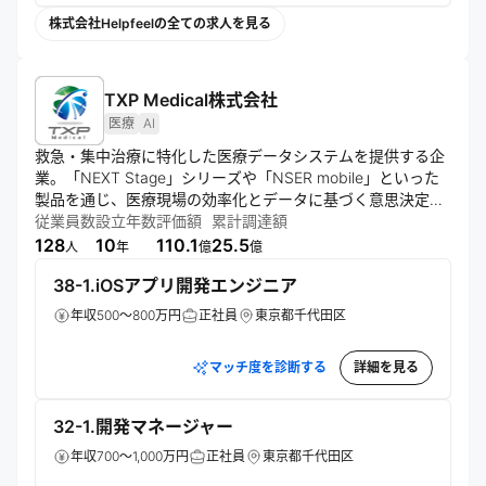
株式会社Helpfeelの全ての求人を見る
TXP Medical株式会社
医療
AI
救急・集中治療に特化した医療データシステムを提供する企
業。「NEXT Stage」シリーズや「NSER mobile」といった
製品を通じ、医療現場の効率化とデータに基づく意思決定を
支援する。医療AI開発や臨床研究支援も手掛け、医療の質向
従業員数
設立年数
評価額
累計調達額
上と患者アウトカム改善に貢献している。
128
10
110.1
25.5
人
年
億
億
38-1.iOSアプリ開発エンジニア
年収500～800万円
正社員
東京都千代田区
マッチ度を診断する
詳細を見る
32-1.開発マネージャー
年収700～1,000万円
正社員
東京都千代田区