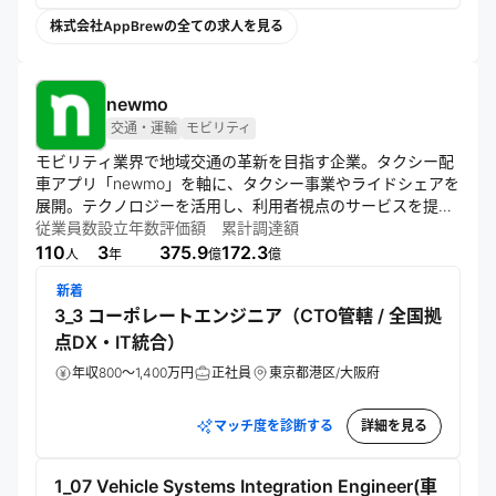
株式会社AppBrewの全ての求人を見る
newmo
交通・運輸
モビリティ
モビリティ業界で地域交通の革新を目指す企業。タクシー配
車アプリ「newmo」を軸に、タクシー事業やライドシェアを
展開。テクノロジーを活用し、利用者視点のサービスを提
供。大阪から全国展開を目指し、積極的な資金調達で事業を
従業員数
設立年数
評価額
累計調達額
拡大している。
110
3
375.9
172.3
人
年
億
億
新着
3_3 コーポレートエンジニア（CTO管轄 / 全国拠
点DX・IT統合）
年収800～1,400万円
正社員
東京都港区/大阪府
マッチ度を診断する
詳細を見る
1_07 Vehicle Systems Integration Engineer(車