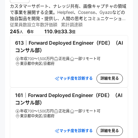
カスタマーサポート、ナレッジ共有、画像キャプチャの領域
で事業を展開する企業。Helpfeel、Cosense、Gyazoなどの
独自製品を開発・提供し、人間の思考とコミュニケーション
の加速を目指す。独自技術と革新的な働き方を通じて、情報
従業員数
設立年数
評価額
累計調達額
格差の解消と人々の可能性拡大に取り組んでいる。
245
6
110.9
33.3
人
年
億
億
613｜Forward Deployed Engineer（FDE）（AI
コンサル部）
年収700～1,500万円
正社員
一部リモート可
東京都中央区/京都府
マッチ度を診断する
詳細を見る
161｜Forward Deployed Engineer（FDE）（AI
コンサル部）
年収700～1,500万円
正社員
一部リモート可
東京都中央区/京都府
マッチ度を診断する
詳細を見る