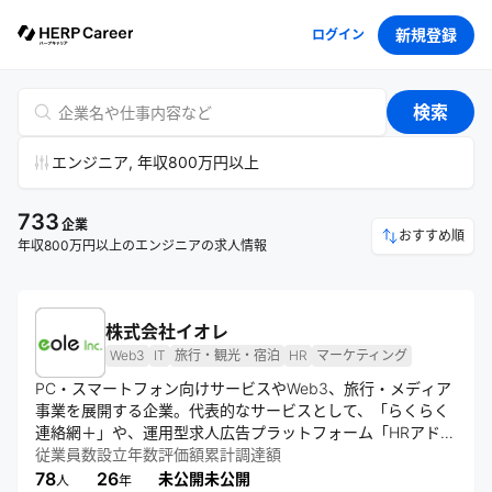
新規登録
ログイン
検索
エンジニア, 年収800万円以上
733
企業
おすすめ順
年収800万円以上のエンジニアの求人情報
株式会社イオレ
Web3
IT
旅行・観光・宿泊
HR
マーケティング
PC・スマートフォン向けサービスやWeb3、旅行・メディア
事業を展開する企業。代表的なサービスとして、「らくらく
連絡網＋」や、運用型求人広告プラットフォーム「HRアドプ
ラットフォーム」を提供。さらに日帰り旅行予約サイト「ポ
従業員数
設立年数
評価額
累計調達額
ケカル」、グランピングメディア「休日グランピング部」な
78
26
未公開
未公開
人
年