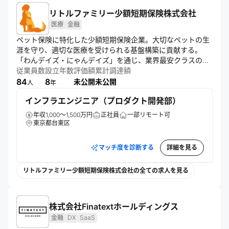
リトルファミリー少額短期保険株式会社
医療
金融
ペット保険に特化した少額短期保険企業。大切なペットの生
涯を守り、適切な医療を受けられる基盤構築に貢献する。
「わんデイズ・にゃんデイズ」を通じ、業界最安クラスの保
険料と手厚い補償を両立。オンライン申込みや選べる補償プ
従業員数
設立年数
評価額
累計調達額
ランを提供し、業界の常識にとらわれないサービスを展開し
84
8
未公開
未公開
人
年
ている。
インフラエンジニア（プロダクト開発部）
年収1,000～1,500万円
正社員
一部リモート可
東京都台東区
マッチ度を診断する
詳細を見る
リトルファミリー少額短期保険株式会社の全ての求人を見る
株式会社Finatextホールディングス
金融
DX
SaaS