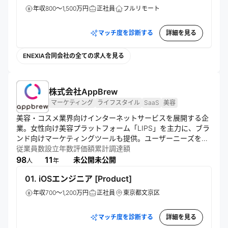
年収800～1,500万円
正社員
フルリモート
マッチ度を診断する
詳細を見る
ENEXIA合同会社の全ての求人を見る
株式会社AppBrew
マーケティング
ライフスタイル
SaaS
美容
美容・コスメ業界向けインターネットサービスを展開する企
業。女性向け美容プラットフォーム「LIPS」を主力に、ブラ
ンド向けマーケティングツールも提供。ユーザーニーズを満
たすサービス開発を目指し、仮説検証と定量・定性データに
従業員数
設立年数
評価額
累計調達額
基づく意思決定を重視。情報公開を大切にする文化を持つ。
98
11
未公開
未公開
人
年
01. iOSエンジニア [Product]
年収700～1,200万円
正社員
東京都文京区
マッチ度を診断する
詳細を見る