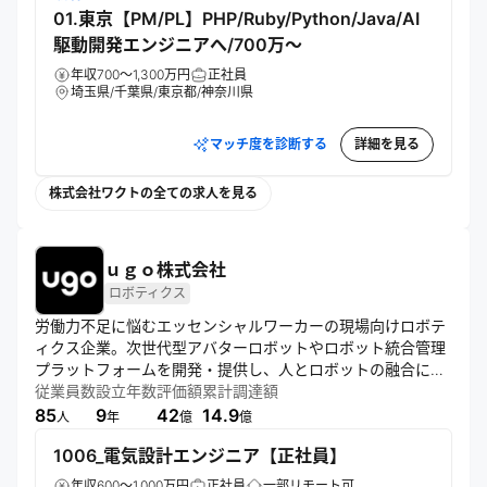
01.東京【PM/PL】PHP/Ruby/Python/Java/AI
駆動開発エンジニアへ/700万～
年収700～1,300万円
正社員
埼玉県/千葉県/東京都/神奈川県
マッチ度を診断する
詳細を見る
株式会社ワクトの全ての求人を見る
ｕｇｏ株式会社
ロボティクス
労働力不足に悩むエッセンシャルワーカーの現場向けロボテ
ィクス企業。次世代型アバターロボットやロボット統合管理
プラットフォームを開発・提供し、人とロボットの融合によ
る新しいワークスタイルを実現。現場主義と高速改善を重視
従業員数
設立年数
評価額
累計調達額
し、社会実装にこだわった一貫体制で事業を展開している。
85
9
42
14.9
人
年
億
億
1006_電気設計エンジニア【正社員】
年収600～1,000万円
正社員
一部リモート可