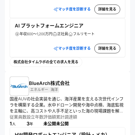
マッチ度を診断する
詳細を見る
AI プラットフォームエンジニア
年収600～1,200万円
正社員
フルリモート
マッチ度を診断する
詳細を見る
株式会社タイムラボの全ての求人を見る
BlueArch株式会社
エネルギー
海洋
国産AUVの社会実装を通じ、海洋産業を支える次世代インフ
ラを構築する企業。水中ドローン開発や海中点検、海底監視
を主軸に、高コストや人手不足といった海の現場課題を解決
する。独自のロボティクス技術を強みに、海洋エネルギー分
従業員数
設立年数
評価額
累計調達額
野等の脱人化と効率化を推進。日本の海洋利活用の発展と安
1
3
未公開
未公開
人
年
全な活動の実現を目指す。
HW開発ロボットエンジニア（設計・メカ）