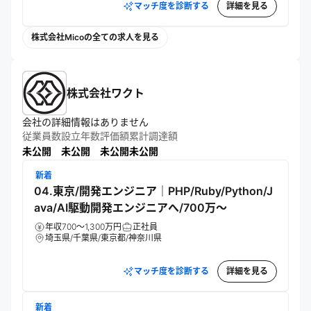
マッチ度を診断する
詳細を見る
株式会社Micoの全ての求人を見る
株式会社ワクト
会社の詳細情報はありません
従業員数
設立年数
評価額
累計調達額
未公開
未公開
未公開
未公開
新着
04.東京/開発エンジニア｜PHP/Ruby/Python/J
ava/AI駆動開発エンジニアへ/700万～
年収700～1,300万円
正社員
埼玉県/千葉県/東京都/神奈川県
マッチ度を診断する
詳細を見る
新着