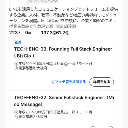
AI
マーケティング
LINEを活用したコミュニケーションプラットフォームを提供
する企業。人材、教育、不動産など幅広い業界向けにソリュ
ーションを展開。MicoCloudを中核に、企業と顧客のコミュ
ニケーション最適化を通じて売上増加とコスト削減を実現。
従業員数
設立年数
評価額
累計調達額
機能開発とサポート体制の充実に注力している。
223
9
137.3
61.2
人
年
億
億
新着
TECH-ENG-33. Founding Full Stack Engineer
( BizClo ）
年収700～1,100万円
正社員
一部リモート可
東京都港区/大阪府
マッチ度を診断する
詳細を見る
TECH-ENG-32. Senior Fullstack Engineer（Mi
co Message）
年収700～1,100万円
正社員
一部リモート可
東京都港区/大阪府