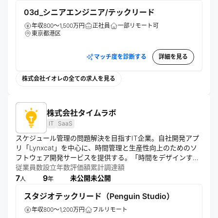
ど、多岐にわたる事業を展開し、ユーザーとクライアントの
03d_シニアエンジニア/テックリード
ニーズに応える新しい価値を創造している。
年収800～1,500万円
正社員
一部リモート可
東京都港区
マッチ度を診断する
詳細を見る
株式会社イオレの全ての求人を見る
株式会社タイムラボ
IT
SaaS
スケジュール管理の問題解決を目指すIT企業。自社開発アプ
リ「Lynxcat」を中心に、時間管理と生産性向上のためのソ
フトウェア開発サービスを提供する。「時間をデザインす
る」をコンセプトに、国内外での事業展開と組織拡大を図
従業員数
設立年数
評価額
累計調達額
る。
7
9
未公開
未公開
人
年
スタジオテックリード（Penguin Studio）
年収800～1,200万円
フルリモート