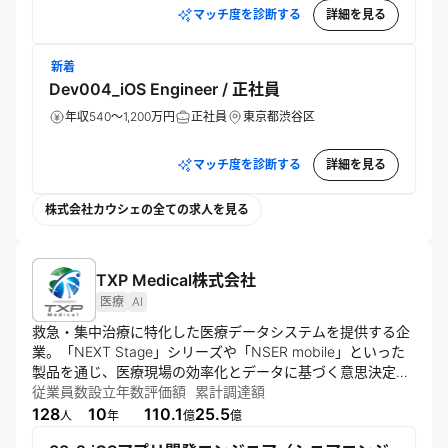
マッチ度を診断する
詳細を見る
新着
Dev004_iOS Engineer / 正社員
年収540～1,200万円
正社員
東京都渋谷区
マッチ度を診断する
詳細を見る
株式会社カウシェの全ての求人を見る
TXP Medical株式会社
医療
AI
救急・集中治療に特化した医療データシステムを提供する企
業。「NEXT Stage」シリーズや「NSER mobile」といった
製品を通じ、医療現場の効率化とデータに基づく意思決定を
支援する。医療AI開発や臨床研究支援も手掛け、医療の質向
従業員数
設立年数
評価額
累計調達額
上と患者アウトカム改善に貢献している。
128
10
110.1
25.5
人
年
億
億