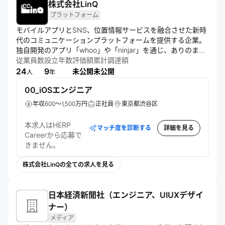
株式会社LinQ
プラットフォーム
モバイルアプリとSNS、位置情報サービスを融合させた新時
代のコミュニケーションプラットフォームを提供する企業。
独自開発のアプリ「whoo」や「ninjar」を通じ、ありのまま
の自分を表現できる場を創出。App StoreやGoogle Play 
従業員数
設立年数
評価額
累計調達額
Storeでの配信、広報活動、採用を通じて事業を拡大してい
24
9
未公開
未公開
人
年
る。
00_iOSエンジニア
年収600～1,500万円
正社員
東京都渋谷区
本求人はHERP
マッチ度を診断する
詳細を見る
Careerから応募で
きません。
株式会社LinQの全ての求人を見る
日本経済新聞社（エンジニア、UIUXデザイ
ナー）
メディア