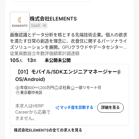
株式会社ELEMENTS
SaaS
AI
画像認識とデータ分析を核とする先端技術企業。個人の欲求
を満たす日常の創造を理念に、衣食住に関するパーソナライ
ズソリューションを展開。GPUクラウドやデータセンター運
営も手がける。グループ会社を通じ、生体認証や行動解析な
従業員数
設立年数
評価額
累計調達額
ど多様な事業を展開し、東証グロース市場への上場を目指
105
13
未公開
未公開
人
年
す。
【01】モバイル/SDKエンジニアマネージャー(i
OS/Android)
年収800～1,200万円
正社員
一部リモート可
東京都中央区
本求人はHERP
マッチ度を診断する
詳細を見る
Careerから応募で
きません。
株式会社ELEMENTSの全ての求人を見る