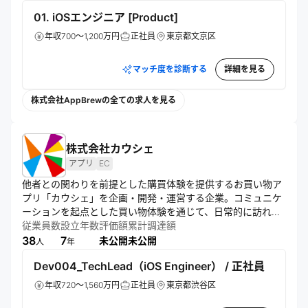
01. iOSエンジニア [Product]
年収700～1,200万円
正社員
東京都文京区
マッチ度を診断する
詳細を見る
株式会社AppBrewの全ての求人を見る
株式会社カウシェ
アプリ
EC
他者との関わりを前提とした購買体験を提供するお買い物ア
プリ「カウシェ」を企画・開発・運営する企業。コミュニケ
ーションを起点とした買い物体験を通じて、日常的に訪れた
くなる場を創出する。流通と人のつながりを再設計し、新し
従業員数
設立年数
評価額
累計調達額
い生活圏のカタチをつくることを目指している。
38
7
未公開
未公開
人
年
Dev004_TechLead（iOS Engineer） / 正社員
年収720～1,560万円
正社員
東京都渋谷区