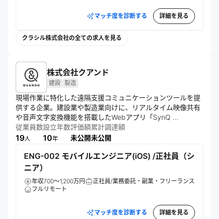
マッチ度を診断する
詳細を見る
クラシル株式会社の全ての求人を見る
株式会社クアンド
建設
製造
現場作業に特化した遠隔支援コミュニケーションツールを提
供する企業。建設業や製造業向けに、リアルタイム映像共有
や音声文字変換機能を搭載したWebアプリ「SynQ 
Remote」を開発。導入提案やサポート、認知拡大活動を通
従業員数
設立年数
評価額
累計調達額
じ、現場のリモートワーク課題解決に取り組む。
19
10
未公開
未公開
人
年
ENG-002 モバイルエンジニア(iOS) /正社員（シ
ニア）
年収700～1,200万円
正社員/業務委託・副業・フリーランス
フルリモート
マッチ度を診断する
詳細を見る