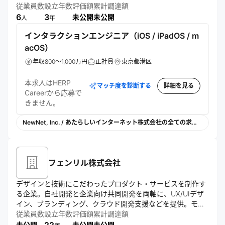
ラリアプリを開発し、ハードウェア事業も展開。グローバル
従業員数
設立年数
評価額
累計調達額
志向で多様な専門家を採用し、スタートアップとして急成長
6
3
未公開
未公開
人
年
を目指す。
インタラクションエンジニア（iOS / iPadOS / m
acOS）
年収800～1,000万円
正社員
東京都港区
本求人はHERP
マッチ度を診断する
詳細を見る
Careerから応募で
きません。
NewNet, Inc. / あたらしいインターネット株式会社の全ての求人を見る
フェンリル株式会社
デザインと技術にこだわったプロダクト・サービスを制作す
る企業。自社開発と企業向け共同開発を両軸に、UX/UIデザ
イン、ブランディング、クラウド開発支援などを提供。モビ
リティ、ファイナンス、メディア、製造業など多業種に関与
従業員数
設立年数
評価額
累計調達額
未公開
未公開
未公開