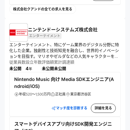
株式会社クアンドの全ての求人を見る
ニンテンドーシステムズ株式会社
エンターテイメント
エンターテインメント、特にゲーム業界のデジタル分野に特
化した企業。独創性と技術知見を融合し、世界的イノベーシ
ョンを目指す。マリオやゼルダなどの人気キャラクターを活
用したオンラインサービスやモバイルゲームの開発・運用を
従業員数
設立年数
評価額
累計調達額
手掛け、多様な技術と人材を駆使して新たな娯楽体験の創造
4
未公開
未公開
未公開
年
に取り組んでいる。
Nintendo Music 向け Media SDKエンジニア(A
ndroid/iOS)
年収520～1,500万円
正社員
東京都渋谷区
マッチ度を診断する
詳細を見る
スマートデバイスアプリ向けSDK開発エンジニ