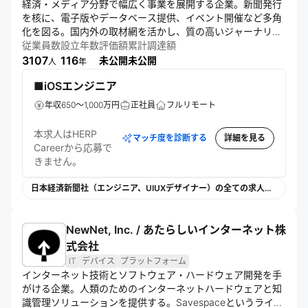
経済・メディア分野で幅広く事業を展開する企業。新聞発行
を核に、電子版やデータベース提供、イベント開催など多角
化を図る。国内外の取材網を活かし、質の高いジャーナリズ
ムを追求。紙とデジタルのメディアミックスで、多様な読者
従業員数
設立年数
評価額
累計調達額
ニーズに応える。
3107
116
未公開
未公開
人
年
■iOSエンジニア
年収650～1,000万円
正社員
フルリモート
本求人はHERP
マッチ度を診断する
詳細を見る
Careerから応募で
きません。
日本経済新聞社（エンジニア、UIUXデザイナー）の全ての求人を見る
NewNet, Inc. / あたらしいインターネット株
式会社
IT
デバイス
プラットフォーム
インターネット技術とソフトウェア・ハードウェア開発を手
がける企業。人類のためのインターネットハードウェアと知
識管理ソリューションを提供する。Savespaceというライブ