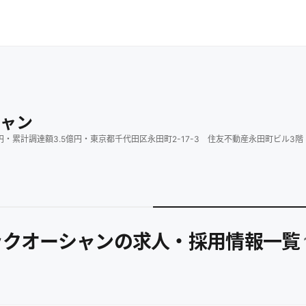
ャン
円
・
累計調達額
3.5
億円
・
東京都千代田区永田町2-17-3 住友不動産永田町ビル3階
ックオーシャンの求人・採用情報一覧