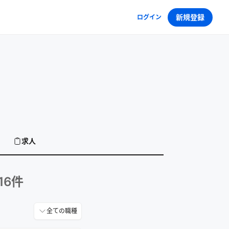
新規登録
ログイン
求人
16
件
全ての職種