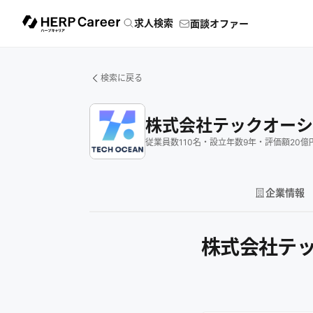
求人検索
面談オファー
検索に戻る
株式会社テックオーシ
従業員数
110
名
・
設立年数
9
年
・
評価額
20
億
企業情報
株式会社テ