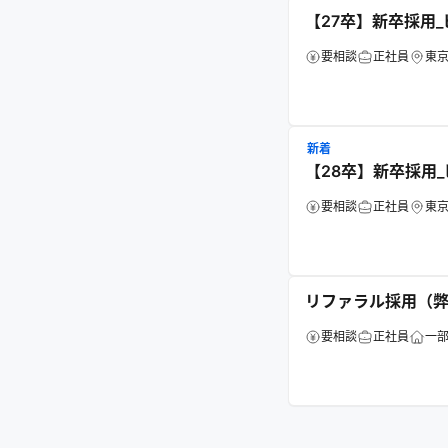
【27卒】新卒採用
要相談
正社員
東
新着
【28卒】新卒採用
要相談
正社員
東
リファラル採用（
要相談
正社員
一