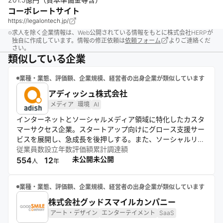
コーポレートサイト
https://legalontech.jp/
求人を除く企業情報は、Web公開されている情報をもとに株式会社HERPが
独自に作成しています。情報の修正依頼は
依頼フォーム
よりご連絡くだ
さい。
類似している企業
業種・業態、評価額、企業規模、経営者の出身企業が類似しています
アディッシュ株式会社
メディア
環境
AI
インターネットとソーシャルメディア領域に特化したカスタ
マーサクセス企業。スタートアップ向けにグロース支援サー
ビスを展開し、急成長を後押しする。また、ソーシャルリス
ク対策やAI適応支援など、デジタル社会の課題解決に取り組
従業員数
設立年数
評価額
累計調達額
む。ESG経営を推進し、健全なインターネット環境の構築を
未公開
未公開
554
12
人
年
目指す。
業種・業態、評価額、企業規模、経営者の出身企業が類似しています
株式会社グッドスマイルカンパニー
アート・デザイン
エンターテイメント
SaaS