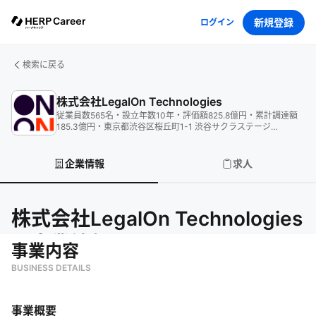
新規登録
ログイン
検索に戻る
株式会社LegalOn Technologies
従業員数
565
名
・
設立年数
10
年
・
評価額
825.8
億円
・
累計調達額
185.3
億円
・
東京都渋谷区桜丘町1-1 渋谷サクラステージ
SHIBUYAタワー19階
企業情報
求人
株式会社LegalOn Technologies
の企業情報
事業内容
BUSINESS DETAILS
事業概要