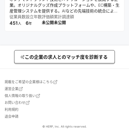
業。オリジナルグッズ作成プラットフォームや、EC構築・生
産管理システムを提供する。AIなどの先端技術の統合によ
り、モノづくりを圧倒的な速さと柔軟性で進化させている点
従業員数
設立年数
評価額
累計調達額
が強み。個性と創造性が尊重される豊かな社会の実現に挑
未公開
未公開
451
6
人
年
む。
この企業の求人とのマッチ度を診断する
掲載をご希望の企業様はこちら
運営企業
個人情報の取り扱い
お問い合わせ
利用規約
退会申請
© HERP, Inc. All rights reserved.