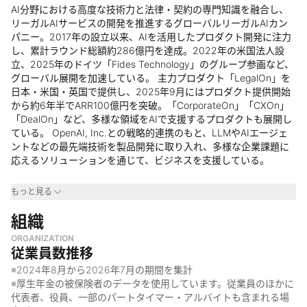
AI分野における高度な技術力と法律・契約の専門知識を融合し、
リーガルAIサービスの開発を推進するグローバルリーガルAIカン
パニー。2017年の設立以来、AIを活用したプロダクト開発に注力
し、累計ラウンド総額約286億円を達成。2022年の米国法人設
立、2025年のドイツ「Fides Technology」のグループ参画など、
グローバル展開を加速している。 主力プロダクト「LegalOn」を
日本・米国・英国で提供し、2025年9月にはプロダクト提供開始
から約6年半でARR100億円を突破。「CorporateOn」「CXOn」
「DealOn」など、多様な領域をAIで支援するプロダクトも展開し
ている。 OpenAI, Inc.との戦略的連携のもと、LLMやAIエージェ
ントなどの最先端技術を製品開発に取り入れ、多様な企業課題に
応えるソリューションを通じて、ビジネスを支援している。
事業領域
もっと見る
・
組織
グローバルAI領域
・
専門性とAIを掛け合わせた領域
ORGANIZATION
・
企業の経営オペレーションの中でも特に高度な専門性が要求さ
従業員数推移
れる領域
※
2024年8月
から
2026年7月
の期間を集計
なぜやっているのか
※厚生年金の被保険者のデータを使用しています。従業員のほかに
代表者、役員、一部のパートタイマー・アルバイトも含まれる場
・
「法とテクノロジーの力で、安心して前進できる社会を創る」