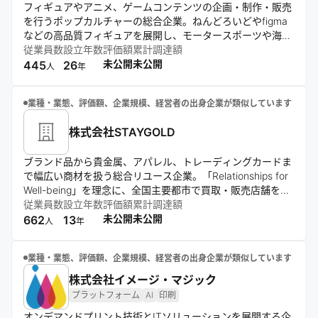
フィギュアやアニメ、ゲームコンテンツの企画・制作・販売
を行うポップカルチャーの総合企業。ねんどろいどやfigma
などの高品質フィギュアを展開し、モータースポーツや海外
市場にも進出。クラウドファンディングやM&Aなど新しい手
従業員数
設立年数
評価額
累計調達額
法を活用し、世界中のクリエイターとともにコンテンツの価
未公開
未公開
445
26
人
年
値と愛着を高め続けている。
業種・業態、評価額、企業規模、経営者の出身企業が類似しています
株式会社STAYGOLD
ブランド品から貴金属、アパレル、トレーディングカードま
で幅広い商材を扱う総合リユース企業。「Relationships for
Well-being」を理念に、全国主要都市で買取・販売店舗を展
開。「NEXT REUSE CULTURE」をビジョンに掲げ、モノの
従業員数
設立年数
評価額
累計調達額
価値と想いを次の所有者へ繋ぐ事業を推進。
未公開
未公開
662
13
人
年
業種・業態、評価額、企業規模、経営者の出身企業が類似しています
株式会社イメージ・マジック
プラットフォーム
AI
印刷
オンデマンドプリント技術とITソリューションを展開する企