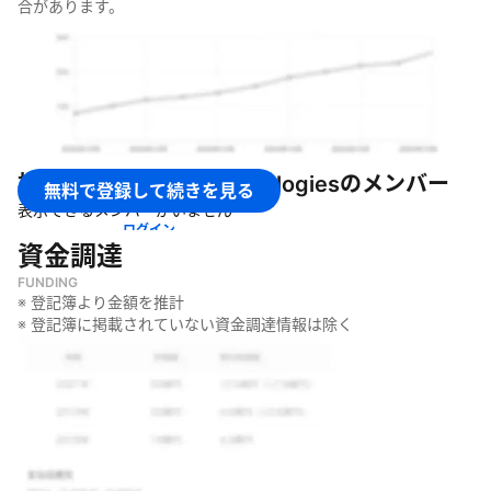
合があります。
ため
・
企業活動におけるあらゆる業務の属人化や非効率を解消し、事
業の前進を支援するため
何をしているのか
・
あらゆる法務業務を最先端のAIテクノロジーで支援する
「LegalOn: World Leading Legal AI」の提供
株式会社LegalOn Technologies
のメンバー
・
企業のコーポレート業務における課題解決とコンプライアン
無料で登録して続きを見る
ス・ガバナンスの浸透を支援するAIカウンセル「CorporateOn」
表示できるメンバーがいません
の提供
ログイン
資金調達
・
経営のプロフェッショナルであるエグゼクティブ向けのAIとし
て「CXOn : World Leading AI Assistant for Executives」の開発
FUNDING
・
AIスタートアップ最速でARR100億円に到達したノウハウを詰め
※ 登記簿より金額を推計
込んだ営業向けAIとして「DealOn : World Leading Deal
※ 登記簿に掲載されていない資金調達情報は除く
Execution AI」の開発