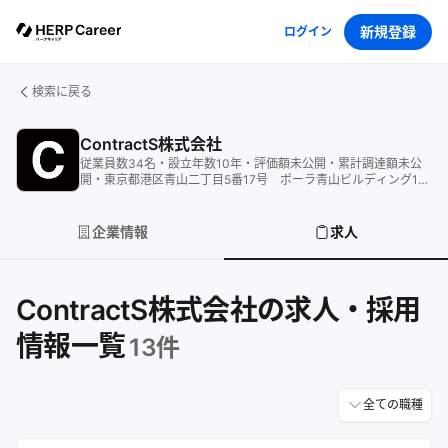
新規登録
ログイン
検索に戻る
ContractS株式会社
従業員数
34
名
・
設立年数
10
年
・
評価額
未公開
・
累計調達額
未公
開
・
東京都港区青山二丁目5番17号 ポーラ青山ビルディング13
階
企業情報
求人
ContractS株式会社の求人・採用
情報一覧
13
件
全ての職種