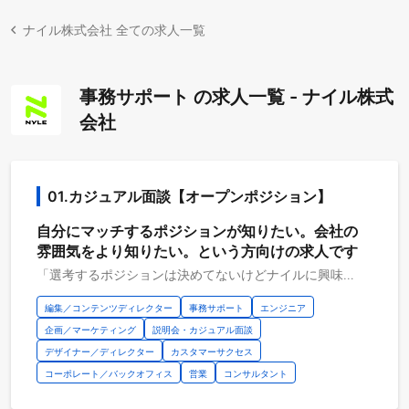
ナイル株式会社 全ての求人一覧
事務サポート の求人一覧 - ナイル株式
会社
01.カジュアル面談【オープンポジション】
自分にマッチするポジションが知りたい。会社の
雰囲気をより知りたい。という方向けの求人です
「選考するポジションは決めてないけどナイルに興味がある」「情報交換をしたい」「マッチするポジションがあるか知りたい」という方はこちらから応募をお願いします。 ご経歴やスキルを拝見し、マッチするポジションがある場合は人事とのカジュアル面談を調整させていただきます。 ＜ポジションイメージ＞ ・Webコンサルタント ・事業企画、経営企画 ・コーポレート（経理、法務、人事） ・マーケティング ・コンテンツディレクター ＜対象になる方＞ ・働き方や雰囲気など、求人では確認しづらい部分を含めて詳細を聞きたい ・今は転職活動をしていないが、今後のために情報収集をしたい ・自身にマッチするポジションがあるか直接確認をしたい など ＜詳細＞ ・30～60分程度のオンライン面談 ・希望に応じて以下のような内容を想定しています -会社説明 -募集職種のご案内 -キャリアの壁打ち -質疑応答 など ＜その他＞ ・あくまで情報交換の面談のため志望動機や自己PR等のご準備は必要ございません ・服装についても特に指定はございません ＜注意事項＞ 本ポジションは面談前に書類選考を実施させていただきます
編集／コンテンツディレクター
事務サポート
エンジニア
企画／マーケティング
説明会・カジュアル面談
デザイナー／ディレクター
カスタマーサクセス
コーポレート／バックオフィス
営業
コンサルタント