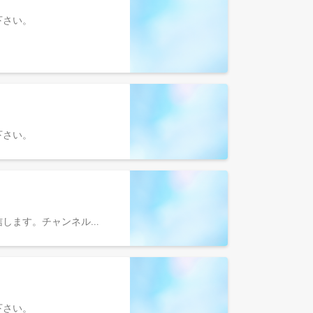
参照下さい。
参照下さい。
YouTubeチャンネル「くらしのマーケット大学」を通して、｢くらしのマーケット｣の魅力、価値を動画で世の中に発信します。チャンネルの顔となる出演者を募集しています。未経験の方でも大歓迎です。男女問いません。 出演は興味あるけど、未経験… そんな方でも問題ありません。 動画の企画や出演はどの年代、どんな経験の人、誰にだってできる、 というのが弊社動画制作班のポリシーです。 未経験・経験者ともにご応募お待ちしております。 弊社動画制作班についてnoteに掲載しています、ぜひご覧ください。 ◎note https://note.com/curama/n/n2ccd3b2da839
参照下さい。