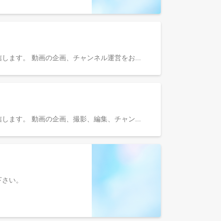
YouTubeチャンネル「くらしのマーケット大学」を通して、｢くらしのマーケット｣の魅力、価値を動画で世の中に発信します。 動画の企画、チャンネル運営をお任せします。出演も可能です。あなたのアイデアを活かしてください。
YouTubeチャンネル「くらしのマーケット大学」を通して、｢くらしのマーケット｣の魅力、価値を動画で世の中に発信します。 動画の企画、撮影、編集、チャンネル運営をお任せします。 ▼note https://note.com/curama/n/nc52eed8b7b63
参照下さい。