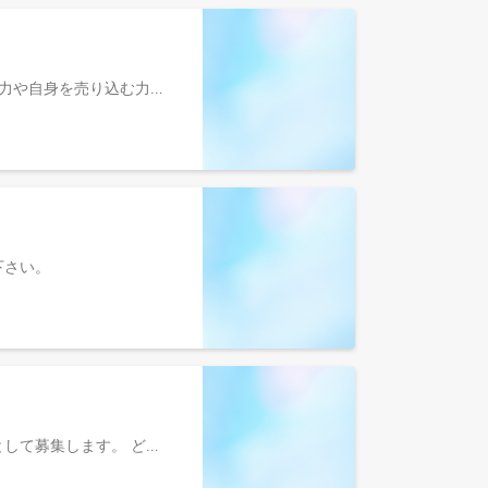
＜営業コース＞ 内容：クライアントの根本課題を解決する営業活動を行っていただきます。 営業としてのヒアリング力や自身を売り込む力を身につけることができます。 ・業界・クライアントのリサーチ ・アプローチリストの作成 ・リードへのアプローチ ・テレマーケティング ・成果の分析とレポーティング ・顧客フィードバックの共有 ※新しいことにチャレンジし、着実にスキル・能力を伸ばしていただけるよう事業責任者がサポートいたします。 ＜コーポレートコース＞ 内容：財務・経理・企画・人事などバックオフィスの業務を行っていただきます。 具体的な業務内容例は以下のとおりです。 ①財務・経理 ・事業分析（業界、財務、KPI等の分析） ・経営陣への意思決定のための資料作成 ・投資家面談（海外投資家中心）への同席 ②事務/アシスタント ・募集要項の作成 ・候補者との面接の日程調整 ・選考状況の社内レポーティング ・採用イベントの企画と運営 ③企画（IR資料デザイナー） ・IR資料テンプレートの設計：CanvaやGoogle Slideを使って、当社のIR資料の考案・テンプレートの作成 ・IR資料の作成：会社で必要な資料やデータをスライドに落とし込みます。 ※具体的な業務内容は、応募者の方のレベルや経験によってカスタマイズいたします。 ※ご希望のコースがあれば、「応募先へのメッセージ」に記載ください。
参照下さい。
これまでのご経験・スキルを活かしてみんなのマーケットの事業成長に貢献していただける方をオープンポジションとして募集します。 どの職種にエントリーしたらよいかわからない方や、現在採用していないポジションにおいて専門知識やスキル・経験を活かせるとお考えの方は、こちらからエントリーください。 選考を通してご活躍いただけるポジションを確認させていただき、配属、役割を決定いたします。 ポジションや本部の希望がある方は、応募の際にお伝えください。