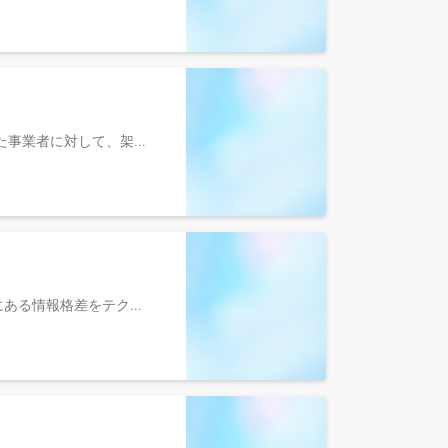
くらしのマーケットにて活躍する出店者を増やしていくために、出店審査を行うポジションです。 出店登録を行なった事業者に対して、架電による出店審査を行い、くらしのマーケットの安全性を維持・向上するための判断を行っていきます。 【募集の背景】 組織拡大に伴うチーム増員募集です。 【このポジションの魅力】 ・ご自身が出店審査を行なった出店者が活躍する姿を、サイトやコンサルタント、くらしのマーケットアワードを通じて確認することができます。 ・くらしのマーケットの安心・安全を維持するために必要不可欠なポジションです。ご自身の判断がくらしのマーケットの安全性の維持、さらには向上に直結します。 ・多種多様な事業者とコミュニケーションをすることができるので、様々な業種や市場に関する理解が深まります。 【具体的な業務内容】 ・出店審査架電（サイトへ出店登録した事業者への架電） ・事業者からの問い合わせ対応 ・登録情報や審査書類の確認 ■参考 ・Speaker Deck（みんなのマーケットのコンサルタントの特徴について） https://speakerdeck.com/minma_curama/consultant-characteristics ・Speaker Deck（出店者の違反行為を数値化した話） https://speakerdeck.com/minma_curama/violation-score ・YouTube（コンサルティング本部 平井本部長） https://youtu.be/QRtk6LIlclg ・YouTube（営業/コンサルティング職の採用担当が内定を出したくなる必勝フレーズ） https://youtu.be/ioZ3Xk4AtHc?si=tgIpc2Ur9R3Kfx29 ＼＼ 他にも選考を受ける上で参考になる資料がたくさんありますので、御覧ください！ ／／ 採用サイト：https://minma.jp/recruit YouTube：https://www.youtube.com/@minma_inc Speaker Deck：https://speakerdeck.com/minma_curama
くらしのマーケットは、公正でオープンなマーケットプレイスであるべきだと考えています。売り手と買い手との間にある情報格差をテクノロジーの力で変革し、参加者が安心して取引ができる、健全な環境の構築と維持を目指しています。 マーケットの参加者には守るべきルールが存在します。法律であったり、事業領域ごとの規制や許認可というものもあります。また、くらしのマーケット独自で定めている利用規約やガイドラインといったものも存在します。 いずれも健全なマーケット環境、市場秩序をまもるための重要な要素であるといえます。 品質管理の担当者は、各種ルールやガイドラインを理解し遵守した上で、マーケット参加者が取引をおこなっているか、実態の把握につとめます。ルールを理解していない参加者への指導や、ルール違反者の取り締まりなどの業務が主な役割です。 【募集の背景】 組織拡大に伴うチーム増員募集です。 【このポジションの魅力】 くらしのマーケットはめまぐるしいスピードで進化し続けています。 お客様・出店者の増加、流通額の伸長も進化と言えますし、新機能・新サービスのリリースなども頻繁に行われています。品質管理に求められる役割も、サービス進化とともにより広範なものとなってきています。拡張しつづけるマーケットプレイスにおいて、変化に対応しながら市場秩序をつくりだし、守っていく。という、大きな課題に挑戦できる仕事だと言えます。 【具体的な業務内容】 ・店舗ページ掲載内容（文言/画像）のチェック ・店舗ページにアップロードされる画像の審査 ・ユーザー対応のモニタリング ・出店者とユーザー間の金銭授受に関するチェック ・予約手数料の算出に関するチェックと請求処理 ・違反が疑われる行為に対しての事実確認 ・違反項目に対するデータ管理 ・違反項目の指摘と改善要望 ・掲載停止や退店処分などのペナルティ執行の判断・実行 ■参考 ・Speaker Deck（みんなのマーケットのコンサルタントの特徴について） https://speakerdeck.com/minma_curama/consultant-characteristics ・Speaker Deck（出店者の違反行為を数値化した話） https://speakerdeck.com/minma_curama/violation-score ・YouTube（コンサルティング本部 平井本部長） https://youtu.be/QRtk6LIlclg ・YouTube（営業/コンサルティング職の採用担当が内定を出したくなる必勝フレーズ） https://youtu.be/ioZ3Xk4AtHc?si=tgIpc2Ur9R3Kfx29 ＼＼ 他にも選考を受ける上で参考になる資料がたくさんありますので、御覧ください！ ／／ 採用サイト：https://minma.jp/recruit YouTube：https://www.youtube.com/@minma_inc Speaker Deck：https://speakerdeck.com/minma_curama