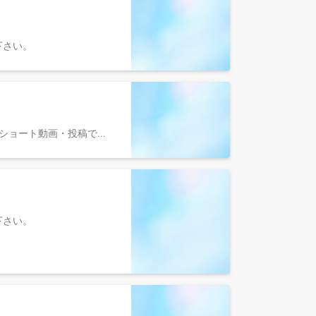
参照下さい。
くらしのマーケットの Instagram（フォロワー12万人）/TikTok/X を中心に、サービスの魅力や暮らしに役立つ情報をショート動画・投稿で発信します。 スマホでの撮影・編集をベースに、企画→出演→撮影→投稿まで一貫して携わって頂きます。 Youtube制作チームと共同で仕事を進めるため、Youtubeの撮影/編集/運用にも関心がある方は大歓迎です！ アルバイトだからっという理由で業務に制約があることはほぼありません。 裁量をもって仕事をしたい、SNSアカウントを成長させたい、という方は是非ご応募ください。 当社の公式YouTube（登録者16万人）、Instagram（フォロワー12万人）をはじめ、 SNSの総フォロワーは右肩上がりに増えています。 これからはより多くの人に「くらしのマーケット」の魅力を届けるため、SNSを活用して感性と行動力を発揮してくれる仲間を探しています！ SNSクリエイターとしてあなたの感性と行動力が必要です！ noteにもSNSクリエイターについて詳しい記事がありますので、ぜひチェックしてみてください！ ▼note https://note.com/curama/n/n6ffb2741f7e7
参照下さい。