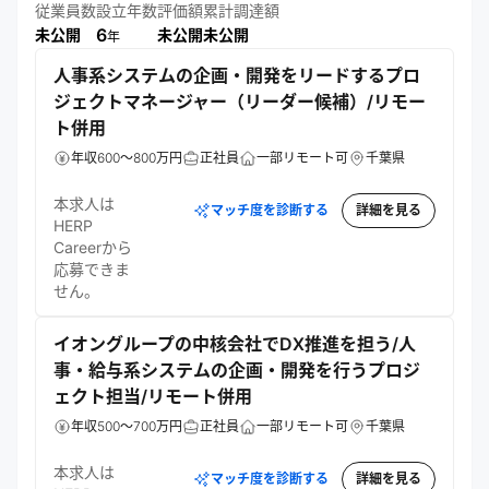
従業員数
設立年数
評価額
累計調達額
6
未公開
未公開
未公開
年
人事系システムの企画・開発をリードするプロ
ジェクトマネージャー（リーダー候補）/リモー
ト併用
年収600～800万円
正社員
一部リモート可
千葉県
本求人は
マッチ度を診断する
詳細を見る
HERP
Careerから
応募できま
せん。
イオングループの中核会社でDX推進を担う/人
事・給与系システムの企画・開発を行うプロジ
ェクト担当/リモート併用
年収500～700万円
正社員
一部リモート可
千葉県
本求人は
マッチ度を診断する
詳細を見る