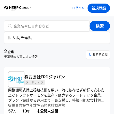
新規登録
ログイン
検索
人事, 千葉県
2
企業
おすすめ順
千葉県の人事の求人情報
株式会社FRDジャパン
フードテック
閉鎖循環式陸上養殖技術を用い、海に依存せず新鮮で安心安
全なトラウトサーモンを生産・販売するフードテック企業。
プラント設計から運用まで一貫支援し、持続可能な食料供給
に貢献。「サーモンとテクノロジーで、世界を驚かそう」と
従業員数
設立年数
評価額
累計調達額
いうビジョンのもと、輸入依存の常識を超え、需要地で育て
57
13
未公開
未公開
人
年