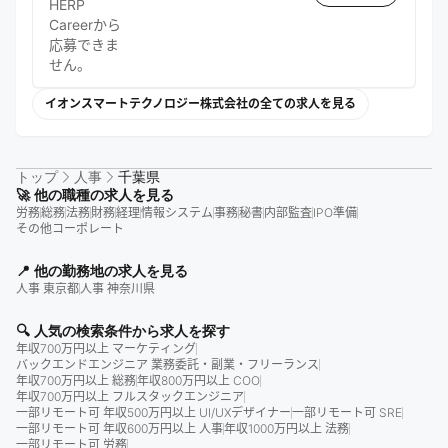
HERP
Careerから
応募できま
せん。
イオンスマートテクノロジー株式会社の全ての求人を見る
トップ
人事
千葉県
🚀 他の職種の求人を見る
労務
総務
法務
財務
経理
情報システム
事務
秘書
内部監査
IPO準備
その他コーポレート
📍 他の勤務地の求人を見る
人事 東京都
人事 神奈川県
🔍 人気の検索条件から求人を探す
年収700万円以上 マーケティング
バックエンドエンジニア 業務委託・副業・フリーランス
年収700万円以上 総務
年収800万円以上 COO
年収700万円以上 フルスタックエンジニア
一部リモート可 年収500万円以上 UI/UXデザイナー
一部リモート可 SRE
一部リモート可 年収600万円以上 人事
年収1000万円以上 法務
一部リモート可 労務