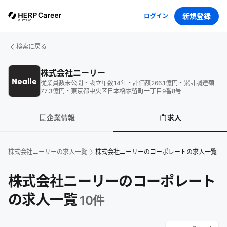
新規登録
ログイン
検索に戻る
株式会社ニーリー
従業員数
未公開
・
設立年数
14
年
・
評価額
266.1
億円
・
累計調達額
77.3
億円
・
東京都中央区日本橋堀留町一丁目9番8号
企業情報
求人
株式会社ニーリー
の求人一覧
株式会社ニーリーのコーポレートの求人一覧
株式会社ニーリーのコーポレート
の求人一覧
10
件