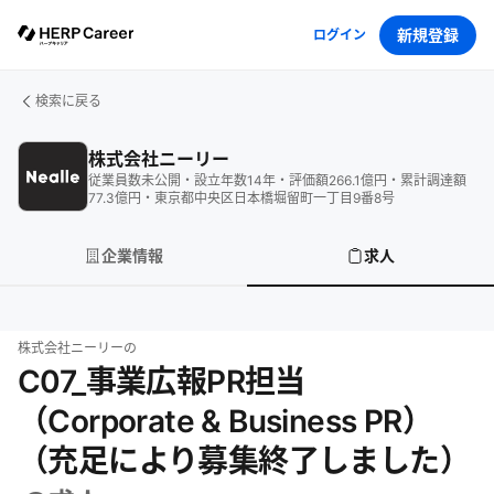
新規登録
ログイン
検索に戻る
株式会社ニーリー
従業員数
未公開
・
設立年数
14
年
・
評価額
266.1
億円
・
累計調達額
77.3
億円
・
東京都中央区日本橋堀留町一丁目9番8号
企業情報
求人
株式会社ニーリー
の
C07_事業広報PR担当
（Corporate & Business PR）
（充足により募集終了しました）