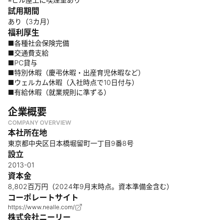
試用期間
あり（3カ⽉）
福利厚生
■各種社会保険完備
■交通費支給
■PC貸与
■特別休暇（慶弔休暇・出産育児休暇など）
■ウェルカム休暇（入社時点で10日付与）
■有給休暇（就業規則に準ずる）
企業概要
COMPANY OVERVIEW
本社所在地
東京都中央区日本橋堀留町一丁目9番8号
設立
2013-01
資本金
8,802百万円（2024年9月末時点。資本準備金含む）
コーポレートサイト
https://www.nealle.com/
株式会社ニーリー