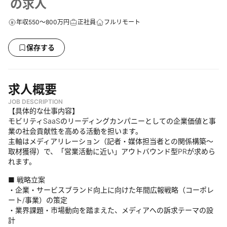
の求人
年収550～800万円
正社員
フルリモート
保存する
求人概要
JOB DESCRIPTION
【具体的な仕事内容】
モビリティSaaSのリーディングカンパニーとしての企業価値と事
業の社会貢献性を高める活動を担います。
主軸はメディアリレーション（記者・媒体担当者との関係構築〜
取材獲得）で、「営業活動に近い」アウトバウンド型PRが求めら
れます。
■ 戦略立案
・企業・サービスブランド向上に向けた年間広報戦略（コーポレ
ート/事業）の策定
・業界課題・市場動向を踏まえた、メディアへの訴求テーマの設
計