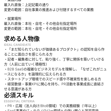
雇入れ直後：上記記載の通り
変更の範囲：自社事業の推進および付随するすべての業務
・就業場所
雇入れ直後：本社・自宅・その他会社指定場所
変更の範囲：本社・自宅・その他会社指定場所
求める人物像
IDEAL CANDIDATE
・「まだ知られていないが価値あるプロダクト」の認知を自ら作
ることに面白さを感じられる方
・記者・編集者に対して、粘り強く、丁寧に関係を築いていける
方（人前に出ていく積極性）
・B2B SaaSの複雑なビジネスモデルを理解し、「なぜこれがニュ
ースになるか」を論理的に伝えられる方
・スタートアップ環境でのスピード感や不確実性を楽しめる方
・経営数値・事業KPIに関心を持ち、PR活動を事業成長に直結さ
せる意識がある方
必須スキル
ESSENTIAL CRITERIA
・PR・広報（法人向け/BtoB領域）での実務経験（1年以上）
・SaaS事業やIT・テクノロジー領域への強い関心と学習意欲