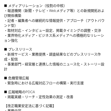
■ メディアリレーション（役割の中核）
・報道機関（新聞・テレビ・Webメディア等）との新規開拓およ
び関係構築
・記者・編集者への継続的な情報提供・アプローチ（アウトバウ
ンド型）
・取材対応・インタビュー設定、掲載タイミングの調整・交渉
・業界特化メディア・ビジネス系メディアへの積極的なリレーシ
ョン強化
■ プレスリリース
・新規サービス・業務提携・調査結果などのプレスリリース作
成・配信
・事業部門・経営層と連携した情報のニュース化・ストーリー設
計
■ 危機管理広報
・緊急時における広報対応フローの構築・実行支援
■ 広報戦略のPDCA
・掲載実績・リーチ・定性効果の測定・改善
【改正職業安定法に基づく記載】
・業務内容