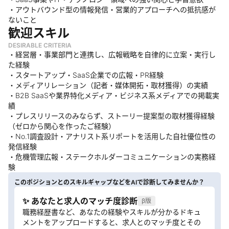
・アウトバウンド型の情報発信・営業的アプローチへの抵抗感が
ないこと
歓迎スキル
DESIRABLE CRITERIA
・経営層・事業部門と連携し、広報戦略を自律的に立案・実行し
た経験
・スタートアップ・SaaS企業での広報・PR経験
・メディアリレーション（記者・媒体開拓・取材獲得）の実績
・B2B SaaSや業界特化メディア・ビジネス系メディアでの掲載実
績
・プレスリリースのみならず、ストーリー提案型の取材獲得経験
（ゼロから関心を作ったご経験）
・No.1調査設計・アナリスト系リポートを活用した自社優位性の
発信経験
・危機管理広報・ステークホルダーコミュニケーションの実務経
験
このポジションとのスキルギャップなどをAIで診断してみませんか？
✨ あなたと求人のマッチ度診断
β版
職務経歴書など、あなたの経験やスキルが分かるドキュ
メントをアップロードすると、求人とのマッチ度とその