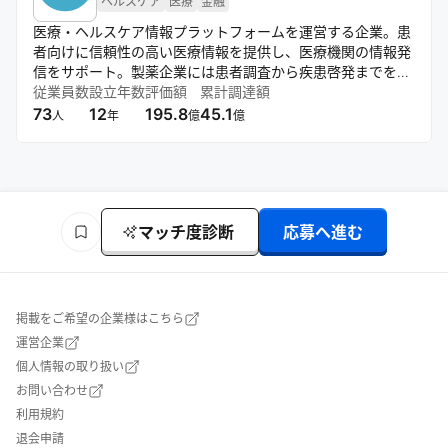
ヘルスケア
医療
金融
医療・ヘルスケア情報プラットフォームを運営する企業。患
者向けに信頼性の高い医療情報を提供し、医療機関の情報発
信をサポート。製薬企業には患者調査から疾患啓発までを一
貫して支援。保険会社等とも連携し、幅広いヘルスケアサー
従業員数
設立年数
評価額
累計調達額
ビスを展開している。
73
12
195.8
45.1
人
年
億
億
マッチ度診断
応募へ進む
掲載をご希望の企業様はこちら
運営企業
個人情報の取り扱い
お問い合わせ
利用規約
退会申請