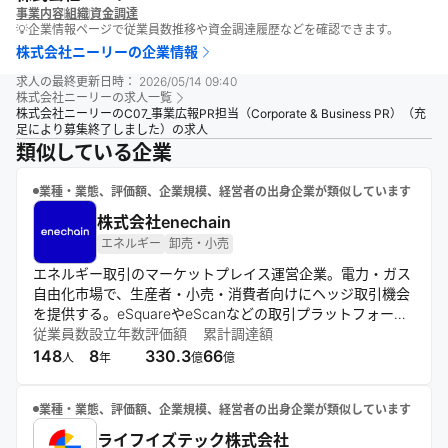
事業内容
組織
資金調達
💡企業情報ページで従業員数推移や資金調達履歴などを確認できます。
株式会社ニーリー
の企業情報
求人の最終更新日時：
2026/05/14 09:40
株式会社ニーリー
の求人一覧
株式会社ニーリーのC07_事業広報PR担当（Corporate & Business PR）（充
足により募集終了しました）の求人
類似している企業
業種・業態、評価額、企業規模、経営者の出身企業が類似しています
株式会社enechain
エネルギー
卸売・小売
エネルギー取引のマーケットプレイス運営企業。電力・ガス
自由化市場で、生産者・小売・消費者向けにヘッジ取引機会
を提供する。eSquareやeScanなどの取引プラットフォーム
やリスク診断ツールを開発し、エネルギー価値の公正な交換
従業員数
設立年数
評価額
累計調達額
と市場の安定化を目指す。
148
8
330.3
66
人
年
億
億
業種・業態、評価額、企業規模、経営者の出身企業が類似しています
ライフイズテック株式会社