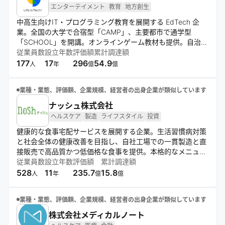
エンターテイメント
教育
地方創生
中高生向けIT・プログラミング教育を展開する EdTech 企
業。全国の大学で合宿型「CAMP」、主要都市で通学型
「SCHOOL」を開講。オンラインゲーム教材も提供。自治
体・学校・企業向けデジタル人材育成研修も実施。次世代イ
従業員数
設立年数
評価額
累計調達額
ノベーション人材の育成を目指す。
177
17
296
54.9
人
年
億
億
業種・業態、評価額、企業規模、経営者の出身企業が類似しています
ナッシュ株式会社
ヘルスケア
製造
ライフスタイル
投資
健康的な食事宅配サービスを展開する企業。生活習慣病対策
と社会全体の健康改善を目指し、自社工場での一貫製造と直
接販売で高品質かつ低価格な食事を提供。本格的なメニュー
開発と継続的な設備投資により、安全で美味しい食事を届け
従業員数
設立年数
評価額
累計調達額
ている。
528
11
235.7
15.8
人
年
億
億
業種・業態、評価額、企業規模、経営者の出身企業が類似しています
株式会社メディカルノート