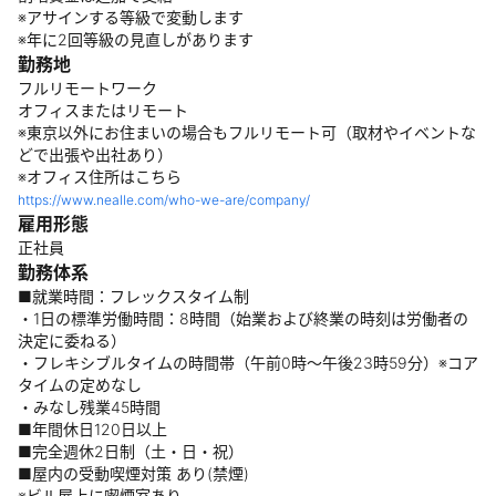
※アサインする等級で変動します
※年に2回等級の見直しがあります
勤務地
フルリモートワーク
オフィスまたはリモート
※東京以外にお住まいの場合もフルリモート可（取材やイベントな
どで出張や出社あり）
※オフィス住所はこちら
https://www.nealle.com/who-we-are/company/
雇用形態
正社員
勤務体系
■就業時間：フレックスタイム制
・1日の標準労働時間：8時間（始業および終業の時刻は労働者の
決定に委ねる）
・フレキシブルタイムの時間帯（午前0時～午後23時59分）※コア
タイムの定めなし
・みなし残業45時間
■年間休日120日以上
■完全週休2日制（土・日・祝）
■屋内の受動喫煙対策 あり(禁煙)
※ビル屋上に喫煙室あり