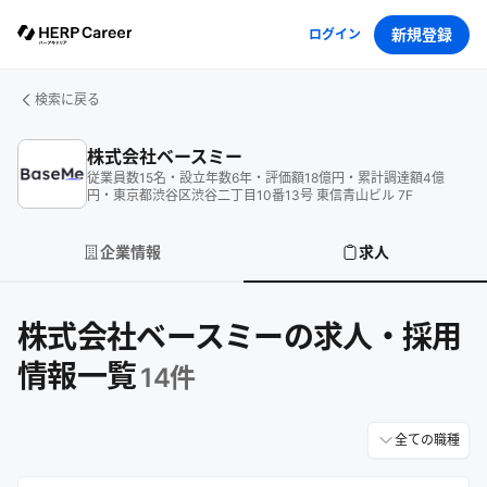
新規登録
ログイン
検索に戻る
株式会社ベースミー
従業員数
15
名
・
設立年数
6
年
・
評価額
18
億円
・
累計調達額
4
億
円
・
東京都渋谷区渋谷二丁目10番13号 東信青山ビル 7F
企業情報
求人
株式会社ベースミーの求人・採用
情報一覧
14
件
全ての職種