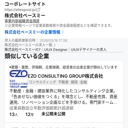
コーポレートサイト
https://allesgood.jp/
株式会社ベースミー
事業内容
組織
資金調達
💡企業情報ページで従業員数推移や資金調達履歴などを確認できます。
株式会社ベースミー
の企業情報
求人の最終更新日時：
2026/03/19 17:38
株式会社ベースミー
の求人一覧
株式会社ベースミーの7｜UIUX Designer｜UIUXデザイナーの求人
類似している企業
業種・業態、評価額、企業規模、経営者の出身企業が類似しています
EZO CONSULTING GROUP株式会社
コンサルティング
不動産
建設
金融
不動産・金融・建設業界に特化したコンサルティング企業。
「色あせない価値をつくる」を理念とし、不動産売買、資産
運用、リノベーション企画などを手掛ける。専門家チームが
東京・札幌を拠点に全国展開し、オンラインでも相談を受け
従業員数
設立年数
評価額
累計調達額
付ける。既存の慣習にとらわれない新アプローチで、オーナ
未公開
未公開
13
12
人
年
ーや購入者に最適なソリューションを提供している。