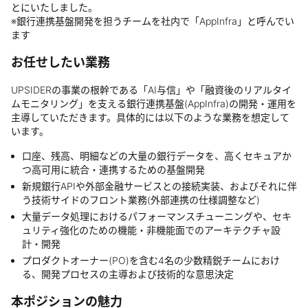
とにいたしました。
※銀行連携基盤開発を担うチームを社内で「AppInfra」と呼んでい
ます
お任せしたい業務
UPSIDERの事業の根幹である「AI与信」や「融資後のリアルタイ
ムモニタリング」を支える銀行連携基盤(AppInfra)の開発・運用を
主導していただきます。具体的には以下のような業務を想定して
います。
口座、残高、明細などの大量の銀行データを、高くセキュアか
つ高可用に統合・連携するための基盤開発
新規銀行APIや外部金融サービスとの接続実装、およびそれに伴
う技術サイドのフロント業務(外部連携の仕様調整など)
大量データ処理におけるパフォーマンスチューニングや、セキ
ュリティ強化のための機能・非機能面でのアーキテクチャ設
計・開発
プロダクトオーナー(PO)を含む4名の少数精鋭チームにおけ
る、開発プロセスの主導および技術的な意思決定
本ポジションの魅力