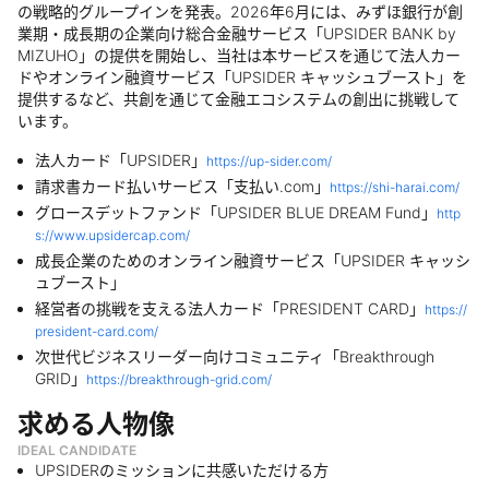
の戦略的グループインを発表。2026年6月には、みずほ銀行が創
業期・成長期の企業向け総合金融サービス「UPSIDER BANK by
MIZUHO」の提供を開始し、当社は本サービスを通じて法人カー
ドやオンライン融資サービス「UPSIDER キャッシュブースト」を
提供するなど、共創を通じて金融エコシステムの創出に挑戦して
います。
法人カード「UPSIDER」
https://up-sider.com/
請求書カード払いサービス「支払い.com」
https://shi-harai.com/
グロースデットファンド「UPSIDER BLUE DREAM Fund」
http
s://www.upsidercap.com/
成長企業のためのオンライン融資サービス「UPSIDER キャッシ
ュブースト」
経営者の挑戦を支える法人カード「PRESIDENT CARD」
https://
president-card.com/
次世代ビジネスリーダー向けコミュニティ「Breakthrough
GRID」
https://breakthrough-grid.com/
求める人物像
IDEAL CANDIDATE
UPSIDERのミッションに共感いただける方