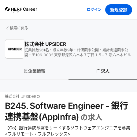
新規登録
ログイン
検索に戻る
株式会社 UPSIDER
従業員数
261
名
・
設立年数
9
年
・
評価額
未公開
・
累計調達額
未公
開
・
〒106-0032 東京都港区六本木７丁目１５−７ 新六本木ビル
企業情報
求人
株式会社 UPSIDER
の
B245. Software Engineer - 銀行
連携基盤(AppInfra)
の求人
【Go】銀行連携基盤をリードするソフトウェアエンジニアを募集
<フルリモート・フルフレックス>