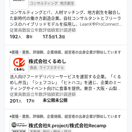
コンサルティング
地方創生
コンサルティングとIT、人材マッチング、地方創生を融合し
た新時代の働き方創造企業。自社コンサルタントとフリーラ
ンスのハイブリッドモデルを採用し、LeanXやProConnect
などのサービスを通じて、スキル重視の人材流動性の高い社
従業員数
設立年数
評価額
累計調達額
会モデルの実現を目指す。データ分析から実行までを一貫し
192
8
17.5
1.3
人
年
億
億
て支援する体制を構築している。
業種・業態、評価額、企業規模、経営者の出身企業が類似しています
株式会社くるめし
食品
ライフスタイル
法人向けフードデリバリーサービスを運営する企業。「くる
めし弁当」「シェフコレ」「ヒトハコ」を通じ、企業のミー
ティングやイベント向けに食事を提供。東京・大阪・山梨を
拠点に全国展開し、食×IT技術で働く人の食生活を豊かにす
従業員数
設立年数
評価額
累計調達額
ることを目指す。
未公開
未公開
201
17
人
年
業種・業態、評価額、企業規模、経営者の出身企業が類似しています
株式会社R.project/株式会社Recamp
不動産
旅行・観光・宿泊