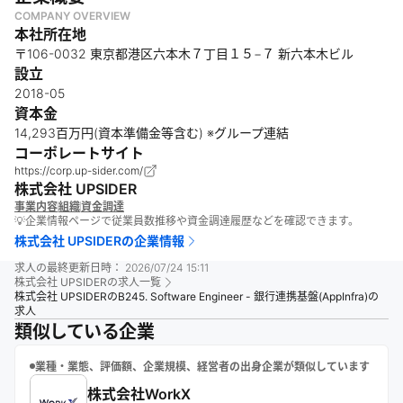
COMPANY OVERVIEW
本社所在地
〒106-0032 東京都港区六本木７丁目１５−７ 新六本木ビル
設立
2018-05
資本金
14,293百万円(資本準備金等含む) ※グループ連結
コーポレートサイト
https://corp.up-sider.com/
株式会社 UPSIDER
事業内容
組織
資金調達
💡企業情報ページで従業員数推移や資金調達履歴などを確認できます。
株式会社 UPSIDER
の企業情報
求人の最終更新日時：
2026/07/24 15:11
株式会社 UPSIDER
の求人一覧
株式会社 UPSIDERのB245. Software Engineer - 銀行連携基盤(AppInfra)の
求人
類似している企業
業種・業態、評価額、企業規模、経営者の出身企業が類似しています
株式会社WorkX