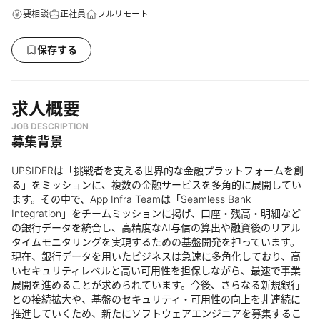
要相談
正社員
フルリモート
保存する
求人概要
JOB DESCRIPTION
募集背景
UPSIDERは「挑戦者を支える世界的な金融プラットフォームを創
る」をミッションに、複数の金融サービスを多角的に展開してい
ます。その中で、App Infra Teamは「Seamless Bank
Integration」をチームミッションに掲げ、口座・残高・明細など
の銀行データを統合し、高精度なAI与信の算出や融資後のリアル
タイムモニタリングを実現するための基盤開発を担っています。
現在、銀行データを用いたビジネスは急速に多角化しており、高
いセキュリティレベルと高い可用性を担保しながら、最速で事業
展開を進めることが求められています。今後、さらなる新規銀行
との接続拡大や、基盤のセキュリティ・可用性の向上を非連続に
推進していくため、新たにソフトウェアエンジニアを募集するこ