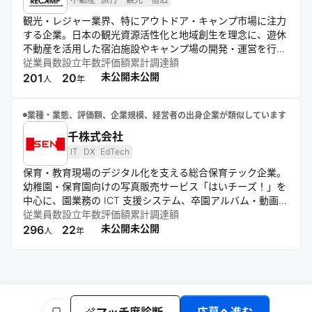
観光・レジャー業界、特にアウトドア・キャンプ市場に注力
する企業。日本の観光資源活性化と地域創生を理念に、遊休
不動産を活用した宿泊施設やキャンプ場の開発・運営を行
う。キャンプ場検索サイト「なっぷ」の運営やキャンプ用品
従業員数
設立年数
評価額
累計調達額
のレンタル・買取サービスも展開。公的機関や大手企業と連
未公開
未公開
201
20
人
年
携し、地域の未活用資源を発掘・活用している。
業種・業態、評価額、企業規模、経営者の出身企業が類似しています
千株式会社
IT
DX
EdTech
保育・教育現場のデジタル化を支える総合保育テック企業。
幼稚園・保育園向けの写真販売サービス「はいチーズ！」を
中心に、園業務の ICT 支援システム、卒園アルバム・動画制
作、給食食材配達・食育サービスなど幅広く提供し、保育士
従業員数
設立年数
評価額
累計調達額
や先生の業務負担を軽減。写真や映像を通じて子どもの成長
未公開
未公開
296
22
人
年
の瞬間を届け、保護者や保育現場の笑顔を創出する。IT 技術
と保育現場のニーズを掛け合わせ、子どもたちの健やかな成
長と保育環境の向上に貢献する。ミッション「人の心に火を
つける。世界を動かす会社を創る。」のもと、未来ある子ど
もたちの笑顔を中心に社会的価値を追求する。