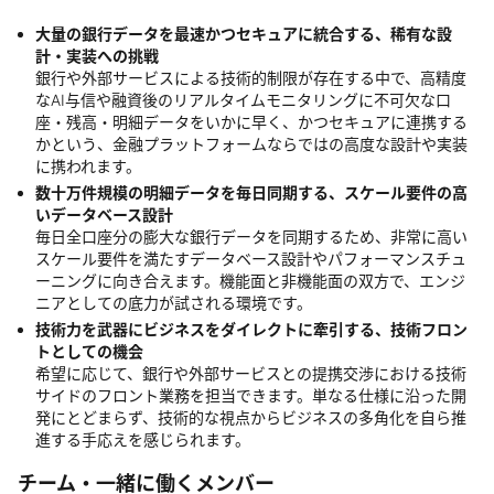
大量の銀行データを最速かつセキュアに統合する、稀有な設
計・実装への挑戦
銀行や外部サービスによる技術的制限が存在する中で、高精度
なAI与信や融資後のリアルタイムモニタリングに不可欠な口
座・残高・明細データをいかに早く、かつセキュアに連携する
かという、金融プラットフォームならではの高度な設計や実装
に携われます。
数十万件規模の明細データを毎日同期する、スケール要件の高
いデータベース設計
毎日全口座分の膨大な銀行データを同期するため、非常に高い
スケール要件を満たすデータベース設計やパフォーマンスチュ
ーニングに向き合えます。機能面と非機能面の双方で、エンジ
ニアとしての底力が試される環境です。
技術力を武器にビジネスをダイレクトに牽引する、技術フロン
トとしての機会
希望に応じて、銀行や外部サービスとの提携交渉における技術
サイドのフロント業務を担当できます。単なる仕様に沿った開
発にとどまらず、技術的な視点からビジネスの多角化を自ら推
進する手応えを感じられます。
チーム・一緒に働くメンバー