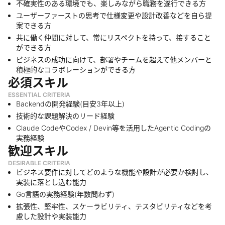
不確実性のある環境でも、楽しみながら職務を遂行できる方
ユーザーファーストの思考で仕様変更や設計改善などを自ら提
案できる方
共に働く仲間に対して、常にリスペクトを持って、接すること
ができる方
ビジネスの成功に向けて、部署やチームを超えて他メンバーと
積極的なコラボレーションができる方
必須スキル
ESSENTIAL CRITERIA
Backendの開発経験(目安3年以上)
技術的な課題解決のリード経験
Claude CodeやCodex / Devin等を活用したAgentic Codingの
実務経験
歓迎スキル
DESIRABLE CRITERIA
ビジネス要件に対してどのような機能や設計が必要か検討し、
実装に落とし込む能力
Go言語の実務経験(年数問わず)
拡張性、堅牢性、スケーラビリティ、テスタビリティなどを考
慮した設計や実装能力