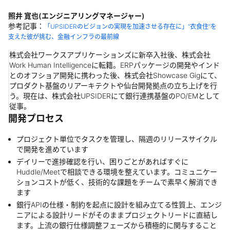
照井 寛也(エンジニアリングマネージャー)
参考記事：
「UPSIDERのビジョンの実現を加速させる存在に」“衣食住”を
支えた彼が挑む、金融インフラの最前線
株式会社ワークスアプリケーションズに新卒入社後、株式会社
Work Human Intelligenceに転籍。ERPパッケージの開発やインド
とのオフショア開発に携わった後、株式会社Showcase Gigにて、
プロダクト基盤のリアーキテクトや仙台開発拠点の立ち上げを行
う。現在は、株式会社UPSIDERにて銀行連携基盤のPO/EMとして
従事。
開発プロセス
プロジェクト単位でタスクを管理し、隔週のリリースサイクル
で開発を進めています
デイリーで進捗確認を行い、困りごとがあればすぐに
Huddle/Meetで相談できる環境を整えています。コミュニケー
ションコストが低く、技術的な課題をチームで素早く解消でき
ます
銀行APIの仕様・制約を起点に設計を組み立てる性質上、エンジ
ニアによる設計リードがそのままプロジェクトリードに直結し
ます。上流の銀行仕様調整フェーズから積極的に関与すること