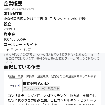
企業概要
COMPANY OVERVIEW
本社所在地
東京都豊島区東池袋三丁目1番1号 サンシャイン60 47階
設立
2009-11
資本金
100,100,000円
コーポレートサイト
https://rejob.co.jp/
求人を除く企業情報は、Web公開されている情報をもとに株式会社HERPが
独自に作成しています。情報の修正依頼は
依頼フォーム
よりご連絡くだ
さい。
類似している企業
業種・業態、評価額、企業規模、経営者の出身企業が類似しています
株式会社WorkX
コンサルティング
地方創生
コンサルティングとIT、人材マッチング、地方創生を融合し
た新時代の働き方創造企業。自社コンサルタントとフリーラ
ンスのハイブリッドモデルを採用し、LeanXやProConnect