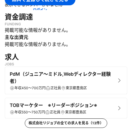
表示できるメンバーがいません
ログイン
資金調達
FUNDING
掲載可能な情報がありません。
主な出資元
掲載可能な情報がありません。
求人
JOBS
PdM（ジュニア～ミドル,Webディレクター経験
者）
年収450～700万円
正社員
東京都豊島区
TOBマーケター ※リーダーポジション※
年収550～750万円
正社員
東京都豊島区
株式会社リジョブ
の全ての求人を見る（
13
件）