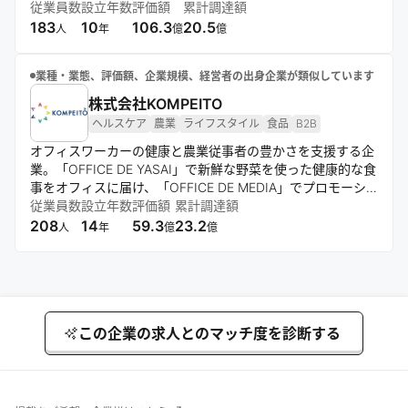
WORKS」などのプラットフォームを軸に、学びと働きの循
従業員数
設立年数
評価額
累計調達額
環を創出し、多様な職種スキルの習得を支援する。
183
10
106.3
20.5
人
年
億
億
業種・業態、評価額、企業規模、経営者の出身企業が類似しています
株式会社KOMPEITO
ヘルスケア
農業
ライフスタイル
食品
B2B
オフィスワーカーの健康と農業従事者の豊かさを支援する企
業。「OFFICE DE YASAI」で新鮮な野菜を使った健康的な食
事をオフィスに届け、「OFFICE DE MEDIA」でプロモーシ
ョンを展開。さらに、革新的な「SALAD STAND」自販機を
従業員数
設立年数
評価額
累計調達額
通じて、都市生活者に手軽で健康的な食options提供する。
208
14
59.3
23.2
人
年
億
億
この企業の求人とのマッチ度を診断する