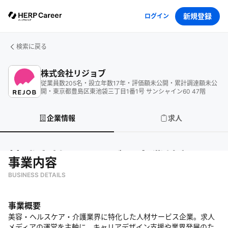
新規登録
ログイン
検索に戻る
株式会社リジョブ
従業員数
205
名
・
設立年数
17
年
・
評価額
未公開
・
累計調達額
未公
開
・
東京都豊島区東池袋三丁目1番1号 サンシャイン60 47階
企業情報
求人
株式会社リジョブ
の企業情報
事業内容
BUSINESS DETAILS
事業概要
美容・ヘルスケア・介護業界に特化した人材サービス企業。求人
メディアの運営を主軸に、キャリアデザイン支援や業界発展のた