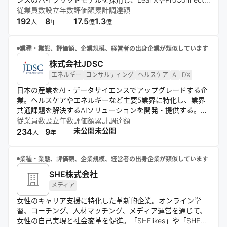
などのサービスを通じて、スキル重視の人材流動性の高い社
従業員数
設立年数
評価額
累計調達額
会モデルの実現を目指す。データ分析から実行までを一貫し
192
8
17.5
1.3
人
年
億
億
て支援する体制を構築している。
業種・業態、評価額、企業規模、経営者の出身企業が類似しています
株式会社JDSC
エネルギー
コンサルティング
ヘルスケア
AI
DX
日本の産業をAI・データサイエンスでアップグレードする企
業。ヘルスケアやエネルギーなど主要5業界に特化し、業界
共通課題を解決するAIソリューションを開発・提供する。産
学官連携で知の開放を促進し、コンサルティングからエンジ
従業員数
設立年数
評価額
累計調達額
ニアリングまで一気通貫のDX支援を展開。業界別AIパッケー
未公開
未公開
234
9
人
年
ジで日本の産業革新を牽引する。
業種・業態、評価額、企業規模、経営者の出身企業が類似しています
SHE株式会社
メディア
女性のキャリア支援に特化した革新的企業。オンライン学
習、コーチング、人材マッチング、メディア運営を通じて、
女性の自己実現と社会変革を促進。「SHElikes」や「SHE