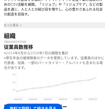
めのCSV活動を展開。「リジョブ」や「リジョブケア」などの製
品を通じ、人と人との結び目を増やし、心の豊かさあふれる社会
の創造を目指す。
事業領域
もっと見る
・
組織
美容業界
・
ヘルスケア業界
ORGANIZATION
・
介護業界
従業員数推移
なぜやっているのか
※
2024年8月
から
2026年7月
の期間を集計
※厚生年金の被保険者のデータを使用しています。従業員のほかに
・
「人と人との結び目を世界中で増やし、心の豊かさあふれる社
代表者、役員、一部のパートタイマー・アルバイトも含まれる場
会を創る」というビジョンの実現のため
合があります。
・
美容・ヘルスケア・介護業界の発展と、従事者のキャリア支援
のため
何をしているのか
・
美容・ヘルスケア・介護業界に特化した求人メディア事業
・
キャリアデザイン事業
・
CSV推進プロジェクト
株式会社リジョブ
のメンバー
無料で登録して続きを見る