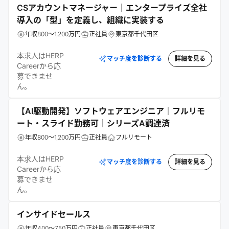
CSアカウントマネージャー｜エンタープライズ全社
導入の「型」を定義し、組織に実装する
年収800～1,200万円
正社員
東京都千代田区
本求人はHERP
マッチ度を診断する
詳細を見る
Careerから応
募できませ
ん。
【AI駆動開発】ソフトウェアエンジニア｜フルリモ
ート・スライド勤務可｜シリーズA調達済
年収800～1,200万円
正社員
フルリモート
本求人はHERP
マッチ度を診断する
詳細を見る
Careerから応
募できませ
ん。
インサイドセールス
年収400～750万円
正社員
東京都千代田区