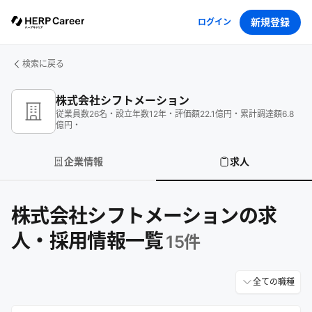
新規登録
ログイン
検索に戻る
株式会社シフトメーション
従業員数
26
名
・
設立年数
12
年
・
評価額
22.1
億円
・
累計調達額
6.8
億円
・
企業情報
求人
株式会社シフトメーションの求
人・採用情報一覧
15
件
全ての職種