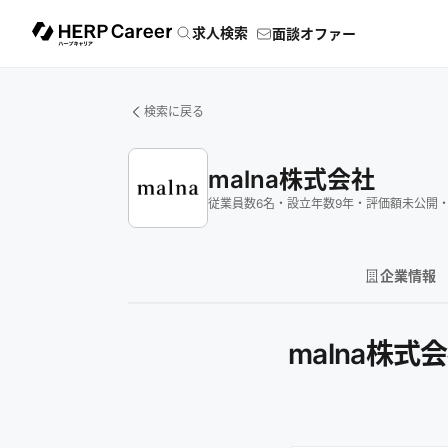
求人検索
面談オファー
検索に戻る
malna株式会社
従業員数
6
名
・
設立年数
9
年
・
評価額
未公開
企業情報
malna株