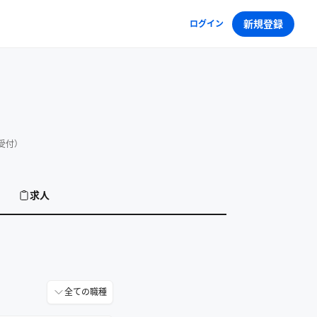
新規登録
ログイン
（受付）
求人
全ての職種