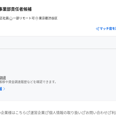
告事業部責任者候補
正社員
一部リモート可
東京都渋谷区
マッチ度を
調達
数推移や資金調達履歴などを確認できます。
報
の企業様はこちら
運営企業
個人情報の取り扱い
お問い合わせ
利