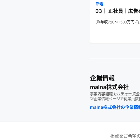
新着
03｜ 正社員｜広
年収720～1,500万円
企業情報
malna株式会社
事業内容
組織
カルチャー
資金
💡企業情報ページで従業員
malna株式会社
の企業情
掲載をご希望