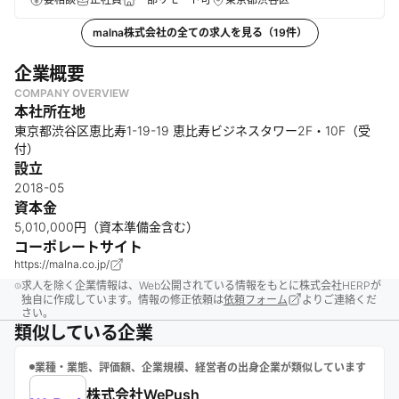
malna株式会社
の全ての求人を見る（
19
件）
企業概要
COMPANY OVERVIEW
本社所在地
東京都渋谷区恵比寿1-19-19 恵比寿ビジネスタワー2F・10F（受
付）
設立
2018-05
資本金
5,010,000円（資本準備金含む）
コーポレートサイト
https://malna.co.jp/
求人を除く企業情報は、Web公開されている情報をもとに株式会社HERPが
独自に作成しています。情報の修正依頼は
依頼フォーム
よりご連絡くだ
さい。
類似している企業
業種・業態、評価額、企業規模、経営者の出身企業が類似しています
株式会社WePush