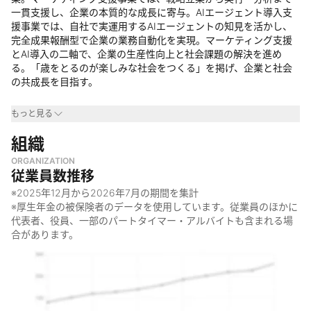
一貫支援し、企業の本質的な成長に寄与。AIエージェント導入支
援事業では、自社で実運用するAIエージェントの知見を活かし、
完全成果報酬型で企業の業務自動化を実現。マーケティング支援
とAI導入の二軸で、企業の生産性向上と社会課題の解決を進め
る。「歳をとるのが楽しみな社会をつくる」を掲げ、企業と社会
の共成長を目指す。
事業領域
もっと見る
・
組織
事業支援(マーケティング・AI導入)
・
社会課題解決(少子高齢化)
ORGANIZATION
なぜやっているのか
従業員数推移
※
2025年12月
から
2026年7月
の期間を集計
・
企業の生産性向上と持続的成長を促すため
※厚生年金の被保険者のデータを使用しています。従業員のほかに
・
少子高齢化課題を解決するため
代表者、役員、一部のパートタイマー・アルバイトも含まれる場
・
「歳をとるのが楽しみな社会をつくる」実現のため
合があります。
何をしているのか
・
マーケティング戦略の設計、実行支援、効果分析
・
AIエージェントの構築、業務自動化の設計・実行支援
・
成果報酬型による費用対効果の最大化