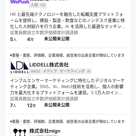
人材
HR
HR と最先端テクノロジーを融合した転職支援プラットフォ
ームを提供し、建設・製造・飲食などのノンデスク産業に特
化した人材紹介を行う企業。AI を活用した最適なマッチング
とコンサルティング支援を軸に、求職者と企業のニーズを高
従業員数
設立年数
評価額
累計調達額
い精度で結び付け、社会的な人手不足の解消と成長機会創出
未公開
未公開
5
4
人
年
を目指す。
業種・業態、評価額、企業規模、経営者の出身企業が類似しています
LIDDELL株式会社
Web3
メディア
マーケティング
AI
インフルエンサーマーケティングに特化したデジタルマーケ
ティング企業。SNS、AI、Web3技術を活用し、個人の影響
力を最大化するプラットフォームを運営。3.5万人のインフ
ルエンサーネットワークを駆使し、低コストで効果的なマー
従業員数
設立年数
評価額
累計調達額
ケティングサービスを提供。自社開発のアプリやメディアを
未公開
未公開
7
12
人
年
通じ、クライアントの製品やサービスのプロモーションを支
援する。
業種・業態、評価額、企業規模、経営者の出身企業が類似しています
株式会社mign