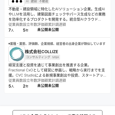
AI
建設
不動産
不動産・建設領域に特化したAIソリューション企業。生成AI
やLLMを活用し、建築図面チェックやパース生成などの業務
を効率化するプロダクトを開発する。統合型AIクラウド
「mign」により設計・見積などのプロセスを支援し、属人的
従業員数
設立年数
評価額
累計調達額
な業務の高度化と生産性向上を実現する。
未公開
未公開
7
5
人
年
業種・業態、評価額、企業規模、経営者の出身企業が類似しています
株式会社COLLIZE
コンサルティング
M&A
経営支援と投資を通じて事業創出を推進する企業。
Fractional CxOとして経営に参画し、戦略から実行までを支
援。CVC Studioによる新規事業創出や投資、スタートアッ
プM&A支援を展開し、企業価値の最大化と持続的な成長に貢
従業員数
設立年数
評価額
累計調達額
献する。
未公開
未公開
5
2
人
年