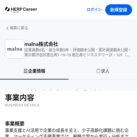
新規登録
ログイン
検索に戻る
malna株式会社
従業員数
6
名
・
設立年数
9
年
・
評価額
未公開
・
累計調達額
未公開
・
東京都渋谷区恵比寿1-19-19 恵比寿ビジネスタワー2F・10F（受
付）
企業情報
求人
malna株式会社
の企業情報
事業内容
BUSINESS DETAILS
事業概要
事業支援とAI活用で企業の成長を支え、少子高齢化課題に挑む企
業。マーケティング支援事業では、戦略立案から実行・分析まで