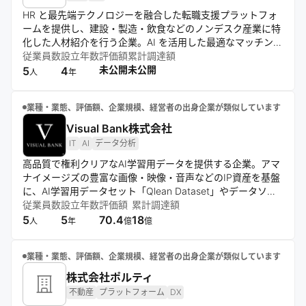
HR と最先端テクノロジーを融合した転職支援プラットフォ
ームを提供し、建設・製造・飲食などのノンデスク産業に特
化した人材紹介を行う企業。AI を活用した最適なマッチング
とコンサルティング支援を軸に、求職者と企業のニーズを高
従業員数
設立年数
評価額
累計調達額
い精度で結び付け、社会的な人手不足の解消と成長機会創出
未公開
未公開
5
4
人
年
を目指す。
業種・業態、評価額、企業規模、経営者の出身企業が類似しています
Visual Bank株式会社
IT
AI
データ分析
高品質で権利クリアなAI学習用データを提供する企業。アマ
ナイメージズの豊富な画像・映像・音声などのIP資産を基盤
に、AI学習用データセット「Qlean Dataset」やデータソリ
ューションを展開。データ収集からアノテーション、権利処
従業員数
設立年数
評価額
累計調達額
理まで一貫対応し、研究機関や企業のAI開発を支援する。“あ
5
5
70.4
18
人
年
億
億
らゆるデータの可能性を解き放つ” をミッションに、IPとAI
を掛け合わせた価値創出を目指している。
業種・業態、評価額、企業規模、経営者の出身企業が類似しています
株式会社ポルティ
不動産
プラットフォーム
DX