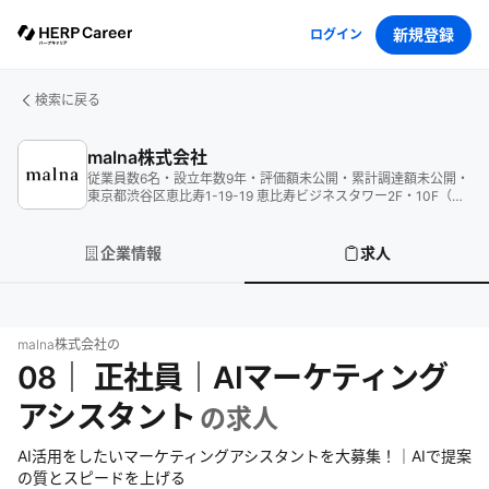
新規登録
ログイン
検索に戻る
malna株式会社
従業員数
6
名
・
設立年数
9
年
・
評価額
未公開
・
累計調達額
未公開
・
東京都渋谷区恵比寿1-19-19 恵比寿ビジネスタワー2F・10F（受
付）
企業情報
求人
malna株式会社
の
08｜ 正社員｜AIマーケティング
アシスタント
の求人
AI活用をしたいマーケティングアシスタントを大募集！｜AIで提案
の質とスピードを上げる