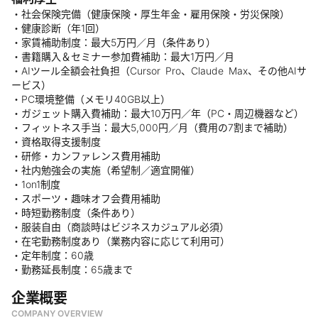
・社会保険完備（健康保険・厚生年金・雇用保険・労災保険）
・健康診断（年1回）
・家賃補助制度：最大5万円／月（条件あり）
・書籍購入＆セミナー参加費補助：最大1万円／月
・AIツール全額会社負担（Cursor Pro、Claude Max、その他AIサ
ービス）
・PC環境整備（メモリ40GB以上）
・ガジェット購入費補助：最大10万円／年（PC・周辺機器など）
・フィットネス手当：最大5,000円／月（費用の7割まで補助）
・資格取得支援制度
・研修・カンファレンス費用補助
・社内勉強会の実施（希望制／適宜開催）
・1on1制度
・スポーツ・趣味オフ会費用補助
・時短勤務制度（条件あり）
・服装自由（商談時はビジネスカジュアル必須）
・在宅勤務制度あり（業務内容に応じて利用可）
・定年制度：60歳
・勤務延長制度：65歳まで
企業概要
COMPANY OVERVIEW