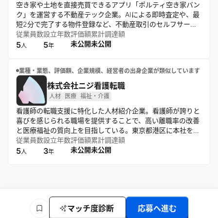
空き家や土地を直接売買できるアプリ「ポルティ空き家バン
ク」を運営する不動産テック企業。AIによる即時査定や、最
短2分で完了する物件登録など、不動産取引のセルフサービ
ス化とデジタル化を推進しているのが特徴。宅建士によるサ
従業員数
設立年数
評価額
累計調達額
ポート体制も備え、透明性が高く安心な取引環境を提供。テ
未公開
未公開
5
5
人
年
クノロジーの力で不動産市場の課題解決と価値創造を目指し
ている。
業種・業態、評価額、企業規模、経営者の出身企業が類似しています
株式会社ニジ看護転職
人材
医療
福祉・介護
看護師の転職支援に特化した人材紹介企業。看護師が誇りと
喜びを感じられる職場を提供することで、高い離職率の改善
と医療福祉の質向上を目指している。東京都港区に本社を置
き、有料職業紹介事業者として「ニジ看護転職」サービスを
従業員数
設立年数
評価額
累計調達額
運営。キャリアアドバイザーが両面型エージェントとして求
未公開
未公開
5
3
人
年
職者と医療機関のマッチングを行っている。
マッチ度診断
応募へ進む