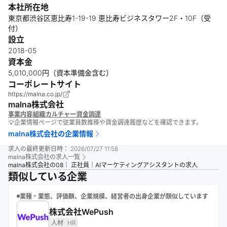
本社所在地
東京都渋谷区恵比寿1-19-19 恵比寿ビジネスタワー2F・10F（受
付）
設立
2018-05
資本金
5,010,000円（資本準備金含む）
コーポレートサイト
https://malna.co.jp/
malna株式会社
事業内容
組織
カルチャー
資金調達
💡企業情報ページで従業員数推移や資金調達履歴などを確認できます。
malna株式会社
の企業情報
求人の最終更新日時：
2026/07/27 11:58
malna株式会社
の求人一覧
malna株式会社の08｜ 正社員｜AIマーケティングアシスタントの求人
類似している企業
業種・業態、評価額、企業規模、経営者の出身企業が類似しています
株式会社WePush
人材
HR