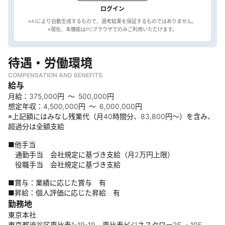
ログイン
※AIにより自動生成するもので、選考結果を保証するものではありません。
待遇・労働環境
COMPENSATION AND BENEFITS
給与
月給：375,000円 ～ 500,000円
想定年収：4,500,000円 ～ 6,000,000円
※上記額にはみなし残業代（月40時間分、83,800円～）を含み、
超過分は全額支給
■他手当
通勤手当 会社規定に基づき支給（月2万円上限）
役職手当 会社規定に基づき支給
■賞与：業績に応じた賞与 有
■昇給：個人評価に応じた昇給 有
勤務地
東京本社
東京都渋谷区恵比寿1-19-19 恵比寿ビジネスタワー2F ・10F