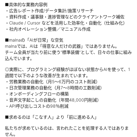
■具体的な業務内容例
・広告レポート作成/データ集計/施策リサーチ
・資料作成・議事録・進捗管理などのクライアントワーク補佐
・Claude / Cursor などを活用した効率化・自動化（仕組み化）
・社内オペレーション整備／マニュアル作成
■malnaの「AIが日常」な空気
malnaでは、AIは「得意な人だけの武器」ではありません。
チーム全員が当たり前に使う“標準装備”として、日々の仕事に組み
込んでいます。
◎実際に、プログラミング経験がほぼない状態からAIを使って、1
週間で以下のような改善が生まれています。
・労務業務の自動化（月5～6万円のコスト削減）
・日次管理業務の自動化（月7～8時間の工数削減）
・オンボーディングフローの構築
・音声文字起こしの自動化（年間48,000円削減）
・API呼び出しコストの98％削減
■求めるのは「こなす人」より「前に進める人」
私たちが求めているのは、言われたことを処理する人ではありま
せん。