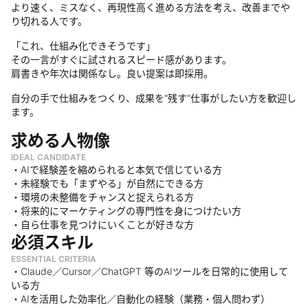
より速く、ミスなく、再現性高く進める方法を考え、改善までや
り切れる人です。
「これ、仕組み化できそうです」
その一言がすぐに試されるスピード感があります。
肩書きや年次は関係なし。良い提案は即採用。
自分の手で仕組みをつくり、成果を“残す”仕事がしたい方を歓迎し
ます。
求める人物像
IDEAL CANDIDATE
・AIで経験差を縮められると本気で信じている方
・未経験でも「まずやる」が自然にできる方
・環境の未整備をチャンスと捉えられる方
・将来的にマーケティングの専門性を身につけたい方
・自ら仕事を見つけにいくことが好きな方
必須スキル
ESSENTIAL CRITERIA
・Claude／Cursor／ChatGPT 等のAIツールを日常的に使用して
いる方
・AIを活用した効率化／自動化の経験（業務・個人問わず）