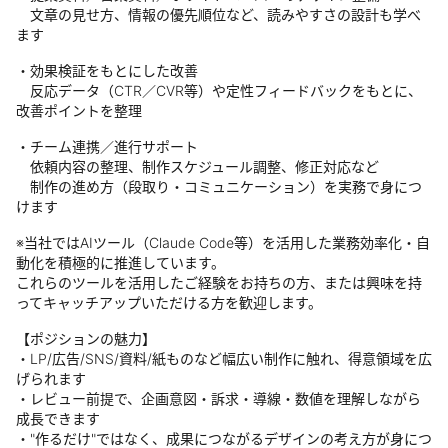
文章の見せ方、情報の優先順位など、読みやすさの設計も学べ
ます
・効果検証をもとにした改善
反応データ（CTR／CVR等）や定性フィードバックをもとに、
改善ポイントを整理
・チーム連携／進行サポート
依頼内容の整理、制作スケジュール調整、修正対応など
制作の進め方（段取り・コミュニケーション）を実務で身につ
けます
※当社ではAIツール（Claude Code等）を活用した業務効率化・自
動化を積極的に推進しています。
これらのツールを活用したご経験をお持ちの方、または興味を持
ってキャッチアップいただける方を歓迎します。
【ポジションの魅力】
・LP/広告/SNS/資料/紙ものなど幅広い制作に触れ、得意領域を広
げられます
・レビュー前提で、企画意図・訴求・導線・数値を理解しながら
成長できます
・"作るだけ"ではなく、成果につながるデザインの考え方が身につ