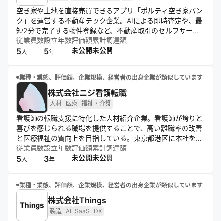
空き家や土地を直接売買できるアプリ「ポルティ空き家バン
ク」を運営する不動産テック企業。AIによる即時査定や、最
短2分で完了する物件登録など、不動産取引のセルフサービ
ス化とデジタル化を推進しているのが特徴。宅建士によるサ
従業員数
設立年数
評価額
累計調達額
ポート体制も備え、透明性が高く安心な取引環境を提供。テ
未公開
未公開
5
5
人
年
クノロジーの力で不動産市場の課題解決と価値創造を目指し
ている。
業種・業態、評価額、企業規模、経営者の出身企業が類似しています
株式会社ニジ看護転職
人材
医療
福祉・介護
看護師の転職支援に特化した人材紹介企業。看護師が誇りと
喜びを感じられる職場を提供することで、高い離職率の改善
と医療福祉の質向上を目指している。東京都港区に本社を置
き、有料職業紹介事業者として「ニジ看護転職」サービスを
従業員数
設立年数
評価額
累計調達額
運営。キャリアアドバイザーが両面型エージェントとして求
未公開
未公開
5
3
人
年
職者と医療機関のマッチングを行っている。
業種・業態、評価額、企業規模、経営者の出身企業が類似しています
株式会社Things
製造
AI
SaaS
DX