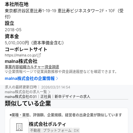
本社所在地
東京都渋谷区恵比寿1-19-19 恵比寿ビジネスタワー2F・10F（受
付）
設立
2018-05
資本金
5,010,000円（資本準備金含む）
コーポレートサイト
https://malna.co.jp/
malna株式会社
事業内容
組織
カルチャー
資金調達
💡企業情報ページで従業員数推移や資金調達履歴などを確認できます。
malna株式会社
の企業情報
求人の最終更新日時：
2026/03/31 14:54
malna株式会社
の求人一覧
malna株式会社の31｜正社員｜新卒デザイナーの求人
類似している企業
業種・業態、評価額、企業規模、経営者の出身企業が類似しています
株式会社ポルティ
不動産
プラットフォーム
DX