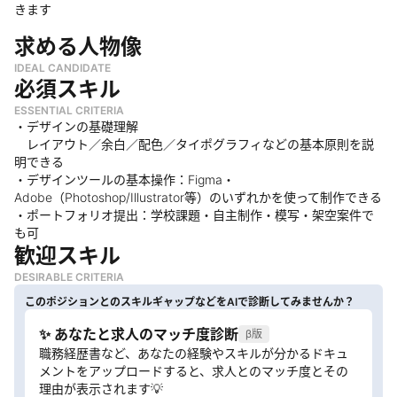
きます
求める人物像
IDEAL CANDIDATE
必須スキル
ESSENTIAL CRITERIA
・デザインの基礎理解
レイアウト／余白／配色／タイポグラフィなどの基本原則を説
明できる
・デザインツールの基本操作：Figma・
Adobe（Photoshop/Illustrator等）のいずれかを使って制作できる
・ポートフォリオ提出：学校課題・自主制作・模写・架空案件で
も可
歓迎スキル
DESIRABLE CRITERIA
このポジションとのスキルギャップなどをAIで診断してみませんか？
✨ あなたと求人のマッチ度診断
β版
職務経歴書など、あなたの経験やスキルが分かるドキュ
メントをアップロードすると、求人とのマッチ度とその
理由が表示されます💡