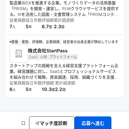
製造業のDXを推進する企業。モノづくりデータの活用基盤
「PRISM」を開発・運営し、PLMクラウドサービスを提供す
る。AIを活用した図面・文書管理システム「PRISMコンテ
ナ」も展開。フルリモートでの働き方を採用し、顧客との直
従業員数
設立年数
評価額
累計調達額
接対話を重視したプロダクト開発を行う。
7
5
6.7
2.3
人
年
億
億
業種・業態、評価額、企業規模、経営者の出身企業が類似しています
株式会社StartPass
SaaS
人材
プラットフォーム
スタートアップの挑戦を支える経営支援プラットフォーム企
業。経営課題に対し、SaaSとプロフェッショナルサービス
を組み合わせて戦略、資金調達、採用、組織づくりを支援す
る。CxO人材との接点創出も通じて成長基盤の構築を後押し
従業員数
設立年数
評価額
累計調達額
し、日本をスタートアップしやすい国にすることを目指す。
6
5
10.3
2.2
人
年
億
億
マッチ度診断
応募へ進む