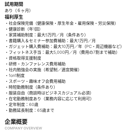
試用期間
あり（６ヶ月）
福利厚生
・社会保険完備（健康保険・厚生年金・雇用保険・労災保険）
・健康診断（年1回）
・家賃補助制度：最大5万円／月（条件あり）
・書籍購入＆セミナー参加費補助：最大1万円／月
・ガジェット購入費補助：最大10万円／年（PC・周辺機器など）
・フィットネス手当：最大5,000円／月（費用の7割まで補助）
・資格取得支援制度
・研修・カンファレンス費用補助
・社内勉強会の実施（希望制／適宜開催）
・1on1制度
・スポーツ・趣味オフ会費用補助
・時短勤務制度（条件あり）
・服装自由（商談時はビジネスカジュアル必須）
・在宅勤務制度あり（業務内容に応じて利用可）
・定年制度：60歳
・勤務延長制度：65歳まで
企業概要
COMPANY OVERVIEW