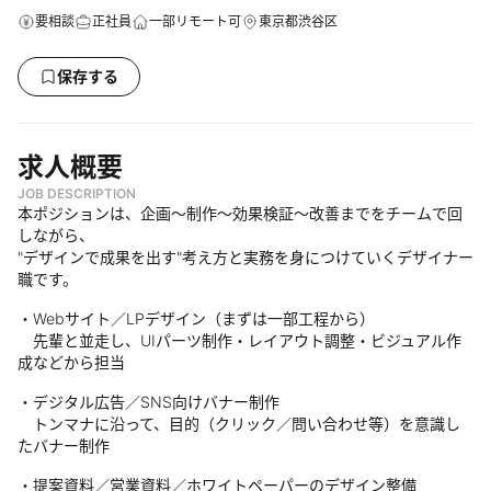
要相談
正社員
一部リモート可
東京都渋谷区
保存する
求人概要
JOB DESCRIPTION
本ポジションは、企画〜制作〜効果検証〜改善までをチームで回
しながら、
"デザインで成果を出す"考え方と実務を身につけていくデザイナー
職です。
・Webサイト／LPデザイン（まずは一部工程から）
先輩と並走し、UIパーツ制作・レイアウト調整・ビジュアル作
成などから担当
・デジタル広告／SNS向けバナー制作
トンマナに沿って、目的（クリック／問い合わせ等）を意識し
たバナー制作
・提案資料／営業資料／ホワイトペーパーのデザイン整備