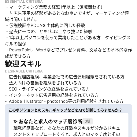
ESSENTIAL CRITERIA
・マーケティング業務の経験1年以上（領域問わず）
└ 広告運用の経験があるとなお良いですが、マーケティング領
域は問いません。
・仮説検証やPDCAを主体的に回した経験
・過去に一つのことを1年以上やり抜いた経験
・1年以上パソコンを使って業務したことがある方＝タイピングス
キルの担保
・PowerPoint、Wordなどでプレゼン資料、文章などの基本的な作
成ができる方
歓迎スキル
DESIRABLE CRITERIA
- 広告代理店経験、事業会社での広告運用経験をされている方
- 法人向けの営業を経験をされている方
- SEO・ライティングの経験をされている方
- インターネット広告運用の経験をされている方
- Adobe Illustrator・photoshop等の利用経験をされている方
このポジションとのスキルギャップなどをAIで診断してみませんか？
✨ あなたと求人のマッチ度診断
β版
職務経歴書など、あなたの経験やスキルが分かるドキュ
メントをアップロードすると、求人とのマッチ度とその