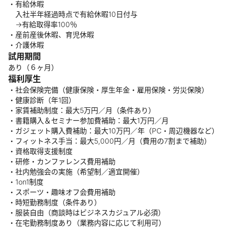
・有給休暇
入社半年経過時点で有給休暇10日付与
→有給取得率100％
・産前産後休暇、育児休暇
・介護休暇
試用期間
あり（６ヶ月）
福利厚生
・社会保険完備（健康保険・厚生年金・雇用保険・労災保険）
・健康診断（年1回）
・家賃補助制度：最大5万円／月（条件あり）
・書籍購入＆セミナー参加費補助：最大1万円／月
・ガジェット購入費補助：最大10万円／年（PC・周辺機器など）
・フィットネス手当：最大5,000円／月（費用の7割まで補助）
・資格取得支援制度
・研修・カンファレンス費用補助
・社内勉強会の実施（希望制／適宜開催）
・1on1制度
・スポーツ・趣味オフ会費用補助
・時短勤務制度（条件あり）
・服装自由（商談時はビジネスカジュアル必須）
・在宅勤務制度あり（業務内容に応じて利用可）