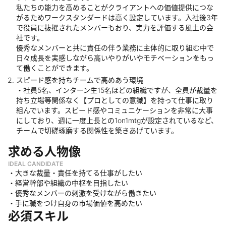
私たちの能力を高めることがクライアントへの価値提供につな
がるためワークスタンダードは高く設定しています。入社後3年
で役員に抜擢されたメンバーもおり、実力を評価する風土の会
社です。
優秀なメンバーと共に責任の伴う業務に主体的に取り組む中で
日々成長を実感しながら高いやりがいやモチベーションをもっ
て働くことができます。
スピード感を持ちチームで高めあう環境
・社員5名、インターン生15名ほどの組織ですが、全員が裁量を
持ち立場等関係なく【プロとしての意識】を持って仕事に取り
組んでいます。スピード感やコミュニケーションを非常に大事
にしており、週に一度上長との1on1mtgが設定されているなど、
チームで切磋琢磨する関係性を築きあげています。
求める人物像
IDEAL CANDIDATE
・大きな裁量・責任を持てる仕事がしたい
・経営幹部や組織の中枢を目指したい
・優秀なメンバーの刺激を受けながら働きたい
・手に職をつけ自身の市場価値を高めたい
必須スキル