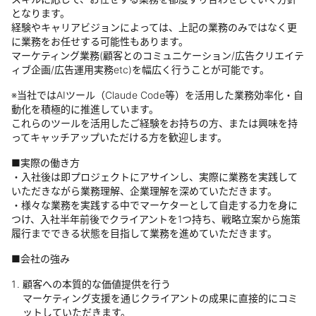
となります。
経験やキャリアビジョンによっては、上記の業務のみではなく更
に業務をお任せする可能性もあります。
マーケティング業務(顧客とのコミュニケーション/広告クリエイテ
ィブ企画/広告運用実務etc)を幅広く行うことが可能です。
※当社ではAIツール（Claude Code等）を活用した業務効率化・自
動化を積極的に推進しています。
これらのツールを活用したご経験をお持ちの方、または興味を持
ってキャッチアップいただける方を歓迎します。
■実際の働き方
・入社後は即プロジェクトにアサインし、実際に業務を実践して
いただきながら業務理解、企業理解を深めていただきます。
・様々な業務を実践する中でマーケターとして自走する力を身に
つけ、入社半年前後でクライアントを1つ持ち、戦略立案から施策
履行までできる状態を目指して業務を進めていただきます。
■会社の強み
顧客への本質的な価値提供を行う
マーケティング支援を通じクライアントの成果に直接的にコミ
ットしていただきます。