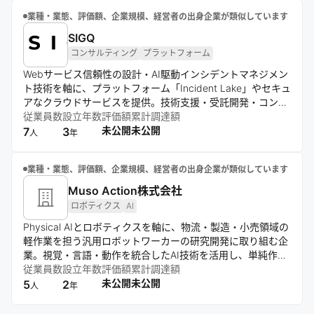
援する。
業種・業態、評価額、企業規模、経営者の出身企業が類似しています
SIGQ
コンサルティング
プラットフォーム
Webサービス信頼性の設計・AI駆動インシデントマネジメン
ト技術を軸に、プラットフォーム「Incident Lake」やセキュ
アなクラウドサービスを提供。技術支援・受託開発・コンサ
ルティングを通じ、属人性のないインシデント対応と継続的
従業員数
設立年数
評価額
累計調達額
改善を支援する。
未公開
未公開
7
3
人
年
業種・業態、評価額、企業規模、経営者の出身企業が類似しています
Muso Action株式会社
ロボティクス
AI
Physical AIとロボティクスを軸に、物流・製造・小売領域の
軽作業を担う汎用ロボットワーカーの研究開発に取り組む企
業。視覚・言語・動作を統合したAI技術を活用し、単純作業
をロボットに任せることで、人が思考や創造に集中できる環
従業員数
設立年数
評価額
累計調達額
境づくりを目指している。
未公開
未公開
5
2
人
年