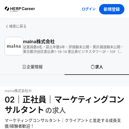
新規登録
ログイン
検索に戻る
malna株式会社
従業員数
6
名
・
設立年数
9
年
・
評価額
未公開
・
累計調達額
未公開
・
東京都渋谷区恵比寿1-19-19 恵比寿ビジネスタワー2F・10F（受
付）
企業情報
求人
malna株式会社
の
02｜正社員｜マーケティングコン
サルタント
の求人
マーケティングコンサルタント｜クライアントと並走する成長支
援/経験者歓迎！