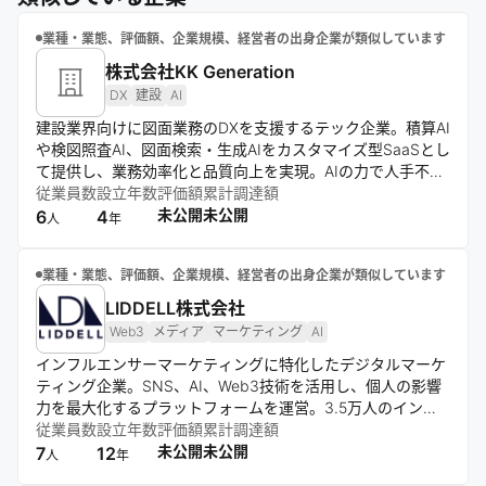
業種・業態、評価額、企業規模、経営者の出身企業が類似しています
株式会社KK Generation
DX
建設
AI
建設業界向けに図面業務のDXを支援するテック企業。積算AI
や検図照査AI、図面検索・生成AIをカスタマイズ型SaaSとし
て提供し、業務効率化と品質向上を実現。AIの力で人手不足
という課題を飛躍の機会に変え、建設の未来をより速く、よ
従業員数
設立年数
評価額
累計調達額
り豊かにすることを目指している。
未公開
未公開
6
4
人
年
業種・業態、評価額、企業規模、経営者の出身企業が類似しています
LIDDELL株式会社
Web3
メディア
マーケティング
AI
インフルエンサーマーケティングに特化したデジタルマーケ
ティング企業。SNS、AI、Web3技術を活用し、個人の影響
力を最大化するプラットフォームを運営。3.5万人のインフ
ルエンサーネットワークを駆使し、低コストで効果的なマー
従業員数
設立年数
評価額
累計調達額
ケティングサービスを提供。自社開発のアプリやメディアを
未公開
未公開
7
12
人
年
通じ、クライアントの製品やサービスのプロモーションを支