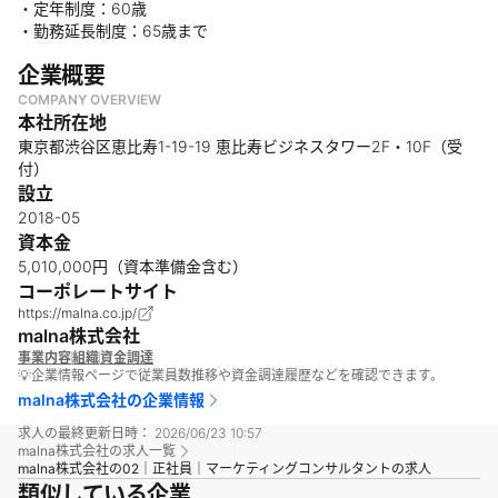
・定年制度：60歳
・勤務延長制度：65歳まで
企業概要
COMPANY OVERVIEW
本社所在地
東京都渋谷区恵比寿1-19-19 恵比寿ビジネスタワー2F・10F（受
付）
設立
2018-05
資本金
5,010,000円（資本準備金含む）
コーポレートサイト
https://malna.co.jp/
malna株式会社
事業内容
組織
資金調達
💡企業情報ページで従業員数推移や資金調達履歴などを確認できます。
malna株式会社
の企業情報
求人の最終更新日時：
2026/06/23 10:57
malna株式会社
の求人一覧
malna株式会社の02｜正社員｜マーケティングコンサルタントの求人
類似している企業