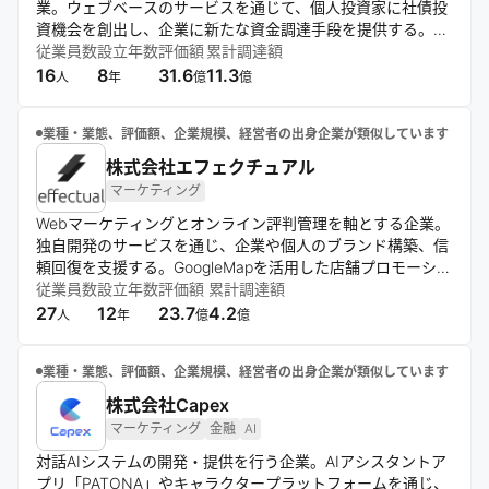
業。ウェブベースのサービスを通じて、個人投資家に社債投
資機会を創出し、企業に新たな資金調達手段を提供する。少
人数私募社債を中心に、直接金融市場の活性化と国内信用市
従業員数
設立年数
評価額
累計調達額
場の発展を目指す。
16
8
31.6
11.3
人
年
億
億
業種・業態、評価額、企業規模、経営者の出身企業が類似しています
株式会社エフェクチュアル
マーケティング
Webマーケティングとオンライン評判管理を軸とする企業。
独自開発のサービスを通じ、企業や個人のブランド構築、信
頼回復を支援する。GoogleMapを活用した店舗プロモーショ
ンや、最新の炎上事例に基づくWebリスク対策など、健全な
従業員数
設立年数
評価額
累計調達額
オンラインコミュニケーションの実現に寄与している。
27
12
23.7
4.2
人
年
億
億
業種・業態、評価額、企業規模、経営者の出身企業が類似しています
株式会社Capex
マーケティング
金融
AI
対話AIシステムの開発・提供を行う企業。AIアシスタントア
プリ「PATONA」やキャラクタープラットフォームを通じ、