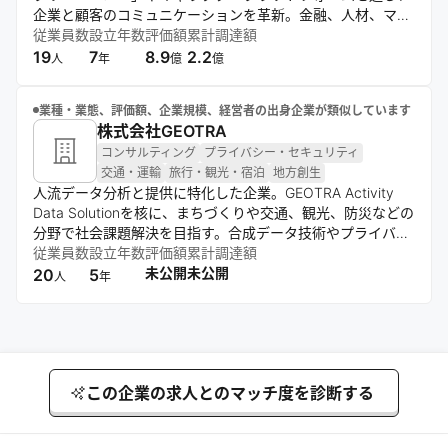
企業と顧客のコミュニケーションを革新。金融、人材、マー
ケティング業界向けにカスタマイズされたAIソリューション
従業員数
設立年数
評価額
累計調達額
を展開し、営業効率の最大化と顧客サービスの向上を実現す
19
7
8.9
2.2
人
年
億
億
る。
業種・業態、評価額、企業規模、経営者の出身企業が類似しています
株式会社GEOTRA
コンサルティング
プライバシー・セキュリティ
交通・運輸
旅行・観光・宿泊
地方創生
人流データ分析と提供に特化した企業。GEOTRA Activity
Data Solutionを核に、まちづくりや交通、観光、防災などの
分野で社会課題解決を目指す。合成データ技術やプライバシ
ー保護を重視し、Webダッシュボードやコンサルティングを
従業員数
設立年数
評価額
累計調達額
通じて顧客ニーズに応える。
未公開
未公開
20
5
人
年
この企業の求人とのマッチ度を診断する