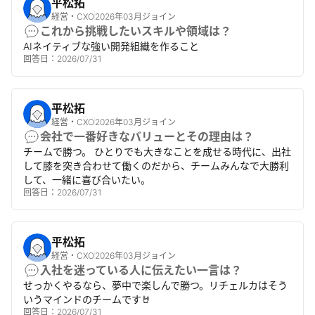
平松拓
経営・CXO
2026年03月ジョイン
これから挑戦したいスキルや領域は？
AIネイティブな強い開発組織を作ること
回答日：
2026/07/31
平松拓
経営・CXO
2026年03月ジョイン
会社で一番好きなバリューとその理由は？
チームで勝つ。 ひとりでも大きなことを成せる時代に、出社
して膝を突き合わせて働くのだから、チームみんなで大勝利
して、一緒に喜び合いたい。
回答日：
2026/07/31
平松拓
経営・CXO
2026年03月ジョイン
入社を迷っている人に伝えたい一言は？
せっかくやるなら、夢中で楽しんで勝つ。リチェルカはそう
いうマインドのチームです🤘
回答日：
2026/07/31