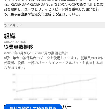
る。RECERQAやRECERQA ScanなどのAI-OCR技術を活用した製
品を展開し、ユーザビリティとスピード感を重視した開発を行
う。展示会出展や組織文化醸成にも注力している。
事業領域
もっと見る
・
組織
バックオフィス業務のDX化を目指す業界
・
特にSCM (販売・仕入・在庫管理) 領域
ORGANIZATION
・
中小企業から大企業まで幅広い業種・規模の企業を対象
従業員数推移
なぜやっているのか
※
2025年3月
から
2026年7月
の期間を集計
※厚生年金の被保険者のデータを使用しています。従業員のほかに
・
SCM領域の複雑な業務課題を解決するため
代表者、役員、一部のパートタイマー・アルバイトも含まれる場
・
使いやすく効率的なSCMシステムの需要に応えるため
合があります。
・
バックオフィス業務のDX化を推進し、企業の生産性向上に貢献
するため
何をしているのか
・
SCM (サプライチェーンマネジメント) 領域のSaaS開発
・
『RECERQA』というSCM SaaSプロダクトの開発・提供
・
AI-OCR技術を活用した『RECERQA Scan』の開発・提供
株式会社リチェルカ
のメンバー
無料で登録して続きを見る