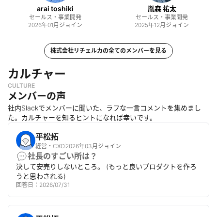
arai toshiki
胤森 祐太
セールス・事業開発
セールス・事業開発
2026年01月
ジョイン
2025年12月
ジョイン
株式会社リチェルカ
の全てのメンバーを見る
カルチャー
CULTURE
メンバーの声
社内Slackでメンバーに聞いた、ラフな一言コメントを集めまし
た。カルチャーを知るヒントになれば幸いです。
平松拓
経営・CXO
2026年03月ジョイン
社長のすごい所は？
決して安売りしないところ。 (もっと良いプロダクトを作ろ
うと思わされる)
回答日：
2026/07/31