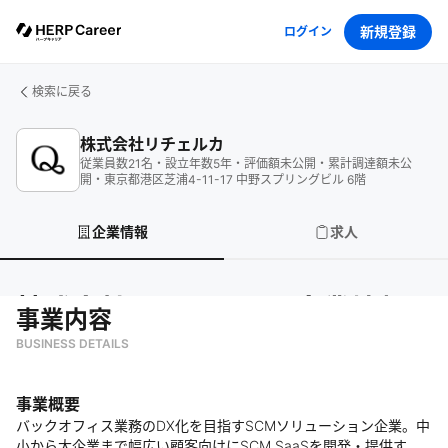
新規登録
ログイン
検索に戻る
株式会社リチェルカ
従業員数
21
名
・
設立年数
5
年
・
評価額
未公開
・
累計調達額
未公
開
・
東京都港区芝浦4-11-17 中野スプリングビル 6階
企業情報
求人
株式会社リチェルカ
の企業情報
事業内容
BUSINESS DETAILS
事業概要
バックオフィス業務のDX化を目指すSCMソリューション企業。中
小から大企業まで幅広い顧客向けにSCM SaaSを開発・提供す