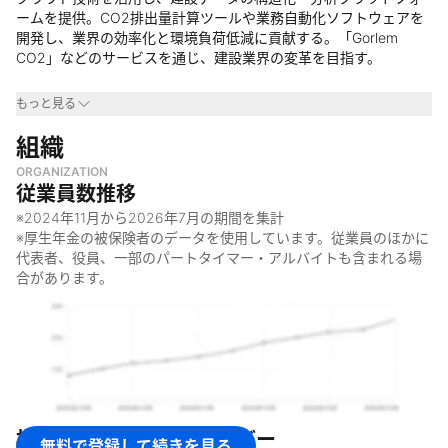
ームを提供。CO2排出量計算ツールや業務自動化ソフトウェアを
開発し、業界の効率化と環境負荷低減に貢献する。「Gorlem
CO2」などのサービスを通じ、建設業界の変革を目指す。
事業領域
もっと見る
・
組織
建設業界
・
不動産業界
ORGANIZATION
・
サステナビリティ関連産業
従業員数推移
なぜやっているのか
※
2024年11月
から
2026年7月
の期間を集計
※厚生年金の被保険者のデータを使用しています。従業員のほかに
・
建設業界の持続可能性を高めるため
代表者、役員、一部のパートタイマー・アルバイトも含まれる場
・
建設業界のデジタル化・効率化を促進するため
合があります。
・
建設業界のCO2排出量削減に貢献するため
・
建設業界の古い慣習や非効率な業務プロセスを変革するため
何をしているのか
・
建設・建物のDX支援
・
CO2排出量計算ツールの開発・提供
・
建設データの構造化・分析プラットフォームの構築
株式会社ゴーレム
のメンバー
無料で登録して続きを見る