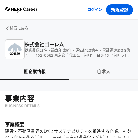
新規登録
ログイン
検索に戻る
株式会社ゴーレム
従業員数
28
名
・
設立年数
5
年
・
評価額
23
億円
・
累計調達額
3.8
億
円
・
〒102-0082 東京都千代田区平河町1丁目3-13 平河町フロン
トビル 4階
企業情報
求人
株式会社ゴーレム
の企業情報
事業内容
BUSINESS DETAILS
事業概要
建設・不動産業界のDXとサステナビリティを推進する企業。AIや
クラウド技術を活用し、建設データの構造化・分析プラットフォ