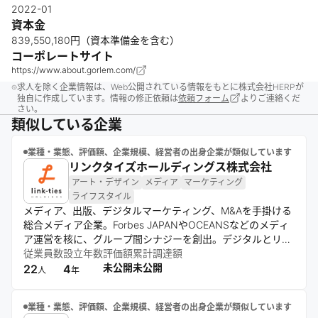
2022-01
資本金
839,550,180円（資本準備金を含む）
コーポレートサイト
https://www.about.gorlem.com/
求人を除く企業情報は、Web公開されている情報をもとに株式会社HERPが
独自に作成しています。情報の修正依頼は
依頼フォーム
よりご連絡くだ
さい。
類似している企業
業種・業態、評価額、企業規模、経営者の出身企業が類似しています
リンクタイズホールディングス株式会社
アート・デザイン
メディア
マーケティング
ライフスタイル
メディア、出版、デジタルマーケティング、M&Aを手掛ける
総合メディア企業。Forbes JAPANやOCEANSなどのメディ
ア運営を核に、グループ間シナジーを創出。デジタルとリア
ルの両面で、価値ある情報を発信し、多様なライフスタイル
従業員数
設立年数
評価額
累計調達額
を提案。データとクリエイティブを活用した企業支援も展開
未公開
未公開
22
4
人
年
する。
業種・業態、評価額、企業規模、経営者の出身企業が類似しています