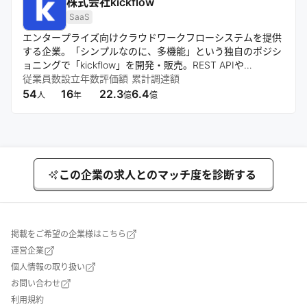
株式会社kickflow
SaaS
エンタープライズ向けクラウドワークフローシステムを提供
する企業。「シンプルなのに、多機能」という独自のポジシ
ョニングで「kickflow」を開発・販売。REST APIや
Webhookを活用し、他システムとの連携を重視。直感的な
従業員数
設立年数
評価額
累計調達額
UI/UXと柔軟な組織管理機能を特徴とし、手厚い導入サポー
54
16
22.3
6.4
人
年
億
億
トを提供する。
この企業の求人とのマッチ度を診断する
掲載をご希望の企業様はこちら
運営企業
個人情報の取り扱い
お問い合わせ
利用規約