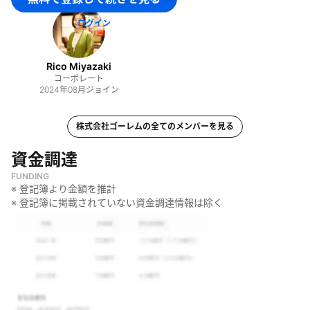
・
自動化ソフトウェアの開発
ログイン
Rico Miyazaki
コーポレート
2024年08月
ジョイン
株式会社ゴーレム
の全てのメンバーを見る
資金調達
FUNDING
※ 登記簿より金額を推計
※ 登記簿に掲載されていない資金調達情報は除く