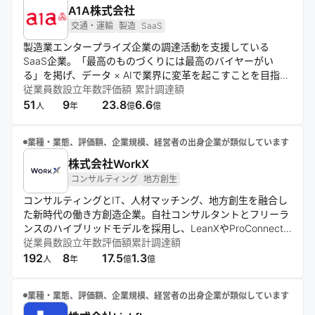
A1A株式会社
交通・運輸
製造
SaaS
製造業エンタープライズ企業の調達活動を支援している
SaaS企業。「最高のものづくりには最高のバイヤーがい
る」を掲げ、データ × AIで業界に変革を起こすことを目指し
ています。提供サービスである「UPCYCLE」は自動車業界
従業員数
設立年数
評価額
累計調達額
を中心に導入が進み、ローンチ1年で自動車メーカーやTier1
51
9
23.8
6.6
人
年
億
億
大手企業へ導入。近年、AIとPR・マーケティングに力をいれ
ている。
業種・業態、評価額、企業規模、経営者の出身企業が類似しています
株式会社WorkX
コンサルティング
地方創生
コンサルティングとIT、人材マッチング、地方創生を融合し
た新時代の働き方創造企業。自社コンサルタントとフリーラ
ンスのハイブリッドモデルを採用し、LeanXやProConnect
などのサービスを通じて、スキル重視の人材流動性の高い社
従業員数
設立年数
評価額
累計調達額
会モデルの実現を目指す。データ分析から実行までを一貫し
192
8
17.5
1.3
人
年
億
億
て支援する体制を構築している。
業種・業態、評価額、企業規模、経営者の出身企業が類似しています