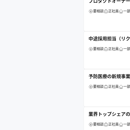
プロダクトオーナ
要相談
正社員
一
中途採用担当（リ
要相談
正社員
一
予防医療の新規事業
要相談
正社員
一
業界トップシェア
要相談
正社員
一