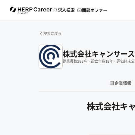
求人検索
面談オファー
検索に戻る
株式会社キャンサース
従業員数
283
名
・
設立年数
18
年
・
評価額
未公
企業情報
株式会社キ