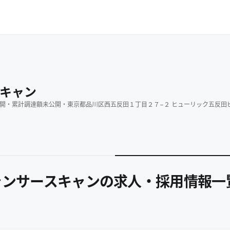
キャン
開
・
累計調達額
未公開
・
東京都品川区西五反田１丁目２７−２ ヒューリック五反田ビ
ャンサースキャンの求人・採用情報一