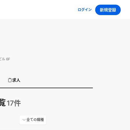
新規登録
ログイン
ル 6F
求人
覧
17
件
全ての職種