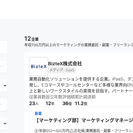
12
企業
年収700万円以上のマーケティングの業務委託・副業・フリーラン
BizteX株式会社
メディア
SaaS
業務自動化ソリューションを提供する企業。iPaaS、デ
発し、Eコマースやコールセンターなど多様な業界向け
上と新しいワークスタイルの実現を目指す。パートナー
行う。
従業員数
設立年数
評価額
累計調達額
23
12
36
11.2
人
年
億
億
新着
【マーケティング部】マーケティングマネー
年収650～900万円
正社員/業務委託・副業・フリーラン