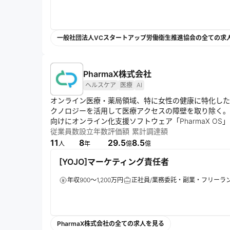
一般社団法人VCスタートアップ労働衛生推進協会の全ての求
PharmaX株式会社
ヘルスケア
医療
AI
オンライン医療・薬局領域、特に女性の健康に特化した
クノロジーを活用して医療アクセスの障壁を取り除く。
向けにオンライン化支援ソフトウェア「PharmaX O
医療の可能性を追求する。
従業員数
設立年数
評価額
累計調達額
11
8
29.5
8.5
人
年
億
億
[YOJO]マーケティング責任者
年収900～1,200万円
正社員/業務委託・副業・フリーラ
PharmaX株式会社の全ての求人を見る