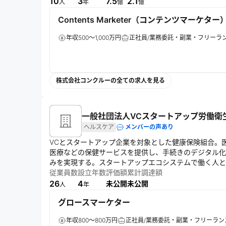
10
3
7.5
2.1
人
年
億
億
る。
Contents Marketer（コンテンツマーケター
年収500～1,000万円
正社員/業務委託・副業・フリーラ
株式会社コンクルーの全ての求人を見る
一般社団法人VCスタートアップ労働衛
ヘルスケア
メンバーの声あり
VCとスタートアップ企業を対象とした健康保険組合。
医療などの保健サービスを提供し、手続きのデジタル化
みを実現する。スタートアップエコシステムで働く人と
の向上を通じて日々の挑戦を支えるという想いを大切に
従業員数
設立年数
評価額
累計調達額
26
4
未公開
未公開
人
年
グロースマーケター
年収800～800万円
正社員/業務委託・副業・フリーラン