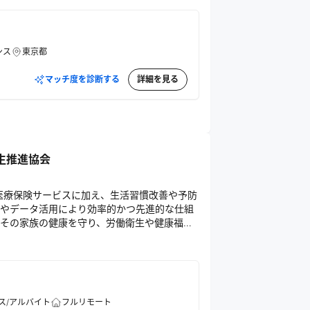
）
ンス
東京都
マッチ度を診断する
詳細を見る
生推進協会
医療保険サービスに加え、生活習慣改善や予防
やデータ活用により効率的かつ先進的な仕組
その家族の健康を守り、労働衛生や健康福祉
している。
ス/アルバイト
フルリモート