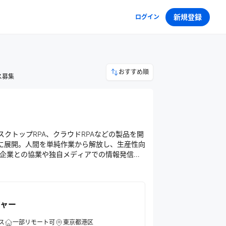
新規登録
ログイン
おすすめ順
ス募集
スクトップRPA、クラウドRPAなどの製品を開
に展開。人間を単純作業から解放し、生産性向
企業との協業や独自メディアでの情報発信も
ジャー
ス
一部リモート可
東京都港区