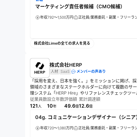
マーケティング責任者候補（CMO候補）
年収792～1,500万円
正社員/業務委託・副業・フリーラ
株式会社Limeの全ての求人を見る
株式会社HERP
人材
SaaS
メンバーの声あり
「採用を変え、日本を強く。」をミッションに掲げ、採
領域のさまざまなステークホルダーに向けて複数のサービ
理システム「HERP Hire」やリファレンスチェックツール
ブミル」などの提供を通じて、企業と人材の最適なマッ
従業員数
設立年数
評価額
累計調達額
121
10
49.6
12.6
人
年
億
億
04g. コミュニケーションデザイナー（シニア）
年収720～1,080万円
正社員/業務委託・副業・フリーラ