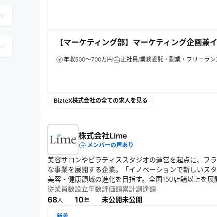
【マーケティング部】マーケティング企画兼イ
年収500～700万円
正社員/業務委託・副業・フリーラン
BizteX株式会社の全ての求人を見る
株式会社Lime
メンバーの声あり
美容サロンやピラティススタジオの運営を起点に、フラ
な事業を展開する企業。「イノベーションで新しいスタ
美容・健康領域の進化を目指す。全国150店舗以上を展
いる。
従業員数
設立年数
評価額
累計調達額
68
10
未公開
未公開
人
年
新着