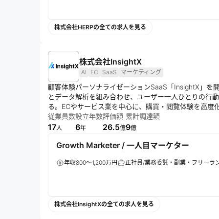
株式会社HERPの全ての求人を見る
株式会社InsightX
AI
EC
SaaS
マーケティング
顧客体験パーソナライゼーションSaaS「InsightX
とデータ解析を組み合わせ、ユーザー一人ひとりの行動
る。ECやサービス業を中心に、購買・閲覧体験を高度化
テクノロジーを通じて、企業と顧客が継続的に価値を共
従業員数
設立年数
評価額
累計調達額
17
6
26.5
9
人
年
億
億
Growth Marketer / 一人目マーケター
年収800～1,200万円
正社員/業務委託・副業・フリーラ
株式会社InsightXの全ての求人を見る