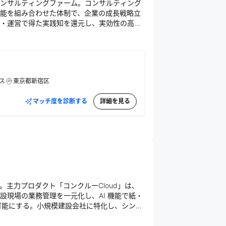
ンサルティングファーム。コンサルティング
機能を組み合わせた体制で、企業の成長戦略立
・運営で得た実践知を還元し、実効性の高い
目指す。
ス
東京都新宿区
マッチ度を診断する
詳細を見る
業。主力プロダクト「コンクルーCloud」は、
設現場の業務管理を一元化し、AI 機能で紙・
も可能にする。小規模建設会社に特化し、シンプ
小規模建設会社を、世界の主役に。」という
りを推進し、業務効率化と生産性向上を実現す