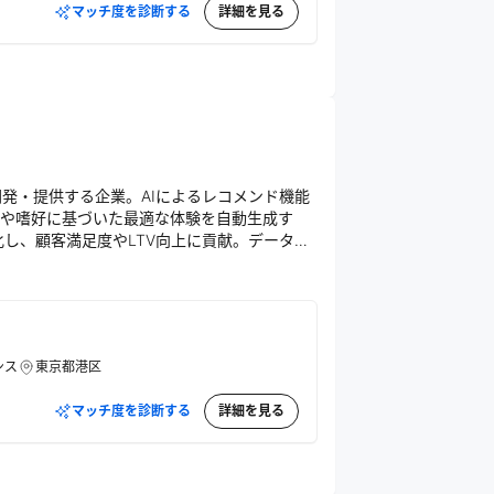
マッチ度を診断する
詳細を見る
」を開発・提供する企業。AIによるレコメンド機能
や嗜好に基づいた最適な体験を自動生成す
し、顧客満足度やLTV向上に貢献。データと
有できる仕組みを創出している。
ンス
東京都港区
マッチ度を診断する
詳細を見る