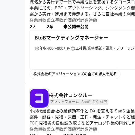
戦略から実行まで一体で事業成長を支援するグロースコ
事業に加え、BPO・アウトソーシング、シンクタンク
案から実行・運用まで伴走する。さらに自社事業の開発
支援を実現。クライアントと共創し持続的な事業成長を
従業員数
設立年数
評価額
累計調達額
2
2
未公開
未公開
人
年
BtoBマーケティングマネージャー
年収400～800万円
正社員/業務委託・副業・フリーラン
株式会社ギアソリューションズの全ての求人を見る
株式会社コンクルー
プラットフォーム
SaaS
DX
建設
小規模建設会社の業務効率化と DX を支える SaaS 企
案件・顧客・見積・原価・工程・発注・チャットなど建
PDF 見積書の自動読み取りなどアナログ作業の削減
ル操作と導入しやすい価格設計で利用しやすい設計。「
従業員数
設立年数
評価額
累計調達額
ビジョンのもと、建設業界の IT 化と新しい標準づく