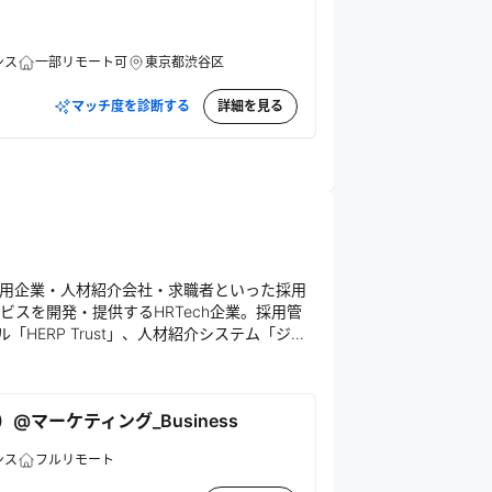
ンス
一部リモート可
東京都渋谷区
マッチ度を診断する
詳細を見る
用企業・人材紹介会社・求職者といった採用
スを開発・提供するHRTech企業。採用管
「HERP Trust」、人材紹介システム「ジョ
チングの実現を目指している。
@マーケティング_Business
ンス
フルリモート