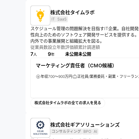
株式会社タイムラボ
IT
SaaS
スケジュール管理の問題解決を目指すIT企業。自社開発ア
性向上のためのソフトウェア開発サービスを提供する。
内外での事業展開と組織拡大を図る。
従業員数
設立年数
評価額
累計調達額
7
9
未公開
未公開
人
年
マーケティング責任者（CMO候補）
年収700～900万円
正社員/業務委託・副業・フリーラン
株式会社タイムラボの全ての求人を見る
株式会社ギアソリューションズ
コンサルティング
BPO
AI