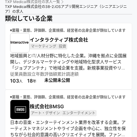
TXP Medical株式会社
の求人一覧
TXP Medical株式会社の38-2.iOSアプリ開発エンジニア（シニアエンジニ
ア）の求人
類似している企業
業種・業態、評価額、企業規模、経営者の出身企業が類似しています
インタラクティブ株式会社
マーケティング
投資
地域振興とIT/人材分野に特化した企業。沖縄を拠点に全国展
開し、デジタルマーケティングや地域特化型求人サービス
「ジョブアンテナ」で地域企業を支援。新規事業投資やリモ
ートワーク導入も積極的に行い、地域の可能性を引き出し日
従業員数
設立年数
評価額
累計調達額
本全体の活性化を目指す。
未公開
未公開
103
18
人
年
業種・業態、評価額、企業規模、経営者の出身企業が類似しています
株式会社BMSG
アート・デザイン
エンターテイメント
日本の音楽・エンターテインメント業界を改革する企業。ア
ーティストマネジメントやライブ企画を中心に、独立性を保
ちながら社会的意識の高いクリエイティブを展開。ファンと