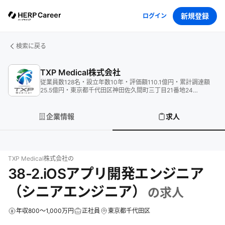
新規登録
ログイン
検索に戻る
TXP Medical株式会社
従業員数
128
名
・
設立年数
10
年
・
評価額
110.1
億円
・
累計調達額
25.5
億円
・
東京都千代田区神田佐久間町三丁目21番地24
AKIHABARA CENTRAL SQUARE2階
企業情報
求人
TXP Medical株式会社
の
38-2.iOSアプリ開発エンジニア
（シニアエンジニア）
の求人
年収800～1,000万円
正社員
東京都千代田区