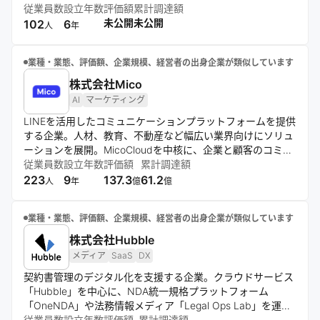
の信頼関係を重視し、多様性を尊重。常識に囚われない挑戦
従業員数
設立年数
評価額
累計調達額
精神で、質の高いコンテンツやグッズを生み出し、日本のエ
未公開
未公開
102
6
人
年
ンターテインメントを世界に発信する。
業種・業態、評価額、企業規模、経営者の出身企業が類似しています
株式会社Mico
AI
マーケティング
LINEを活用したコミュニケーションプラットフォームを提供
する企業。人材、教育、不動産など幅広い業界向けにソリュ
ーションを展開。MicoCloudを中核に、企業と顧客のコミュ
ニケーション最適化を通じて売上増加とコスト削減を実現。
従業員数
設立年数
評価額
累計調達額
機能開発とサポート体制の充実に注力している。
223
9
137.3
61.2
人
年
億
億
業種・業態、評価額、企業規模、経営者の出身企業が類似しています
株式会社Hubble
メディア
SaaS
DX
契約書管理のデジタル化を支援する企業。クラウドサービス
「Hubble」を中心に、NDA統一規格プラットフォーム
「OneNDA」や法務情報メディア「Legal Ops Lab」を運
営。法務と事業部門の協業促進、業務効率化を通じ、契約業
従業員数
設立年数
評価額
累計調達額