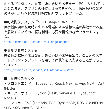
化するプロダクト。従来、紙に書いたメモを元にPCに入力してい
たところを、アプリとの連携によって自動化し、救急隊員の業務
の効率化、負荷軽減を目指す統計プラットフォーム。
●転院搬送システム『NEXT Stage CONNECT』
医療機関間の転院時に生じる電話による情報伝達の非効率や課題
を解決するための、転院判断に必要な情報の統合プラットフォー
ム。
https://txpmedical.jp/service/next-stage-connect
●セルフ問診システム
患者様が救急外来受診前、あるいは外来待合室で、ご自身のスマ
ートフォン・タブレットを用いて病状等を入力することができる
システム。
https://txpmedical.jp/service/self-interview-system
■主な技術スタック
・フロントエンド： TypeScript (React, Next.js, Vue, Nuxt), Dart
(Flutter)
・サーバーサイド： Python (Flask, Serverless), TypeScript,
Node.js
・インフラ：AWS (Lambda, ECS, DynamoDB, RDS, CloudFront,
SNS, SQS, Amplify, CDK)