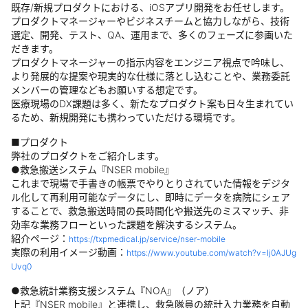
既存/新規プロダクトにおける、iOSアプリ開発をお任せします。
プロダクトマネージャーやビジネスチームと協力しながら、技術
選定、開発、テスト、QA、運用まで、多くのフェーズに参画いた
だきます。
プロダクトマネージャーの指示内容をエンジニア視点で吟味し、
より発展的な提案や現実的な仕様に落とし込むことや、業務委託
メンバーの管理などもお願いする想定です。
医療現場のDX課題は多く、新たなプロダクト案も日々生まれてい
るため、新規開発にも携わっていただける環境です。
■プロダクト
弊社のプロダクトをご紹介します。
●救急搬送システム『NSER mobile』
これまで現場で手書きの帳票でやりとりされていた情報をデジタ
ル化して再利用可能なデータにし、即時にデータを病院にシェア
することで、救急搬送時間の長時間化や搬送先のミスマッチ、非
効率な業務フローといった課題を解決するシステム。
紹介ページ：
https://txpmedical.jp/service/nser-mobile
実際の利用イメージ動画：
https://www.youtube.com/watch?v=Ij0AJUg
Uvq0
●救急統計業務支援システム『NOA』（ノア）
上記『NSER mobile』と連携し、救急隊員の統計入力業務を自動