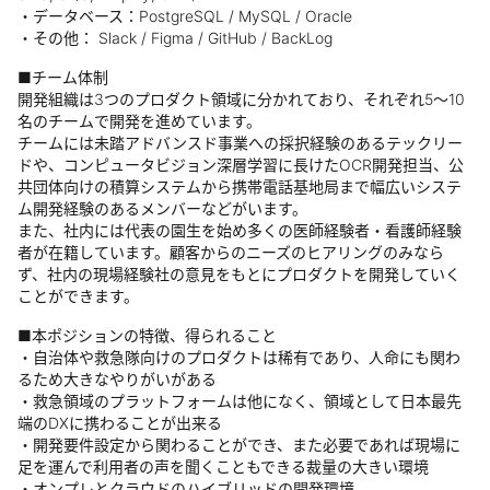
・データベース：PostgreSQL / MySQL / Oracle
・その他： Slack / Figma / GitHub / BackLog
■チーム体制
開発組織は3つのプロダクト領域に分かれており、それぞれ5〜10
名のチームで開発を進めています。
チームには未踏アドバンスド事業への採択経験のあるテックリー
ドや、コンピュータビジョン深層学習に長けたOCR開発担当、公
共団体向けの積算システムから携帯電話基地局まで幅広いシステ
ム開発経験のあるメンバーなどがいます。
また、社内には代表の園生を始め多くの医師経験者・看護師経験
者が在籍しています。顧客からのニーズのヒアリングのみなら
ず、社内の現場経験社の意見をもとにプロダクトを開発していく
ことができます。
■本ポジションの特徴、得られること
・自治体や救急隊向けのプロダクトは稀有であり、人命にも関わ
るため大きなやりがいがある
・救急領域のプラットフォームは他になく、領域として日本最先
端のDXに携わることが出来る
・開発要件設定から関わることができ、また必要であれば現場に
足を運んで利用者の声を聞くこともできる裁量の大きい環境
・オンプレとクラウドのハイブリッドの開発環境