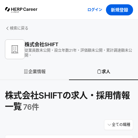
新規登録
ログイン
検索に戻る
株式会社SHIFT
従業員数
未公開
・
設立年数
21
年
・
評価額
未公開
・
累計調達額
未公
開
・
企業情報
求人
株式会社SHIFTの求人・採用情報
一覧
76
件
全ての職種