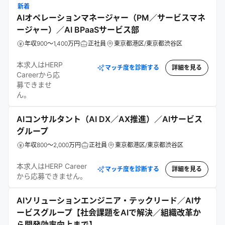
新着
AIオペレーションマネージャー（PM／サービスマネ
ージャー）／AI BPaaSサービス部
年収900～1,400万円
正社員
東京都港区/東京都渋谷区
本求人はHERP
マッチ度を診断する
詳細を見る
Careerから応
募できませ
ん。
AIコンサルタント（AI DX／AX推進）／AIサービス
グループ
年収800～2,000万円
正社員
東京都港区/東京都渋谷区
本求人はHERP Career
マッチ度を診断する
詳細を見る
から応募できません。
AIソリューションエンジニア・テックリード／AIサ
ービスグループ【社会課題をAIで解決／組織改革か
ら開発効率向上まで】