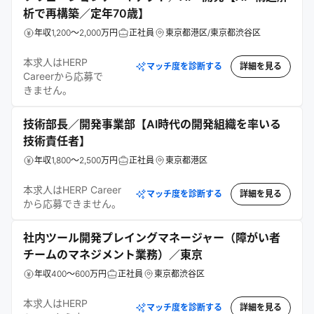
析で再構築／定年70歳】
年収1,200～2,000万円
正社員
東京都港区/東京都渋谷区
本求人はHERP
マッチ度を診断する
詳細を見る
Careerから応募で
きません。
技術部長／開発事業部【AI時代の開発組織を率いる
技術責任者】
年収1,800～2,500万円
正社員
東京都港区
本求人はHERP Career
マッチ度を診断する
詳細を見る
から応募できません。
社内ツール開発プレイングマネージャー（障がい者
チームのマネジメント業務）／東京
年収400～600万円
正社員
東京都渋谷区
本求人はHERP
マッチ度を診断する
詳細を見る