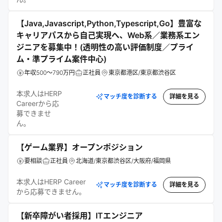
【Java,Javascript,Python,Typescript,Go】豊富な
キャリアパスから自己実現へ、Web系／業務系エン
ジニアを募集中！(透明性の高い評価制度／プライ
ム・準プライム案件中心)
年収500～790万円
正社員
東京都港区/東京都渋谷区
本求人はHERP
マッチ度を診断する
詳細を見る
Careerから応
募できませ
ん。
【ゲーム業界】オープンポジション
要相談
正社員
北海道/東京都渋谷区/大阪府/福岡県
本求人はHERP Career
マッチ度を診断する
詳細を見る
から応募できません。
【新卒障がい者採用】ITエンジニア