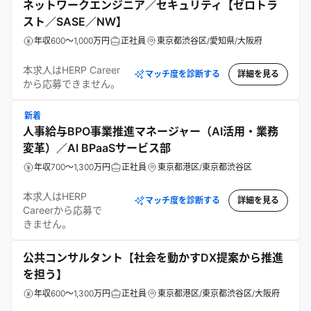
ネットワークエンジニア／セキュリティ【ゼロトラ
スト／SASE／NW】
年収600～1,000万円
正社員
東京都渋谷区/愛知県/大阪府
本求人はHERP Career
マッチ度を診断する
詳細を見る
から応募できません。
新着
人事給与BPO事業推進マネージャー（AI活用・業務
変革）／AI BPaaSサービス部
年収700～1,300万円
正社員
東京都港区/東京都渋谷区
本求人はHERP
マッチ度を診断する
詳細を見る
Careerから応募で
きません。
公共コンサルタント【社会を動かすDX提案から推進
を担う】
年収600～1,300万円
正社員
東京都港区/東京都渋谷区/大阪府