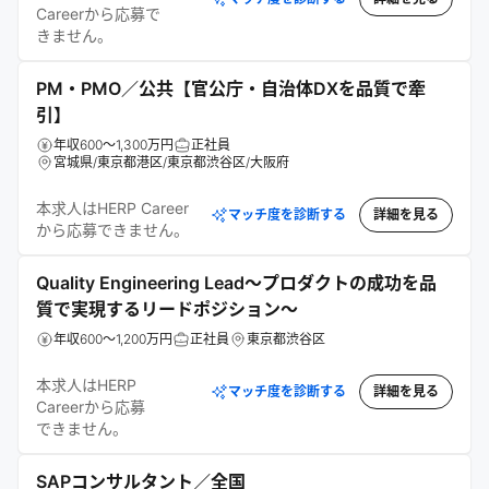
Careerから応募で
きません。
PM・PMO／公共【官公庁・自治体DXを品質で牽
引】
年収600～1,300万円
正社員
宮城県/東京都港区/東京都渋谷区/大阪府
本求人はHERP Career
マッチ度を診断する
詳細を見る
から応募できません。
Quality Engineering Lead～プロダクトの成功を品
質で実現するリードポジション～
年収600～1,200万円
正社員
東京都渋谷区
本求人はHERP
マッチ度を診断する
詳細を見る
Careerから応募
できません。
SAPコンサルタント／全国